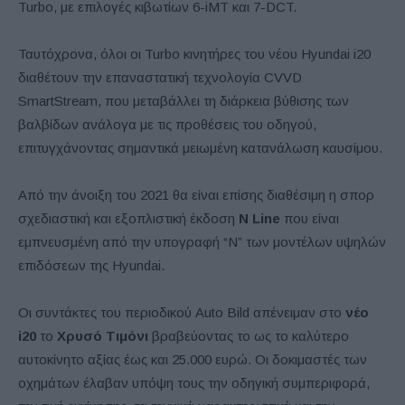
Turbo, με επιλογές κιβωτίων 6-iMT και 7-DCT.
Ταυτόχρονα, όλοι οι Turbo κινητήρες του νέου Hyundai i20
διαθέτουν την επαναστατική τεχνολογία CVVD
SmartStream, που μεταβάλλει τη διάρκεια βύθισης των
βαλβίδων ανάλογα με τις προθέσεις του οδηγού,
επιτυγχάνοντας σημαντικά μειωμένη κατανάλωση καυσίμου.
Από την άνοιξη του 2021 θα είναι επίσης διαθέσιμη η σπορ
σχεδιαστική και εξοπλιστική έκδοση
N Line
που είναι
εμπνευσμένη από την υπογραφή “N” των μοντέλων υψηλών
επιδόσεων της Hyundai.
Οι συντάκτες του περιοδικού Auto Bild απένειμαν στο
νέο
i20
το
Χρυσό Τιμόνι
βραβεύοντας το ως το καλύτερο
αυτοκίνητο αξίας έως και 25.000 ευρώ. Οι δοκιμαστές των
οχημάτων έλαβαν υπόψη τους την οδηγική συμπεριφορά,