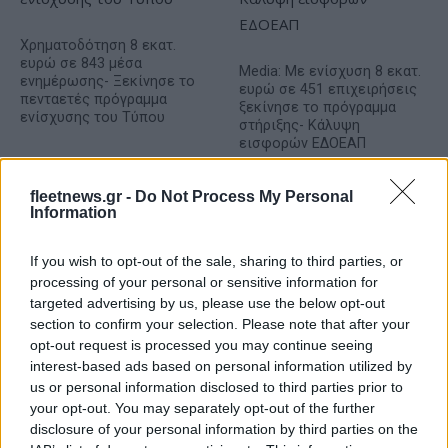
Χρηματοδότηση 8 εκατ.
ευρώ σε 843 μέσα
Media: Με ενίσχυση 8 εκατ.
ενημέρωσης- Ξεκίνησε το
ευρώ σε 451 επιχειρήσεις
πενταετές πρόγραμμα
ξεκίνησε το πρόγραμμα
ενίσχυσης του Τύπου
στήριξης- Κάλυψη
εισφορών ΕΔΟΕΑΠ
fleetnews.gr -
Do Not Process My Personal
Information
If you wish to opt-out of the sale, sharing to third parties, or
IAB Hellas: Νέα Διοικούσα Επιτροπή και νέο Διοικητικό
processing of your personal or sensitive information for
Συμβούλιο - Πρόεδρος ο Γαληνός Γιαγλής
targeted advertising by us, please use the below opt-out
section to confirm your selection. Please note that after your
opt-out request is processed you may continue seeing
interest-based ads based on personal information utilized by
us or personal information disclosed to third parties prior to
your opt-out. You may separately opt-out of the further
disclosure of your personal information by third parties on the
Η Toyota φέρνει νέα γενιά
Σε κινεζική… πολιορκία η