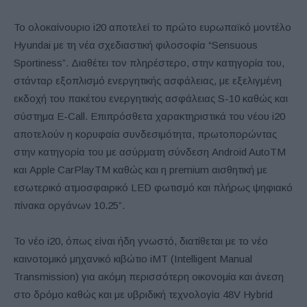
Το ολοκαίνουριο i20 αποτελεί το πρώτο ευρωπαϊκό μοντέλο
Hyundai με τη νέα σχεδιαστική φιλοσοφία “Sensuous
Sportiness”. Διαθέτει τον πληρέστερο, στην κατηγορία του,
στάνταρ εξοπλισμό ενεργητικής ασφάλειας, με εξελιγμένη
εκδοχή του πακέτου ενεργητικής ασφάλειας S-10 καθώς και
σύστημα E-Call. Επιπρόσθετα χαρακτηριστικά του νέου i20
αποτελούν η κορυφαία συνδεσιμότητα, πρωτοπορώντας
στην κατηγορία του με ασύρματη σύνδεση Android AutoTM
και Apple CarPlayΤΜ καθώς και η premium αισθητική με
εσωτερικό ατμοσφαιρικό LED φωτισμό και πλήρως ψηφιακό
πίνακα οργάνων 10.25”.
Το νέο i20, όπως είναι ήδη γνωστό, διατίθεται με το νέο
καινοτομικό μηχανικό κιβώτιο iMT (Intelligent Manual
Transmission) για ακόμη περισσότερη οικονομία και άνεση
στο δρόμο καθώς και με υβριδική τεχνολογία 48V Hybrid