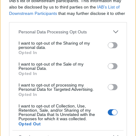
IAB’s list of downstream participants. This information may
μπαταριών για τα υβριδικά
ευρωπαϊκή
also be disclosed by us to third parties on the
IAB’s List of
της
αυτοκινητοβιομηχανία
Downstream Participants
that may further disclose it to other
third parties.
Please note that this website/app uses one or more Google
Personal Data Processing Opt Outs
services and may gather and store information including but
not limited to your visit or usage behaviour. You may click to
I want to opt-out of the Sharing of my
Νέο Audi A2 e-tron με στόχο την κορυφή της
personal data.
grant or deny consent to Google and its third-party tags to
αποδοτικότητας
Opted In
use your data for below specified purposes in below Google
consent section.
I want to opt-out of the Sale of my
Personal Data.
Opted In
I want to opt-out of processing my
Personal Data for Targeted Advertising.
Opted In
Δόξα Λευκάδας: Έβδομη
Platon BC: «Στόχος μας στις
μεταγραφή ο Τζος Σάρμα
ακαδημίες να εξελίσσονται
I want to opt-out of Collection, Use,
(vid)
οι παίκτες»
Retention, Sale, and/or Sharing of my
Personal Data that Is Unrelated with the
Purposes for which it was collected.
Opted Out