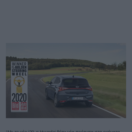
“Με το νέο i20, η Hyundai θέτει νέα πρότυπα στα οχήματα