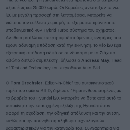
αξίας έως και 25.000 ευρώ. Οι Κορεάτες ανέπτυξαν το νέο
i20 με μεγάλη προσοχή στη λεπτομέρεια. Μπορείτε να
νιώσετε τον ευέλικτο χειρισμό, το εξαιρετικό τιμόνι και το
υποδειγματικό 48V Hybrid Turbo σύστημα του οχήματος.
Αντίθετα με άλλους υπερτροφοδοτούμενους κινητήρες που
έχουν αδύναμη απόδοση κατά την εκκίνηση, το νέο i20 έχει
εξαιρετική απόδοση ειδικά σε συνδυασμό με το 7τάχυτο
κιβώτιο διπλού συμπλέκτη”, δήλωσε ο
Andreas May
, Head
of Test and Technology του περιοδικού Auto Bild.
Ο
Tom Drechsler
, Editor-in-Chief του αυτοκινητιστικού
τομέα του ομίλου BILD, δήλωσε: “Είμαι ενθουσιασμένος με
το βραβείο του Hyundai i20. Μπορείτε να δείτε από αυτό το
αυτοκίνητο την επιτυχημένη εξέλιξη της Hyundai όσον
αφορά τη σχεδίαση, την οδηγική απόλαυση και την άνεση,
καθώς και την ασυνήθιστη πληθώρα τεχνολογικών
χαρακτηριστικών για την κατηγορία του. Συγχαρητήρια για