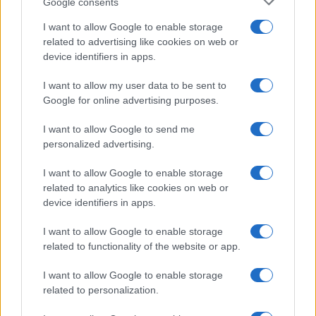
Google consents
ΕΛΣΤΑΤ: Στο 3,4% υποχώρησε ο πληθωρισμός τον Ιούλιο
I want to allow Google to enable storage
related to advertising like cookies on web or
device identifiers in apps.
I want to allow my user data to be sent to
Google for online advertising purposes.
I want to allow Google to send me
personalized advertising.
Metlen: Ρεκόρ EBITDA στο
α' εξάμηνο, στα 550 εκατ.
Ειδικό Χωροταξικό Πλαίσιο
I want to allow Google to enable storage
ευρώ – Καθαρά κέρδη 313
για τον Τουρισμό:
related to analytics like cookies on web or
εκατ. ευρώ
Στρατηγικό εργαλείο για
device identifiers in apps.
βιώσιμη τουριστική
ανάπτυξη
I want to allow Google to enable storage
related to functionality of the website or app.
I want to allow Google to enable storage
related to personalization.
Η Chery επενδύει 75 εκατ. δολάρια στην KG Mobility