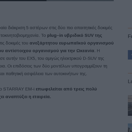
α διάκριση 5 αστέρων στις δύο πιο απαιτητικές δοκιμές
τοκινητοβιομηχανία. Το
plug
–
in
υβριδικό
SUV
της
F
τις δοκιμές του
ανεξάρτητου ευρωπαϊκού οργανισμού
ου αντίστοιχου οργανισμού για την Ωκεανία
. Η
ησε αυτήν του EX5, του αμιγώς ηλεκτρικού D-SUV της
ια. Οι επιδόσεις των δύο μοντέλων υπογραμμίζουν τη
 και παθητική ασφάλεια των αυτοκινήτων της.
L
 το STARRAY EM-i
επωφελείται από τρεις πολύ
ι αναπτύξει η εταιρεία.