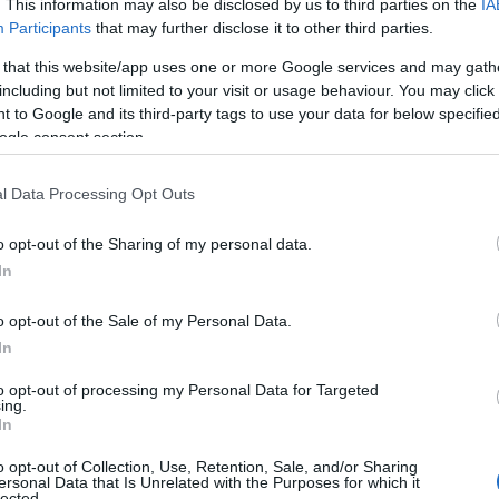
αποδεδειγμένο DNA ασφάλειας της Geely, που
. This information may also be disclosed by us to third parties on the
IA
Participants
that may further disclose it to other third parties.
ογραφή της εταιρείας για πιο αποτελεσματική και
γειας σύγκρουσης σε όλο το όχημα.
 that this website/app uses one or more Google services and may gath
including but not limited to your visit or usage behaviour. You may click 
 to Google and its third-party tags to use your data for below specifi
 STARRAY EM-i επιδεικνύει επίσης εξαιρετική απόδοση.
ogle consent section.
γίες υποβοήθησης οδηγού (ADAS) επιπέδου L2
,
κτης Ανάγκης (AEB), Έξυπνο Σύστημα Ελέγχου Πορείας
l Data Processing Opt Outs
Αυτά τα συστήματα συνεργάζονται για να ανιχνεύουν το
ύς κινδύνους και να παρέχουν πολυεπίπεδη ενεργητική
o opt-out of the Sharing of my personal data.
In
o opt-out of the Sale of my Personal Data.
In
to opt-out of processing my Personal Data for Targeted
ing.
In
o opt-out of Collection, Use, Retention, Sale, and/or Sharing
ersonal Data that Is Unrelated with the Purposes for which it
lected.