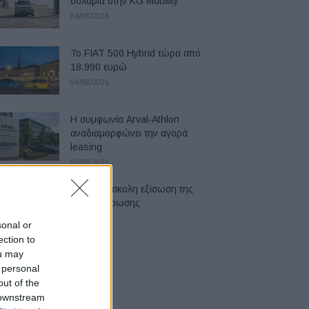
δολάρια στην KG Mobility
04/08/2026
Το FIAT 500 Hybrid τώρα από
18.990 ευρώ
04/08/2026
Η συμφωνία Arval-Athlon
αναδιαμορφώνει την αγορά
leasing
03/08/2026
VW: Η δύσκολη εξίσωση της
αναδιάρθρωσης
03/08/2026
sonal or
ection to
ou may
 personal
out of the
 downstream