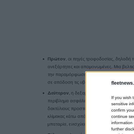
Πρώτον
, οι πηγές τροφοδοσίας, δηλαδή τ
ανεξάρτητες και απομονωμένες. Μια βελτ
την παραμόρφωση της δεξαμενής καυσίμου
σε απόδοση τις υβριδικές πλατφόρμες που
fleetnews.
Δεύτερον
, η δεξαμενή καυσίμου και η μ
If you wish 
περίβλημα ασφάλειας, που αποτελείται από 
sensitive in
δακτύλιους προστασίας 360° από σύγκρου
confirm you
κλίμακας κάτω από το αμάξωμα, με δοκό 
continue se
information 
μπαταρία, ενισχύει περαιτέρω την παθητικ
further disc