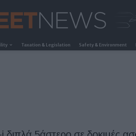
lity
Taxation & Legislation
Safety & Environment
FleetNews
i διπλά 5άστερο σε δοκιμές α