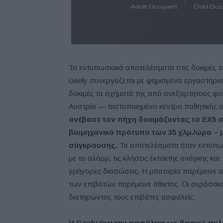
Τα εντυπωσιακά αποτελέσματα στις δοκιμές
Geely συνεργάζεται με φημισμένα εργαστήρια
δοκιμές τα οχήματά της από ανεξάρτητους φο
Αυστρία — πιστοποιημένο κέντρο παθητικής
ανέβασε τον πήχη δοκιμάζοντας το
EX
5 
βιομηχανικό πρότυπο των 35 χλμ./ώρα – 
σύγκρουσης.
Τα αποτελέσματα ήταν εντυπωσ
με τα αλάρμ, τις κλήσεις έκτακτης ανάγκης κ
γρήγορες διασώσεις. Η μπαταρία παρέμεινε α
των επιβατών παρέμεινε άθικτος. Οι αερόσακ
διατηρώντας τους επιβάτες ασφαλείς.
Η
Geely
έχει την ασφάλεια ως βασικό πυλ