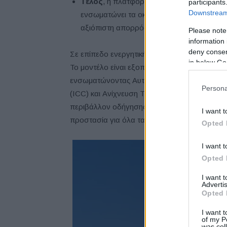
Τέλος
, η πλατφόρμα GEA κληρονομεί το 
participants
Downstream 
ενσωματώνει τα οκτώ δομικά συστήματα-υπ
αξιόπιστη απορρόφηση και κατανομή ενέρ
Please note
information 
deny consent
Σε επίπεδο ενεργητικής ασφάλειας, το Geely
in below Go
Το μοντέλο είναι εξοπλισμένο με
14 λειτουρ
ενσωματώνοντας Αυτόματο Φρενάρισμα Έκτα
Persona
(ICC) και Ανίχνευση Τυφλού Σημείου (BSD). 
περιβάλλον οδήγησης, να προβλέπουν πιθανο
I want t
προστασία για όλα τα πιθανά σενάρια.
Opted 
I want t
Opted 
I want 
Advertis
Opted 
I want t
of my P
was col