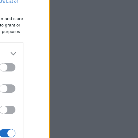
B’s List of
er and store
to grant or
ed purposes