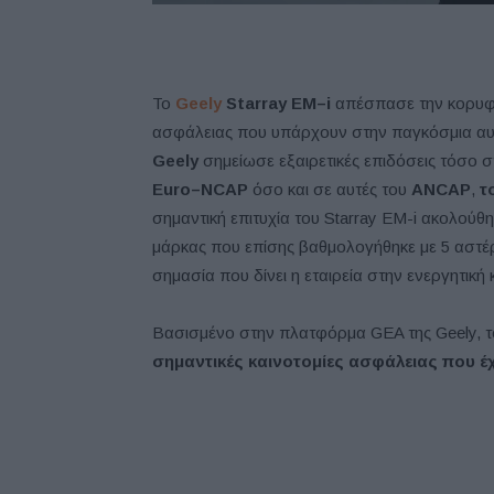
Το
Geely
Starray
EM
–
i
απέσπασε την κορυφαί
ασφάλειας που υπάρχουν στην παγκόσμια αυ
Geely
σημείωσε εξαιρετικές επιδόσεις τόσο σ
Euro
–
NCAP
όσο και σε αυτές του
ANCAP
,
τ
σημαντική επιτυχία του Starray EM-i ακολούθ
μάρκας που επίσης βαθμολογήθηκε με 5 αστέρ
σημασία που δίνει η εταιρεία στην ενεργητική
Βασισμένο στην πλατφόρμα GEA της Geely,
σημαντικές καινοτομίες ασφάλειας που έχε