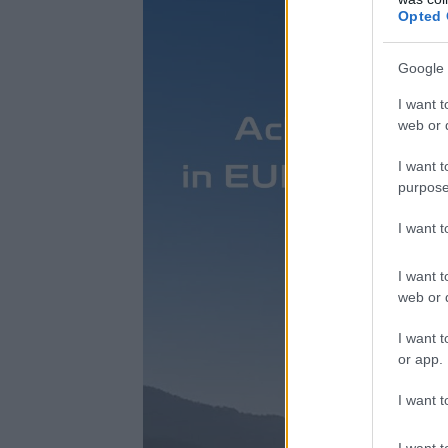
Opted 
Google 
I want t
web or d
I want t
purpose
I want 
I want t
web or d
I want t
or app.
I want t
I want t