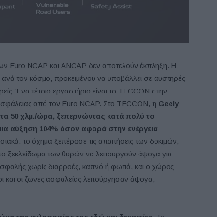
 των Euro NCAP και ANCAP δεν αποτελούν έκπληξη. Η
 ανά τον κόσμο, προκειμένου να υποβάλλει σε αυστηρές
ρείς. Ένα τέτοιο εργαστήριο είναι το TECCON στην
 ασφάλειας από τον Euro NCAP. Στο TECCON,
η
Geely
στα 50 χλμ./ώρα, ξεπερνώντας κατά πολύ το
μια αύξηση 104% όσον αφορά στην ενέργεια
ιακά: το όχημα ξεπέρασε τις απαιτήσεις των δοκιμών,
αι το ξεκλείδωμα των θυρών να λειτουργούν άψογα για
σφαλής χωρίς διαρροές, καπνό ή φωτιά, και ο χώρος
οι και οι ζώνες ασφαλείας λειτούργησαν άψογα,
ώνα της φιλοσοφίας της εδώ και δεκαετίες
. Τα