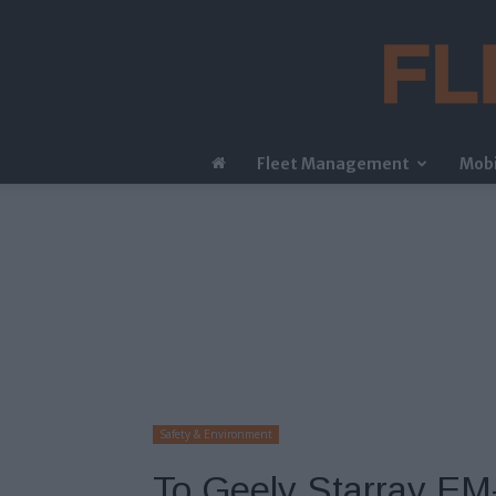
Fleet Management
Mobi
Safety & Environment
Το Geely Starray EM-