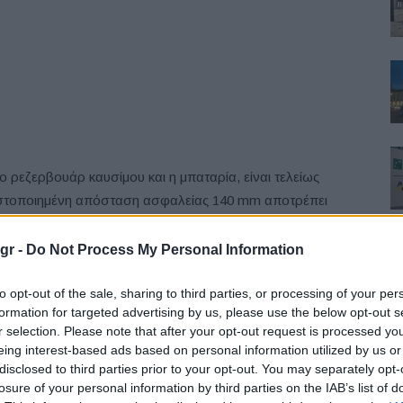
ο ρεζερβουάρ καυσίμου και η μπαταρία, είναι τελείως
ιστοποιημένη απόσταση ασφαλείας 140 mm αποτρέπει
 σε εμπρόσθιες ή οπίσθιες συγκρούσεις, ξεπερνώντας
 έχουν προέλθει από εξέλιξη αντίστοιχων θερμικών.
gr -
Do Not Process My Personal Information
παταρία προστατεύονται από ένα ολοκληρωμένο δομικό
to opt-out of the sale, sharing to third parties, or processing of your per
6 οριζόντια και 4 κάθετα προστατευτικά πλαίσια και έξι
formation for targeted advertising by us, please use the below opt-out s
ση. Επιπρόσθετα, ειδική σχεδίαση ασφάλειας τύπου
r selection. Please note that after your opt-out request is processed y
υψηλής αντοχής τοποθετημένη 10 mm κάτω από την
eing interest-based ads based on personal information utilized by us or
disclosed to third parties prior to your opt-out. You may separately opt-
ή ασφάλεια.
losure of your personal information by third parties on the IAB’s list of