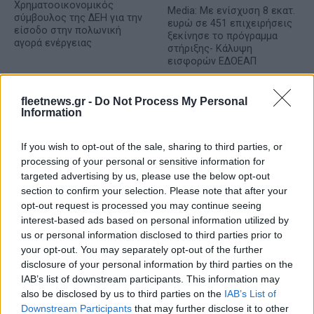
Χρηματοοικονομικός
Media: Με ενίσχυση 8 εκατ.
σύμβουλος της ΔΕΗ για την
ευρώ σε 451 επιχειρήσεις
είσοδο στην πολωνική
ξεκίνησε το πρόγραμμα
αγορά ενέργειας
στήριξης- Κάλυψη
εισφορών ΕΔΟΕΑΠ
fleetnews.gr -
Do Not Process My Personal
Information
If you wish to opt-out of the sale, sharing to third parties, or
IAB Hellas: Νέα Διοικούσα Επιτροπή και νέο Διοικητικό
processing of your personal or sensitive information for
Συμβούλιο - Πρόεδρος ο Γαληνός Γιαγλής
targeted advertising by us, please use the below opt-out
section to confirm your selection. Please note that after your
opt-out request is processed you may continue seeing
interest-based ads based on personal information utilized by
us or personal information disclosed to third parties prior to
your opt-out. You may separately opt-out of the further
disclosure of your personal information by third parties on the
Η Toyota φέρνει νέα γενιά
Σε κινεζική… πολιορκία η
IAB’s list of downstream participants. This information may
μπαταριών για τα υβριδικά
ευρωπαϊκή
also be disclosed by us to third parties on the
IAB’s List of
της
αυτοκινητοβιομηχανία
Downstream Participants
that may further disclose it to other