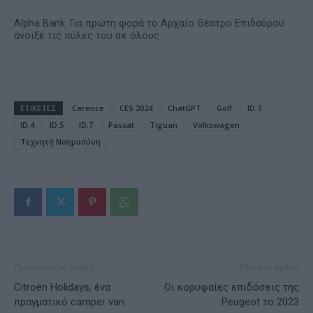
Alpha Bank: Για πρώτη φορά το Αρχαίο Θέατρο Επιδαύρου
άνοιξε τις πύλες του σε όλους
ΕΤΙΚΕΤΕΣ
Cerence
CES 2024
ChatGPT
Golf
ID.3
ID.4
ID.5
ID.7
Passat
Tiguan
Volkswagen
Τεχνητή Νοημοσύνη
Προηγούμενο άρθρο
Επόμενο άρθρο
Citroën Holidays, ένα
Οι κορυφαίες επιδόσεις της
πραγματικό camper van
Peugeot το 2023