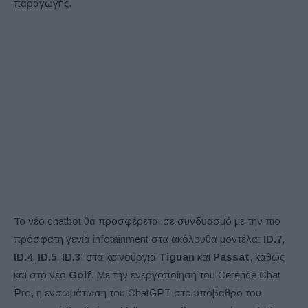
παραγωγής.
Το νέο chatbot θα προσφέρεται σε συνδυασμό με την πιο
πρόσφατη γενιά infotainment στα ακόλουθα μοντέλα:
ID.7
,
ID.4
,
ID.5
,
ID.3
, στα καινούργια
Tiguan
και
Passat
, καθώς
και στο νέο
Golf
. Με την ενεργοποίηση του Cerence Chat
Pro, η ενσωμάτωση του ChatGPT στο υπόβαθρο του