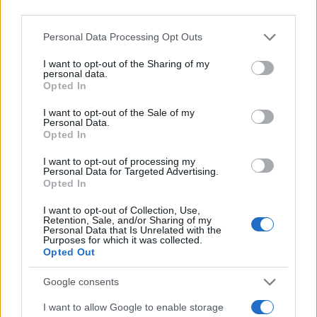
third parties.
Please note that this website/app uses one or more Google
Personal Data Processing Opt Outs
services and may gather and store information including but
not limited to your visit or usage behaviour. You may click to
I want to opt-out of the Sharing of my
Νέο Audi A2 e-tron με στόχο την κορυφή της
personal data.
grant or deny consent to Google and its third-party tags to
αποδοτικότητας
Opted In
use your data for below specified purposes in below Google
consent section.
I want to opt-out of the Sale of my
Personal Data.
Opted In
I want to opt-out of processing my
Personal Data for Targeted Advertising.
Opted In
Γιαννακόπουλος: «Όταν σου
ρίχνουν μια πέτρα, τους
Ευρωπαϊκό Κορασίδων:
I want to opt-out of Collection, Use,
καταστρέφεις» (vid)
Retention, Sale, and/or Sharing of my
Άνετη νίκη της Ελλάδας
Personal Data that Is Unrelated with the
στην πρεμιέρα, 78-36 την
Purposes for which it was collected.
Ιρλανδία
Opted Out
Google consents
I want to allow Google to enable storage