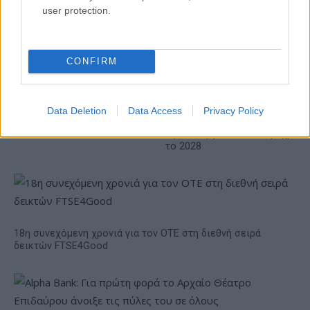
user protection.
Το FIAT 500 Hybrid τώρα
CONFIRM
από 18.990 ευρώ
Ατρόμητος και Novibet
Data Deletion
Data Access
Privacy Policy
συνεχίζουν μαζί: Ανανέωση
της συνεργασίας τους μέχρι
το 2028
18η συνεχόμενη χρονιά για τον ΟΤΕ στη διεθνή σειρά
δεικτών FTSE4Good