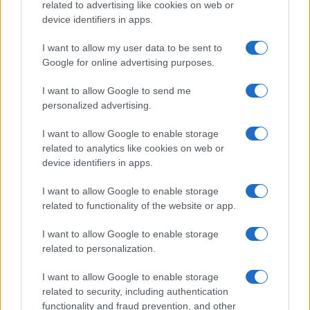
related to advertising like cookies on web or
ΕΛΣΤΑΤ: Στο 3,4% υποχώρησε ο πληθωρισμός τον Ιούλιο
device identifiers in apps.
I want to allow my user data to be sent to
Google for online advertising purposes.
I want to allow Google to send me
personalized advertising.
I want to allow Google to enable storage
Metlen: Ρεκόρ EBITDA στο
related to analytics like cookies on web or
α' εξάμηνο, στα 550 εκατ.
Χρηματοδότηση 8 εκατ.
device identifiers in apps.
ευρώ – Καθαρά κέρδη 313
ευρώ σε 843 μέσα
εκατ. ευρώ
ενημέρωσης- Ξεκίνησε το
I want to allow Google to enable storage
πενταετές πρόγραμμα
related to functionality of the website or app.
ενίσχυσης του Τύπου
I want to allow Google to enable storage
related to personalization.
I want to allow Google to enable storage
Η Chery επενδύει 75 εκατ. δολάρια στην KG Mobility
related to security, including authentication
functionality and fraud prevention, and other