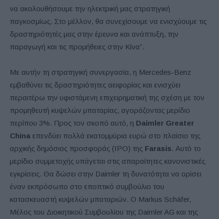
να ακολουθήσουμε την ηλεκτρική μας στρατηγική
παγκοσμίως. Στο μέλλον, θα συνεχίσουμε να ενισχύουμε τις
δραστηριότητές μας στην έρευνα και ανάπτυξη, την
παραγωγή και τις προμήθειες στην Κίνα”.
Με αυτήν τη στρατηγική συνεργασία, η Mercedes-Benz
εμβαθύνει τις δραστηριότητες αειφορίας και ενισχύει
περαιτέρω την υφιστάμενη επιχειρηματική της σχέση με τον
προμηθευτή κυψελών μπαταρίας, αγοράζοντας μερίδιο
περίπου 3%. Προς τον σκοπό αυτό, η
Daimler Greater
China
επενδύει πολλά εκατομμύρια ευρώ στο πλαίσιο της
αρχικής δημόσιας προσφοράς (IPO) της
Farasis
. Αυτό το
μερίδιο συμμετοχής υπάγεται στις απαραίτητες κανονιστικές
εγκρίσεις. Θα δώσει στην Daimler τη δυνατότητα να ορίσει
έναν εκπρόσωπο στο εποπτικό συμβούλιο του
κατασκευαστή κυψελών μπαταριών. Ο Markus Schäfer,
Μέλος του Διοικητικού Συμβουλίου της Daimler AG και της