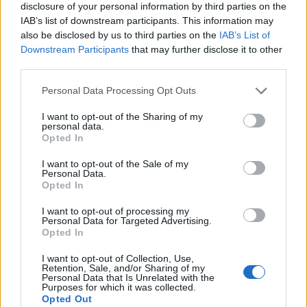
από παραλλαγές μοντέλων της A- έως S-Class, από το GLA
disclosure of your personal information by third parties on the
έως το GLE με ηλεκτρική εμβέλεια έως και 100 χιλιόμετρα.
IAB’s list of downstream participants. This information may
also be disclosed by us to third parties on the
IAB’s List of
Downstream Participants
that may further disclose it to other
Η καμπάνια μοντέλων συνεχίζεται επίσης με αμιγώς
third parties.
ηλεκτρικά οχήματα μπαταρίας Ήδη διατίθενται τα αμιγώς
Please note that this website/app uses one or more Google
ηλεκτρικά μοντέλα
Mercedes-Benz EQC
(EQC 400
Personal Data Processing Opt Outs
services and may gather and store information including but
4MATIC μικτή κατανάλωση : 20,8-19,7 kWh / 100 χλμ, μικτές
not limited to your visit or usage behaviour. You may click to
I want to opt-out of the Sharing of my
εκπομπές CO2: 0 g / χλμ) [1], τρία μοντέλα smart EQ και το
personal data.
grant or deny consent to Google and its third-party tags to
Opted In
EQV 300 (μικτή κατανάλωση: 26,4-26,3 kWh / 100 χλμ, ·
use your data for below specified purposes in below Google
consent section.
μικτές εκπομπές CO2: 0 g / χλμ) [2]. Σύντομα έρχονται
I want to opt-out of the Sale of my
Personal Data.
επίσης αμιγώς ηλεκτρικές παραλλαγές στην κατηγορία
Opted In
compact, καθώς και το αμιγώς ηλεκτρικό
EQS
βιώσιμης
I want to opt-out of processing my
πολυτέλειας στην κατηγορία premium.
Personal Data for Targeted Advertising.
Opted In
I want to opt-out of Collection, Use,
Retention, Sale, and/or Sharing of my
Personal Data that Is Unrelated with the
Purposes for which it was collected.
Opted Out