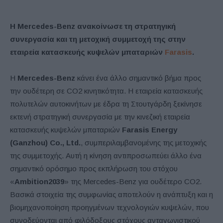
Η Mercedes-Benz ανακοίνωσε τη στρατηγική
συνεργασία και τη μετοχική συμμετοχή της στην
εταιρεία κατασκευής κυψελών μπαταριών
Farasis
.
Η
Mercedes-Benz
κάνει ένα άλλο σημαντικό βήμα προς
την ουδέτερη σε CO2 κινητικότητα. Η εταιρεία κατασκευής
πολυτελών αυτοκινήτων με έδρα τη Στουτγάρδη ξεκίνησε
εκτενή στρατηγική συνεργασία με την κινεζική εταιρεία
κατασκευής κυψελών μπαταριών
Farasis Energy
(Ganzhou) Co., Ltd.
, συμπεριλαμβανομένης της μετοχικής
της συμμετοχής. Αυτή η κίνηση αντιπροσωπεύει άλλο ένα
σημαντικό ορόσημο προς εκπλήρωση του στόχου
«
Ambition2039
» της Mercedes-Benz για ουδέτερο CO2.
Βασικά στοιχεία της συμφωνίας αποτελούν η ανάπτυξη και η
βιομηχανοποίηση προηγμένων τεχνολογιών κυψελών, που
συνοδεύονται από φιλόδοξους στόχους ανταγωνιστικού