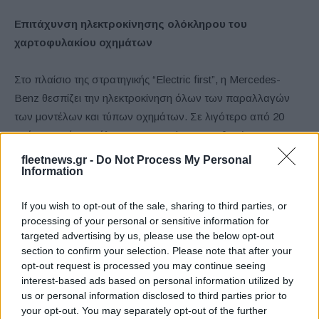
Επιτάχυνση ηλεκτροκίνησης ολόκληρου του
χαρτοφυλακίου οχημάτων
Στο πλαίσιο της στρατηγικής “Electric first”, η Mercedes-
Benz θεσπίζει την ηλεκτροκίνηση όλων των παραλλαγών
των μοντέλων και τύπων οχημάτων. Σε λιγότερο από 20
χρόνια, ο νέος στόλος της Mercedes-Benz θα είναι
ουδέτερος CO2 και μέχρι το 2030 η εταιρεία σκοπεύει να
fleetnews.gr -
Do Not Process My Personal
Information
εξασφαλίσει πως πάνω από το 50% των πωλήσεων
επιβατικών αυτοκινήτων θα είναι υβριδικά plug-in ή ηλεκτρικά
If you wish to opt-out of the sale, sharing to third parties, or
οχήματα. Αμιγώς ηλεκτρικά φορτηγά, βαν και λεωφορεία
processing of your personal or sensitive information for
Mercedes-Benz παράγονται ήδη μαζικά σήμερα. Μέχρι το
targeted advertising by us, please use the below opt-out
τέλος του τρέχοντος έτους, ο στόχος είναι να
section to confirm your selection. Please note that after your
κυκλοφορήσουν στην αγορά πέντε αμιγώς ηλεκτρικά
opt-out request is processed you may continue seeing
interest-based ads based on personal information utilized by
μοντέλα επιβατικών αυτοκινήτων και 20 plug-in υβριδικές
us or personal information disclosed to third parties prior to
παραλλαγές. Το plug-in υβριδικό χαρτοφυλάκιο κυμαίνεται
your opt-out. You may separately opt-out of the further