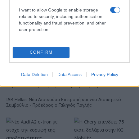
I want to allow Google to enable storage
related to security, including authentication
functionality and fraud prevention, and other
TV: Η σκακιέρα της νέας
user protection.
σεζόν
ΔΕΗ: Ισχυρή ανάπτυξη στο
α΄ εξάμηνο 2026 με
CONFIRM
προσαρμοσμένο EBITDA
στα 1,2 δισ. ευρώ
Data Deletion
Data Access
Privacy Policy
IAB Hellas: Νέα Διοικούσα Επιτροπή και νέο Διοικητικό
Συμβούλιο - Πρόεδρος ο Γαληνός Γιαγλής