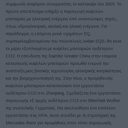
συμφωνία αειφόρου συνεργασίας το καλοκαίρι του 2019. Το
πρώτο αποτέλεσμα υπήρξε η παραγωγή κυψελών
μπαταρίας με ηλεκτρική ενέργεια από ανανεώσιμες πηγές,
όπως υδροηλεκτρική, αιολική και ηλιακή ενέργεια. Για
παράδειγμα, η επόμενη γενιά οχημάτων EQ,
συμπεριλαμβανομένου του πολυτελούς sedan EQS, θα είναι
εν μέρει εξοπλισμένη με κυψέλες μπαταριών ουδέτερου
CO2. Η επένδυση της Daimler Greater China στην εταιρεία
κατασκευής κυψελών μπαταριών προωθεί ενεργά την
ανάπτυξη μιας βασικής τεχνολογίας ηλεκτρικής κινητικότητας
και την βιομηχανοποίησή της. Στην Κίνα, ο προμηθευτής
κυψελών μπαταριών κατασκεύασε ένα εργοστάσιο
ουδέτερου CO2 στο Zhenjiang. Σχεδιάζεται ένα εργοστάσιο
παραγωγής εξ αρχής ουδέτερου CO2 στο Bitterfeld-Wolfen
της ανατολικής Γερμανίας. Θα ακολουθήσει ένα επιπλέον
εργοστάσιο στις ΗΠΑ. Αυτό συνάδει με τη στρατηγική της
Mercedes-Benz για προμήθειες στον τόπο παραγωγής.