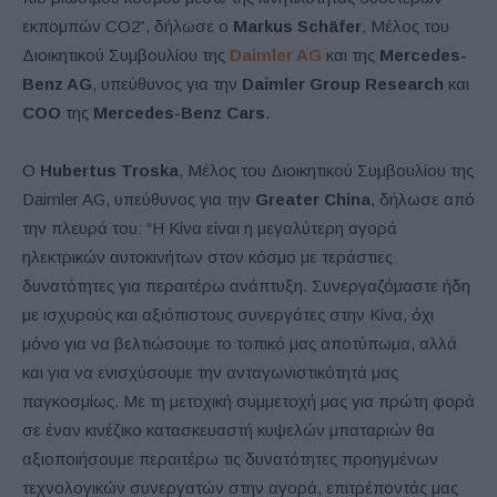
εκπομπών CO2”, δήλωσε ο
Markus Schäfer
, Μέλος του
Διοικητικού Συμβουλίου της
Daimler AG
και της
Mercedes-
Benz AG
, υπεύθυνος για την
Daimler Group Research
και
COO
της
Mercedes-Benz Cars
.
Ο
Hubertus Troska
, Μέλος του Διοικητικού Συμβουλίου της
Daimler AG, υπεύθυνος για την
Greater China
, δήλωσε από
την πλευρά του: “Η Κίνα είναι η μεγαλύτερη αγορά
ηλεκτρικών αυτοκινήτων στον κόσμο με τεράστιες
δυνατότητες για περαιτέρω ανάπτυξη. Συνεργαζόμαστε ήδη
με ισχυρούς και αξιόπιστους συνεργάτες στην Κίνα, όχι
μόνο για να βελτιώσουμε το τοπικό μας αποτύπωμα, αλλά
και για να ενισχύσουμε την ανταγωνιστικότητά μας
παγκοσμίως. Με τη μετοχική συμμετοχή μας για πρώτη φορά
σε έναν κινέζικο κατασκευαστή κυψελών μπαταριών θα
αξιοποιήσουμε περαιτέρω τις δυνατότητες προηγμένων
τεχνολογικών συνεργατών στην αγορά, επιτρέποντάς μας