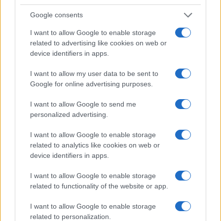
Με Λιθουανία στον προημιτελικό του Ευρωπαϊκού Β' κατ. η
Google consents
Εθνική Νεανίδων
I want to allow Google to enable storage
related to advertising like cookies on web or
device identifiers in apps.
I want to allow my user data to be sent to
Google for online advertising purposes.
I want to allow Google to send me
Αλέξης Γιαννούλιας:
Evergood: Άγγιξε τα 300
Υποψήφιος Δήμαρχος στο
εκατ. ο τζίρος- Στα 10 εκατ.
personalized advertising.
Σικάγο ο άλλοτε παίκτης
ευρώ το τίμημα για το 60%
του Πανιώνιου
του Jackaroo
I want to allow Google to enable storage
related to analytics like cookies on web or
device identifiers in apps.
I want to allow Google to enable storage
related to functionality of the website or app.
Όμιλος AKTOR: Εξαγοράζει το 75% των ΗΛΕΚΤΩΡ και
THALIS – Στρατηγική συνεργασία με τη Motor Oil
I want to allow Google to enable storage
related to personalization.