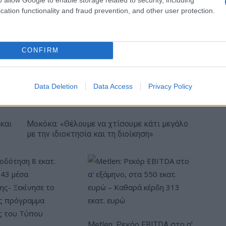
cation functionality and fraud prevention, and other user protection.
κή… πολιορκία η
Νέο Audi A2 e-tron με στόχο
κή
την κορυφή της
CONFIRM
τοβιομηχανία
αποδοτικότητας
Data Deletion
Data Access
Privacy Policy
και
Μοκόκα: «Θέλουμε να χτίσουμε κάτι μεγάλο
με την ιδιοκτησία και τη διοίκηση»
Metlen: Ρεκόρ EBITDA στο α'