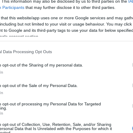
. This information may also be disclosed by us to third parties on the
IA
η δέσμευσή της στην εξυπηρέτηση μετά την πώληση και
Participants
that may further disclose it to other third parties.
ης.
 that this website/app uses one or more Google services and may gath
including but not limited to your visit or usage behaviour. You may click 
 πρόγραμμα Suzuki Care+, οι ενδιαφερόμενοι μπορούν
 to Google and its third-party tags to use your data for below specifi
σε όλη την Ελλάδα και στην ιστοσελίδα
auto.suzuki.gr
.
ogle consent section.
l Data Processing Opt Outs
o opt-out of the Sharing of my personal data.
In
o opt-out of the Sale of my Personal Data.
In
η η
Ράσελ Γουέστμπρουκ: Ο θρύλος του NBA που
δεν βρίσκει συμβόλαιο
to opt-out of processing my Personal Data for Targeted
ing.
In
o opt-out of Collection, Use, Retention, Sale, and/or Sharing
ersonal Data that Is Unrelated with the Purposes for which it
lected.