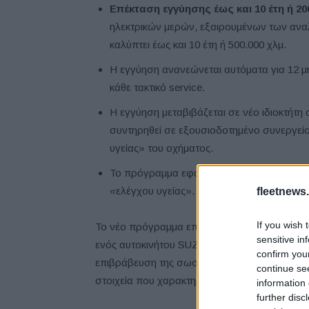
Επέκταση εγγύησης έως και 10 έτη ή 20
ηλεκτρικών μερών, εξαιρουμένων των αναλώ
καλύπτει έως και 10 έτη ή 500.000 χλμ.
Η εγγύηση ανανεώνεται αυτόματα για 12 μ
κάθε τακτικό service.
Η εγγύηση μεταβιβάζεται σε νέο ιδιοκτήτ
συντηρηθεί σε εξουσιοδοτημένο συνεργείο
υγείας» του οχήματος.
Το πρόγραμμα εφαρμόζεται και σε μεταχει
«ελέγχου υγείας».
fleetnews.
If you wish 
Το νέο πρόγραμμα επέκτασης εγγύησης Suzuk
sensitive in
ενός αυτοκινήτου SUZUKI, προσφέροντας μεγ
confirm you
επιβράβευση της σωστής συντήρησης. Παράλλ
continue se
στοιχεία που χαρακτηρίζουν την εταιρεία.
information 
further disc