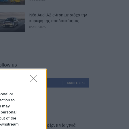
Νέο Audi A2 e-tron με στόχο την
κορυφή της αποδοτικότητας
05/08/2026
ollow us
0
Υποστηρικτές
ΚΆΝΤΕ LIKE
sonal or
ection to
ou may
atest
 personal
out of the
 downstream
Η Toyota φέρνει νέα γενιά