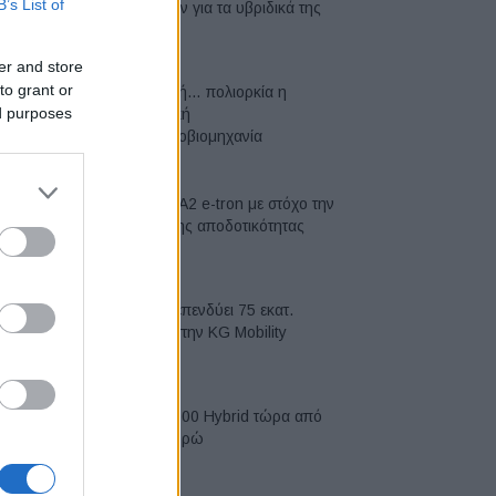
B’s List of
μπαταριών για τα υβριδικά της
07/08/2026
er and store
to grant or
Σε κινεζική… πολιορκία η
ed purposes
ευρωπαϊκή
αυτοκινητοβιομηχανία
06/08/2026
Νέο Audi A2 e-tron με στόχο την
κορυφή της αποδοτικότητας
05/08/2026
Η Chery επενδύει 75 εκατ.
δολάρια στην KG Mobility
04/08/2026
Το FIAT 500 Hybrid τώρα από
18.990 ευρώ
04/08/2026