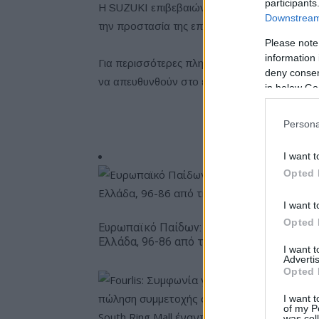
participants
Η SUZUKI επιβεβαιώνει για ακόμα μία φορά τ
Downstream 
την προστασία της επένδυσης των πελατών τ
Please note
information 
Για περισσότερες πληροφορίες σχετικά με το
deny consent
να απευθυνθούν στο επίσημο δίκτυο SUZUKI 
in below Go
Persona
I want t
Opted 
I want t
Opted 
Ευρωπαϊκό Παίδων: Λύγισε στην παράτασ
Ελλάδα, 96-86 από την Ισπανία (pics)
I want 
Advertis
Opted 
I want t
of my P
was col