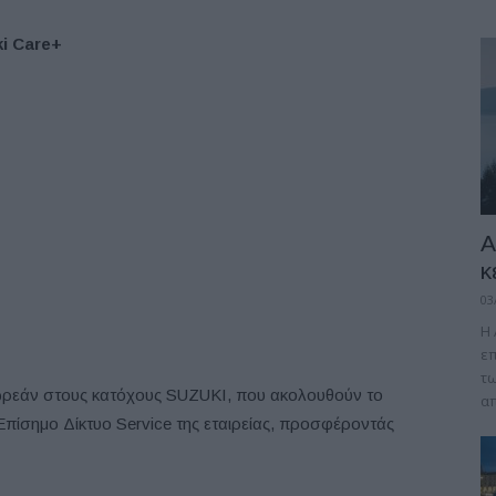
i
Care+
A
κ
03
Η 
επ
τω
ρεάν στους κατόχους SUZUKI, που ακολουθούν το
απ
ίσημο Δίκτυο Service της εταιρείας, προσφέροντάς