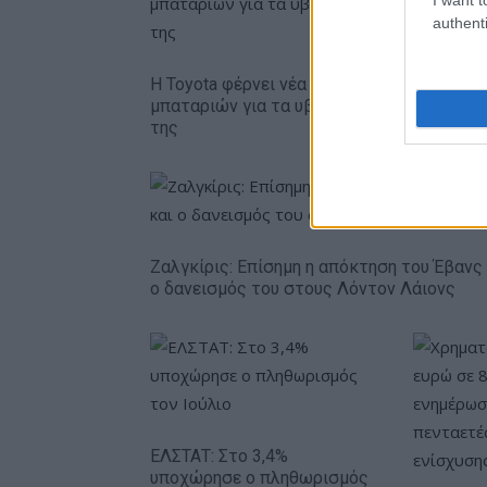
authenti
Η Toyota φέρνει νέα γενιά
Σε κινεζι
μπαταριών για τα υβριδικά
ευρωπαϊ
της
αυτοκινη
Ζαλγκίρις: Επίσημη η απόκτηση του Έβανς 
ο δανεισμός του στους Λόντον Λάιονς
ΕΛΣΤΑΤ: Στο 3,4%
υποχώρησε ο πληθωρισμός