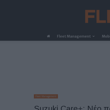
Fleet Management
Mobi
Fleet Management
Suzuki Care+: Νέο π