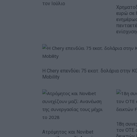
τον Ιούλιο
Χρηματοδ
ευρώ σε 
ενημέρωσ
πενταετ
ενίσχυση
Η Chery επενδύει 75 εκατ. δολάρια στην K
Mobility
18η συνε
τον ΟΤΕ 
Ατρόμητος και Novibet
δεικτών