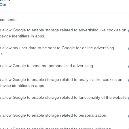
Out
consents
ύλιας: Τζίρος 98,7
Deloitte Ελλάδος:
o allow Google to enable storage related to advertising like cookies on
ρώ και αύξηση
Χρηματοοικονομικός
evice identifiers in apps.
7% - Τα νέα
σύμβουλος της ΔΕΗ για την
τα σε low & non
είσοδο στην πολωνική αγορά
o allow my user data to be sent to Google for online advertising
ενέργειας
s.
to allow Google to send me personalized advertising.
o allow Google to enable storage related to analytics like cookies on
evice identifiers in apps.
IAB Hellas: Νέα Διοικούσα Επιτροπή και νέο
o allow Google to enable storage related to functionality of the website
Διοικητικό Συμβούλιο - Πρόεδρος ο Γαληνός
Γιαγλής
o allow Google to enable storage related to personalization.
o allow Google to enable storage related to security, including