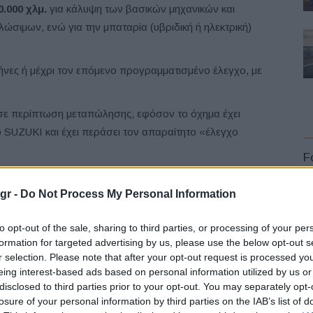
0.000 χλμ.
για κάλυψη των βασικών μηχανικών και
σιμων, ενώ για την μπαταρία (υβριδική ή ηλεκτρική)
ήνες ή μέχρι τον επόμενο προγραμματισμένο έλεγχο, με
η σε περίπτωση μεταπώλησης, εφόσον το όχημα έχει
 SUZUKI και έχει περάσει τον απαραίτητο «έλεγχο
F
ρισμένα ή πρώην leasing οχήματα, υπό τον όρο αρχικού
gr -
Do Not Process My Personal Information
to opt-out of the sale, sharing to third parties, or processing of your per
i Care+ ενδυναμώνει την εμπιστοσύνη στην επιλογή
formation for targeted advertising by us, please use the below opt-out s
αλύτερη σιγουριά, ενισχυμένη αξία μεταπώλησης και
r selection. Please note that after your opt-out request is processed y
L
ηλα, διασφαλίζει την υψηλή ποιότητα και ασφάλεια,
eing interest-based ads based on personal information utilized by us or
disclosed to third parties prior to your opt-out. You may separately opt-
losure of your personal information by third parties on the IAB’s list of