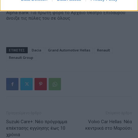
Alpha Bank: Για πρώτη φορά το Αρχαίο Θέατρο Επιδαύρου
άνοιξε τις πύλες του σε όλους
ΕΤΙΚΕΤΕΣ
Dacia
Grand Automotive Hellas
Renault
Renault Group
Προηγούμενο άρθρο
Επόμενο άρθρο
Suzuki Care+: Νέο πρόγραμμα
Volvo Car Hellas: Νέα
επέκτασης εγγύησης έως 10
κεντρικά στο Μαρούσι
χρόνια