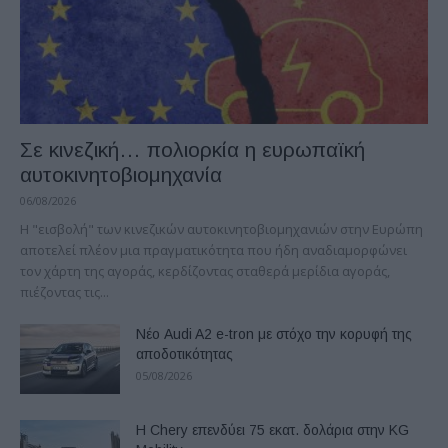
Σε κινεζική… πολιορκία η ευρωπαϊκή
αυτοκινητοβιομηχανία
06/08/2026
Η "εισβολή" των κινεζικών αυτοκινητοβιομηχανιών στην Ευρώπη
αποτελεί πλέον μια πραγματικότητα που ήδη αναδιαμορφώνει
τον χάρτη της αγοράς, κερδίζοντας σταθερά μερίδια αγοράς,
πιέζοντας τις...
Νέο Audi A2 e-tron με στόχο την κορυφή της
αποδοτικότητας
05/08/2026
Η Chery επενδύει 75 εκατ. δολάρια στην KG