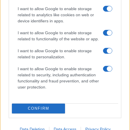
I want to allow Google to enable storage
related to analytics like cookies on web or
device identifiers in apps.
I want to allow Google to enable storage
Η Chery επενδύει 75 εκατ.
δολάρια στην KG Mobility
related to functionality of the website or app.
Ατρόμητος και Novibet
I want to allow Google to enable storage
συνεχίζουν μαζί: Ανανέωση
related to personalization.
της συνεργασίας τους μέχρι
το 2028
I want to allow Google to enable storage
related to security, including authentication
functionality and fraud prevention, and other
user protection.
18η συνεχόμενη χρονιά για τον ΟΤΕ στη διεθνή σειρά
δεικτών FTSE4Good
CONFIRM
Data Deletion
Data Access
Privacy Policy