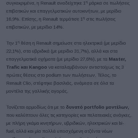
η
συγκεκριμένα, η Renault αναδείχτηκε 1
μάρκα σε πωλήσεις
επιβατικών και επαγγελματικών αυτοκινήτων, με μερίδιο
η
16,9%. Επίσης, η Renault τερμάτισε 1
στις πωλήσεις
επιβατικών, με μερίδιο 14%.
η
Την 1
θέση η Renault σημείωσε στα ηλεκτρικά (με μερίδιο
22,1%), στα υβριδικά (με μερίδιο 31,7%), αλλά και στα
επαγγελματικά οχήματα (με μερίδιο 27,6%), με τα
Master,
Trafic και Kangoo
να καταλαμβάνουν αντιστοίχως τις 3
πρώτες θέσεις στο podium των πωλήσεων. Τέλος, το
Renault Clio, στέφτηκε βασιλιάς, ανάμεσα σε όλα τα
μοντέλα της γαλλικής αγοράς.
Τονίζεται αρμοδίως ότι με το
δυνατό portfolio μοντέλων,
που καλύπτουν όλες τις κατηγορίες και πελατειακές ανάγκες,
με πλήρη γκάμα κινητήρων, υβριδικών, ηλεκτρικών και bi-
fuel, αλλά και μία πολλά υποσχόμενη ατζέντα νέων