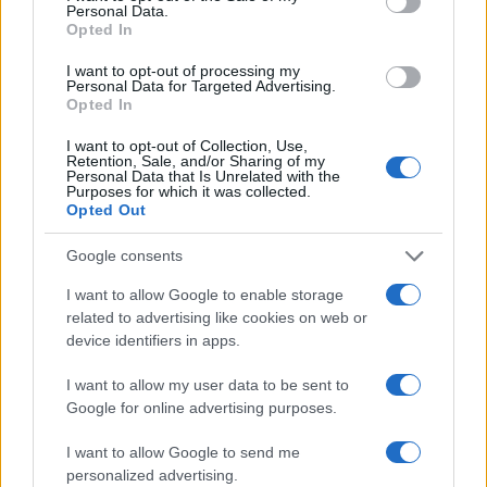
Personal Data.
Ταχύτερα και αυστηρότερα: Το νέο ψηφιακό καθεστώς της
Opted In
ΑΑΔΕ για τα ανασφάλιστα οχήματα
I want to opt-out of processing my
Personal Data for Targeted Advertising.
Opted In
I want to opt-out of Collection, Use,
Retention, Sale, and/or Sharing of my
Personal Data that Is Unrelated with the
Purposes for which it was collected.
Opted Out
Από τον Ρήνο μέχρι τη
Τουρισμός για Όλους:
Μεσόγειο: Η κλιματική
Kατάθεση αιτήσεων
Google consents
κρίση παραλύει την
ανεξάρτητα από το
ευρωπαϊκή οικονομία
τελευταίο ψηφίο του ΑΦΜ
I want to allow Google to enable storage
related to advertising like cookies on web or
device identifiers in apps.
I want to allow my user data to be sent to
Google for online advertising purposes.
Νέο Audi A2 e-tron με στόχο την κορυφή της
αποδοτικότητας
I want to allow Google to send me
personalized advertising.