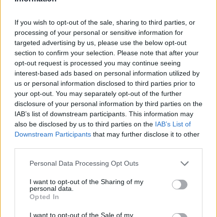
If you wish to opt-out of the sale, sharing to third parties, or
processing of your personal or sensitive information for
targeted advertising by us, please use the below opt-out
Σε κινεζική… πολιορκία η ευρωπαϊκή αυτοκινητοβιομηχανία
section to confirm your selection. Please note that after your
opt-out request is processed you may continue seeing
interest-based ads based on personal information utilized by
us or personal information disclosed to third parties prior to
your opt-out. You may separately opt-out of the further
disclosure of your personal information by third parties on the
IAB’s list of downstream participants. This information may
also be disclosed by us to third parties on the
IAB’s List of
Downstream Participants
that may further disclose it to other
ΠΑΟΚ: Με τον Μάρκους
Εθνική Κορασίδων: Κόντρα
third parties.
Φόστερ ολοκληρώθηκαν οι
στη Νορβηγία για την
αφίξεις - Οι δηλώσεις του
πρόκριση στον τελικό (live
Please note that this website/app uses one or more Google
Personal Data Processing Opt Outs
(vid & pics)
stream)
services and may gather and store information including but
not limited to your visit or usage behaviour. You may click to
I want to opt-out of the Sharing of my
personal data.
grant or deny consent to Google and its third-party tags to
Opted In
use your data for below specified purposes in below Google
consent section.
I want to opt-out of the Sale of my