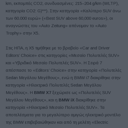
km, εκπομπές CO2, συνδυασμένες: 215–204 g/km (WLTP),
κατηγορία CO2: G)**). Στην κατηγορία «Καλύτερο SUV άνω
των 60.000 ευρώ» («Best SUV above 60,000 euros»), οι
αναγνώστες του «Auto Zeitung» απένειμαν το «Auto
Trophy» στην X5.
Στις ΗΠΑ, η X5 τιμήθηκε με το βραβείο «Car and Driver
Editors’ Choice» στις κατηγορίες «Μεσαίο Πολυτελές SUV»
και «Υβριδικό Μεσαίο Πολυτελές SUV». Η Σειρά 7
απέσπασε το «Editors’ Choice» στην κατηγορία «Πολυτελές
Sedan Μεγάλου Μεγέθους», ενώ η BMW i7 διακρίθηκε στην
κατηγορία «Ηλεκτρικό Πολυτελές Sedan Μεγάλου
Μεγέθους». Η
BMW X7
ξεχώρισε ως «Πολυτελές SUV
Μεγάλου Μεγέθους», και η
BMW
iX
διακρίθηκε στην
κατηγορία «Ηλεκτρικό Μεσαίο Πολυτελές SUV». Τα
αποτελέσματα για το μεγαλύτερο αμιγώς ηλεκτρικό μοντέλο
της BMW επιβεβαιώθηκαν και από τη μελέτη «Electric