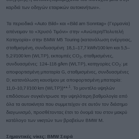
καρδιά των οδηγών εταιρικών αυτοκινήτων».
Τα περιοδικά «Auto Bild» και «Bild am Sonntag» (Γερμανία)
απένειμαν το «Χρυσό Τιμόνι» στην «Ανώτερη/Πολυτελή
Κατηγορία» στην BMW M5 Touring (κατανάλωση ενέργειας,
σταθμισμένη, συνδυασμένη: 18,1–17,7 kWh/100 km και 5,5–
5,2 l/100 km (WLTP), εκπομπές CO
, σταθμισμένες,
2
συνδυασμένες: 124–118 g/km (WLTP), κατηγορίες CO
: με
2
αποφορτισμένη μπαταρία G, σταθμισμένες, συνδυασμένες
D; κατανάλωση καυσίμου με αποφορτισμένη μπαταρία:
,1
11,0–10,7 l/100 km (WLTP))**
. Το μοντέλο υψηλών
επιδόσεων συγκέντρωσε την υψηλότερη βαθμολογία από
όλα τα αυτοκίνητα που συμμετείχαν σε αυτόν τον διάσημο
διαγωνισμό, προσθέτοντας έτσι το όνομά του στον μακρύ
κατάλογο των νικητών των βραβείων BMW M.
Σημαντικές νίκες:
BMW
Σειρά