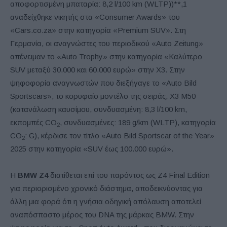
αποφορτισμένη μπαταρία: 8,2 l/100 km (WLTP))**,1
αναδείχθηκε νικητής στα «Consumer Awards» του
«Cars.co.za» στην κατηγορία «Premium SUV». Στη
Γερμανία, οι αναγνώστες του περιοδικού «Auto Zeitung»
απένειμαν το «Auto Trophy» στην κατηγορία «Καλύτερο
SUV μεταξύ 30.000 και 60.000 ευρώ» στην X3. Στην
ψηφοφορία αναγνωστών που διεξήγαγε το «Auto Bild
Sportscars», το κορυφαίο μοντέλο της σειράς, X3 M50
(κατανάλωση καυσίμου, συνδυασμένη: 8,3 l/100 km,
εκπομπές CO
, συνδυασμένες: 189 g/km (WLTP), κατηγορία
2
CO
: G), κέρδισε τον τίτλο «Auto Bild Sportscar of the Year»
2
2025 στην κατηγορία «SUV έως 100.000 ευρώ».
Η
BMW
Z4
διατίθεται επί του παρόντος ως Z4 Final Edition
για περιορισμένο χρονικό διάστημα, αποδεικνύοντας για
άλλη μια φορά ότι η γνήσια οδηγική απόλαυση αποτελεί
αναπόσπαστο μέρος του DNA της μάρκας BMW. Στην