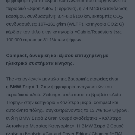
ψηφοφορία για το «Sport Auto Award» που διοργανώνει το
περιοδικό «Sport Auto» (Γερμανία), η Z4 M40i (κατανάλωση
καυσίμου, συνδυασμένη: 8,4–8,0 l/100 km, εκπομπές CO
,
2
συνδυασμένες: 197–181 g/km (WLTP), κατηγορία CO2: G)
κέρδισε τον τίτλο στην κατηγορία «Cabrio/Roadsters έως
100.000 ευρώ» με 31,1% των ψήφων.
Compact, δυναμική και εξίσου επιτυχημένη με
ηλεκτρικά συστήματα κίνησης.
The «entry-level» μοντέλο της βαυαρικής εταιρείας είναι
η
BMW
Σειρά 1
. Στην ψηφοφορία αναγνωστών του
περιοδικού «Auto Zeitung», απέσπασε το βραβείο «Auto
Trophy» στην κατηγορία «Καλύτερα μικρά, compact και
αυτοκίνητα πόλης» συγκεντρώνοντας το 15,7% των ψήφων,
ενώ η BMW Σειρά 2 Gran Coupé αναδείχτηκε «Καλύτερο
Αυτοκίνητο Μεσαίας Κατηγορίας». Η BMW Σειρά 2 Coupé
έλαβε το βραβείο «Car and Driver Editors’ Choice» (ΗΠΑ)