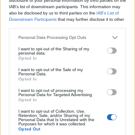
disclosure of your personal information by third parties on the
IAB’s list of downstream participants. This information may
ικανοποίησης παγκοσμίως είναι η «J.D. Power Automotive
also be disclosed by us to third parties on the
IAB’s List of
Performance, Execution and Layout Study» (APEAL). Η
Downstream Participants
that may further disclose it to other
αμερικανική αυτή μελέτη εστιάζει σε συναισθηματικές και
third parties.
υποκειμενικές αξιολογήσεις. Η
BMW X6
κέρδισε στην
Please note that this website/app uses one or more Google
Personal Data Processing Opt Outs
κατηγορία της και απέσπασε την υψηλότερη βαθμολογία
services and may gather and store information including but
από όλα τα οχήματα που συμμετείχαν στην έρευνα.
not limited to your visit or usage behaviour. You may click to
I want to opt-out of the Sharing of my
personal data.
grant or deny consent to Google and its third-party tags to
Opted In
use your data for below specified purposes in below Google
Ισχυρά αποτελέσματα από τα μοντέλα μεσαίας
consent section.
I want to opt-out of the Sale of my
κατηγορίας.
Personal Data.
Opted In
Τα μοντέλα των BMW Σειρά 3 και Σειρά 4, μαζί με τις X3 και
I want to opt-out of processing my
X4 αποτελούν σημαντικούς πυλώνες της παγκόσμιας
Personal Data for Targeted Advertising.
Opted In
επιτυχίας της εταιρείας στην αγορά. Συνδυάζουν σπορ
δυναμική οδήγησης, σχολαστικό σχεδιασμό και εξαιρετική
I want to opt-out of Collection, Use,
Retention, Sale, and/or Sharing of my
καθημερινή χρηστικότητα σε κύριες κατηγορίες της αγοράς.
Personal Data that Is Unrelated with the
Purposes for which it was collected.
Το περιοδικό «Car and Driver» (ΗΠΑ) απένειμε στις
Opted Out
BMW
Σειρά 3
και
Σειρά 4
Gran
Coup
é
το βραβείο