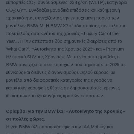
εκπομπές CO
, συνδυασμένες: 234 g/km (WLTP), κατηγορία
2
CO
: G)**. Συνδυάζει μοναδικά επιδόσεις και καθημερινή
2
πρακτικότητα, συνεχίζοντας την επιτυχημένη πορεία των
μοντέλων BMW M. Η BMW X7 κέρδισε επίσης τον τίτλο του
πολυτελούς αυτοκινήτου της χρονιάς «Luxury Car of the
Year». Η iX3 απέσπασε δύο σημαντικές διακρίσεις από το
‘What Car?’, «Αυτοκίνητο της Χρονιάς 2026» και «Premium
Ηλεκτρικό SUV της Χρονιάς». Με τα νέα αυτά βραβεία, η
BMW συνεχίζει το σερί επιτυχιών που σημείωσε το 2025 σε
εθνικούς και διεθνείς διαγωνισμούς υψηλού κύρους, με
μοντέλα από διαφορετικές κατηγορίες της αγοράς να
κατακτούν κορυφαίες θέσεις σε δημοσκοπήσεις, έρευνες
ιδιοκτητών και αξιολογήσεις κριτικών επιτροπών.
Θρίαμβοι για την
BMW
iX3:
«Αυτοκίνητο της Χρονιάς»
σε πολλές χώρες.
Η νέα BMW iX3 παρουσιάστηκε στην IAA Mobility και