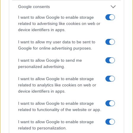
«Editors’ Choice» στην κατηγορία «Compact Πολυτελές
Google consents
Sedan», ενώ η BMW i4 διακρίθηκε αντίστοιχα στην
I want to allow Google to enable storage
κατηγορία «Ηλεκτρικό Compact Πολυτελές Sedan». Η Σειρά
related to advertising like cookies on web or
4 και η
X4
διακρίθηκαν στις αντίστοιχες κατηγορίες τους στην
device identifiers in apps.
«J.D. Power Automotive Performance, Execution and Layout
I want to allow my user data to be sent to
Study» (APEAL).
Google for online advertising purposes.
Η
BMW
X3
απέκτησε πιο μοντέρνο, ξεχωριστό και σπορ
I want to allow Google to send me
personalized advertising.
χαρακτήρα το 2024. Εντυπωσιάζει με μια νέα σχεδιαστική
γλώσσα, μια ολοκληρωμένη γκάμα συστημάτων κίνησης και
I want to allow Google to enable storage
μια premium ατμόσφαιρα με ξεχωριστό στυλ. Σε αυτά
related to analytics like cookies on web or
προστίθεται το BMW Operating System 9, το BMW iDrive με
device identifiers in apps.
QuickSelect και Digital Premium και μια προηγμένη σειρά
I want to allow Google to enable storage
συστημάτων υποβοήθησης οδηγού. Με αυτά τα
related to functionality of the website or app.
χαρακτηριστικά, η X3 σημείωσε υψηλή βαθμολογία στο
πρώτο πλήρες έτος της στην αγορά. Η εμφάνισή της
I want to allow Google to enable storage
related to personalization.
εντυπωσίασε τους αναγνώστες στην ψηφοφορία «autonis»