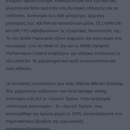
γνώρισε άμεση επιτυχία. Καθιερώνει μια νέα σχεδιαστική
γλώσσα και θέτει πρότυπα στη δυναμική οδήγησης και τις
επιδόσεις. Αυτονομία έως 805 χιλιόμετρα, φόρτιση
μπαταρίας έως 400 kW και κατανάλωση μόλις 15,1 kWh/100
km (WLTP) επιβεβαιώνουν τις εξαιρετικές δυνατότητές της.
Το νέο BMW Panoramic iDrive εκφράζει την καινοτομία στο
εσωτερικό, ενώ το Heart of Joy και το BMW Dynamic
Performance Control ανεβάζουν την οδηγική απόλαυση σε
νέο επίπεδο. Τα χαρακτηριστικά αυτά εντυπωσίασαν και
τους ειδικούς.
Οι συντάκτες αυτοκινήτου των Auto Bild και Bild am Sonntag,
δύο γερμανικών εκδόσεων του Axel Springer Verlag,
απένειμαν στη iX3 το «Χρυσό Τιμόνι» στην κατηγορία
«Καλύτερη Καινοτομία». Το «Χρυσό Τιμόνι», που
απονεμήθηκε για πρώτη φορά το 1976, συγκαταλέγεται στα
σημαντικότερα βραβεία της ευρωπαϊκής
αυτοκινητοβιομηχανίας.