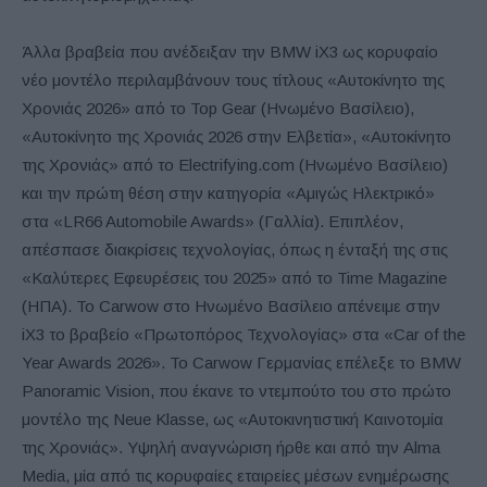
Άλλα βραβεία που ανέδειξαν την BMW iX3 ως κορυφαίο
νέο μοντέλο περιλαμβάνουν τους τίτλους «Αυτοκίνητο της
Χρονιάς 2026» από το Top Gear (Ηνωμένο Βασίλειο),
«Αυτοκίνητο της Χρονιάς 2026 στην Ελβετία», «Αυτοκίνητο
της Χρονιάς» από το Electrifying.com (Ηνωμένο Βασίλειο)
και την πρώτη θέση στην κατηγορία «Αμιγώς Ηλεκτρικό»
στα «LR66 Automobile Awards» (Γαλλία). Επιπλέον,
απέσπασε διακρίσεις τεχνολογίας, όπως η ένταξή της στις
«Καλύτερες Εφευρέσεις του 2025» από το Time Magazine
(ΗΠΑ). Το Carwow στο Ηνωμένο Βασίλειο απένειμε στην
iX3 το βραβείο «Πρωτοπόρος Τεχνολογίας» στα «Car of the
Year Awards 2026». Το Carwow Γερμανίας επέλεξε το BMW
Panoramic Vision, που έκανε το ντεμπούτο του στο πρώτο
μοντέλο της Neue Klasse, ως «Αυτοκινητιστική Καινοτομία
της Χρονιάς». Υψηλή αναγνώριση ήρθε και από την Alma
Media, μία από τις κορυφαίες εταιρείες μέσων ενημέρωσης