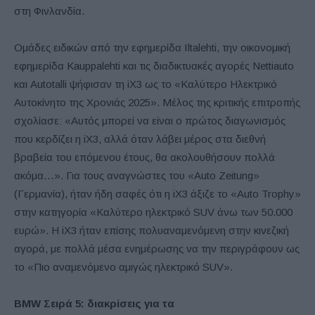
στη Φινλανδία.
Ομάδες ειδικών από την εφημερίδα Iltalehti, την οικονομική
εφημερίδα Kauppalehti και τις διαδικτυακές αγορές Nettiauto
και Autotalli ψήφισαν τη iX3 ως το «Καλύτερο Ηλεκτρικό
Αυτοκίνητο της Χρονιάς 2025». Μέλος της κριτικής επιτροπής
σχολίασε: «Αυτός μπορεί να είναι ο πρώτος διαγωνισμός
που κερδίζει η iX3, αλλά όταν λάβει μέρος στα διεθνή
βραβεία του επόμενου έτους, θα ακολουθήσουν πολλά
ακόμα…». Για τους αναγνώστες του «Auto Zeitung»
(Γερμανία), ήταν ήδη σαφές ότι η iX3 άξιζε το «Auto Trophy»
στην κατηγορία «Καλύτερο ηλεκτρικό SUV άνω των 50.000
ευρώ». Η iX3 ήταν επίσης πολυαναμενόμενη στην κινεζική
αγορά, με πολλά μέσα ενημέρωσης να την περιγράφουν ως
το «Πιο αναμενόμενο αμιγώς ηλεκτρικό SUV».
BMW
Σειρά 5: διακρίσεις για τα