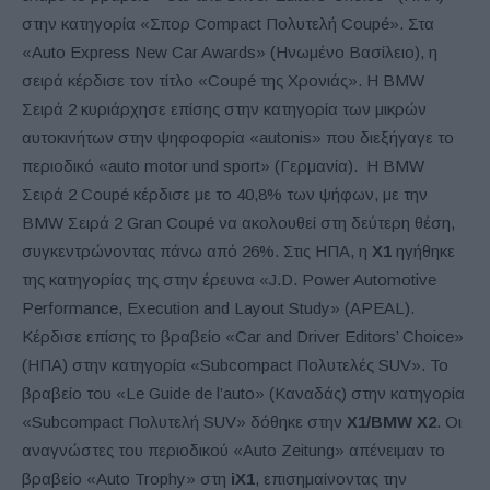
στην κατηγορία «Σπορ Compact Πολυτελή Coupé». Στα
«Auto Express New Car Awards» (Ηνωμένο Βασίλειο), η
σειρά κέρδισε τον τίτλο «Coupé της Χρονιάς». Η BMW
Σειρά 2 κυριάρχησε επίσης στην κατηγορία των μικρών
αυτοκινήτων στην ψηφοφορία «autonis» που διεξήγαγε το
περιοδικό «auto motor und sport» (Γερμανία). Η BMW
Σειρά 2 Coupé κέρδισε με το 40,8% των ψήφων, με την
BMW Σειρά 2 Gran Coupé να ακολουθεί στη δεύτερη θέση,
συγκεντρώνοντας πάνω από 26%. Στις ΗΠΑ, η
X1
ηγήθηκε
της κατηγορίας της στην έρευνα «J.D. Power Automotive
Performance, Execution and Layout Study» (APEAL).
Κέρδισε επίσης το βραβείο «Car and Driver Editors’ Choice»
(ΗΠΑ) στην κατηγορία «Subcompact Πολυτελές SUV». Το
βραβείο του «Le Guide de l’auto» (Καναδάς) στην κατηγορία
«Subcompact Πολυτελή SUV» δόθηκε στην
X1/BMW X2
. Οι
αναγνώστες του περιοδικού «Auto Zeitung» απένειμαν το
βραβείο «Auto Trophy» στη
iX1
, επισημαίνοντας την