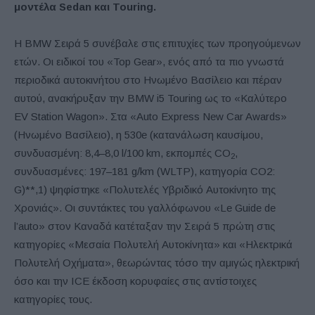
μοντέλα
Sedan
και
Touring.
Η BMW Σειρά 5 συνέβαλε στις επιτυχίες των προηγούμενων
ετών. Οι ειδικοί του «Top Gear», ενός από τα πιο γνωστά
περιοδικά αυτοκινήτου στο Ηνωμένο Βασίλειο και πέραν
αυτού, ανακήρυξαν την BMW i5 Touring ως το «Καλύτερο
EV Station Wagon». Στα «Auto Express New Car Awards»
(Ηνωμένο Βασίλειο), η 530e (κατανάλωση καυσίμου,
συνδυασμένη: 8,4–8,0 l/100 km, εκπομπές CO
,
2
συνδυασμένες: 197–181 g/km (WLTP), κατηγορία CO2:
G)**,1) ψηφίστηκε «Πολυτελές Υβριδικό Αυτοκίνητο της
Χρονιάς». Οι συντάκτες του γαλλόφωνου «Le Guide de
l’auto» στον Καναδά κατέταξαν την Σειρά 5 πρώτη στις
κατηγορίες «Μεσαία Πολυτελή Αυτοκίνητα» και «Ηλεκτρικά
Πολυτελή Οχήματα», θεωρώντας τόσο την αμιγώς ηλεκτρική
όσο και την ICE έκδοση κορυφαίες στις αντίστοιχες
κατηγορίες τους.