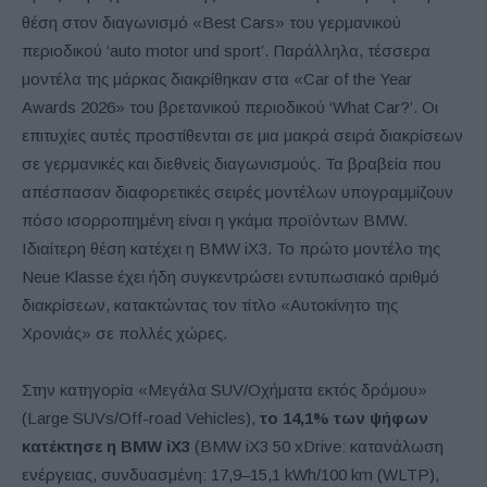
θέση στον διαγωνισμό «Best Cars» του γερμανικού
περιοδικού ‘auto motor und sport’. Παράλληλα, τέσσερα
μοντέλα της μάρκας διακρίθηκαν στα «Car of the Year
Awards 2026» του βρετανικού περιοδικού ‘What Car?’. Οι
επιτυχίες αυτές προστίθενται σε μια μακρά σειρά διακρίσεων
σε γερμανικές και διεθνείς διαγωνισμούς. Τα βραβεία που
απέσπασαν διαφορετικές σειρές μοντέλων υπογραμμίζουν
πόσο ισορροπημένη είναι η γκάμα προϊόντων BMW.
Ιδιαίτερη θέση κατέχει η BMW iX3. Το πρώτο μοντέλο της
Neue Klasse έχει ήδη συγκεντρώσει εντυπωσιακό αριθμό
διακρίσεων, κατακτώντας τον τίτλο «Αυτοκίνητο της
Χρονιάς» σε πολλές χώρες.
Στην κατηγορία «Μεγάλα SUV/Οχήματα εκτός δρόμου»
(Large SUVs/Off-road Vehicles),
το 14,1% των ψήφων
κατέκτησε η BMW iX3
(BMW iX3 50 xDrive: κατανάλωση
ενέργειας, συνδυασμένη: 17,9–15,1 kWh/100 km (WLTP),