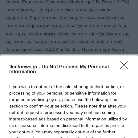
Vehicle Experience Ownership Study» της J.D. Power (ΗΠΑ),
που αξιολογεί την εμπειρία ιδιοκτησίας ηλεκτρικών
οχημάτων. Συμπέρασμα: Κανένα μοντέλο – ανεξαρτήτως
τύπου συστήματος κίνησης – δεν έχει πιο ικανοποιημένους
ιδιοκτήτες. Αυτό επιβεβαιώθηκε και από την αξιολόγηση της
αμερικανικής ένωσης αυτοκινήτου «American Automobile
Association» στο «AAA Car Guide». Η μεγαλύτερη λέσχη
αυτοκινήτου και πάροχος υπηρεσιών κινητικότητας στις
ΗΠΑ, συνδυάζοντας αξιολογήσεις καταναλωτών και
fleetnews.gr -
Do Not Process My Personal
Information
κριτήρια ασφάλειας με τεχνογνωσία ειδικών, ανακήρυξε την
iX xDrive50 «Συνολικό Νικητή» και νικήτρια στην κατηγορία
If you wish to opt-out of the sale, sharing to third parties, or
«Μεσαία SUV». Η iX απέσπασε επιπλέον διακρίσεις στα
processing of your personal or sensitive information for
«Auto Express New Car Awards» (Ηνωμένο Βασίλειο). Οι
targeted advertising by us, please use the below opt-out
ειδικοί του περιοδικού απένειμαν στη BMW iX τους τίτλους
section to confirm your selection. Please note that after your
opt-out request is processed you may continue seeing
«Μεγάλο Premium SUV της Χρονιάς» και «Premium
interest-based ads based on personal information utilized by
Ηλεκτρικό Αυτοκίνητο της Χρονιάς».
us or personal information disclosed to third parties prior to
your opt-out. You may separately opt-out of the further
Μία από τις σημαντικότερες έρευνες ποιότητας και