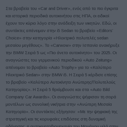
Στα βραβεία του «Car and Driver», ενός από τα πιο έγκριτα
και ιστορικά περιοδικά αυτοκινήτου στις ΗΠΑ, οι ειδικοί
έχουν τον κύριο λόγο στην ανάδειξη των νικητών. Εδώ, οι
συντάκτες απένειμαν στην i5 Sedan το βραβείο «Editors’
Choice» στην κατηγορία «Ηλεκτρικό πολυτελές sedan
μεσαίου μεγέθους». Το «Carwow» στην Ισπανία ανακήρυξε
την BMW Σειρά 5 ως «Πιο άνετο αυτοκίνητο» του 2025. Οι
αναγνώστες του γερμανικού περιοδικού «Auto Zeitung»
απένειμαν το βραβείο «Auto Trophy» για το «Καλύτερο
Ηλεκτρικό Sedan» στην BMW i5. Η Σειρά 5 κέρδισε επίσης
το βραβείο «Καλύτερο Αυτοκίνητο Ανώτερης/Πολυτελούς
Κατηγορίας». Η Σειρά 5 θριάμβευσε και στα «Auto Bild
Company Car Awards». Οι αναγνώστες ψήφισαν τη σειρά
μοντέλων ως συνολική νικήτρια στην «Ανώτερη Μεσαία
Κατηγορία». Οι συντάκτες εξήγησαν: «Με την ψηφιακή της
στρατηγική και τις κορυφαίες επιδόσεις στη δυναμική
οδήγησης, η αυτοκινητοβιομηχανία του Μονάχου μιλά στην