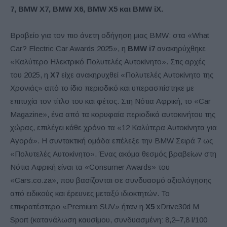
7,
BMW
X7,
BMW
X6,
BMW
X5 και
BMW
iX.
Βραβείο για τον πιο άνετη οδήγηση μιας BMW: στα «What
Car? Electric Car Awards 2025», η
BMW
i7
ανακηρύχθηκε
«Καλύτερο Ηλεκτρικό Πολυτελές Αυτοκίνητο». Στις αρχές
του 2025, η
X7
είχε ανακηρυχθεί «Πολυτελές Αυτοκίνητο της
Χρονιάς» από το ίδιο περιοδικό και υπερασπίστηκε με
επιτυχία τον τίτλο του και φέτος. Στη Νότια Αφρική, το «Car
Magazine», ένα από τα κορυφαία περιοδικά αυτοκινήτου της
χώρας, επιλέγει κάθε χρόνο τα «12 Καλύτερα Αυτοκίνητα για
Αγορά». Η συντακτική ομάδα επέλεξε την BMW Σειρά 7 ως
«Πολυτελές Αυτοκίνητο». Ένας ακόμα θεσμός βραβείων στη
Νότια Αφρική είναι τα «Consumer Awards» του
«Cars.co.za», που βασίζονται σε συνδυασμό αξιολόγησης
από ειδικούς και έρευνες μεταξύ ιδιοκτητών. Το
επικρατέστερο «Premium SUV» ήταν η
X
5
xDrive30d M
Sport (κατανάλωση καυσίμου, συνδυασμένη: 8,2–7,8 l/100