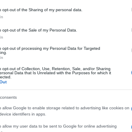
o opt-out of the Sharing of my personal data.
nal Ducato Van Easy Pro είναι η αποδοτικότερη έκδοση του
In
ού επαγγελματικού της ιταλικής μάρκας. Αποτελώντας την
ιουργήθηκε...
o opt-out of the Sale of my Personal Data.
In
to opt-out of processing my Personal Data for Targeted
onal: Στην κορυφή των LCV της
ing.
In
o opt-out of Collection, Use, Retention, Sale, and/or Sharing
ersonal Data that Is Unrelated with the Purposes for which it
 κέρδισε την εμπιστοσύνη των επαγγελματιών, αποτελώντας την
lected.
ρών επαγγελματικών οχημάτων (LCV) στην Ελλάδα το 2022,
Out
δοτική γκάμα...
consents
 η νέα σειρά Fiat Professional Fiorino
o allow Google to enable storage related to advertising like cookies on
evice identifiers in apps.
πεδο δυνατοτήτων και υπηρεσιών η νέα σειρά Fiat
o allow my user data to be sent to Google for online advertising
 το δημοφιλέστερο ελαφρύ επαγγελματικό όχημα (LCV) της