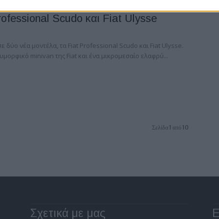
rofessional Scudo και Fiat Ulysse
ε δύο νέα μοντέλα, τα Fiat Professional Scudo και Fiat Ulysse.
υμορφικό minivan της Fiat και ένα μικρομεσαίο ελαφρύ...
Σελίδα 1 από 10
Σχετικά με μας
Ε