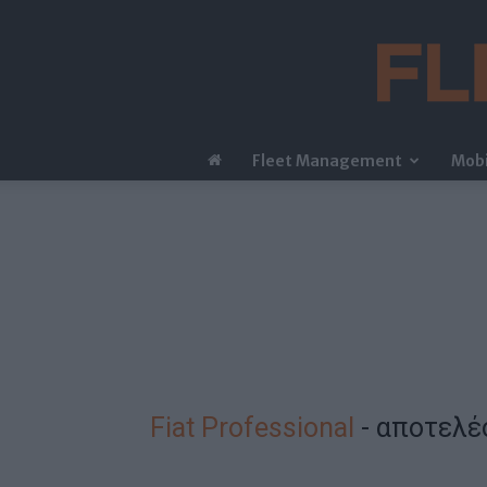
Fleet Management
Mobi
Fiat Professional
-
αποτελέ