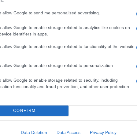
s.
iat Professional Fiorino, ανανεώνεται με...
to allow Google to send me personalized advertising.
o allow Google to enable storage related to analytics like cookies on
onal: παραγωγή 7 εκατ. οχημάτων
evice identifiers in apps.
o allow Google to enable storage related to functionality of the website
τάσιο Ελαφρών Επαγγελματικών Οχημάτων στην Ευρώπη (LCV),
, γιορτάζει την παραγωγή 7 εκατ. οχημάτων. Μετά από τα 40
..
o allow Google to enable storage related to personalization.
o allow Google to enable storage related to security, including
cation functionality and fraud prevention, and other user protection.
onal Ducato: 40 χρόνια καινοτομίας
λματικό όχημα, Fiat Professional Ducato, που
CONFIRM
 1981, γιορτάζει 40 χρόνια καινοτομίας. Το 1981, το Ducato
ν αρχιτεκτονική των ελαφρών...
Data Deletion
Data Access
Privacy Policy