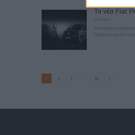
Τα νέα Fiat P
29/10/2021
Η Stellantis ανακοίνωσ
Πρόκειται για ένα πολ
...
1
2
3
10