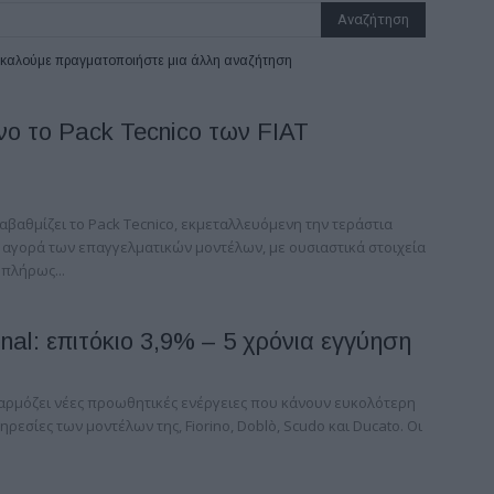
ρακαλούμε πραγματοποιήστε μια άλλη αναζήτηση
ο το Pack Tecnico των FIAT
ναβαθμίζει το Pack Tecnico, εκμεταλλευόμενη την τεράστια
 αγορά των επαγγελματικών μοντέλων, με ουσιαστικά στοιχεία
 πλήρως...
onal: επιτόκιο 3,9% – 5 χρόνια εγγύηση
εφαρμόζει νέες προωθητικές ενέργειες που κάνουν ευκολότερη
ρεσίες των μοντέλων της, Fiorino, Doblò, Scudo και Ducato. Οι