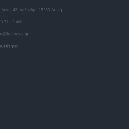
 Ασίας 43, Χαλάνδρι, 15233 Αττική
10 77.12.400
fo@fleetnews.gr
αυτότητα