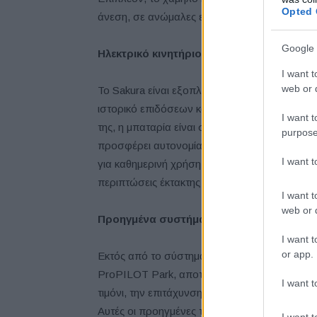
Opted 
άνεση, σε ανώμαλες επιφάνειες του οδοστρώ
Google 
Ηλεκτρικό κινητήριο σύνολο τελευταίας τ
I want t
web or d
Το Sakura είναι εξοπλισμένο με μια υπερσύγχ
ιστορικό επιδόσεων και αξιοπιστίας στο LEA
I want t
της, η μπαταρία είναι συμπαγής, επιτρέποντα
purpose
προσφέρει αυτονομία έως και 180 km (με βάσ
I want 
για καθημερινή χρήση. Η μπαταρία μπορεί επ
περιπτώσεις έκτακτης ανάγκης και να παρέχει η
I want t
web or d
Προηγμένα συστήματα οδήγησης, πρωτοπο
I want t
or app.
Εκτός από το σύστημα υποβοήθησης οδηγού P
ProPILOT Park, αποτελώντας μια πρωτιά για 
I want t
τιμόνι, την επιτάχυνση, το φρενάρισμα, την 
Αυτές οι προηγμένες τεχνολογίες βελτιώνουν 
I want t