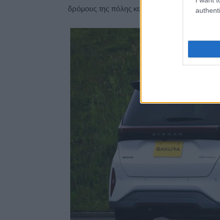
δρόμους της πόλης και τους χώρους στάθμευσ
authenti