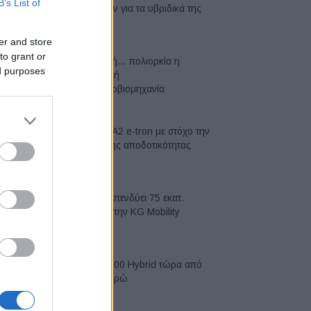
B’s List of
μπαταριών για τα υβριδικά της
07/08/2026
er and store
to grant or
Σε κινεζική… πολιορκία η
ed purposes
ευρωπαϊκή
αυτοκινητοβιομηχανία
06/08/2026
Νέο Audi A2 e-tron με στόχο την
κορυφή της αποδοτικότητας
05/08/2026
Η Chery επενδύει 75 εκατ.
δολάρια στην KG Mobility
04/08/2026
Το FIAT 500 Hybrid τώρα από
18.990 ευρώ
04/08/2026