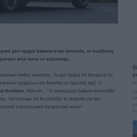
ρικό μίνι όχημα Sakura στην Ιαπωνία, οι πωλήσεις
χίσουν από αυτό το καλοκαίρι.
B
ε
απωνικό άνθος κερασιάς. Το μίνι όχημα θα διευρύνει τις
τρικών οχημάτων και διατεθεί σε προσιτή τιμή. Ο
03
o Hoshino
, δήλωσε : “Το καινούργιο Sakura ακολουθεί
Το
ολ
άς. Πιστεύουμε ότι θα αλλάξει το παιχνίδι για την
με
προσιτά στο ιαπωνικό αγοραστικό κοινό”.
δι