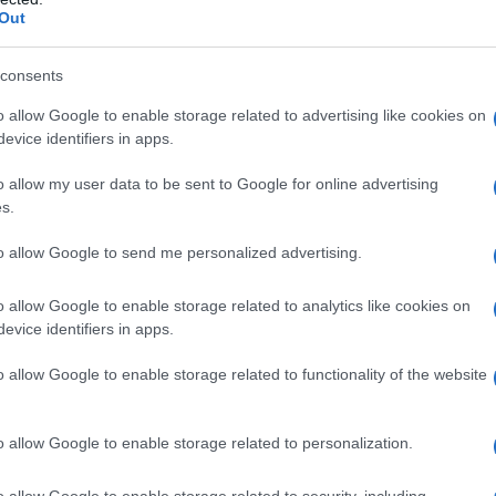
Out
ματος .
consents
εχνολογίας
o allow Google to enable storage related to advertising like cookies on
evice identifiers in apps.
ρονη μπαταρία ιόντων λιθίου που έχει αδιαμφισβήτητο
F. Χάρη στην ειδική μέθοδο χωροθέτησης των κυψελών
o allow my user data to be sent to Google for online advertising
ς στο Sakura να έχει ένα ευρύχωρο εσωτερικό. Επιπλέον,
s.
η τον κύκλο WLTC της Ιαπωνίας), καθιστώντας το ιδανικό
to allow Google to send me personalized advertising.
ίσης να χρησιμοποιηθεί ως φορητή πηγή τροφοδοσίας σε
λεκτρική ενέργεια για μια μέρα σε ένα σπίτι.
o allow Google to enable storage related to analytics like cookies on
evice identifiers in apps.
ριακά για τα μίνι οχήματα
o allow Google to enable storage related to functionality of the website
roPILOT, το Sakura είναι εξοπλισμένο με το σύστημα
μίνι όχημα. Το ProPILOT Park ελέγχει αυτόματα το
o allow Google to enable storage related to personalization.
αλλαγή ταχυτήτων και το χειρόφρενο κατά τη στάθμευση.
την οδηγική ευκολία και την απόλαυση, τόσο στους
o allow Google to enable storage related to security, including