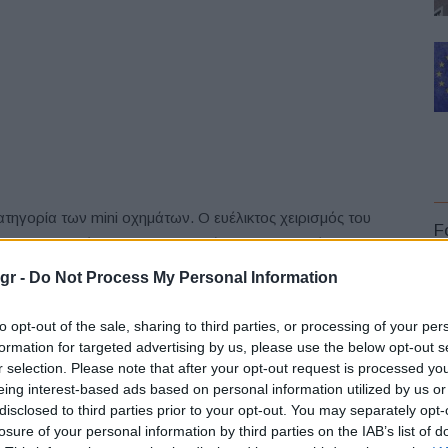
τηγορία των mini οχημάτων. Ο ευέλικτος χειρισμός του
F
ει στον οδηγό του να εκτελεί γρήγορους ελιγμούς με
θέτει ευρύχωρο εσωτερικό και μεγάλη αυτονομία,
gr -
Do Not Process My Personal Information
νήσεις, στην εργασία και τα ψώνια. Διαθέτει επίσης το
α που έχει σχεδιαστεί για να διευκολύνει το
to opt-out of the sale, sharing to third parties, or processing of your per
formation for targeted advertising by us, please use the below opt-out s
άριστη.
r selection. Please note that after your opt-out request is processed y
L
eing interest-based ads based on personal information utilized by us or
san.
disclosed to third parties prior to your opt-out. You may separately opt-
losure of your personal information by third parties on the IAB’s list of