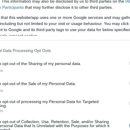
. This information may also be disclosed by us to third parties on the
IA
Participants
that may further disclose it to other third parties.
ησυχία που χαρακτηρίζει τα EVs. Εξοπλισμένο με
 that this website/app uses one or more Google services and may gath
including but not limited to your visit or usage behaviour. You may click 
που παράγει 47 kW και 195 Nm ροπής, η γρήγορη και
 to Google and its third-party tags to use your data for below specifi
ήγηση στους αυτοκινητόδρομους αβίαστη. Εν τω μεταξύ,
ogle consent section.
 της ανάπτυξης του LEAF για περισσότερο από μια
ψηλότερο επίπεδο απομόνωσης θορύβου στην καμπίνα,
l Data Processing Opt Outs
o opt-out of the Sharing of my personal data.
αι Sport, παρέχουν βέλτιστες επιδόσεις για διαφορετικές
In
ep, ο οδηγός μπορεί να επιβραδύνει ομαλά και σταθερά
o opt-out of the Sale of my Personal Data.
ση που φορτίζει παράλληλα την μπαταρία μέσω της
In
ra μπορεί να ρυθμιστεί χρησιμοποιώντας μόνο το πεντάλ
λαυστική στους δρόμους της πόλης, όπου απαιτείται
to opt-out of processing my Personal Data for Targeted
ing.
ση, αλλά και σε χιονισμένους δρόμους που απαιτούν
In
o opt-out of Collection, Use, Retention, Sale, and/or Sharing
ersonal Data that Is Unrelated with the Purposes for which it
ra ενισχύει τη σταθερότητα και προσφέρει υψηλή οδηγική
lected.