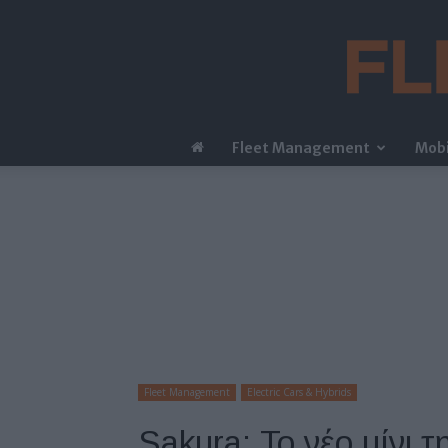
Fleet Management
Mobi
Fleet Management
Electric Cars & Hybrids
Sakura: Το νέο μίνι 