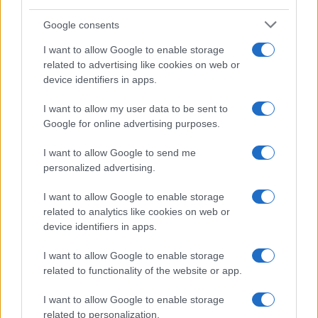
Google consents
Η Chery επενδύει 75 εκατ. δολάρια στην KG Mobility
I want to allow Google to enable storage
related to advertising like cookies on web or
device identifiers in apps.
I want to allow my user data to be sent to
Google for online advertising purposes.
Το FIAT 500 Hybrid τώρα
από 18.990 ευρώ
I want to allow Google to send me
personalized advertising.
Ατρόμητος και Novibet
συνεχίζουν μαζί: Ανανέωση
I want to allow Google to enable storage
της συνεργασίας τους μέχρι
related to analytics like cookies on web or
το 2028
device identifiers in apps.
I want to allow Google to enable storage
related to functionality of the website or app.
I want to allow Google to enable storage
18η συνεχόμενη χρονιά για τον ΟΤΕ στη διεθνή σειρά
related to personalization.