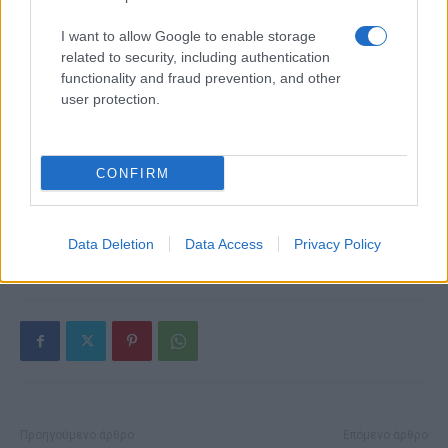
δεικτών FTSE4Good
I want to allow Google to enable storage
related to security, including authentication
functionality and fraud prevention, and other
user protection.
Alpha Bank: Για πρώτη φορά το Αρχαίο Θέατρο Επιδαύρου
άνοιξε τις πύλες του σε όλους
CONFIRM
Data Deletion
Data Access
Privacy Policy
ΕΤΙΚΕΤΕΣ
Hyundai Motor
Προηγούμενο άρθρο
Επόμενο άρθρο