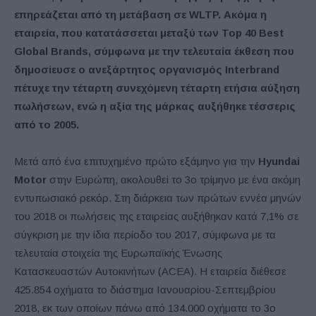
επηρεάζεται από τη μετάβαση σε WLTP. Ακόμα η
εταιρεία, που κατατάσσεται μεταξύ των Top 40 Best
Global Brands, σύμφωνα με την τελευταία έκθεση που
δημοσίευσε ο ανεξάρτητος οργανισμός Interbrand
πέτυχε την τέταρτη συνεχόμενη τέταρτη ετήσια αύξηση
πωλήσεων, ενώ η αξία της μάρκας αυξήθηκε τέσσερις
από το 2005.
Μετά από ένα επιτυχημένο πρώτο εξάμηνο για την
Hyundai
Motor
στην Ευρώπη, ακολουθεί το 3ο τρίμηνο με ένα ακόμη
εντυπωσιακό ρεκόρ. Στη διάρκεια των πρώτων εννέα μηνών
του 2018 οι πωλήσεις της εταιρείας αυξήθηκαν κατά 7,1% σε
σύγκριση με την ίδια περίοδο του 2017, σύμφωνα με τα
τελευταία στοιχεία της Ευρωπαϊκής Ένωσης
Κατασκευαστών Αυτοκινήτων (ACEA). Η εταιρεία διέθεσε
425.854 οχήματα το διάστημα Ιανουαρίου-Σεπτεμβρίου
2018, εκ των οποίων πάνω από 134.000 οχήματα το 3ο