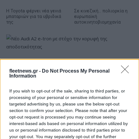
Η Toyota φέρνει νέα γενιά
Σε κινεζική… πολιορκία η
μπαταριών για τα υβριδικά
ευρωπαϊκή
της
αυτοκινητοβιομηχανία
Νέο Audi A2 e-tron με στόχο την κορυφή της
αποδοτικότητας
fleetnews.gr -
Do Not Process My Personal
Information
If you wish to opt-out of the sale, sharing to third parties, or
processing of your personal or sensitive information for
targeted advertising by us, please use the below opt-out
section to confirm your selection. Please note that after your
Γιαννακόπουλος: «Όταν σου
opt-out request is processed you may continue seeing
ρίχνουν μια πέτρα, τους
Ευρωπαϊκό Κορασίδων:
interest-based ads based on personal information utilized by
καταστρέφεις» (vid)
Άνετη νίκη της Ελλάδας
us or personal information disclosed to third parties prior to
στην πρεμιέρα, 78-36 την
your opt-out. You may separately opt-out of the further
Ιρλανδία