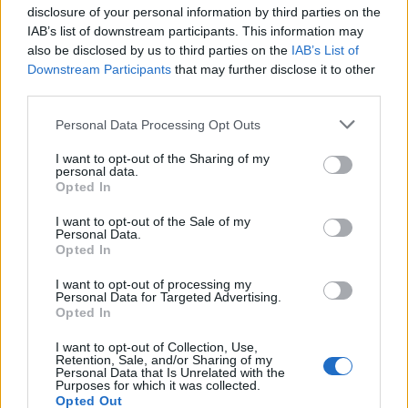
disclosure of your personal information by third parties on the
IAB’s list of downstream participants. This information may
also be disclosed by us to third parties on the
IAB’s List of
Downstream Participants
that may further disclose it to other
third parties.
ΕΛΣΤΑΤ: Στο 3,4% υποχώρησε ο πληθωρισμός τον Ιούλιο
Please note that this website/app uses one or more Google
Personal Data Processing Opt Outs
services and may gather and store information including but
not limited to your visit or usage behaviour. You may click to
I want to opt-out of the Sharing of my
personal data.
grant or deny consent to Google and its third-party tags to
Opted In
use your data for below specified purposes in below Google
consent section.
I want to opt-out of the Sale of my
Personal Data.
Opted In
Metlen: Ρεκόρ EBITDA στο
I want to opt-out of processing my
α' εξάμηνο, στα 550 εκατ.
Personal Data for Targeted Advertising.
Χρηματοδότηση 8 εκατ.
ευρώ – Καθαρά κέρδη 313
Opted In
ευρώ σε 843 μέσα
εκατ. ευρώ
ενημέρωσης- Ξεκίνησε το
I want to opt-out of Collection, Use,
πενταετές πρόγραμμα
Retention, Sale, and/or Sharing of my
ενίσχυσης του Τύπου
Personal Data that Is Unrelated with the
Purposes for which it was collected.
Opted Out