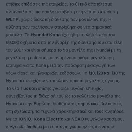
ετήσιες επιδόσεις της εταιρείας. Το θετικό αποτέλεσμα
αντανακλά σε μια ομαλή μετάβαση στη νέα πιστοποίηση
WLTP
, χωρίς διακοπή διάθεσης των μοντέλων της. Η
αύξηση των πωλήσεων στηρίχθηκε σε νέα σημαντικά
μοντέλα. Το
Hyundai Kona
έχει ήδη πουλήσει περίπου
60.000 οχήματα από την έναρξη της διάθεσής του στα τέλη
του 2017 και είναι σήμερα το 5ο μοντέλο της Hyundai με τη
μεγαλύτερη επίδοση και αναμένεται ακόμη μεγαλύτερη
επιτυχία για το Kona μετά την πρόσφατη εισαγωγή των
νέων diesel και ηλεκτρικών εκδόσεων. Τα
i10, i20 και i30
της
Hyundai συνεχίζουν να πωλούν αρκετά μεγάλους όγκους.
Το νέο
Tucson
επίσης γνωρίζει μεγάλη επιτυχία,
συνεχίζοντας τη διάκρισή του ως το καλύτερο μοντέλο της
Hyundai στην Ευρώπη, διαθέτοντας σημαντικές βελτιώσεις
στη σχεδίαση, τα τεχνικά χαρακτηριστικά και τους κινητήρες.
Με τα
IONIQ, Kona Electric
και
NEXO
κυψελών καυσίμου,
η Hyundai διαθέτει μια ευρύτερη γκάμα ηλεκτροκίνητων