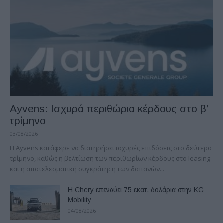
Ayvens: Iσχυρά περιθώρια κέρδους στο β’
τρίμηνο
03/08/2026
Η Ayvens κατάφερε να διατηρήσει ισχυρές επιδόσεις στο δεύτερο
τρίμηνο, καθώς η βελτίωση των περιθωρίων κέρδους στο leasing
και η αποτελεσματική συγκράτηση των δαπανών...
Η Chery επενδύει 75 εκατ. δολάρια στην KG
Mobility
04/08/2026