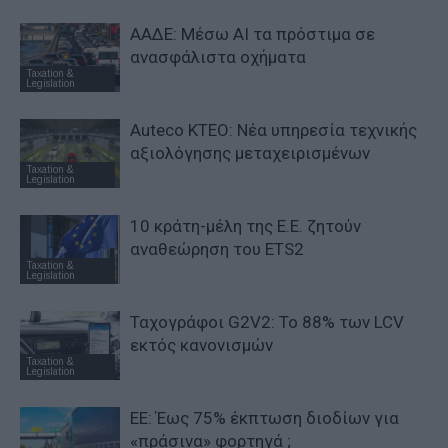
ΑΑΔΕ: Μέσω ΑΙ τα πρόστιμα σε
ανασφάλιστα οχήματα
Taxation &
Legislation
Auteco KTEO: Νέα υπηρεσία τεχνικής
αξιολόγησης μεταχειρισμένων
Taxation &
Legislation
10 κράτη-μέλη της Ε.Ε. ζητούν
αναθεώρηση του ETS2
Taxation &
Legislation
Ταχογράφοι G2V2: Το 88% των LCV
εκτός κανονισμών
Taxation &
Legislation
ΕΕ: Έως 75% έκπτωση διοδίων για
«πράσινα» φορτηγά ;