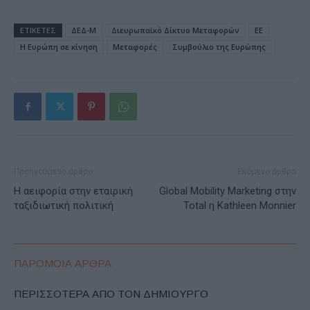
ΕΤΙΚΕΤΕΣ
ΔΕΔ-Μ
Διευρωπαϊκό Δίκτυο Μεταφορών
ΕΕ
Η Ευρώπη σε κίνηση
Μεταφορές
Συμβούλιο της Ευρώπης
Προηγούμενο άρθρο
Επόμενο άρθρο
Η αειφορία στην εταιρική
Global Mobility Marketing στην
ταξιδιωτική πολιτική
Total η Kathleen Monnier
ΠΑΡΟΜΟΙΑ ΑΡΘΡΑ
ΠΕΡΙΣΣΟΤΕΡΑ ΑΠΟ ΤΟΝ ΔΗΜΙΟΥΡΓΟ