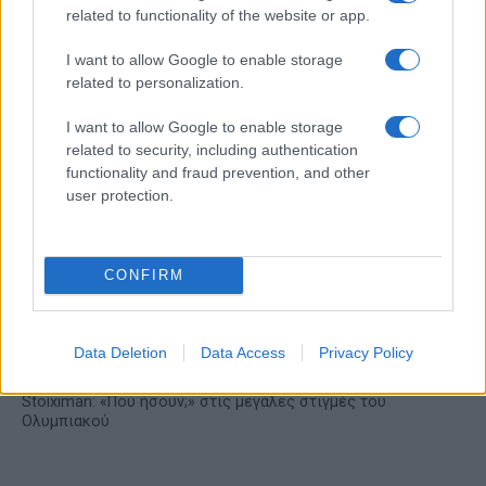
της αναδιάρθρωσης
related to functionality of the website or app.
Alpha Bank: Για πρώτη φορά
I want to allow Google to enable storage
το Αρχαίο Θέατρο
related to personalization.
Επιδαύρου άνοιξε τις πύλες
του σε όλους
I want to allow Google to enable storage
related to security, including authentication
functionality and fraud prevention, and other
user protection.
ESG Report 2025: Πώς η ΑΒ Βασιλόπουλος μετατρέπει τη
βιωσιμότητα σε καθημερινή πράξη
CONFIRM
Data Deletion
Data Access
Privacy Policy
Stoiximan: «Πού ήσουν;» στις μεγάλες στιγμές του
Ολυμπιακού