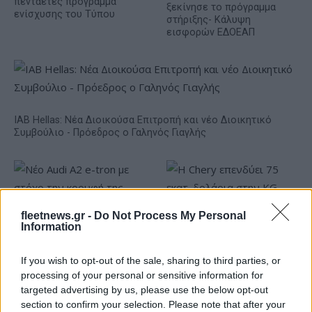
πενταετές πρόγραμμα
ξεκίνησε το πρόγραμμα
ενίσχυσης του Τύπου
στήριξης- Κάλυψη
εισφορών ΕΔΟΕΑΠ
IAB Hellas: Νέα Διοικούσα Επιτροπή και νέο Διοικητικό
Συμβούλιο - Πρόεδρος ο Γαληνός Γιαγλής
fleetnews.gr -
Do Not Process My Personal
Information
Νέο Audi A2 e-tron με
Η Chery επενδύει 75 εκατ.
στόχο την κορυφή της
δολάρια στην KG Mobility
If you wish to opt-out of the sale, sharing to third parties, or
αποδοτικότητας
processing of your personal or sensitive information for
targeted advertising by us, please use the below opt-out
section to confirm your selection. Please note that after your