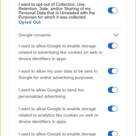
I want to opt-out of Collection, Use,
Retention, Sale, and/or Sharing of my
Personal Data that Is Unrelated with the
Purposes for which it was collected.
ΥΠΕΘΟΟ: Νέες επενδύσεις
Opted Out
1 δισ. ευρώ ως το 2028 για
την Ενέργεια
Google consents
Viohalco: Αυξημένος κατά
14% ο τζίρος στο α'
I want to allow Google to enable storage
εξάμηνο, στα 4,3 δισ. ευρώ
related to advertising like cookies on web or
– Στα 446 εκατ. ευρώ τα
EBITDA
device identifiers in apps.
I want to allow my user data to be sent to
Google for online advertising purposes.
I want to allow Google to send me
Η συμφωνία Arval-Athlon αναδιαμορφώνει την αγορά leasing
personalized advertising.
I want to allow Google to enable storage
related to analytics like cookies on web or
device identifiers in apps.
I want to allow Google to enable storage
VW: Η δύσκολη εξίσωση