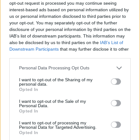
opt-out request is processed you may continue seeing
Το FIAT 500 Hybrid τώρα από 18.990 ευρώ
interest-based ads based on personal information utilized by
us or personal information disclosed to third parties prior to
your opt-out. You may separately opt-out of the further
disclosure of your personal information by third parties on the
IAB’s list of downstream participants. This information may
also be disclosed by us to third parties on the
IAB’s List of
Στους Ντένβερ Νάγκετς ο
Downstream Participants
that may further disclose it to other
Λόνι Γουόκερ
third parties.
Θανάσης Σπανούλης: "Θα
είμαι χαρούμενος με ένα
Please note that this website/app uses one or more Google
Personal Data Processing Opt Outs
μετάλλιο"
services and may gather and store information including but
not limited to your visit or usage behaviour. You may click to
I want to opt-out of the Sharing of my
personal data.
grant or deny consent to Google and its third-party tags to
Opted In
use your data for below specified purposes in below Google
consent section.
I want to opt-out of the Sale of my
Personal Data.
HELLENiQ ENERGY: Κέρδη 393 εκατ. ευρώ στο α' εξάμηνο –
Opted In
Στα 734 εκατ. ευρώ τα EBITDA
I want to opt-out of processing my
Personal Data for Targeted Advertising.
Opted In