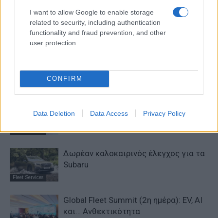
Διευρωπαϊκό Δίκτυο
Intendia
I want to allow Google to enable storage
Μεταφορών
related to security, including authentication
functionality and fraud prevention, and other
user protection.
ΠΑΡΟΜΟΙΑ ΑΡΘΡΑ
ΠΕΡΙΣΣΟΤΕΡΑ ΑΠΟ ΤΟΝ ΔΗΜΙΟΥΡΓΟ
CONFIRM
DigiCar: Leasing με «σωστό»
Data Deletion
Data Access
Privacy Policy
περιβαλλοντικό αποτύπωμα
Fleet Services
Δωρέαν καλοκαιρινός έλεγχος για τα
Subaru
Fleet Services
Global Fleet Summit (2η ημέρα): EV, AI
και… Ανθεκτικότητα