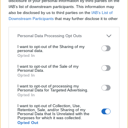
disclosure of your personal information by third parties on the
αποδοτικότητας
IAB’s list of downstream participants. This information may
also be disclosed by us to third parties on the
IAB’s List of
Downstream Participants
that may further disclose it to other
third parties.
Please note that this website/app uses one or more Google
Personal Data Processing Opt Outs
services and may gather and store information including but
Η Chery επενδύει 75 εκατ.
not limited to your visit or usage behaviour. You may click to
I want to opt-out of the Sharing of my
δολάρια στην KG Mobility
personal data.
grant or deny consent to Google and its third-party tags to
Opted In
use your data for below specified purposes in below Google
Ατρόμητος και Novibet
consent section.
συνεχίζουν μαζί: Ανανέωση
I want to opt-out of the Sale of my
Personal Data.
της συνεργασίας τους μέχρι
Opted In
το 2028
I want to opt-out of processing my
Personal Data for Targeted Advertising.
Opted In
I want to opt-out of Collection, Use,
Retention, Sale, and/or Sharing of my
18η συνεχόμενη χρονιά για τον ΟΤΕ στη διεθνή σειρά
Personal Data that Is Unrelated with the
δεικτών FTSE4Good
Purposes for which it was collected.
Opted Out