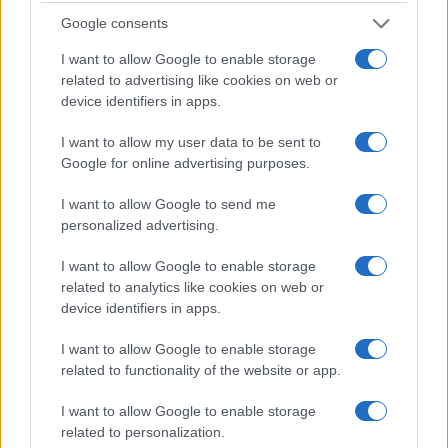
Google consents
I want to allow Google to enable storage
related to advertising like cookies on web or
Alpha Bank: Για πρώτη φορά το Αρχαίο Θέατρο Επιδαύρου
device identifiers in apps.
άνοιξε τις πύλες του σε όλους
I want to allow my user data to be sent to
Google for online advertising purposes.
I want to allow Google to send me
ΕΤΙΚΕΤΕΣ
MaaS
Shared Mobility
Total
Ευρώπη
personalized advertising.
Νέες μορφές ενέργειας
Χρηματοδοτικά μοντέλα
I want to allow Google to enable storage
related to analytics like cookies on web or
device identifiers in apps.
I want to allow Google to enable storage
related to functionality of the website or app.
I want to allow Google to enable storage
Προηγούμενο άρθρο
Επόμενο άρθρο
related to personalization.
Πρόταση οδηγίας για το
Η Geotab εξαγόρασε την