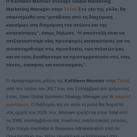
Η Kathleen Monnier ανέλαβε Global Marketing
Marketing Manager στην
Total
. Στο νέο της ρόλο, θα
επικεντρωθεί στη “μετάβαση από τη διαχείριση
καυσίμων στη διαχείριση του στόλου και της
κινητικότητας”, όπως δήλωσε. “Η αποστολή είναι να
επεξεργαστούμε νέες προσφορές κινητικότητας για να
ανταποκριθούμε στις προσδοκίες των πελατών μας
και να τους βοηθήσουμε να προσαρμοστούν στις νέες
τάσεις, ευκαιρίες και κανονισμούς”.
Ο προηγούμενος ρόλος της
Kathleen Monnier
στην
Total
,
από τον Ιούλιο του 2017 έως τον Σεπτέμβριο του τρέχοντος
έτους, ήταν Global Business Strategy Manager για τις
κάρτες
καυσίμων
. Ο διάδοχός της σε αυτό το ρόλο θα διοριστεί
στις αρχές του 2020. Η κ. Monnier εργάζεται στην Total από
το 2008, αναλαμβάνοντας ποικίλους εκτελεστικούς ρόλους.
Έχει πτυχίο Bachelor in Business Administration από το
Πανεπιστήμιο του Τέξας (Austin) και μεταπτυχιακό στο