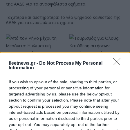
Ταχύτερα και αυστηρότερα: Το νέο ψηφιακό καθεστώς της
ΑΑΔΕ για τα ανασφάλιστα οχήματα
fleetnews.gr -
Do Not Process My Personal
Information
Από τον Ρήνο μέχρι τη
Τουρισμός για Όλους:
Μεσόγειο: Η κλιματική
Kατάθεση αιτήσεων
If you wish to opt-out of the sale, sharing to third parties, or
κρίση παραλύει την
ανεξάρτητα από το
processing of your personal or sensitive information for
ευρωπαϊκή οικονομία
τελευταίο ψηφίο του ΑΦΜ
targeted advertising by us, please use the below opt-out
section to confirm your selection. Please note that after your
opt-out request is processed you may continue seeing
interest-based ads based on personal information utilized by
us or personal information disclosed to third parties prior to
your opt-out. You may separately opt-out of the further
Νέο Audi A2 e-tron με στόχο την κορυφή της