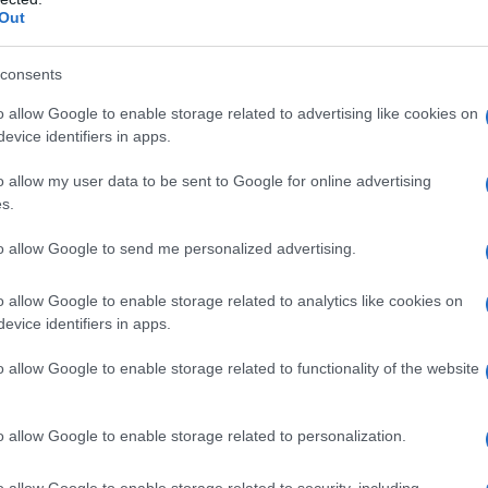
Out
consents
κής
Ευρωπαϊκό Κορασίδων: Άνετη νίκη της
Ελλάδας στην πρεμιέρα, 78-36 την Ιρλανδία
o allow Google to enable storage related to advertising like cookies on
evice identifiers in apps.
o allow my user data to be sent to Google for online advertising
s.
to allow Google to send me personalized advertising.
o allow Google to enable storage related to analytics like cookies on
ύλιας: Τζίρος 98,7
Deloitte Ελλάδος:
evice identifiers in apps.
ρώ και αύξηση
Χρηματοοικονομικός
7% - Τα νέα
σύμβουλος της ΔΕΗ για την
o allow Google to enable storage related to functionality of the website
τα σε low & non
είσοδο στην πολωνική αγορά
ενέργειας
o allow Google to enable storage related to personalization.
o allow Google to enable storage related to security, including