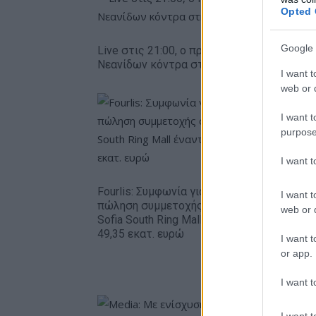
Opted 
Google 
Live στις 21:00, ο προημιτελικός της Εθνι
Νεανίδων κόντρα στη Λιθουανία
I want t
web or d
I want t
purpose
I want 
Fourlis: Συμφωνία για την
I want t
πώληση συμμετοχής στο
Β.Σ. Καρο
web or d
Sofia South Ring Mall έναντι
εκατ. ευ
49,35 εκατ. ευρώ
κερδών 5
I want t
στοιχήμα
or app.
alcohol
I want t
I want t