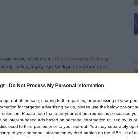
σερις θέσεις φόρτισης της
Blink Charging Hellas
, με
ς χρήσης, καθώς παρέχεται ελεύθερη πρόσβαση προς
F
Praktiker, που επιθυμούν να φορτίσουν το όχημά τους
gr -
Do Not Process My Personal Information
σεις με στόχο την ελαχιστοποίηση του περιβαλλοντικού
to opt-out of the sale, sharing to third parties, or processing of your per
νωρίζοντας τη σημαντικότητα για την ανάπτυξη και
formation for targeted advertising by us, please use the below opt-out s
r selection. Please note that after your opt-out request is processed y
 έχει ήδη ολοκληρώσει την παροχή φορτιστών στο
L
eing interest-based ads based on personal information utilized by us or
νικό διάστημα θα διευρύνει περαιτέρω αυτή την παροχή,
disclosed to third parties prior to your opt-out. You may separately opt-
ο, ώστε φιλικές προς το περιβάλλον πρακτικές, όπως η
losure of your personal information by third parties on the IAB’s list of