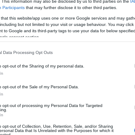
ότητα των πολιτών με μεγαλύτερη άνεση. Ταυτόχρονα, η
. This information may also be disclosed by us to third parties on the
IA
Participants
that may further disclose it to other third parties.
δέσμευση της εταιρίας να αποτελεί πρωτοπόρο στην
 προϊόντα και λύσεις για να μπορεί κάθε καταναλωτής
 that this website/app uses one or more Google services and may gath
ος και την προστασία του περιβάλλοντος.
including but not limited to your visit or usage behaviour. You may click 
 to Google and its third-party tags to use your data for below specifi
ogle consent section.
 της Praktiker Hellas, δήλωσε σχετικά: «Στην Praktiker
ωτοβουλίες, φιλικές προς το περιβάλλον, με οικολογικό
l Data Processing Opt Outs
 για βιώσιμη ανάπτυξη. Αυτή τη μέριμνα ερχόμαστε και
θέτησης φορτιστών ηλεκτρικών οχημάτων στο 100% του
o opt-out of the Sharing of my personal data.
λληνικό δίκτυο ηλεκτρικής φόρτισης, δίνοντας δυνατότητα
In
ους οδηγούς πανελλαδικά. Στόχος μας παραμένει η
o opt-out of the Sale of my Personal Data.
α και υποστηρίζουμε την προσπάθεια αυτή έμπρακτα
In
 καταστήματά μας το προσεχές χρονικό διάστημα».
to opt-out of processing my Personal Data for Targeted
ing.
In
o opt-out of Collection, Use, Retention, Sale, and/or Sharing
ersonal Data that Is Unrelated with the Purposes for which it
lected.