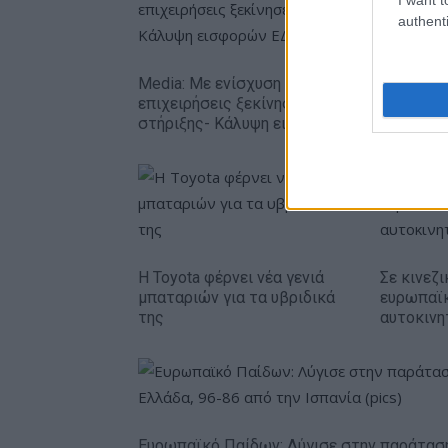
authenti
Media: Με ενίσχυση 8 εκατ. ευρώ σε 451
επιχειρήσεις ξεκίνησε το πρόγραμμα
στήριξης- Κάλυψη εισφορών ΕΔΟΕΑΠ
Η Toyota φέρνει νέα γενιά
Σε κινεζι
μπαταριών για τα υβριδικά
ευρωπαϊ
της
αυτοκινη
Ευρωπαϊκό Παίδων: Λύγισε στην παράτασ