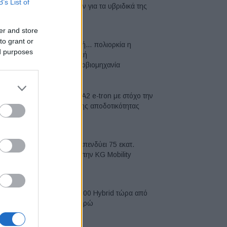
B’s List of
μπαταριών για τα υβριδικά της
07/08/2026
er and store
to grant or
Σε κινεζική… πολιορκία η
ed purposes
ευρωπαϊκή
αυτοκινητοβιομηχανία
06/08/2026
Νέο Audi A2 e-tron με στόχο την
κορυφή της αποδοτικότητας
05/08/2026
Η Chery επενδύει 75 εκατ.
δολάρια στην KG Mobility
04/08/2026
Το FIAT 500 Hybrid τώρα από
18.990 ευρώ
04/08/2026