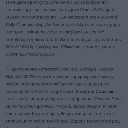
Η Peugeot Sport χρησιμοποιώντας ως εφαλτήριο την
εμπειρία της στους αγώνες αντοχής (V12 και V8 Peugeot
908) και την αντίστοιχη της PSA Motorsport στο FIA World
Rally Championship (4κύλινδροι), εξέλιξε έναν νέο κινητήρα
ο
2.6λίτρων, twin-turbo, V6 με περιεχόμενη γωνία 90
.
Τοποθετημένη πίσω από τη θέση του οδηγού, η μονάδα των
500kW / 680 hp ζυγίζει μόλις 165κιλά και φροντίζει για την
κίνηση των πίσω τροχών.
“Η αρχιτεκτονική κατασκευής του νέου κινητήρα Peugeot
Hybrid4 500KW είναι αποτέλεσμα της εμπεριστατωμένης
μελέτης που πραγματοποιήθηκε για την εφαρμογή των
κανονισμών FIA WEC”, σημειώνει ο
François Coudrain
,
επικεφαλής του προγράμματος κινητήρων της Peugeot Sport
για το πρωτάθλημα WEC. “Αρχικά, είχαμε σκεφθεί τη λύση
του απλού turbo, αυτό όμως θα μας απέτρεπε από το να
επιτύχουμε το στόχο του κέντρου βάρους του κινητήρα μας.