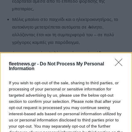
εξαρτάται άμεσα από το επίπεδο φόρτισης της
μπαταρίας,
Μόλις μπαίνει στο παιχνίδι και ο ηλεκτροκινητήρας, το
αυτοκίνητο μετατρέπεται αυτόματα σε 4κίνητο,
αλλάζοντας έτσι και τη συμπεριφορά του – σε πολύ
γρήγορες καμπές για παράδειγμα,
όταν η μπαταρία υψηλής πυκνότητας είναι άδεια, ο
κινητήρας εσωτερικής καύσεως επανέρχεται
fleetnews.gr -
Do Not Process My Personal
αποδίδοντας ισχύ 500kW (680hp) και η κίνηση επιστρέφει
Information
στους πίσω τροχούς. Κατά τη διάρκεια των αγώνων, η
If you wish to opt-out of the sale, sharing to third parties, or
μπαταρία θα φορτιστεί πλήρως πριν από την εκκίνηση
processing of your personal or sensitive information for
μέσω ενός υβριδικού φορτιστή συνδεδεμένου στο
targeted advertising by us, please use the below opt-out
δίκτυο. Μόλις το αυτοκίνητο βγει στην πίστα, η μπαταρία
section to confirm your selection. Please note that after your
λειτουργεί εντελώς ανεξάρτητα και φορτίζεται μόνο από
opt-out request is processed you may continue seeing
interest-based ads based on personal information utilized by
το σύστημα πέδησης με ανάκτηση ενέργειας.
us or personal information disclosed to third parties prior to
your opt-out. You may separately opt-out of the further
Ωστόσο οι κανονισμοί περιλαμβάνουν τις ακόλουθες