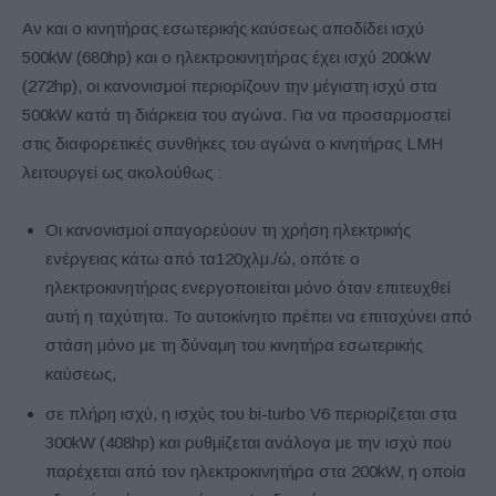
Αν και ο κινητήρας εσωτερικής καύσεως αποδίδει ισχύ
500kW (680hp) και ο ηλεκτροκινητήρας έχει ισχύ 200kW
(272hp), οι κανονισμοί περιορίζουν την μέγιστη ισχύ στα
500kW κατά τη διάρκεια του αγώνα. Για να προσαρμοστεί
στις διαφορετικές συνθήκες του αγώνα ο κινητήρας LMH
λειτουργεί ως ακολούθως :
Οι κανονισμοί απαγορεύουν τη χρήση ηλεκτρικής
ενέργειας κάτω από τα120χλμ./ώ, οπότε ο
ηλεκτροκινητήρας ενεργοποιείται μόνο όταν επιτευχθεί
αυτή η ταχύτητα. Το αυτοκίνητο πρέπει να επιταχύνει από
στάση μόνο με τη δύναμη του κινητήρα εσωτερικής
καύσεως,
σε πλήρη ισχύ, η ισχύς του bi-turbo V6 περιορίζεται στα
300kW (408hp) και ρυθμίζεται ανάλογα με την ισχύ που
παρέχεται από τον ηλεκτροκινητήρα στα 200kW, η οποία