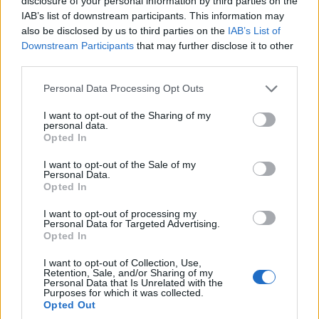
disclosure of your personal information by third parties on the
εξαιρέσεις :
IAB’s list of downstream participants. This information may
also be disclosed by us to third parties on the
IAB’s List of
Downstream Participants
that may further disclose it to other
Η ισχύς του κινητήρα εσωτερικής καύσεως μπορεί να
third parties.
αυξηθεί κατά 3% στα 515kW (700 hp) στο τέλος των
Please note that this website/app uses one or more Google
ευθειών και όταν η μπαταρία είναι άδεια, οπότε ο
Personal Data Processing Opt Outs
services and may gather and store information including but
ηλεκτροκινητήρας λειτουργεί ως εναλλάκτης 15kW. Αυτή η
not limited to your visit or usage behaviour. You may click to
I want to opt-out of the Sharing of my
διαμόρφωση εφαρμόζεται αυτόματα από τα ηλεκτρονικά
personal data.
grant or deny consent to Google and its third-party tags to
Opted In
του αυτοκινήτου,
use your data for below specified purposes in below Google
consent section.
I want to opt-out of the Sale of my
δυνατότητα λειτουργίας είτε με τον κινητήρα εσωτερικής
Personal Data.
καύσεως είτε με τον ηλεκτροκινητήρα, ή και τους δύο
Opted In
ταυτόχρονα, στο pitlane ή όταν η ταχύτητα δεν
I want to opt-out of processing my
υπερβαίνει τα 60χλμ./ώ.
Personal Data for Targeted Advertising.
Opted In
Όπως απαιτείται από τους κανονισμούς, το Hypercar θα
I want to opt-out of Collection, Use,
Retention, Sale, and/or Sharing of my
είναι εξοπλισμένο με συγκεκριμένους αισθητήρες για την
Personal Data that Is Unrelated with the
Purposes for which it was collected.
παρακολούθηση και τη μετάδοση των επιπέδων ισχύος που
Opted Out
μετρώνται σε πραγματικό χρόνο, και στους τέσσερις