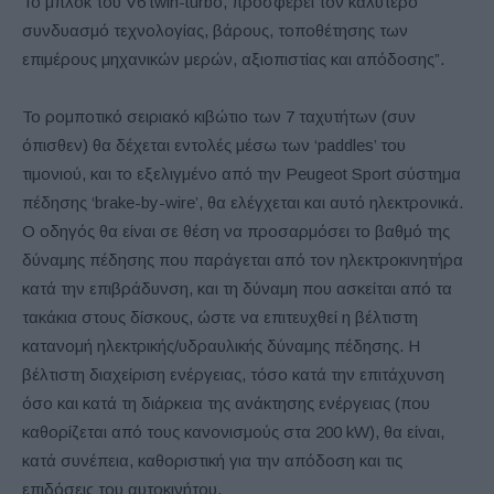
Το μπλοκ του V6 twin-turbo, προσφέρει τον καλύτερο
συνδυασμό τεχνολογίας, βάρους, τοποθέτησης των
επιμέρους μηχανικών μερών, αξιοπιστίας και απόδοσης”.
Το ρομποτικό σειριακό κιβώτιο των 7 ταχυτήτων (συν
όπισθεν) θα δέχεται εντολές μέσω των ‘paddles’ του
τιμονιού, και το εξελιγμένο από την Peugeot Sport σύστημα
πέδησης ‘brake-by-wire’, θα ελέγχεται και αυτό ηλεκτρονικά.
Ο οδηγός θα είναι σε θέση να προσαρμόσει το βαθμό της
δύναμης πέδησης που παράγεται από τον ηλεκτροκινητήρα
κατά την επιβράδυνση, και τη δύναμη που ασκείται από τα
τακάκια στους δίσκους, ώστε να επιτευχθεί η βέλτιστη
κατανομή ηλεκτρικής/υδραυλικής δύναμης πέδησης. Η
βέλτιστη διαχείριση ενέργειας, τόσο κατά την επιτάχυνση
όσο και κατά τη διάρκεια της ανάκτησης ενέργειας (που
καθορίζεται από τους κανονισμούς στα 200 kW), θα είναι,
κατά συνέπεια, καθοριστική για την απόδοση και τις
επιδόσεις του αυτοκινήτου.