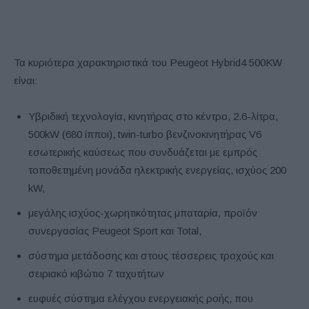
Τα κυριότερα χαρακτηριστικά του Peugeot Hybrid4 500KW
είναι:
Υβριδική τεχνολογία, κινητήρας στο κέντρο, 2.6-λίτρα,
500kW (680 ίπποι), twin-turbo βενζινοκινητήρας V6
εσωτερικής καύσεως που συνδυάζεται με εμπρός
τοποθετημένη μονάδα ηλεκτρικής ενεργείας, ισχύος 200
kW,
μεγάλης ισχύος-χωρητικότητας μπαταρία, προϊόν
συνεργασίας Peugeot Sport και Total,
σύστημα μετάδοσης και στους τέσσερεις τροχούς και
σειριακό κιβώτιο 7 ταχυτήτων
ευφυές σύστημα ελέγχου ενεργειακής ροής, που