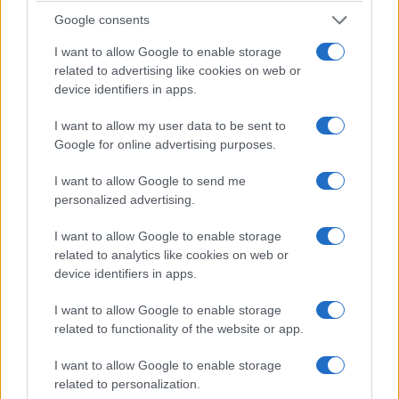
τροχούς, από τη FIA ώστε να εγγυηθεί η μέγιστη ισχύς που
Google consents
καθορίζεται από το Ισοζύγιο Απόδοσης (Balance of
I want to allow Google to enable storage
Performance – BoP).
related to advertising like cookies on web or
device identifiers in apps.
Πριν ξεκινήσει το πρόγραμμα δοκιμών στην πίστα, στα τέλη
I want to allow my user data to be sent to
του 2021, η Peugeot Sport και η Total θα συνεχίσουν τη
Google for online advertising purposes.
μηχανική εξέλιξη του αυτοκινήτου, όπου αναμένεται κατά τη
I want to allow Google to send me
διάρκεια του πρώτου εξαμήνου του 2021, να δοκιμάσουν
personalized advertising.
τον κινητήρα στον πάγκο και τον προσομοιωτή.
I want to allow Google to enable storage
Όμιλος
PSA Διεύθυνση Μηχανολογίας και
R&
D
related to analytics like cookies on web or
device identifiers in apps.
Παρά το γεγονός ότι ο μηχανοκίνητος αθλητισμός θεωρείται
I want to allow Google to enable storage
ως ένα ευρείας κλίμακας εργαστήριο δοκιμής νέων
related to functionality of the website or app.
τεχνολογιών, η εμπειρία της Peugeot και του Groupe PSA
I want to allow Google to enable storage
στον τομέα των ηλεκτροκίνητων οχημάτων επέτρεψε στην
related to personalization.
Peugeot Sport να επωφεληθεί από άλλες συνέργειες,