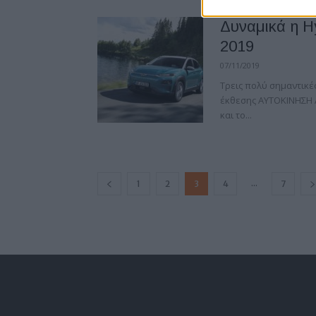
Δυναμικά η 
2019
07/11/2019
Τρεις πολύ σημαντικέ
έκθεσης ΑΥΤΟΚΙΝΗΣΗ An
και τo...
...
1
2
3
4
7