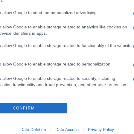
s.
to allow Google to send me personalized advertising.
o allow Google to enable storage related to analytics like cookies on
χρόνια καινοτομιών στην ηλεκτροκίνηση
evice identifiers in apps.
o allow Google to enable storage related to functionality of the website
αινοτομιών στην ηλεκτροκίνηση. Από τα υβριδικά στις κυψέλες
δώ και τρεις δεκαετίες βρίσκεται στην πρώτη γραμμή
o allow Google to enable storage related to personalization.
o allow Google to enable storage related to security, including
cation functionality and fraud prevention, and other user protection.
ριο Δικτύου Hyundai Ελλάς 2020
αγματοποιήθηκε από τις 22 μέχρι τις 24 Ιανουαρίου το Ετήσιο
CONFIRM
της Hyundai Ελλάς για το 2020, στο εργοστάσιο...
Data Deletion
Data Access
Privacy Policy