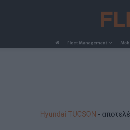
Fleet Management
Mobi
Hyundai TUCSON
-
αποτελέ