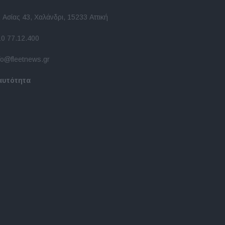
 Ασίας 43, Χαλάνδρι, 15233 Αττική
10 77.12.400
fo@fleetnews.gr
αυτότητα