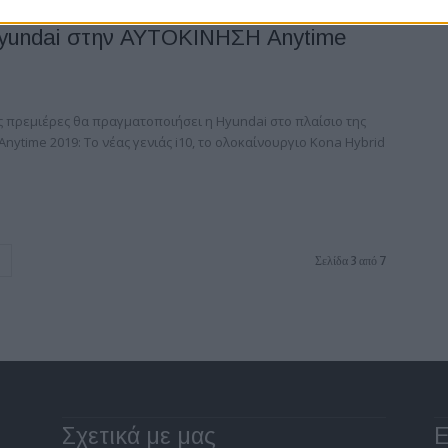
Hyundai στην ΑΥΤΟΚΙΝΗΣΗ Anytime
ς πρεμιέρες θα πραγματοποιήσει η Hyundai στο πλαίσιο της
ytime 2019: Το νέας γενιάς i10, το ολοκαίνουργιο Kona Hybrid
Σελίδα 3 από 7
Σχετικά με μας
Ε