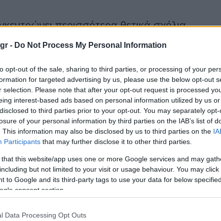
γκεντρώνει περισσότερα θετικά σχόλια
gr -
Do Not Process My Personal Information
 ανεξάρτητες μελέτες -sentiment analysis- αναδεικνύουν
α συγκεντρώνει τα περισσότερα θετικά σχόλια σε απόλυτο
to opt-out of the sale, sharing to third parties, or processing of your per
οσοστό...
formation for targeted advertising by us, please use the below opt-out s
r selection. Please note that after your opt-out request is processed y
eing interest-based ads based on personal information utilized by us or
disclosed to third parties prior to your opt-out. You may separately opt-
έργεια στην υπηρεσία Charge
losure of your personal information by third parties on the IAB’s list of
. This information may also be disclosed by us to third parties on the
IA
Participants
that may further disclose it to other third parties.
 that this website/app uses one or more Google services and may gath
οίνωσε ότι ενσωματώνει την πράσινη ενέργεια στην υπηρεσία
including but not limited to your visit or usage behaviour. You may click 
ρησιμοποιώντας την επιλογή πράσινης φόρτισης του παρόχου
 to Google and its third-party tags to use your data for below specifi
ς φόρτισης Digital...
ogle consent section.
ου αγοράς για τη Hyundai Motor Europe
l Data Processing Opt Outs