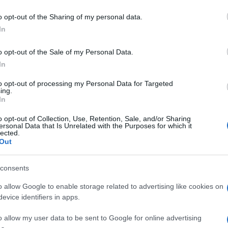
o opt-out of the Sharing of my personal data.
ην πτωτική τάση της αγοράς, αυξάνοντας τις πωλήσεις της και
In
ιο αγοράς 4,5% τον Οκτώβριο. Η Hyundai Motor γιορτάζει
o opt-out of the Sale of my Personal Data.
In
to opt-out of processing my Personal Data for Targeted
Ford, Hyundai και Toyota από τον Euro
ing.
In
o opt-out of Collection, Use, Retention, Sale, and/or Sharing
ersonal Data that Is Unrelated with the Purposes for which it
σε αξιολογήσεις ασφαλείας πέντε νέων αυτοκινήτων. Το Ford
lected.
NIQ 5 και το TUCSON της Hyundai και το Toyota...
Out
consents
α την Παγκόσμια Ημέρα Ωκεανών
o allow Google to enable storage related to advertising like cookies on
evice identifiers in apps.
λίες από την Hyundai Motor Europe την Παγκόσμια Ημέρα
o allow my user data to be sent to Google for online advertising
κίνησης την Ιθάκη. Η Hyundai Motor αποδεικνύει τη δέσμευσή