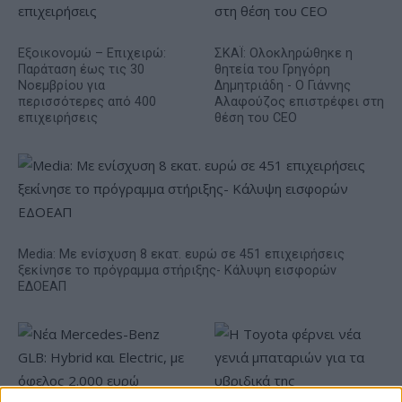
Εξοικονομώ – Επιχειρώ:
ΣΚΑΪ: Ολοκληρώθηκε η
Παράταση έως τις 30
θητεία του Γρηγόρη
Νοεμβρίου για
Δημητριάδη - Ο Γιάννης
περισσότερες από 400
Αλαφούζος επιστρέφει στη
επιχειρήσεις
θέση του CEO
Media: Με ενίσχυση 8 εκατ. ευρώ σε 451 επιχειρήσεις
ξεκίνησε το πρόγραμμα στήριξης- Κάλυψη εισφορών
ΕΔΟΕΑΠ