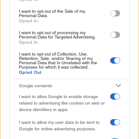
use your data for below specified purposes in below Google
consent section.
I want to opt-out of the Sale of my
Personal Data.
Opted In
I want to opt-out of processing my
Personal Data for Targeted Advertising.
Ταχύτερα και αυστηρότερα: Το νέο ψηφιακό καθεστώς της
Opted In
ΑΑΔΕ για τα ανασφάλιστα οχήματα
I want to opt-out of Collection, Use,
Retention, Sale, and/or Sharing of my
Personal Data that Is Unrelated with the
Purposes for which it was collected.
Opted Out
Google consents
I want to allow Google to enable storage
Από τον Ρήνο μέχρι τη
Τουρισμός για Όλους:
related to advertising like cookies on web or
Μεσόγειο: Η κλιματική
Kατάθεση αιτήσεων
κρίση παραλύει την
ανεξάρτητα από το
device identifiers in apps.
ευρωπαϊκή οικονομία
τελευταίο ψηφίο του ΑΦΜ
I want to allow my user data to be sent to
Google for online advertising purposes.