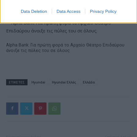
18η συνεχόμενη χρονιά για τον ΟΤΕ στη διεθνή σειρά
δεικτών FTSE4Good
Data Deletion
Data Access
Privacy Policy
Alpha Bank: Για πρώτη φορά το Αρχαίο Θέατρο Επιδαύρου
άνοιξε τις πύλες του σε όλους
ΕΤΙΚΕΤΕΣ
Hyundai
Hyundai Ελλάς
Ελλάδα