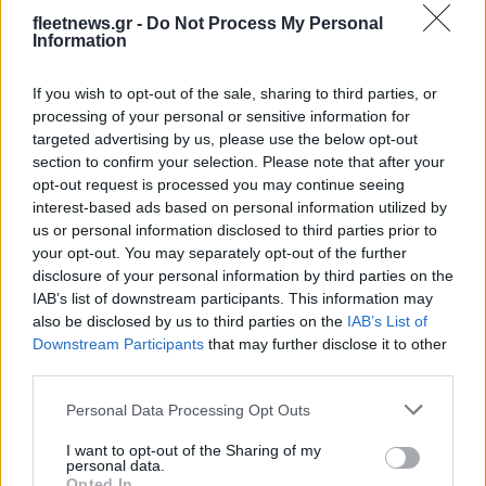
fleetnews.gr -
Do Not Process My Personal
Νέα Mercedes-Benz GLB:
Η Toyota φέρνει νέα γενιά
Information
Hybrid και Electric, με
μπαταριών για τα υβριδικά
όφελος 2.000 ευρώ
της
If you wish to opt-out of the sale, sharing to third parties, or
processing of your personal or sensitive information for
targeted advertising by us, please use the below opt-out
section to confirm your selection. Please note that after your
opt-out request is processed you may continue seeing
Σε κινεζική… πολιορκία η ευρωπαϊκή αυτοκινητοβιομηχανία
interest-based ads based on personal information utilized by
us or personal information disclosed to third parties prior to
your opt-out. You may separately opt-out of the further
disclosure of your personal information by third parties on the
IAB’s list of downstream participants. This information may
also be disclosed by us to third parties on the
IAB’s List of
Downstream Participants
that may further disclose it to other
third parties.
Καρδίτσα: Ολοκλήρωσε την
Please note that this website/app uses one or more Google
Personal Data Processing Opt Outs
εξάδα των ξένων με την
Κασελάκης: «Το όραμα του
services and may gather and store information including but
απόκτηση του Τζόρνταν
Αμαρουσίου με κέρδισε –
not limited to your visit or usage behaviour. You may click to
I want to opt-out of the Sharing of my
ΜακΡέι
Να δικαιώσω τη διοίκηση
personal data.
grant or deny consent to Google and its third-party tags to
και τον προπονητή»
Opted In