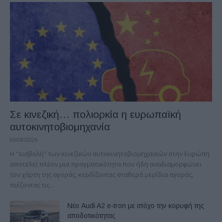
Σε κινεζική… πολιορκία η ευρωπαϊκή
αυτοκινητοβιομηχανία
06/08/2026
Η "εισβολή" των κινεζικών αυτοκινητοβιομηχανιών στην Ευρώπη
αποτελεί πλέον μια πραγματικότητα που ήδη αναδιαμορφώνει
τον χάρτη της αγοράς, κερδίζοντας σταθερά μερίδια αγοράς,
πιέζοντας τις...
Νέο Audi A2 e-tron με στόχο την κορυφή της
αποδοτικότητας