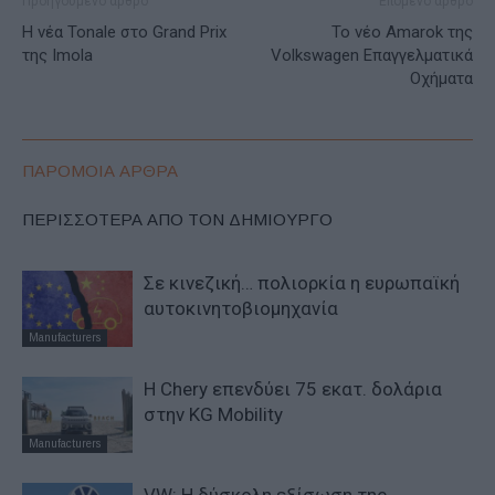
Προηγούμενο άρθρο
Επόμενο άρθρο
Η νέα Tonale στο Grand Prix
Το νέο Amarok της
της Imola
Volkswagen Επαγγελματικά
Οχήματα
ΠΑΡΟΜΟΙΑ ΑΡΘΡΑ
ΠΕΡΙΣΣΟΤΕΡΑ ΑΠΟ ΤΟΝ ΔΗΜΙΟΥΡΓΟ
Σε κινεζική… πολιορκία η ευρωπαϊκή
αυτοκινητοβιομηχανία
Manufacturers
Η Chery επενδύει 75 εκατ. δολάρια
στην KG Mobility
Manufacturers
VW: Η δύσκολη εξίσωση της