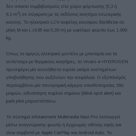
δεν απαιτεί συμβιβασμούς στο χώρο φόρτωσης (5,3 ή
3
6,1 m
) σε σύγκριση με τις εκδόσεις κινητήρα εσωτερικής
καύσης. Το ηλεκτρικό LCV κυψέλης καυσίμου διατίθεται σε
μήκη M και L (4,95 και 5,30 m) με ωφέλιμο φορτίο έως 1.000
kg.
Όπως το αμιγώς ηλεκτρικό μοντέλο με μπαταρία και τα
αντίστοιχα με θερμικούς κινητήρες, το Vivaro-e HYDROGEN
προσφέρει μία ασυνήθιστα ευρεία γκάμα συστημάτων
υποβοήθησης που αυξάνουν την ασφάλεια. Ο εξοπλισμός
περιλαμβάνει μία πανοραμική κάμερα οπισθοπορείας 180
μοιρών, ειδοποίηση τυφλού σημείου (blind-spot alert) και
park pilot μπροστά/πίσω.
Το σύστημα infotainment Multimedia Navi Pro λειτουργεί
μέσω αναγνώρισης φωνής ή έγχρωμης οθόνης αφής και
είναι συμβατό με Apple CarPlay και Android Auto. Το