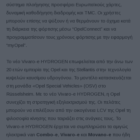
σύστημα πλοήγησης προσφέρει Ευρωπαϊκούς χάρτες,
δυναμική καθοδήγηση διαδρομής και TMC. Οι χρήστες
μπορούν επίσης να ψύξουν ή να θερμάνουν το όχημα κατά
τη διάρκεια της φόρτισης μέσω “OpelConnect” και να
προγραμματίσουν τους χρόνους φόρτισης με την εφαρμογή
“myOpel”.
Το νέο Vivaro-e HYDROGEN επωφελείται από την άνω των
20 ετών εμπειρία της Opel και της Stellantis στην τεχνολογία
κυψελών καυσίμου υδρογόνου. Το μοντέλο κατασκευάζεται
στη μονάδα «Opel Special Vehicles» (OSV) στο
Rüsselsheim. Με το νέο Vivaro-e HYDROGEN, η Opel
συνεχίζει τη στρατηγική εξηλεκτρισμού της. Οι πελάτες
μπορούν να επιλέξουν από την οικογένεια LCV της Opel τη
φιλοσοφία κίνησης που ταιριάζει στις ανάγκες τους. Το
Vivaro-e HYDROGEN έρχεται να συμπληρώσει τα αμιγώς
ηλεκτρικά van
Combo-e
,
Vivaro-e
και
Movano-e
που ήδη