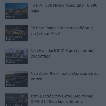
Το FIAT 500 Hybrid τώρα από 18.990
ευρώ
Electric Cars &
Hybrids
Το Ford Ranger τώρα σε εκδόσεις
ντίζελ και PHEV
Electric Cars &
Hybrids
Νέο Hyundai IONIQ 3 με ευρωπαϊκό
χαρακτήρα
Electric Cars &
Hybrids
Νέο Zeekr 9X: Η πολυτέλεια ορίζεται
εκ νέου
Electric Cars &
Hybrids
Στην Ελλάδα τον Οκτώβριο το νέο
XPENG L03 σε δύο εκδόσεις
Electric Cars &