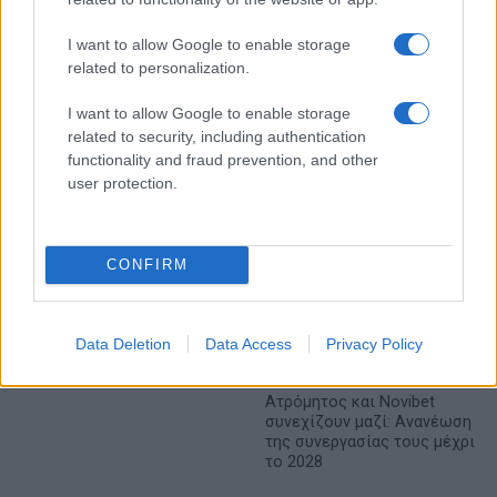
εκατ. ευρώ και αύξηση
Χρηματοοικονομικός
κερδών 57% - Τα νέα
σύμβουλος της ΔΕΗ για την
στοιχήματα σε low & non
I want to allow Google to enable storage
είσοδο στην πολωνική
alcohol
αγορά ενέργειας
related to personalization.
I want to allow Google to enable storage
related to security, including authentication
functionality and fraud prevention, and other
Η Chery επενδύει 75 εκατ. δολάρια στην KG Mobility
user protection.
CONFIRM
Το FIAT 500 Hybrid τώρα
από 18.990 ευρώ
Data Deletion
Data Access
Privacy Policy
Ατρόμητος και Novibet
συνεχίζουν μαζί: Ανανέωση
της συνεργασίας τους μέχρι
το 2028