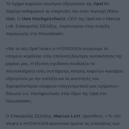
Το όχημα κυψελών καυσίμου υδρογόνου της
Opel
θα
παρέχει καθημερινά τις υπηρεσίες του στην περιοχή Rhine-
Main. Ο
Uwe Hochgeschurtz
, CEO της Opel και ο Marcus
Lott, Επικεφαλής Εξέλιξης, παρέστησαν στην έναρξη
παραγωγής στο Rüsselsheim.
«Με το νέο Opel Vivaro-e HYDROGEN ανοίγουμε το
επόμενο κεφάλαιο στην επέλαση βιώσιμης κινητικότητας της
μάρκας μας. Η έξυπνη σχεδίαση συνδυάζει τα
πλεονεκτήματα ενός συστήματος κίνησης κυψελών καυσίμου
υδρογόνου με την ευελιξία και τις ικανότητες του
δημοφιλέστερου ελαφρού επαγγελματικού μας οχήματος»
δήλωσε ο κ. Hochgeschurtz στην έδρα της Opel στο
Rüsselsheim.
Ο Επικεφαλής Εξέλιξης,
Marcus Lott
, πρόσθεσε: «Το νέο
Vivaro-e HYDROGEN ικανοποιεί άριστα τις απαιτήσεις των