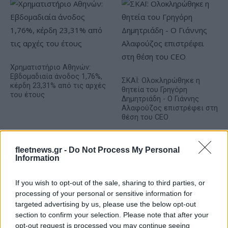
Χρηματιστήριο Αθηνών:
Εβδομαδιαία άνοδος 1,76%,
ΣΚΑΪ: Ολοκληρώθηκε η
κέρδη 23,31% από τις αρχές
θητεία του Γρηγόρη
του έτους
Δημητριάδη - Ο Γιάννης
Αλαφούζος επιστρέφει στη
θέση του CEO
fleetnews.gr -
Do Not Process My Personal
Information
If you wish to opt-out of the sale, sharing to third parties, or
processing of your personal or sensitive information for
Media: Με ενίσχυση 8 εκατ. ευρώ σε 451 επιχειρήσεις
ξεκίνησε το πρόγραμμα στήριξης- Κάλυψη εισφορών
targeted advertising by us, please use the below opt-out
ΕΔΟΕΑΠ
section to confirm your selection. Please note that after your
opt-out request is processed you may continue seeing