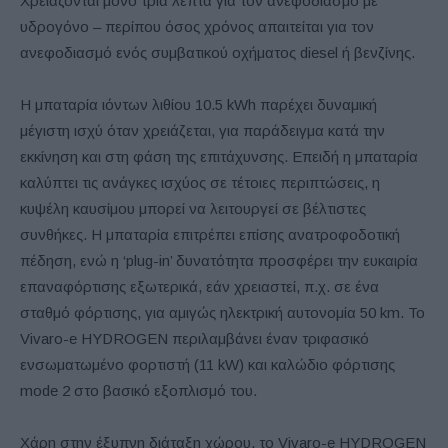
Χρειάζονται μόνο τρία λεπτά για τον ανεφοδιασμό με
υδρογόνο – περίπου όσος χρόνος απαιτείται για τον
ανεφοδιασμό ενός συμβατικού οχήματος diesel ή βενζίνης.
Η μπαταρία ιόντων λιθίου 10.5 kWh παρέχει δυναμική
μέγιστη ισχύ όταν χρειάζεται, για παράδειγμα κατά την
εκκίνηση και στη φάση της επιτάχυνσης. Επειδή η μπαταρία
καλύπτει τις ανάγκες ισχύος σε τέτοιες περιπτώσεις, η
κυψέλη καυσίμου μπορεί να λειτουργεί σε βέλτιστες
συνθήκες. Η μπαταρία επιτρέπει επίσης ανατροφοδοτική
πέδηση, ενώ η ‘plug-in’ δυνατότητα προσφέρει την ευκαιρία
επαναφόρτισης εξωτερικά, εάν χρειαστεί, π.χ. σε ένα
σταθμό φόρτισης, για αμιγώς ηλεκτρική αυτονομία 50 km. Το
Vivaro-e HYDROGEN περιλαμβάνει έναν τριφασικό
ενσωματωμένο φορτιστή (11 kW) και καλώδιο φόρτισης
mode 2 στο βασικό εξοπλισμό του.
Χάρη στην έξυπνη διάταξη χώρου, το Vivaro-e HYDROGEN