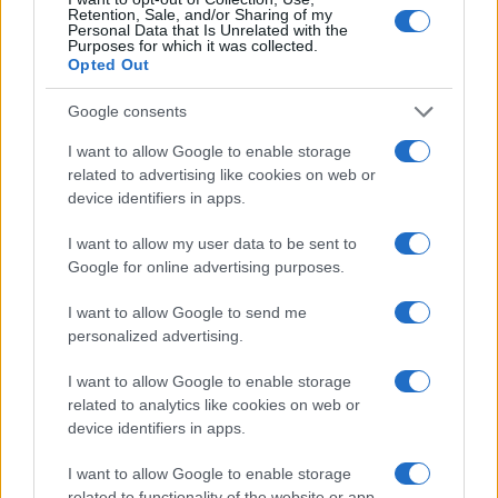
Retention, Sale, and/or Sharing of my
Personal Data that Is Unrelated with the
Εθνική Κορασίδων:
Purposes for which it was collected.
Απέναντι στη Δανία για το
Opted Out
2/2 στο Ευρωμπάσκετ (live
stream)
Google consents
I want to allow Google to enable storage
related to advertising like cookies on web or
device identifiers in apps.
Ελληνική Αναπτυξιακή Τράπεζα: Με «προίκα» 2 δισ. ευρώ
I want to allow my user data to be sent to
ανοίγει δρόμο για δάνεια έως 5 δισ. σε μικρομεσαίες
Google for online advertising purposes.
I want to allow Google to send me
personalized advertising.
I want to allow Google to enable storage
related to analytics like cookies on web or
device identifiers in apps.
I want to allow Google to enable storage
Β.Σ. Καρούλιας: Τζίρος 98,7
Deloitte Ελλάδος:
related to functionality of the website or app.