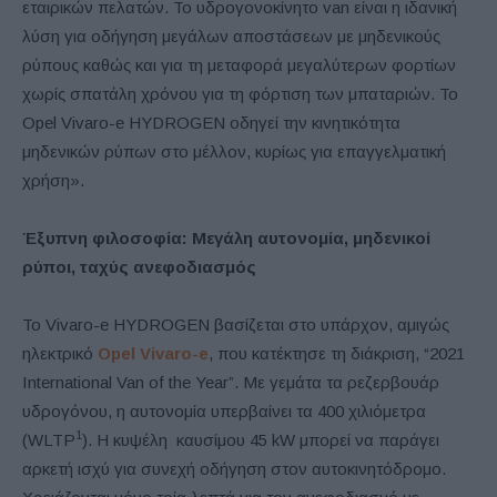
εταιρικών πελατών. Το υδρογονοκίνητο van είναι η ιδανική
λύση για οδήγηση μεγάλων αποστάσεων με μηδενικούς
ρύπους καθώς και για τη μεταφορά μεγαλύτερων φορτίων
χωρίς σπατάλη χρόνου για τη φόρτιση των μπαταριών. Το
Opel Vivaro-e HYDROGEN οδηγεί την κινητικότητα
μηδενικών ρύπων στο μέλλον, κυρίως για επαγγελματική
χρήση».
Έξυπνη φιλοσοφία: Μεγάλη αυτονομία, μηδενικοί
ρύποι, ταχύς ανεφοδιασμός
Το Vivaro-e HYDROGEN βασίζεται στο υπάρχον, αμιγώς
ηλεκτρικό
Opel Vivaro-e
, που κατέκτησε τη διάκριση, “2021
International Van of the Year”. Με γεμάτα τα ρεζερβουάρ
υδρογόνου, η αυτονομία υπερβαίνει τα 400 χιλιόμετρα
1
(WLTP
). Η κυψέλη καυσίμου 45 kW μπορεί να παράγει
αρκετή ισχύ για συνεχή οδήγηση στον αυτοκινητόδρομο.