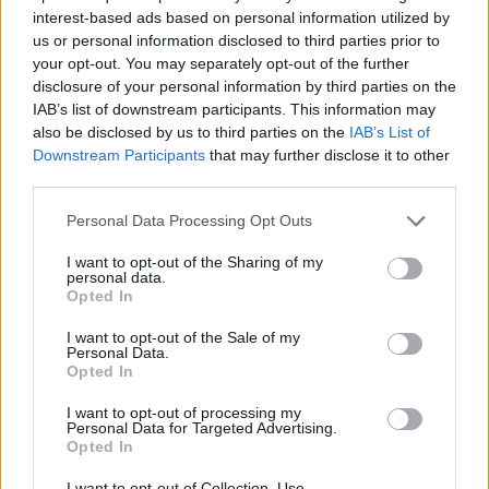
interest-based ads based on personal information utilized by
us or personal information disclosed to third parties prior to
your opt-out. You may separately opt-out of the further
disclosure of your personal information by third parties on the
IAB’s list of downstream participants. This information may
also be disclosed by us to third parties on the
IAB’s List of
Η Toyota φέρνει νέα γενιά
Σε κινεζική… πολιορκία η
μπαταριών για τα υβριδικά
ευρωπαϊκή
Downstream Participants
that may further disclose it to other
της
αυτοκινητοβιομηχανία
third parties.
Please note that this website/app uses one or more Google
Personal Data Processing Opt Outs
services and may gather and store information including but
not limited to your visit or usage behaviour. You may click to
I want to opt-out of the Sharing of my
personal data.
grant or deny consent to Google and its third-party tags to
Opted In
use your data for below specified purposes in below Google
Νέο Audi A2 e-tron με στόχο την κορυφή της
αποδοτικότητας
consent section.
I want to opt-out of the Sale of my
Personal Data.
Opted In
I want to opt-out of processing my
Personal Data for Targeted Advertising.
Opted In
ΠΑΟΚ: Από σήμερα στη
Θεσσαλονίκη ο Τρινκέρι
I want to opt-out of Collection, Use,