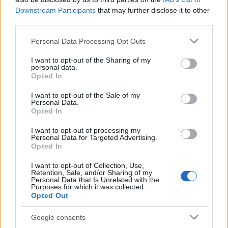
Downstream Participants
that may further disclose it to other
third parties.
Please note that this website/app uses one or more Google
Personal Data Processing Opt Outs
services and may gather and store information including but
not limited to your visit or usage behaviour. You may click to
I want to opt-out of the Sharing of my
personal data.
grant or deny consent to Google and its third-party tags to
Β.Σ. Καρούλιας: Τζίρος 98,7
Deloitte Ελλάδος:
Opted In
use your data for below specified purposes in below Google
εκατ. ευρώ και αύξηση
Χρηματοοικονομικός
consent section.
κερδών 57% - Τα νέα
σύμβουλος της ΔΕΗ για την
I want to opt-out of the Sale of my
στοιχήματα σε low & non
είσοδο στην πολωνική
Personal Data.
alcohol
αγορά ενέργειας
Opted In
I want to opt-out of processing my
Personal Data for Targeted Advertising.
Opted In
Η Chery επενδύει 75 εκατ. δολάρια στην KG Mobility
I want to opt-out of Collection, Use,
Retention, Sale, and/or Sharing of my
Personal Data that Is Unrelated with the
Purposes for which it was collected.
Opted Out
Google consents
Το FIAT 500 Hybrid τώρα