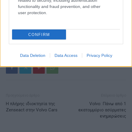
related to security, including authentication
functionality and fraud prevention, and other
user protection.
ΕΤΙΚΕΤΕΣ
ACEA
AFIR
Hydrogen Europe
Ένωση Ευρωπαίων Κατασκευαστών Αυτοκινήτων
CONFIRM
Κανονισμός Υποδομής Εναλλακτικών Καυσίμων
Υποδομή υδρογόνου
Data Deletion
Data Access
Privacy Policy
Προηγούμενο άρθρο
Επόμενο άρθρο
Η πλήρης ιδιοκτησία της
Volvo: Πάνω από 1
Zenseact στην Volvo Cars
εκατομμύριο ασύρματες
ενημερώσεις