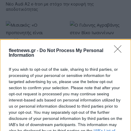
Νέο Audi A2 e-tron με στόχο την κορυφή της
αποδοτικότητας
Ο Γιάννης Αγραβάνης στον
fleetnews.gr -
Do Not Process My Personal
Βίκο Ιωαννίνων
Information
Μισιακός: «Ο προπονητής
είναι υπεύθυνος και
If you wish to opt-out of the sale, sharing to third parties, or
αναλαμβάνω την ευθύνη»
processing of your personal or sensitive information for
targeted advertising by us, please use the below opt-out
section to confirm your selection. Please note that after your
opt-out request is processed you may continue seeing
interest-based ads based on personal information utilized by
us or personal information disclosed to third parties prior to
Ελληνική Αναπτυξιακή Τράπεζα: Με «προίκα» 2 δισ. ευρώ
your opt-out. You may separately opt-out of the further
ανοίγει δρόμο για δάνεια έως 5 δισ. σε μικρομεσαίες
disclosure of your personal information by third parties on the
IAB’s list of downstream participants. This information may
also be disclosed by us to third parties on the
IAB’s List of