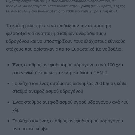
O χάρτης δείχνει τον αριθμό των ειδικών σταθμών ανεφοδιασμού με
υδρογόνο για φορτηγά που απαιτούνται στην Ευρώπη (τα 27 κράτη μέλη της
ΕΕ συν το Ηνωμένο Βασίλειο) έως το 2030 για κάθε χώρα. Πηγή ACEA
Τα κράτη μέλη πρέπει να επιδείξουν την απαραίτητη
φιλοδοξία για ανάπτυξη σταθμών ανεφοδιασμού
υδρογόνου και να υποστηρίξουν τους ελάχιστους εθνικούς
στόχους που ορίστηκαν από το Ευρωπαϊκό Κοινοβούλιο:
Ένας σταθμός ανεφοδιασμού υδρογόνου ανά 100 χλμ
στα γενικά δίκτυα και τα κεντρικά δίκτυα TEN-T
Τουλάχιστον ένας αυτόματος διανομέας 700 bar σε κάθε
σταθμό ανεφοδιασμού υδρογόνου
Ένας σταθμός ανεφοδιασμού υγρού υδρογόνου ανά 400
χλμ
Τουλάχιστον ένας σταθμός ανεφοδιασμού υδρογόνου
ανά αστικό κόμβο