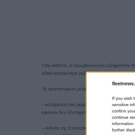
Στην έκθεση, οι ευρωβουλευτές εξέφρασαν τη
οδική κινητικότητα μηδενικών εκπομπών έως τ
fleetnews.
Τα προτεινόμενα μέτρα περιλαμβάνουν:
If you wish 
– κατάργηση του μηχανισμού κινήτρων για ο
sensitive in
confirm you
εφόσον δεν εξυπηρετεί πλέον τον αρχικό το
continue se
information 
– έκθεση της Επιτροπής σχετικά με την πρόοδ
further disc