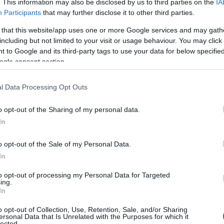
ση, για τον αντίκτυπο στους καταναλωτές και την
. This information may also be disclosed by us to third parties on the
IA
Participants
that may further disclose it to other third parties.
νέργειας καθώς και στοιχεία για την αγορά
 that this website/app uses one or more Google services and may gath
including but not limited to your visit or usage behaviour. You may click 
 to Google and its third-party tags to use your data for below specifi
ογικής καινοτομίας, σύμφωνα με τους προτεινόμενους
ogle consent section.
των 7 γρ CO2/χλμ θα παραμείνει έως το 2024,
 και 2 γρ έως το τέλος του 2034).
l Data Processing Opt Outs
023, με λεπτομερή περιγραφή των αναγκών στοχευμένης
o opt-out of the Sharing of my personal data.
άβασης του τομέα της αυτοκινητοβιομηχανίας, μετριασμό
In
 και άλλων οικονομικών επιπτώσεων·
o opt-out of the Sale of my Personal Data.
In
ως το 2023, για την αξιολόγηση του πλήρους κύκλου ζωής
θενται στην αγορά της ΕΕ, καθώς και των καυσίμων και
to opt-out of processing my Personal Data for Targeted
ing.
ματα.
In
ήλωσε: «Αυτός ο κανονισμός ενθαρρύνει την παραγωγή
o opt-out of Collection, Use, Retention, Sale, and/or Sharing
ersonal Data that Is Unrelated with the Purposes for which it
 ρύπων. Με τα πρότυπα CO2, δημιουργούμε σαφές
lected.