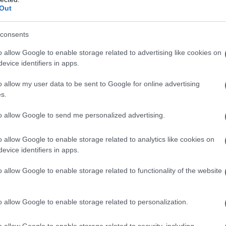
Out
ενθαρρύνουμε την καινοτομία και τις επενδύσεις για τους
ορά και η χρήση αυτοκινήτων μηδενικών εκπομπών θα
consents
 είναι ιδιαίτερα σημαντικό τώρα που οι τιμές του ντίζελ
Αυτός ο κανονισμός καθιστά τη βιώσιμη οδήγηση
o allow Google to enable storage related to advertising like cookies on
evice identifiers in apps.
o allow my user data to be sent to Google for online advertising
ολομέλειας του Ιουνίου και θα αποτελέσει τη
s.
ς κυβερνήσεις της ΕΕ σχετικά με την τελική μορφή της
to allow Google to send me personalized advertising.
o allow Google to enable storage related to analytics like cookies on
evice identifiers in apps.
o allow Google to enable storage related to functionality of the website
o allow Google to enable storage related to personalization.
Ευρωπαϊκό Κορασίδων Β' Κατηγορίας:
Πρεμιέρα με νίκη για Δανία και Ισλανδία - Το
o allow Google to enable storage related to security, including