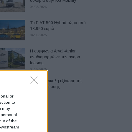
δολάρια στην KG Mobility
04/08/2026
Το FIAT 500 Hybrid τώρα από
18.990 ευρώ
04/08/2026
Η συμφωνία Arval-Athlon
αναδιαμορφώνει την αγορά
leasing
03/08/2026
VW: Η δύσκολη εξίσωση της
αναδιάρθρωσης
03/08/2026
sonal or
ection to
ou may
 personal
out of the
 downstream