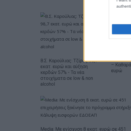
authenti
Metlen: 
εξάμηνο,
Β.Σ. Καρούλιας: Τζίρος 98,7
– Καθαρά
εκατ. ευρώ και αύξηση
ευρώ
κερδών 57% - Τα νέα
στοιχήματα σε low & non
alcohol
Media: Με ενίσχυση 8 εκατ. ευρώ σε 451