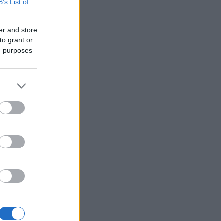
B’s List of
er and store
to grant or
ed purposes