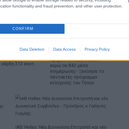
πανόραμα
cation functionality and fraud prevention, and other user protection.
CONFIRM
Data Deletion
Data Access
Privacy Policy
Ρεκόρ EBITDA στο α'
 στα 550 εκατ. ευρώ
Χρηματοδότηση 8 εκατ.
 κέρδη 313 εκατ.
ευρώ σε 843 μέσα
ενημέρωσης- Ξεκίνησε το
πενταετές πρόγραμμα
ενίσχυσης του Τύπου
IAB Hellas: Νέα Διοικούσα Επιτροπή και νέο