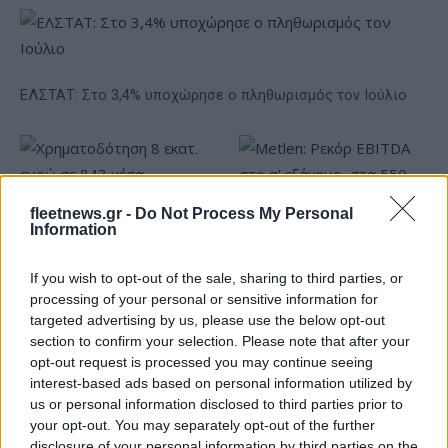
ΕΛΣΤΑΤ: Στο 3,4% υποχώρησε ο πληθωρισμός τον Ιούλιο
fleetnews.gr -
Do Not Process My Personal
Information
Metlen: Ρεκόρ EBITDA στο
If you wish to opt-out of the sale, sharing to third parties, or
α' εξάμηνο, στα 550 εκατ.
processing of your personal or sensitive information for
Χρηματοδότηση 8 εκατ.
ευρώ – Καθαρά κέρδη 313
ευρώ σε 843 μέσα
targeted advertising by us, please use the below opt-out
εκατ. ευρώ
ενημέρωσης- Ξεκίνησε το
section to confirm your selection. Please note that after your
πενταετές πρόγραμμα
opt-out request is processed you may continue seeing
ενίσχυσης του Τύπου
interest-based ads based on personal information utilized by
us or personal information disclosed to third parties prior to
your opt-out. You may separately opt-out of the further
disclosure of your personal information by third parties on the