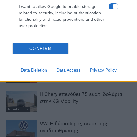
στην Tekion
προσομοίωσης για βαρέα
I want to allow Google to enable storage
οχήματα
related to security, including authentication
functionality and fraud prevention, and other
user protection.
ΠΑΡΟΜΟΙΑ ΑΡΘΡΑ
ΠΕΡΙΣΣΟΤΕΡΑ ΑΠΟ ΤΟΝ ΔΗΜΙΟΥΡΓΟ
CONFIRM
Σε κινεζική… πολιορκία η ευρωπαϊκή
Data Deletion
Data Access
Privacy Policy
αυτοκινητοβιομηχανία
Manufacturers
Η Chery επενδύει 75 εκατ. δολάρια
στην KG Mobility
Manufacturers
VW: Η δύσκολη εξίσωση της
αναδιάρθρωσης