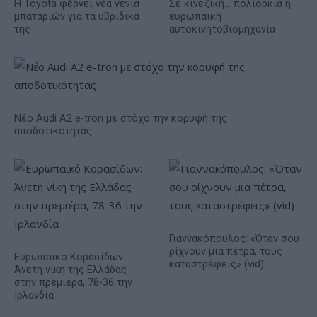
Η Toyota φέρνει νέα γενιά
Σε κινεζική… πολιορκία η
μπαταριών για τα υβριδικά
ευρωπαϊκή
της
αυτοκινητοβιομηχανία
Νέο Audi A2 e-tron με στόχο την κορυφή της
αποδοτικότητας
Γιαννακόπουλος: «Όταν σου
ρίχνουν μια πέτρα, τους
Ευρωπαϊκό Κορασίδων:
καταστρέφεις» (vid)
Άνετη νίκη της Ελλάδας
στην πρεμιέρα, 78-36 την
Ιρλανδία