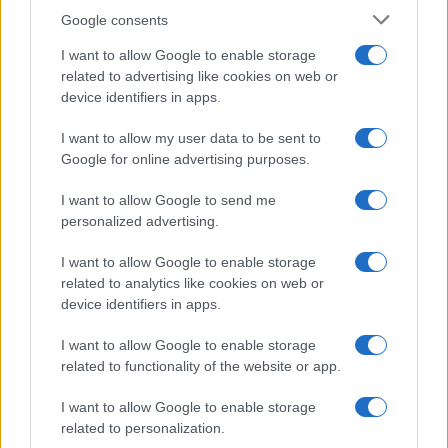
Google consents
I want to allow Google to enable storage
related to advertising like cookies on web or
device identifiers in apps.
Alpha Bank: Για πρώτη φορά το Αρχαίο Θέατρο Επιδαύρου
άνοιξε τις πύλες του σε όλους
I want to allow my user data to be sent to
Google for online advertising purposes.
I want to allow Google to send me
personalized advertising.
ΕΤΙΚΕΤΕΣ
Ferrari
I want to allow Google to enable storage
related to analytics like cookies on web or
device identifiers in apps.
I want to allow Google to enable storage
related to functionality of the website or app.
Προηγούμενο άρθρο
Επόμενο άρθρο
I want to allow Google to enable storage
related to personalization.
Η Alliance Ventures επενδύει
VECTO: Εργαλείο