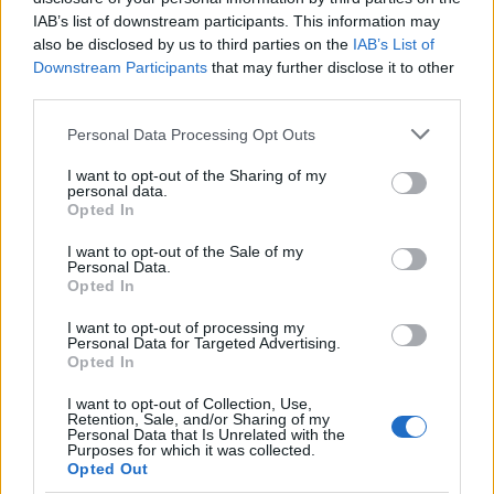
IAB’s list of downstream participants. This information may
Η Chery επενδύει 75 εκατ. δολάρια στην KG Mobility
also be disclosed by us to third parties on the
IAB’s List of
Downstream Participants
that may further disclose it to other
third parties.
Please note that this website/app uses one or more Google
Personal Data Processing Opt Outs
services and may gather and store information including but
Το FIAT 500 Hybrid τώρα
not limited to your visit or usage behaviour. You may click to
I want to opt-out of the Sharing of my
από 18.990 ευρώ
personal data.
grant or deny consent to Google and its third-party tags to
Opted In
use your data for below specified purposes in below Google
consent section.
Ατρόμητος και Novibet
I want to opt-out of the Sale of my
Personal Data.
συνεχίζουν μαζί: Ανανέωση
Opted In
της συνεργασίας τους μέχρι
το 2028
I want to opt-out of processing my
Personal Data for Targeted Advertising.
Opted In
I want to opt-out of Collection, Use,
Retention, Sale, and/or Sharing of my
Personal Data that Is Unrelated with the
18η συνεχόμενη χρονιά για τον ΟΤΕ στη διεθνή σειρά
Purposes for which it was collected.
Opted Out
δεικτών FTSE4Good