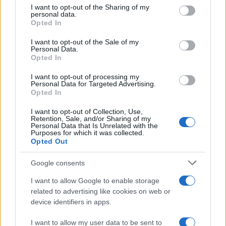
not limited to your visit or usage behaviour. You may click to
I want to opt-out of the Sharing of my
personal data.
grant or deny consent to Google and its third-party tags to
Opted In
use your data for below specified purposes in below Google
consent section.
I want to opt-out of the Sale of my
Personal Data.
Opted In
18η συνεχόμενη χρονιά για τον ΟΤΕ στη διεθνή σειρά
δεικτών FTSE4Good
I want to opt-out of processing my
Personal Data for Targeted Advertising.
Opted In
I want to opt-out of Collection, Use,
Retention, Sale, and/or Sharing of my
Personal Data that Is Unrelated with the
Alpha Bank: Για πρώτη φορά το Αρχαίο Θέατρο Επιδαύρου
Purposes for which it was collected.
άνοιξε τις πύλες του σε όλους
Opted Out
Google consents
I want to allow Google to enable storage
related to advertising like cookies on web or
ΕΤΙΚΕΤΕΣ
STELLANTIS
Ευρώπη
Κόσμος
device identifiers in apps.
I want to allow my user data to be sent to