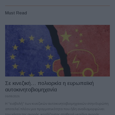
Must Read
Σε κινεζική… πολιορκία η ευρωπαϊκή
αυτοκινητοβιομηχανία
06/08/2026
Η "εισβολή" των κινεζικών αυτοκινητοβιομηχανιών στην Ευρώπη
αποτελεί πλέον μια πραγματικότητα που ήδη αναδιαμορφώνει
τον χάρτη της αγοράς, κερδίζοντας σταθερά μερίδια αγοράς,