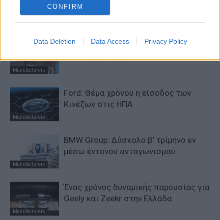
CONFIRM
στην KG Mobility
Manufacturers
Data Deletion
Data Access
Privacy Policy
VW: Η δύσκολη εξίσωση της
αναδιάρθρωσης
Manufacturers
Ford: Θέμα χρόνου η είσοδος των
Κινέζων στις ΗΠΑ
Manufacturers
BMW Group: Δύσκολο β’ τρίμηνο εν
μέσω έντονου ανταγωνισμού
Manufacturers
Ένας χρόνος δυναμικής παρουσίας για
Geely και Zeekr στην Ελλάδα
Manufacturers