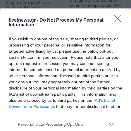
α' εξάμηνο, στα 550 εκατ.
Χρηματοδότηση 8 εκατ.
ευρώ – Καθαρά κέρδη 313
ευρώ σε 843 μέσα
εκατ. ευρώ
ενημέρωσης- Ξεκίνησε το
πενταετές πρόγραμμα
fleetnews.gr -
Do Not Process My Personal
ενίσχυσης του Τύπου
Information
If you wish to opt-out of the sale, sharing to third parties, or
processing of your personal or sensitive information for
targeted advertising by us, please use the below opt-out
Η Chery επενδύει 75 εκατ. δολάρια στην KG Mobility
section to confirm your selection. Please note that after your
opt-out request is processed you may continue seeing
interest-based ads based on personal information utilized by
us or personal information disclosed to third parties prior to
your opt-out. You may separately opt-out of the further
disclosure of your personal information by third parties on the
Το FIAT 500 Hybrid τώρα
IAB’s list of downstream participants. This information may
από 18.990 ευρώ
also be disclosed by us to third parties on the
IAB’s List of
Downstream Participants
that may further disclose it to other
third parties.
Ατρόμητος και Novibet
συνεχίζουν μαζί: Ανανέωση
Please note that this website/app uses one or more Google
της συνεργασίας τους μέχρι
Personal Data Processing Opt Outs
το 2028
services and may gather and store information including but