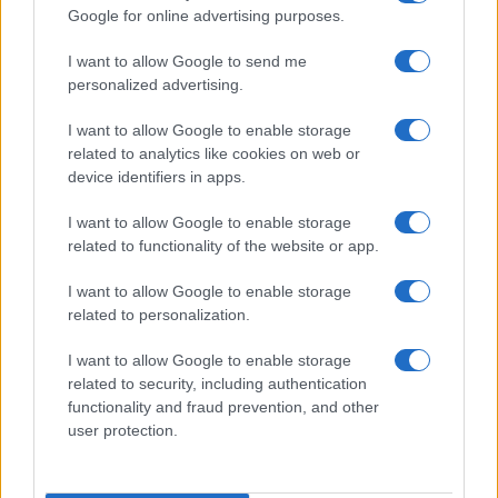
Google for online advertising purposes.
I want to allow Google to send me
personalized advertising.
Προηγούμενο άρθρο
Επόμενο άρθρο
I want to allow Google to enable storage
related to analytics like cookies on web or
Ford: Ευρωπαϊκό Πρόγραμμα
Ταξινομήσεις επιβατικών και
device identifiers in apps.
Έρευνας Αυτόνομων
μάρκες στην ΕΕ
I want to allow Google to enable storage
related to functionality of the website or app.
ΠΑΡΟΜΟΙΑ ΑΡΘΡΑ
I want to allow Google to enable storage
related to personalization.
ΠΕΡΙΣΣΟΤΕΡΑ ΑΠΟ ΤΟΝ ΔΗΜΙΟΥΡΓΟ
I want to allow Google to enable storage
related to security, including authentication
Σε κινεζική… πολιορκία η ευρωπαϊκή
functionality and fraud prevention, and other
αυτοκινητοβιομηχανία
user protection.
Manufacturers
Η Chery επενδύει 75 εκατ. δολάρια