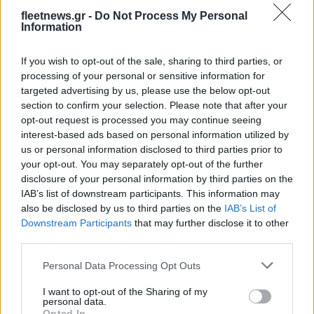
fleetnews.gr -
Do Not Process My Personal
Information
If you wish to opt-out of the sale, sharing to third parties, or
processing of your personal or sensitive information for
Ταχύτερα και αυστηρότερα: Το νέο ψηφιακό καθεστώς της
targeted advertising by us, please use the below opt-out
ΑΑΔΕ για τα ανασφάλιστα οχήματα
section to confirm your selection. Please note that after your
opt-out request is processed you may continue seeing
interest-based ads based on personal information utilized by
us or personal information disclosed to third parties prior to
your opt-out. You may separately opt-out of the further
disclosure of your personal information by third parties on the
IAB’s list of downstream participants. This information may
also be disclosed by us to third parties on the
IAB’s List of
Από τον Ρήνο μέχρι τη
Τουρισμός για Όλους:
Downstream Participants
that may further disclose it to other
Μεσόγειο: Η κλιματική
Kατάθεση αιτήσεων
third parties.
κρίση παραλύει την
ανεξάρτητα από το
ευρωπαϊκή οικονομία
τελευταίο ψηφίο του ΑΦΜ
Please note that this website/app uses one or more Google
Personal Data Processing Opt Outs
services and may gather and store information including but
not limited to your visit or usage behaviour. You may click to
I want to opt-out of the Sharing of my
personal data.
grant or deny consent to Google and its third-party tags to
Opted In