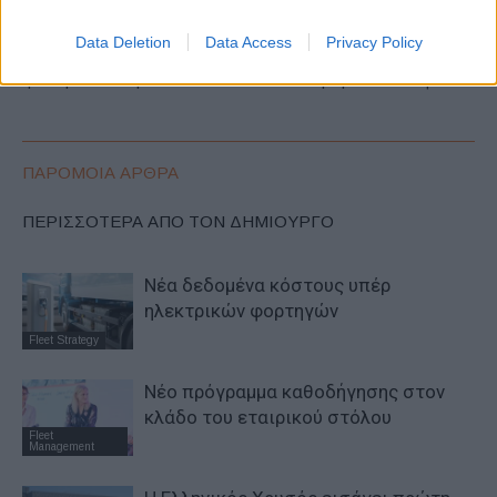
Προηγούμενο άρθρο
Επόμενο άρθρο
Data Deletion
Data Access
Privacy Policy
Honda e:Ny1, ένα αμιγώς
Volvo EX30, μικρό σε μέγεθος
ηλεκτρικό compact SUV
μεγάλο σε ασφάλεια
ΠΑΡΟΜΟΙΑ ΑΡΘΡΑ
ΠΕΡΙΣΣΟΤΕΡΑ ΑΠΟ ΤΟΝ ΔΗΜΙΟΥΡΓΟ
Νέα δεδομένα κόστους υπέρ
ηλεκτρικών φορτηγών
Fleet Strategy
Νέο πρόγραμμα καθοδήγησης στον
κλάδο του εταιρικού στόλου
Fleet
Management