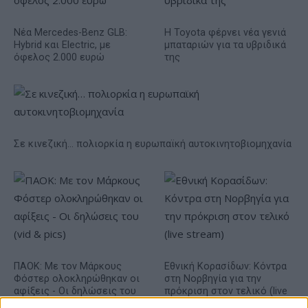
Νέα Mercedes-Benz GLB:
Η Toyota φέρνει νέα γενιά
Hybrid και Electric, με
μπαταριών για τα υβριδικά
όφελος 2.000 ευρώ
της
Σε κινεζική… πολιορκία η ευρωπαϊκή αυτοκινητοβιομηχανία
ΠΑΟΚ: Με τον Μάρκους
Εθνική Κορασίδων: Κόντρα
Φόστερ ολοκληρώθηκαν οι
στη Νορβηγία για την
αφίξεις - Οι δηλώσεις του
πρόκριση στον τελικό (live
(vid & pics)
stream)