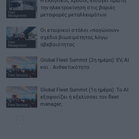
Η Ελληνικός Χρυσός εισάγει πρώτη
την ηλεκτροκίνηση στις βαριές
Fleet
μεταφορές μεταλλευμάτων
Management
Οι εταιρικοί στόλοι «παγώνουν»
σχέδια βιωσιμότητας λόγω
Fleet
αβεβαιότητας
Management
Global Fleet Summit (2η ημέρα): EV, AI
και… Ανθεκτικότητα
Fleet Services
Global Fleet Summit (1η ημέρα): Το ΑΙ
εξαφανίζει ή εξελίσσει τον fleet
manager;
Fleet Services