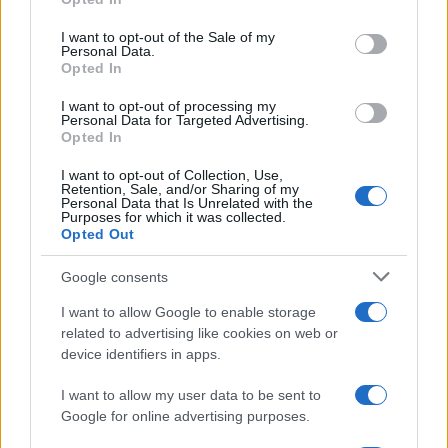
use your data for below specified purposes in below Google
consent section.
I want to opt-out of the Sale of my
Νέο Audi A2 e-tron με στόχο την κορυφή της
Personal Data.
αποδοτικότητας
Opted In
I want to opt-out of processing my
Personal Data for Targeted Advertising.
Opted In
I want to opt-out of Collection, Use,
Retention, Sale, and/or Sharing of my
Personal Data that Is Unrelated with the
Purposes for which it was collected.
Η Chery επενδύει 75 εκατ.
Opted Out
δολάρια στην KG Mobility
Ατρόμητος και Novibet
Google consents
συνεχίζουν μαζί: Ανανέωση
της συνεργασίας τους μέχρι
I want to allow Google to enable storage
το 2028
related to advertising like cookies on web or
device identifiers in apps.
I want to allow my user data to be sent to
Google for online advertising purposes.