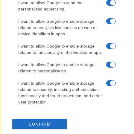
18η συνεχόμενη χρονιά για τον ΟΤΕ στη διεθνή σειρά
I want to allow Google to send me
δεικτών FTSE4Good
personalized advertising.
I want to allow Google to enable storage
related to analytics like cookies on web or
device identifiers in apps.
Alpha Bank: Για πρώτη φορά το Αρχαίο Θέατρο Επιδαύρου
I want to allow Google to enable storage
άνοιξε τις πύλες του σε όλους
related to functionality of the website or app.
I want to allow Google to enable storage
related to personalization.
ΕΤΙΚΕΤΕΣ
500ze
Green Machines
Ηλεκτρικά σάρωθρα
I want to allow Google to enable storage
Νικ. Ι. Θεοχαράκης Α.Ε.
related to security, including authentication
functionality and fraud prevention, and other
user protection.
CONFIRM