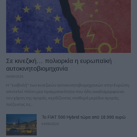
Σε κινεζική… πολιορκία η ευρωπαϊκή
αυτοκινητοβιομηχανία
06/08/2026
Η "εισβολή" των κινεζικών αυτοκινητοβιομηχανιών στην Ευρώπη
αποτελεί πλέον μια πραγματικότητα που ήδη αναδιαμορφώνει
τον χάρτη της αγοράς, κερδίζοντας σταθερά μερίδια αγοράς,
πιέζοντας τις...
Το FIAT 500 Hybrid τώρα από 18.990 ευρώ
04/08/2026