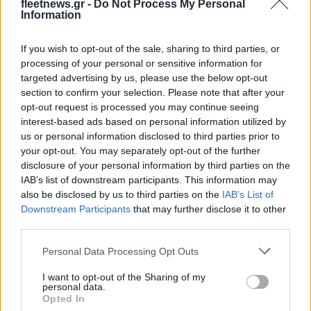
fleetnews.gr -
Do Not Process My Personal
Information
If you wish to opt-out of the sale, sharing to third parties, or
Ελληνική Αναπτυξιακή Τράπεζα: Με «προίκα» 2 δισ. ευρώ
processing of your personal or sensitive information for
ανοίγει δρόμο για δάνεια έως 5 δισ. σε μικρομεσαίες
targeted advertising by us, please use the below opt-out
section to confirm your selection. Please note that after your
opt-out request is processed you may continue seeing
interest-based ads based on personal information utilized by
us or personal information disclosed to third parties prior to
your opt-out. You may separately opt-out of the further
disclosure of your personal information by third parties on the
IAB’s list of downstream participants. This information may
also be disclosed by us to third parties on the
IAB’s List of
Downstream Participants
that may further disclose it to other
Β.Σ. Καρούλιας: Τζίρος 98,7
Deloitte Ελλάδος:
third parties.
εκατ. ευρώ και αύξηση
Χρηματοοικονομικός
κερδών 57% - Τα νέα
σύμβουλος της ΔΕΗ για την
Please note that this website/app uses one or more Google
στοιχήματα σε low & non
είσοδο στην πολωνική
Personal Data Processing Opt Outs
services and may gather and store information including but
alcohol
αγορά ενέργειας
not limited to your visit or usage behaviour. You may click to
I want to opt-out of the Sharing of my
personal data.
grant or deny consent to Google and its third-party tags to
Opted In
use your data for below specified purposes in below Google