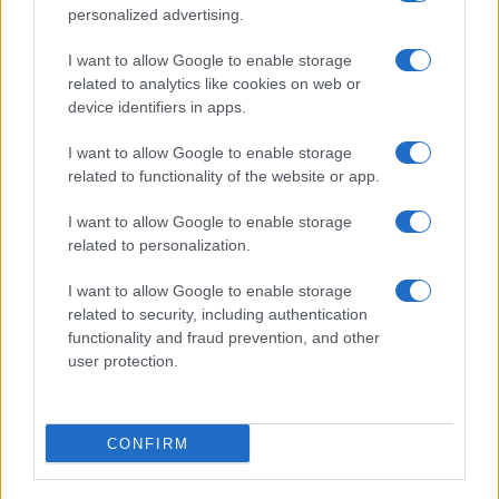
personalized advertising.
I want to allow Google to enable storage
related to analytics like cookies on web or
device identifiers in apps.
Alpha Bank: Για πρώτη φορά το Αρχαίο Θέατρο Επιδαύρου
άνοιξε τις πύλες του σε όλους
I want to allow Google to enable storage
related to functionality of the website or app.
I want to allow Google to enable storage
related to personalization.
ΕΤΙΚΕΤΕΣ
JAHFA
Nissan
Sakura
Βραβεία
Ηλεκτροκίνηση
Ιαπωνία
Κόσμος
I want to allow Google to enable storage
related to security, including authentication
functionality and fraud prevention, and other
user protection.
CONFIRM
Προηγούμενο άρθρο
Επόμενο άρθρο