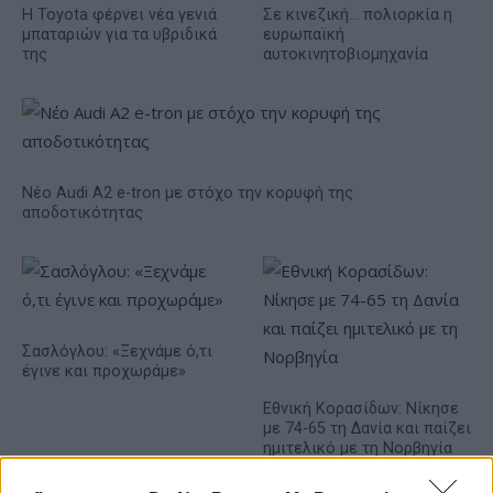
Η Toyota φέρνει νέα γενιά
Σε κινεζική… πολιορκία η
μπαταριών για τα υβριδικά
ευρωπαϊκή
της
αυτοκινητοβιομηχανία
Νέο Audi A2 e-tron με στόχο την κορυφή της
αποδοτικότητας
Σασλόγλου: «Ξεχνάμε ό,τι
έγινε και προχωράμε»
Εθνική Κορασίδων: Νίκησε
με 74-65 τη Δανία και παίζει
ημιτελικό με τη Νορβηγία