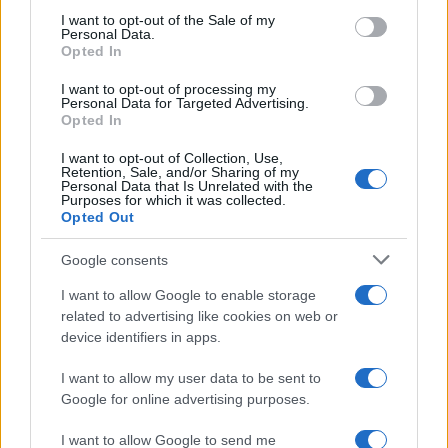
consent section.
I want to opt-out of the Sale of my
Η Chery επενδύει 75 εκατ. δολάρια στην KG Mobility
Personal Data.
Opted In
I want to opt-out of processing my
Personal Data for Targeted Advertising.
Opted In
Το FIAT 500 Hybrid τώρα
I want to opt-out of Collection, Use,
Retention, Sale, and/or Sharing of my
από 18.990 ευρώ
Personal Data that Is Unrelated with the
Purposes for which it was collected.
Opted Out
Ατρόμητος και Novibet
συνεχίζουν μαζί: Ανανέωση
Google consents
της συνεργασίας τους μέχρι
το 2028
I want to allow Google to enable storage
related to advertising like cookies on web or
device identifiers in apps.
I want to allow my user data to be sent to
Google for online advertising purposes.
18η συνεχόμενη χρονιά για τον ΟΤΕ στη διεθνή σειρά
δεικτών FTSE4Good
I want to allow Google to send me