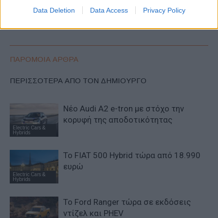
Η Volkswagen Commercial
To 75.000.000ό Opel είναι ένα
Data Deletion
Data Access
Privacy Policy
Vehicles το τρίτο τρίμηνο
Grandland GSe
ΠΑΡΟΜΟΙΑ ΑΡΘΡΑ
ΠΕΡΙΣΣΟΤΕΡΑ ΑΠΟ ΤΟΝ ΔΗΜΙΟΥΡΓΟ
Νέο Audi A2 e-tron με στόχο την
κορυφή της αποδοτικότητας
Electric Cars &
Hybrids
Το FIAT 500 Hybrid τώρα από 18.990
ευρώ
Electric Cars &
Hybrids
Το Ford Ranger τώρα σε εκδόσεις
ντίζελ και PHEV