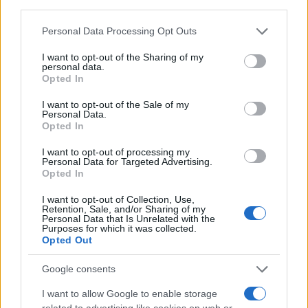
Media: Με ενίσχυση 8 εκατ.
third parties.
σύμβουλος της ΔΕΗ για την
ευρώ σε 451 επιχειρήσεις
είσοδο στην πολωνική
Please note that this website/app uses one or more Google
ξεκίνησε το πρόγραμμα
Personal Data Processing Opt Outs
αγορά ενέργειας
στήριξης- Κάλυψη
services and may gather and store information including but
εισφορών ΕΔΟΕΑΠ
not limited to your visit or usage behaviour. You may click to
I want to opt-out of the Sharing of my
personal data.
grant or deny consent to Google and its third-party tags to
Opted In
use your data for below specified purposes in below Google
consent section.
I want to opt-out of the Sale of my
Personal Data.
Opted In
IAB Hellas: Νέα Διοικούσα Επιτροπή και νέο Διοικητικό
I want to opt-out of processing my
Συμβούλιο - Πρόεδρος ο Γαληνός Γιαγλής
Personal Data for Targeted Advertising.
Opted In
I want to opt-out of Collection, Use,
Retention, Sale, and/or Sharing of my
Personal Data that Is Unrelated with the
Purposes for which it was collected.
Opted Out
Η Toyota φέρνει νέα γενιά
Σε κινεζική… πολιορκία η
μπαταριών για τα υβριδικά
ευρωπαϊκή
Google consents
της
αυτοκινητοβιομηχανία
I want to allow Google to enable storage
related to advertising like cookies on web or