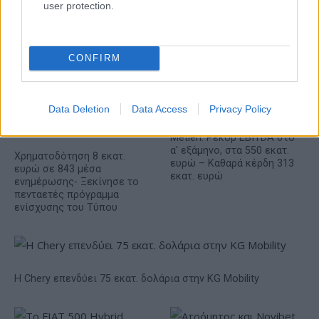
user protection.
ΕΛΣΤΑΤ: Στο 3,4% υποχώρησε ο πληθωρισμός τον Ιούλιο
CONFIRM
Data Deletion
Data Access
Privacy Policy
Metlen: Ρεκόρ EBITDA στο
α' εξάμηνο, στα 550 εκατ.
Χρηματοδότηση 8 εκατ.
ευρώ – Καθαρά κέρδη 313
ευρώ σε 843 μέσα
εκατ. ευρώ
ενημέρωσης- Ξεκίνησε το
πενταετές πρόγραμμα
ενίσχυσης του Τύπου
Η Chery επενδύει 75 εκατ. δολάρια στην KG Mobility