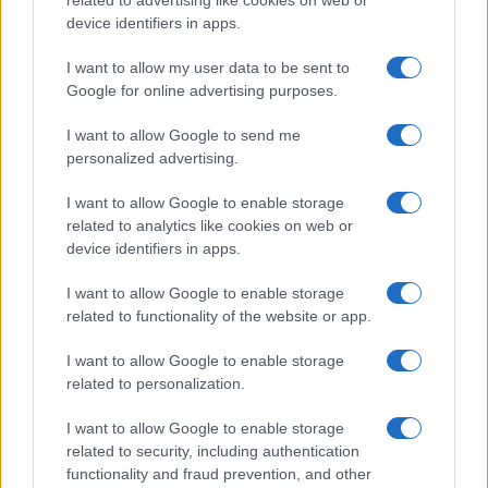
device identifiers in apps.
I want to allow my user data to be sent to
Google for online advertising purposes.
Νέο Audi A2 e-tron με στόχο την κορυφή της
αποδοτικότητας
I want to allow Google to send me
personalized advertising.
I want to allow Google to enable storage
related to analytics like cookies on web or
device identifiers in apps.
Γιαννακόπουλος: «Όταν σου
I want to allow Google to enable storage
ρίχνουν μια πέτρα, τους
Ευρωπαϊκό Κορασίδων:
related to functionality of the website or app.
καταστρέφεις» (vid)
Άνετη νίκη της Ελλάδας
στην πρεμιέρα, 78-36 την
I want to allow Google to enable storage
Ιρλανδία
related to personalization.
I want to allow Google to enable storage
related to security, including authentication
functionality and fraud prevention, and other