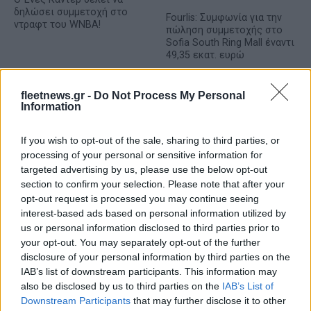
δηλώσει συμμετοχή στο
Fourlis: Συμφωνία για την
ντραφτ του WNBA!
πώληση συμμετοχής στο
Sofia South Ring Mall έναντι
49,35 εκατ. ευρώ
fleetnews.gr -
Do Not Process My Personal
Information
If you wish to opt-out of the sale, sharing to third parties, or
Β.Σ. Καρούλιας: Τζίρος 98,7 εκατ. ευρώ και αύξηση κερδών
processing of your personal or sensitive information for
57% - Τα νέα στοιχήματα σε low & non alcohol
targeted advertising by us, please use the below opt-out
section to confirm your selection. Please note that after your
opt-out request is processed you may continue seeing
interest-based ads based on personal information utilized by
us or personal information disclosed to third parties prior to
your opt-out. You may separately opt-out of the further
disclosure of your personal information by third parties on the
IAB’s list of downstream participants. This information may
also be disclosed by us to third parties on the
IAB’s List of
Deloitte Ελλάδος:
Downstream Participants
that may further disclose it to other
Χρηματοοικονομικός