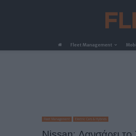
Fleet Management
Mobi
Fleet Management
Electric Cars & Hybrids
Nissan: Λανσάρει το