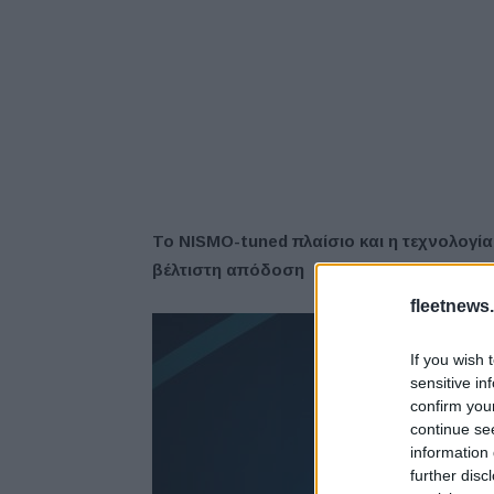
Το NISMO-
tuned
πλαίσιο και η τεχνολογ
βέλτιστη απόδοση
fleetnews.
If you wish 
sensitive in
confirm you
continue se
information 
further disc