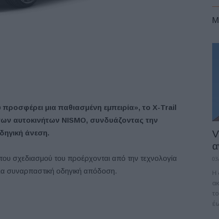
M
 προσφέρει μια παθιασμένη εμπειρία», το X-Trail
των αυτοκινήτων NISMO, συνδυάζοντας την
V
δηγική άνεση.
α
 του σχεδιασμού του προέρχονται από την τεχνολογία
03
ια συναρπαστική οδηγική απόδοση.
Η 
α
το
έω