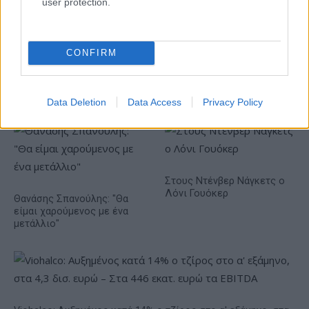
Νέο Audi A2 e-tron με
Η Chery επενδύει 75 εκατ.
user protection.
στόχο την κορυφή της
δολάρια στην KG Mobility
αποδοτικότητας
CONFIRM
Το FIAT 500 Hybrid τώρα από 18.990 ευρώ
Data Deletion
Data Access
Privacy Policy
Στους Ντένβερ Νάγκετς ο
Λόνι Γουόκερ
Θανάσης Σπανούλης: "Θα
είμαι χαρούμενος με ένα
μετάλλιο"