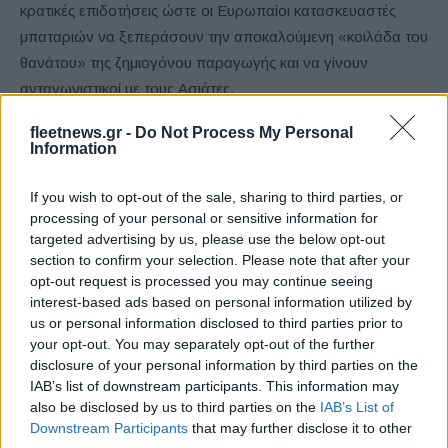
κρατικές επιδοτήσεις ώστε οι Ευρωπαίοι κατασκευαστές
μπαταριών να ξεπεράσουν την αποκαλούμενη «κοιλάδα του
θανάτου» της ζημιογόνου παραγωγής και να γίνουν
ανταγωνιστικοί με τους Ασιάτες.
fleetnews.gr -
Do Not Process My Personal
«Κυβερνήσεις και επενδυτές πρέπει να καταλάβουν ότι η
Information
Κίνα ξόδεψε 15–20 χρόνια και πάνω από 150 δισ. δολάρια
για να φτάσει εδώ που είναι σήμερα, και αν νομίζετε ότι
If you wish to opt-out of the sale, sharing to third parties, or
processing of your personal or sensitive information for
υπάρχει σύντομος δρόμος τότε απλώς δεν καταλαβαίνετε
targeted advertising by us, please use the below opt-out
τις μπαταρίες», δήλωσε ο Rob Anstey, CEO της GDI
section to confirm your selection. Please note that after your
(κατασκευαστής ανόδων πυριτίου για μπαταρίες).
opt-out request is processed you may continue seeing
interest-based ads based on personal information utilized by
us or personal information disclosed to third parties prior to
your opt-out. You may separately opt-out of the further
disclosure of your personal information by third parties on the
IAB’s list of downstream participants. This information may
Ανακοινώθηκε από την Ντουμπάι ο Σενγκέλια (pics)
also be disclosed by us to third parties on the
IAB’s List of
Downstream Participants
that may further disclose it to other