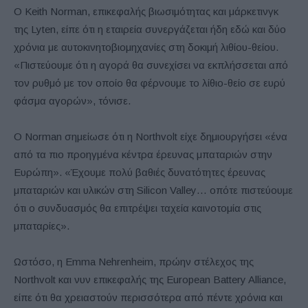
Ο Keith Norman, επικεφαλής βιωσιμότητας και μάρκετινγκ
της Lyten, είπε ότι η εταιρεία συνεργάζεται ήδη εδώ και δύο
χρόνια με αυτοκινητοβιομηχανίες στη δοκιμή λιθίου-θείου.
«Πιστεύουμε ότι η αγορά θα συνεχίσει να εκπλήσσεται από
τον ρυθμό με τον οποίο θα φέρνουμε το λίθιο-θείο σε ευρύ
φάσμα αγορών», τόνισε.
Ο Norman σημείωσε ότι η Northvolt είχε δημιουργήσει «ένα
από τα πιο προηγμένα κέντρα έρευνας μπαταριών στην
Ευρώπη». «Έχουμε πολύ βαθιές δυνατότητες έρευνας
μπαταριών και υλικών στη Silicon Valley… οπότε πιστεύουμε
ότι ο συνδυασμός θα επιτρέψει ταχεία καινοτομία στις
μπαταρίες».
Ωστόσο, η Emma Nehrenheim, πρώην στέλεχος της
Northvolt και νυν επικεφαλής της European Battery Alliance,
είπε ότι θα χρειαστούν περισσότερα από πέντε χρόνια και