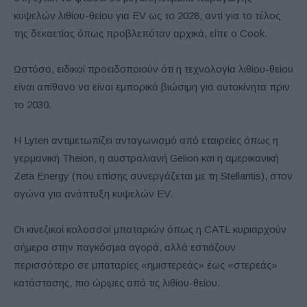
κυψελών λιθίου-θείου για EV ως το 2028, αντί για το τέλος
της δεκαετίας όπως προβλεπόταν αρχικά, είπε ο Cook.
Ωστόσο, ειδικοί προειδοποιούν ότι η τεχνολογία λιθίου-θείου
είναι απίθανο να είναι εμπορικά βιώσιμη για αυτοκίνητα πριν
το 2030.
Η Lyten αντιμετωπίζει ανταγωνισμό από εταιρείες όπως η
γερμανική Theion, η αυστραλιανή Gelion και η αμερικανική
Zeta Energy (που επίσης συνεργάζεται με τη Stellantis), στον
αγώνα για ανάπτυξη κυψελών EV.
Οι κινεζικοί κολοσσοί μπαταριών όπως η CATL κυριαρχούν
σήμερα στην παγκόσμια αγορά, αλλά εστιάζουν
περισσότερο σε μπαταρίες «ημιστερεάς» έως «στερεάς»
κατάστασης, πιο ώριμες από τις λιθίου-θείου.