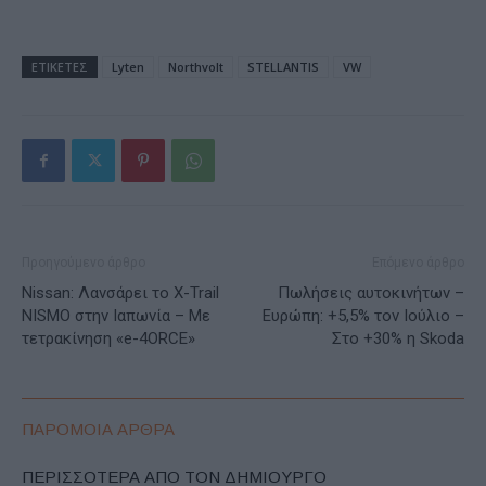
ΕΤΙΚΕΤΕΣ
Lyten
Northvolt
STELLANTIS
VW
Προηγούμενο άρθρο
Επόμενο άρθρο
Nissan: Λανσάρει το X-Trail
Πωλήσεις αυτοκινήτων –
NISMO στην Ιαπωνία – Με
Ευρώπη: +5,5% τον Ιούλιο –
τετρακίνηση «e-4ORCE»
Στο +30% η Skoda
ΠΑΡΟΜΟΙΑ ΑΡΘΡΑ
ΠΕΡΙΣΣΟΤΕΡΑ ΑΠΟ ΤΟΝ ΔΗΜΙΟΥΡΓΟ