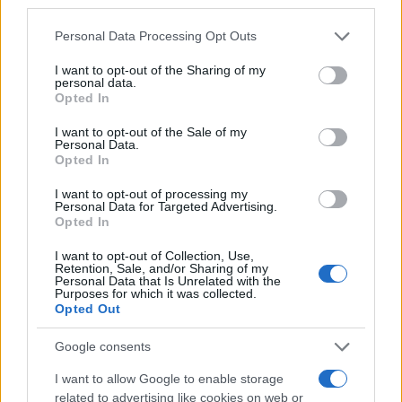
third parties.
Please note that this website/app uses one or more Google
Personal Data Processing Opt Outs
services and may gather and store information including but
Πήρε τον Αλέρικ Φρίμαν ο
not limited to your visit or usage behaviour. You may click to
I want to opt-out of the Sharing of my
personal data.
Βίκος Ιωαννίνων
grant or deny consent to Google and its third-party tags to
Opted In
use your data for below specified purposes in below Google
consent section.
I want to opt-out of the Sale of my
Β.Σ. Καρούλιας: Τζίρος 98,7
Personal Data.
εκατ. ευρώ και αύξηση
Opted In
κερδών 57% - Τα νέα
στοιχήματα σε low & non
I want to opt-out of processing my
alcohol
Personal Data for Targeted Advertising.
Opted In
I want to opt-out of Collection, Use,
Retention, Sale, and/or Sharing of my
Personal Data that Is Unrelated with the
Purposes for which it was collected.
Opted Out
Metlen: Ρεκόρ EBITDA στο α' εξάμηνο, στα 550 εκατ. ευρώ –
Καθαρά κέρδη 313 εκατ. ευρώ
Google consents
I want to allow Google to enable storage
related to advertising like cookies on web or