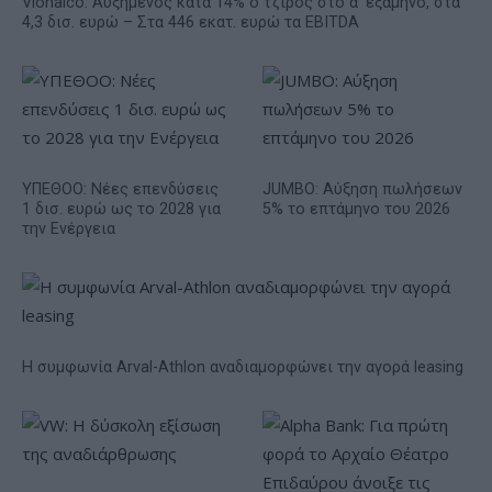
Viohalco: Αυξημένος κατά 14% ο τζίρος στο α' εξάμηνο, στα
4,3 δισ. ευρώ – Στα 446 εκατ. ευρώ τα EBITDA
ΥΠΕΘΟΟ: Νέες επενδύσεις
JUMBO: Αύξηση πωλήσεων
1 δισ. ευρώ ως το 2028 για
5% το επτάμηνο του 2026
την Ενέργεια
Η συμφωνία Arval-Athlon αναδιαμορφώνει την αγορά leasing