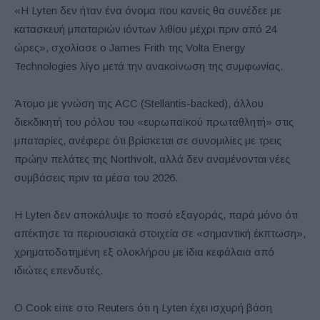
«Η Lyten δεν ήταν ένα όνομα που κανείς θα συνέδεε με
κατασκευή μπαταριών ιόντων λιθίου μέχρι πριν από 24
ώρες», σχολίασε ο James Frith της Volta Energy
Technologies λίγο μετά την ανακοίνωση της συμφωνίας.
Άτομο με γνώση της ACC (Stellantis-backed), άλλου
διεκδικητή του ρόλου του «ευρωπαϊκού πρωταθλητή» στις
μπαταρίες, ανέφερε ότι βρίσκεται σε συνομιλίες με τρεις
πρώην πελάτες της Northvolt, αλλά δεν αναμένονται νέες
συμβάσεις πριν τα μέσα του 2026.
Η Lyten δεν αποκάλυψε το ποσό εξαγοράς, παρά μόνο ότι
απέκτησε τα περιουσιακά στοιχεία σε «σημαντική έκπτωση»,
χρηματοδοτημένη εξ ολοκλήρου με ίδια κεφάλαια από
ιδιώτες επενδυτές.
Ο Cook είπε στο Reuters ότι η Lyten έχει ισχυρή βάση