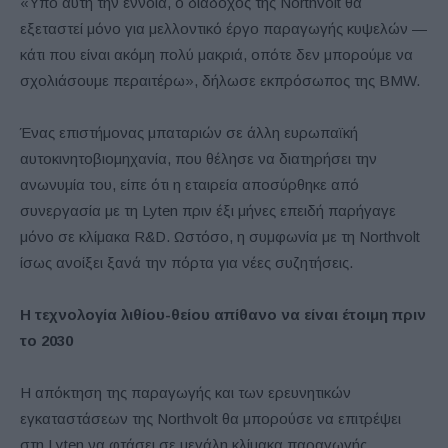
«Υπό αυτή την έννοια, ο διάδοχος της Northvolt θα
εξεταστεί μόνο για μελλοντικό έργο παραγωγής κυψελών —
κάτι που είναι ακόμη πολύ μακριά, οπότε δεν μπορούμε να
σχολιάσουμε περαιτέρω», δήλωσε εκπρόσωπος της BMW.
Ένας επιστήμονας μπαταριών σε άλλη ευρωπαϊκή
αυτοκινητοβιομηχανία, που θέλησε να διατηρήσει την
ανωνυμία του, είπε ότι η εταιρεία αποσύρθηκε από
συνεργασία με τη Lyten πριν έξι μήνες επειδή παρήγαγε
μόνο σε κλίμακα R&D. Ωστόσο, η συμφωνία με τη Northvolt
ίσως ανοίξει ξανά την πόρτα για νέες συζητήσεις.
Η τεχνολογία λιθίου-θείου απίθανο να είναι έτοιμη πριν
το 2030
Η απόκτηση της παραγωγής και των ερευνητικών
εγκαταστάσεων της Northvolt θα μπορούσε να επιτρέψει
στη Lyten να φτάσει σε μεγάλη κλίμακα παραγωγής