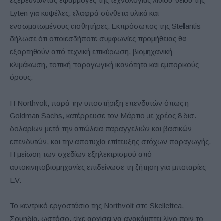
εξερευνώντας εφαρμογές της τεχνολογίας λιθίου-θείου της
Lyten για κυψέλες, ελαφρά σύνθετα υλικά και
ενσωματωμένους αισθητήρες. Εκπρόσωπος της Stellantis
δήλωσε ότι οποιεσδήποτε συμφωνίες προμήθειας θα
εξαρτηθούν από τεχνική επικύρωση, βιομηχανική
κλιμάκωση, τοπική παραγωγική ικανότητα και εμπορικούς
όρους.
Η Northvolt, παρά την υποστήριξη επενδυτών όπως η
Goldman Sachs, κατέρρευσε τον Μάρτιο με χρέος 8 δισ.
δολαρίων μετά την απώλεια παραγγελιών και βασικών
επενδυτών, και την αποτυχία επίτευξης στόχων παραγωγής.
Η μείωση των σχεδίων εξηλεκτρισμού από
αυτοκινητοβιομηχανίες επιδείνωσε τη ζήτηση για μπαταρίες
EV.
Το κεντρικό εργοστάσιο της Northvolt στο Skelleftea,
Σουηδία, ωστόσο, είχε αρχίσει να ανακάμπτει λίγο πριν το