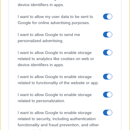
device identifiers in apps.
TV: Η σκακιέρα της νέας
I want to allow my user data to be sent to
σεζόν
Google for online advertising purposes.
HELLENiQ ENERGY: Κέρδη
393 εκατ. ευρώ στο α'
I want to allow Google to send me
εξάμηνο – Στα 734 εκατ.
personalized advertising.
ευρώ τα EBITDA
I want to allow Google to enable storage
related to analytics like cookies on web or
device identifiers in apps.
I want to allow Google to enable storage
IAB Hellas: Νέα Διοικούσα Επιτροπή και νέο Διοικητικό
related to functionality of the website or app.
Συμβούλιο - Πρόεδρος ο Γαληνός Γιαγλής
I want to allow Google to enable storage
related to personalization.
I want to allow Google to enable storage
related to security, including authentication
functionality and fraud prevention, and other