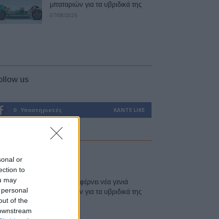
μπαταριών για τα υβριδικά της
07/08/2026
ollow us
0
Υποστηρικτές
ΚΆΝΤΕ LIKE
atest
sonal or
ection to
ou may
Η Toyota φέρνει νέα γενιά
 personal
μπαταριών για τα υβριδικά της
out of the
07/08/2026
 downstream