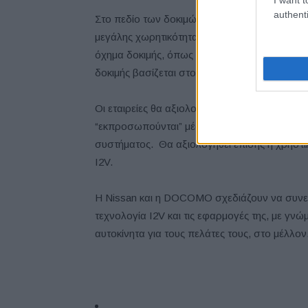
authenti
Στο πεδίο των δοκιμών, οι εταιρείες χρησιμο
μεγάλης χωρητικότητας και υψηλής συχνότητα
όχημα δοκιμής, όπως και προβολής εικόνας μ
δοκιμής βασίζεται στο NV350 της Nissan.
Οι εταιρείες θα αξιολογήσουν τον τρόπο με το
“εκπροσωπούνται” μέσω των avatars, αντιλαμ
συστήματος. Θα αξιολογηθεί επίσης η χρηστι
I2V.
Η Nissan και η DOCOMO σχεδιάζουν να συνεχίσ
τεχνολογία I2V και τις εφαρμογές της, με γ
αυτοκίνητα για τους πελάτες τους, στο μέλλον