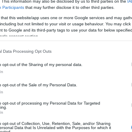
. This information may also be disclosed by us to third parties on the
IA
Participants
that may further disclose it to other third parties.
i-Sensing της Nissan, η οποία λειτουργεί ως κόμβος,
ρόνο από το περιβάλλον κυκλοφορίας, έξω και μέσα από
 that this website/app uses one or more Google services and may gath
including but not limited to your visit or usage behaviour. You may click 
mous Mobility) της Nissan, αναλύει το οδικό
 to Google and its third-party tags to use your data for below specifi
πραγματικό χρόνο και το ημιαυτόνομο σύστημα
ogle consent section.
οφορίες σχετικά με το περιβάλλον γύρω από το
l Data Processing Opt Outs
o opt-out of the Sharing of my personal data.
In
o opt-out of the Sale of my Personal Data.
In
to opt-out of processing my Personal Data for Targeted
ing.
In
o opt-out of Collection, Use, Retention, Sale, and/or Sharing
ersonal Data that Is Unrelated with the Purposes for which it
lected.