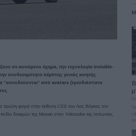
M
ουν σε κινούμενο όχημα, την τεχνολογία Invisible-
την συνδεσιμότητα πέμπτης γενιάς κινητής
B
α “συνοδεύονται” από avatars (τρισδιάστατα
μ
τος
03
ια πρώτη φορά στην έκθεση CES του Λας Βέγκας τον
Το
υψ
 πεδίο δοκιμών της Nissan στην Yokosuka της Ιαπωνίας.
στ