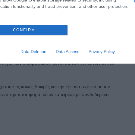
cation functionality and fraud prevention, and other user protection.
ποιούν τη συνδεσιμότητα κινητής 5G υψηλών ταχυτήτων,
ς, για την ασύρματη μετάδοση δεδομένων avatar στο
έσα από το όχημα, σε πραγματικό χρόνο. Το όχημα
CONFIRM
ν οποίο οι επιβάτες στο αυτοκίνητο αλλά και αυτοί που
Data Deletion
Data Access
Privacy Policy
βάνονται την παρουσία τους, μέσω του λειτουργικού
κότητα των διαδραστικών δυνατοτήτων επικοινωνίας του
ουν τις κοινές δοκιμές και την έρευνα σχετικά με την
νώμονα την προσφορά νέων εμπειριών με συνδεδεμένα
.