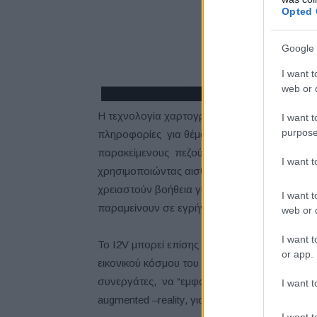
Opted 
Google 
I want t
web or d
Η τεχνολογία χαρτογραφεί ένα εικονικό χώρ
I want t
purpose
πληροφορίες για θέματα όπως οι κυκλοφορια
παρακείμενους πεζούς. Μπορεί επίσης να πα
I want 
χρησιμοποιώντας αισθητήρες στην καμπίνα, 
χρειαστούν βοήθεια για να βρουν κάτι, ή για
I want t
παραμείνουν σε εγρήγορση.
web or d
I want t
Το I2V μπορεί επίσης να συνδέσει τους οδηγ
or app.
εικονικού κόσμου του Metaverse. Αυτό δίνει τη
συνεργάτες, να “εμφανίζονται” μέσα στο αυτ
I want t
augmented –reality, για την παροχή βοήθειας
I want t