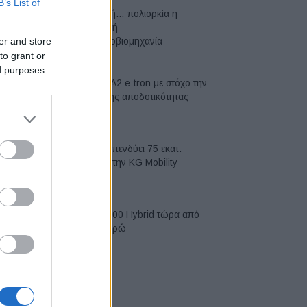
B’s List of
Σε κινεζική… πολιορκία η
ευρωπαϊκή
er and store
αυτοκινητοβιομηχανία
to grant or
06/08/2026
ed purposes
Νέο Audi A2 e-tron με στόχο την
κορυφή της αποδοτικότητας
05/08/2026
Η Chery επενδύει 75 εκατ.
δολάρια στην KG Mobility
04/08/2026
Το FIAT 500 Hybrid τώρα από
18.990 ευρώ
04/08/2026