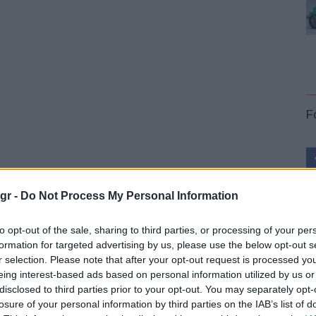
F
τική τεχνολογία του Nissan Intelligent Mobility που
σμο. Το I2V έρχεται για να υποστηρίξει τους οδηγούς,
gr -
Do Not Process My Personal Information
ες έξω και μέσα από το όχημα, σε συνδυασμό με
L
ιτρέπει στο σύστημα όχι μόνο να παρακολουθεί το άμεσο
to opt-out of the sale, sharing to third parties, or processing of your per
formation for targeted advertising by us, please use the below opt-out s
αμβάνεται τι είναι μπροστά, ακόμα και να δείχνει τι
r selection. Please note that after your opt-out request is processed y
 γωνία. Για να καταστεί η οδήγηση πιο ευχάριστη, η
eing interest-based ads based on personal information utilized by us or
ό, ανθρώπινο τρόπο, μέσω των “avatars” που
disclosed to third parties prior to your opt-out. You may separately opt-
losure of your personal information by third parties on the IAB’s list of