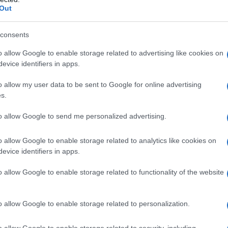
Out
consents
o allow Google to enable storage related to advertising like cookies on
evice identifiers in apps.
ο 360 μοιρών γύρω από το αυτοκίνητο, παρέχοντας
o allow my user data to be sent to Google for online advertising
s.
κές συνθήκες , η ορατότητα, η σήμανση ή
ρακολουθεί τους επιβάτες εντός του οχήματος,
to allow Google to send me personalized advertising.
προκειμένου να προβλέψει καλύτερα πότε μπορεί να
 να κάνουν μια στάση για ξεκούραση, ώστε να
o allow Google to enable storage related to analytics like cookies on
evice identifiers in apps.
o allow Google to enable storage related to functionality of the website
ούς και τους επιβάτες με άλλους ανθρώπους, μέσω του
 δυνατότητα σε μια οικογένεια, σε φίλους και
οκίνητο ως τρισδιάστατα είδωλα σε περιβάλλον
o allow Google to enable storage related to personalization.
 ή συντροφιάς.
o allow Google to enable storage related to security, including