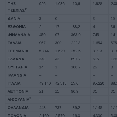
ΤΗΣ
926
1.036
-10,6
1.928
2.0
2
ΤΣΕΧΙΑΣ
ΔΑΝΙΑ
3
0
3
15
ΕΣΘΟΝΙΑ
2
17
-88,2
4
36
ΦΙΝΛΑΝΔΙΑ
450
97
363,9
745
141
ΓΑΛΛΙΑ
967
300
222,3
1.654
575
ΓΕΡΜΑΝΙΑ
5.744
1.629
252,6
9.713
3.1
ΕΛΛΑΔΑ
343
43
697,7
615
126
ΟΥΓΓΑΡΙΑ
14
3
366,7
26
8
ΙΡΛΑΝΔΙΑ
–
–
–
–
ΙΤΑΛΙΑ
49.140
42.513
15,6
95.228
88.
ΛΕΤΤΟΝΙΑ
21
11
90,9
31
31
3
ΛΙΘΟΥΑΝΙΑ
–
–
–
–
ΟΛΛΑΝΔΙΑ
448
737
-39,2
1.148
1.1
ΠΟΛΩΝΙΑ
2.160
2.570
-16,0
4.330
5.0