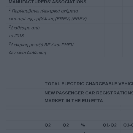
MANUFACTURERS’ ASSOCIATIONS
1
Περιλαμβάνει ηλεκτρικά οχήματα
εκτεταμένης εμβέλειας (
EREV
) (
EREV
)
2
Διαθέσιμο από
το
2018
3
Διάκριση μεταξύ
BEV
και
PHEV
δεν είναι διαθέσιμη
TOTAL ELECTRIC CHARGEABLE VEHICL
NEW PASSENGER CAR REGISTRATIONS
MARKET IN THE EU+EFTA
Q2
Q2
%
Q1-Q2
Q1-