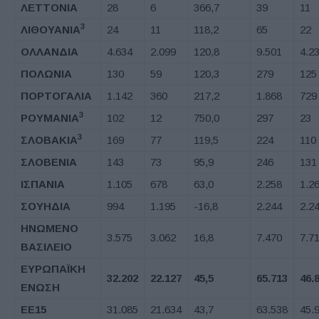
ΛΕΤΤΟΝΙΑ
28
6
366,7
39
11
3
ΛΙΘΟΥΑΝΙΑ
24
11
118,2
65
22
ΟΛΛΑΝΔΙΑ
4.634
2.099
120,8
9.501
4.2
ΠΟΛΩΝΙΑ
130
59
120,3
279
125
ΠΟΡΤΟΓΑΛΙΑ
1.142
360
217,2
1.868
729
3
ΡΟΥΜΑΝΙΑ
102
12
750,0
297
23
3
ΣΛΟΒΑΚΙΑ
169
77
119,5
224
110
ΣΛΟΒΕΝΙΑ
143
73
95,9
246
131
ΙΣΠΑΝΙΑ
1.105
678
63,0
2.258
1.2
ΣΟΥΗΔΙΑ
994
1.195
-16,8
2.244
2.2
ΗΝΩΜΕΝΟ
3.575
3.062
16,8
7.470
7.7
ΒΑΣΙΛΕΙΟ
ΕΥΡΩΠΑΪΚΗ
32.202
22.127
45,5
65.713
46.
ΕΝΩΣΗ
ΕΕ
15
31.085
21.634
43,7
63.538
45.