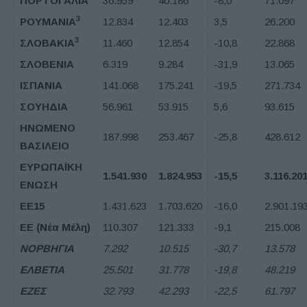
ΠΟΡΤΟΓΑΛΙΑ
36.959
40.186
-8,0
71.097
3
ΡΟΥΜΑΝΙΑ
12.834
12.403
3,5
26.200
3
ΣΛΟΒΑΚΙΑ
11.460
12.854
-10,8
22.868
ΣΛΟΒΕΝΙΑ
6.319
9.284
-31,9
13.065
ΙΣΠΑΝΙΑ
141.068
175.241
-19,5
271.734
ΣΟΥΗΔΙΑ
56.961
53.915
5,6
93.615
ΗΝΩΜΕΝΟ
187.998
253.467
-25,8
428.612
ΒΑΣΙΛΕΙΟ
ΕΥΡΩΠΑΪΚΗ
1.541.930
1.824.953
-15,5
3.116.20
ΕΝΩΣΗ
ΕΕ
15
1.431.623
1.703.620
-16,0
2.901.19
ΕΕ
(
Νέα Μέλη
)
110.307
121.333
-9,1
215.008
ΝΟΡΒΗΓΙΑ
7.292
10.515
-30,7
13.578
ΕΛΒΕΤΙΑ
25.501
31.778
-19,8
48.219
ΕΖΕΣ
32.793
42.293
-22,5
61.797