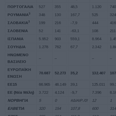
ΠΟΡΤΟΓΑΛΙΑ
527
355
48,5
1.120
740
3
ΡΟΥΜΑΝΙΑ
348
130
167,7
525
324
3
ΣΛΟΒΑΚΙΑ
199
216
-7,9
444
416
ΣΛΟΒΕΝΙΑ
52
141
-63,1
108
211
ΙΣΠΑΝΙΑ
5.952
903
559,1
8.964
1.4
ΣΟΥΗΔΙΑ
1.278
762
67,7
2.342
1.8
ΗΝΩΜΕΝΟ
–
–
–
–
ΒΑΣΙΛΕΙΟ
ΕΥΡΩΠΑΪΚΗ
70.687
52.273
35,2
132.407
107
ΕΝΩΣΗ
ΕΕ
15
66.965
48.149
39,1
125.011
99.
ΕΕ
(
Νέα Μέλη
)
3.722
4.124
-9,7
7.396
8.1
ΝΟΡΒΗΓΙΑ
5
0
#ΔΙΑΙΡ./0!
12
1
ΕΛΒΕΤΙΑ
320
154
107,8
600
314