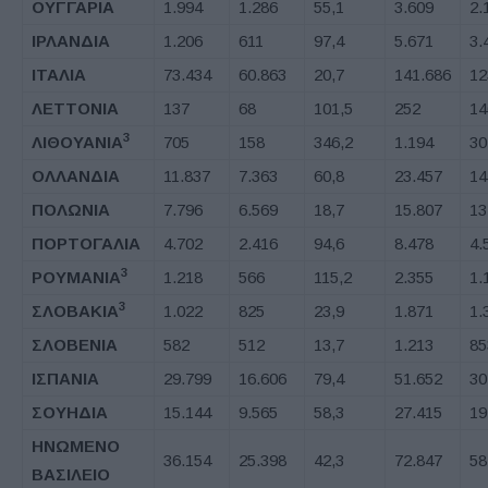
ΟΥΓΓΑΡΙΑ
1.994
1.286
55,1
3.609
2.
ΙΡΛΑΝΔΙΑ
1.206
611
97,4
5.671
3.
ΙΤΑΛΙΑ
73.434
60.863
20,7
141.686
12
ΛΕΤΤΟΝΙΑ
137
68
101,5
252
14
3
ΛΙΘΟΥΑΝΙΑ
705
158
346,2
1.194
30
ΟΛΛΑΝΔΙΑ
11.837
7.363
60,8
23.457
14
ΠΟΛΩΝΙΑ
7.796
6.569
18,7
15.807
13
ΠΟΡΤΟΓΑΛΙΑ
4.702
2.416
94,6
8.478
4.
3
ΡΟΥΜΑΝΙΑ
1.218
566
115,2
2.355
1.
3
ΣΛΟΒΑΚΙΑ
1.022
825
23,9
1.871
1.
ΣΛΟΒΕΝΙΑ
582
512
13,7
1.213
85
ΙΣΠΑΝΙΑ
29.799
16.606
79,4
51.652
30
ΣΟΥΗΔΙΑ
15.144
9.565
58,3
27.415
19
ΗΝΩΜΕΝΟ
36.154
25.398
42,3
72.847
58
ΒΑΣΙΛΕΙΟ