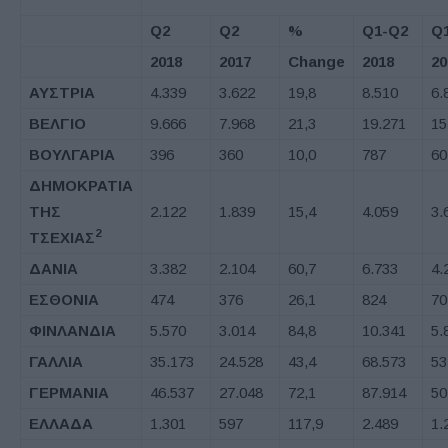
Q2
Q2
%
Q1-Q2
Q
2018
2017
Change
2018
20
ΑΥΣΤΡΙΑ
4.339
3.622
19,8
8.510
6.
ΒΕΛΓΙΟ
9.666
7.968
21,3
19.271
15
ΒΟΥΛΓΑΡΙΑ
396
360
10,0
787
60
ΔΗΜΟΚΡΑΤΙΑ
ΤΗΣ
2.122
1.839
15,4
4.059
3.
2
ΤΣΕΧΙΑΣ
ΔΑΝΙΑ
3.382
2.104
60,7
6.733
4.
ΕΣΘΟΝΙΑ
474
376
26,1
824
70
ΦΙΝΛΑΝΔΙΑ
5.570
3.014
84,8
10.341
5.
ΓΑΛΛΙΑ
35.173
24.528
43,4
68.573
53
ΓΕΡΜΑΝΙΑ
46.537
27.048
72,1
87.914
50
ΕΛΛΑΔΑ
1.301
597
117,9
2.489
1.