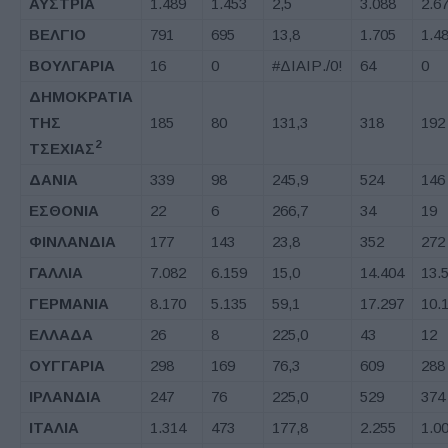
ΑΥΣΤΡΙΑ
1.489
1.453
2,5
3.088
2.6
ΒΕΛΓΙΟ
791
695
13,8
1.705
1.4
ΒΟΥΛΓΑΡΙΑ
16
0
#ΔΙΑΙΡ./0!
64
0
ΔΗΜΟΚΡΑΤΙΑ
ΤΗΣ
185
80
131,3
318
192
2
ΤΣΕΧΙΑΣ
ΔΑΝΙΑ
339
98
245,9
524
146
ΕΣΘΟΝΙΑ
22
6
266,7
34
19
ΦΙΝΛΑΝΔΙΑ
177
143
23,8
352
272
ΓΑΛΛΙΑ
7.082
6.159
15,0
14.404
13.
ΓΕΡΜΑΝΙΑ
8.170
5.135
59,1
17.297
10.
ΕΛΛΑΔΑ
26
8
225,0
43
12
ΟΥΓΓΑΡΙΑ
298
169
76,3
609
288
ΙΡΛΑΝΔΙΑ
247
76
225,0
529
374
ΙΤΑΛΙΑ
1.314
473
177,8
2.255
1.0