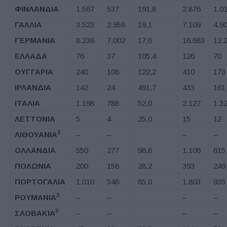
ΦΙΝΛΑΝΔΙΑ
1.567
537
191,8
2.876
1.0
ΓΑΛΛΙΑ
3.523
2.958
19,1
7.109
4.9
ΓΕΡΜΑΝΙΑ
8.236
7.002
17,6
16.683
12.
ΕΛΛΑΔΑ
76
37
105,4
126
70
ΟΥΓΓΑΡΙΑ
240
108
122,2
410
173
ΙΡΛΑΝΔΙΑ
142
24
491,7
433
161
ΙΤΑΛΙΑ
1.198
788
52,0
2.127
1.3
ΛΕΤΤΟΝΙΑ
5
4
25,0
15
12
3
ΛΙΘΟΥΑΝΙΑ
–
–
–
–
ΟΛΛΑΝΔΙΑ
550
277
98,6
1.106
615
ΠΟΛΩΝΙΑ
200
156
28,2
393
249
ΠΟΡΤΟΓΑΛΙΑ
1.010
546
85,0
1.803
935
3
ΡΟΥΜΑΝΙΑ
–
–
–
–
3
ΣΛΟΒΑΚΙΑ
–
–
–
–