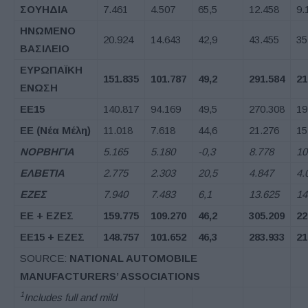
ΣΟΥΗΔΙΑ
7.461
4.507
65,5
12.458
9.
ΗΝΩΜΕΝΟ
20.924
14.643
42,9
43.455
35
ΒΑΣΙΛΕΙΟ
ΕΥΡΩΠΑΪΚΗ
151.835
101.787
49,2
291.584
21
ΕΝΩΣΗ
ΕΕ
15
140.817
94.169
49,5
270.308
19
ΕΕ
(
Νέα Μέλη
)
11.018
7.618
44,6
21.276
15
ΝΟΡΒΗΓΙΑ
5.165
5.180
-0,3
8.778
10
ΕΛΒΕΤΙΑ
2.775
2.303
20,5
4.847
4.
ΕΖΕΣ
7.940
7.483
6,1
13.625
14
ΕΕ
+
ΕΖΕΣ
159.775
109.270
46,2
305.209
22
ΕΕ
15 +
ΕΖΕΣ
148.757
101.652
46,3
283.933
21
SOURCE:
NATIONAL AUTOMOBILE
MANUFACTURERS’ ASSOCIATIONS
1
Includes full and mild