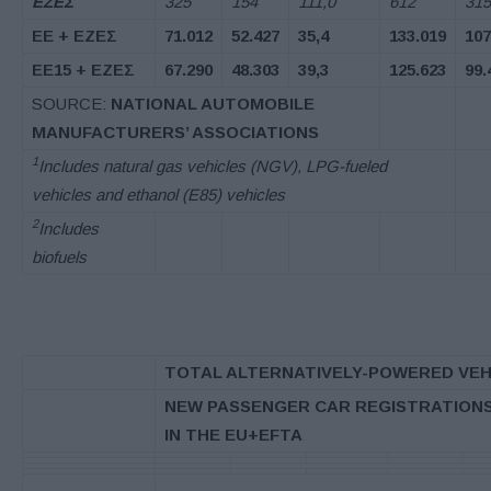
ΕΖΕΣ
325
154
111,0
612
315
ΕΕ
+
ΕΖΕΣ
71.012
52.427
35,4
133.019
107
ΕΕ
15 +
ΕΖΕΣ
67.290
48.303
39,3
125.623
99.
SOURCE:
NATIONAL AUTOMOBILE
MANUFACTURERS’ ASSOCIATIONS
1
Includes natural gas vehicles (NGV), LPG-fueled
vehicles and ethanol (E85) vehicles
2
Includes
biofuels
TOTAL ALTERNATIVELY-POWERED VEHI
NEW PASSENGER CAR REGISTRATION
IN THE EU+EFTA