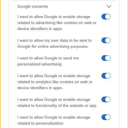
NEW PASSENGER CAR REGISTRATION
Google consents
IN THE EU+EFTA
I want to allow Google to enable storage
related to advertising like cookies on web or
device identifiers in apps.
Q2
Q2
%
Q1-Q2
Q
I want to allow my user data to be sent to
2018
2017
Change
2018
20
Google for online advertising purposes.
ΑΥΣΤΡΙΑ
1.998
1.635
22,2
3.682
3.
I want to allow Google to send me
ΒΕΛΓΙΟ
4.120
3.064
34,5
8.613
7.
personalized advertising.
ΒΟΥΛΓΑΡΙΑ
372
349
6,6
708
58
I want to allow Google to enable storage
ΔΗΜΟΚΡΑΤΙΑ
related to analytics like cookies on web or
ΤΗΣ
928
723
28,4
1.648
1.
device identifiers in apps.
2
ΤΣΕΧΙΑΣ
I want to allow Google to enable storage
ΔΑΝΙΑ
2.237
1.953
14,5
4.554
3.
related to functionality of the website or app.
ΕΣΘΟΝΙΑ
444
347
28,0
774
63
I want to allow Google to enable storage
ΦΙΝΛΑΝΔΙΑ
3.376
2.237
50,9
6.368
4.
related to personalization.
ΓΑΛΛΙΑ
23.601
15.111
56,2
45.406
34