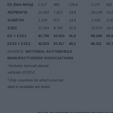
ΕΕ
(
Νέα Μέλη
)
1.117
493
126,6
2.175
921
ΝΟΡΒΗΓΙΑ
10.451
7.812
33,8
20.145
14.
ΕΛΒΕΤΙΑ
1.103
971
13,6
2.428
2.0
ΕΖΕΣ
11.554
8.783
31,5
22.573
16.
ΕΕ
+
ΕΖΕΣ
43.756
30.910
41,6
88.286
63.
ΕΕ
15 +
ΕΖΕΣ
42.639
30.417
40,2
86.111
62.
SOURCE:
NATIONAL AUTOMOBILE
MANUFACTURERS’ ASSOCIATIONS
1
Includes fuel cell electric
vehicles (FCEV)
2
Only countries for which sourced
data is available are listed