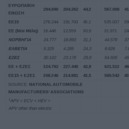
ΕΥΡΩΠΑΪΚΗ
294.690
204.262
44,3
567.008
41
ΕΝΩΣΗ
ΕΕ
15
278.244
191.703
45,1
535.037
39
ΕΕ
(
Νέα Μέλη
)
16.446
12.559
30,9
31.971
24
ΝΟΡΒΗΓΙΑ
24.777
18.893
31,1
44.579
37
ΕΛΒΕΤΙΑ
5.325
4.285
24,3
9.926
7.
ΕΖΕΣ
30.102
23.178
29,9
54.505
45
ΕΕ
+
ΕΖΕΣ
324.792
227.440
42,8
621.513
46
ΕΕ
15 +
ΕΖΕΣ
308.346
214.881
43,5
589.542
43
SOURCE:
NATIONAL AUTOMOBILE
MANUFACTURERS’ ASSOCIATIONS
1
APV = ECV + HEV +
APV other than electric