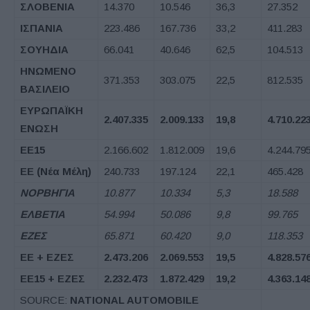
ΣΛΟΒΕΝΙΑ
14.370
10.546
36,3
27.352
ΙΣΠΑΝΙΑ
223.486
167.736
33,2
411.283
ΣΟΥΗΔΙΑ
66.041
40.646
62,5
104.513
ΗΝΩΜΕΝΟ
371.353
303.075
22,5
812.535
ΒΑΣΙΛΕΙΟ
ΕΥΡΩΠΑΪΚΗ
2.407.335
2.009.133
19,8
4.710.22
ΕΝΩΣΗ
ΕΕ
15
2.166.602
1.812.009
19,6
4.244.79
ΕΕ
(
Νέα Μέλη
)
240.733
197.124
22,1
465.428
ΝΟΡΒΗΓΙΑ
10.877
10.334
5,3
18.588
ΕΛΒΕΤΙΑ
54.994
50.086
9,8
99.765
ΕΖΕΣ
65.871
60.420
9,0
118.353
ΕΕ
+
ΕΖΕΣ
2.473.206
2.069.553
19,5
4.828.57
ΕΕ
15 +
ΕΖΕΣ
2.232.473
1.872.429
19,2
4.363.14
SOURCE:
NATIONAL AUTOMOBILE