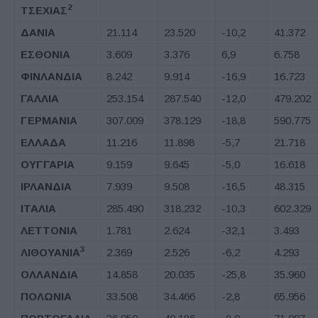
2
ΤΣΕΧΙΑΣ
ΔΑΝΙΑ
21.114
23.520
-10,2
41.372
ΕΣΘΟΝΙΑ
3.609
3.376
6,9
6.758
ΦΙΝΛΑΝΔΙΑ
8.242
9.914
-16,9
16.723
ΓΑΛΛΙΑ
253.154
287.540
-12,0
479.202
ΓΕΡΜΑΝΙΑ
307.009
378.129
-18,8
590.775
ΕΛΛΑΔΑ
11.216
11.898
-5,7
21.718
ΟΥΓΓΑΡΙΑ
9.159
9.645
-5,0
16.618
ΙΡΛΑΝΔΙΑ
7.939
9.508
-16,5
48.315
ΙΤΑΛΙΑ
285.490
318.232
-10,3
602.329
ΛΕΤΤΟΝΙΑ
1.781
2.624
-32,1
3.493
3
ΛΙΘΟΥΑΝΙΑ
2.369
2.526
-6,2
4.293
ΟΛΛΑΝΔΙΑ
14.858
20.035
-25,8
35.960
ΠΟΛΩΝΙΑ
33.508
34.466
-2,8
65.956