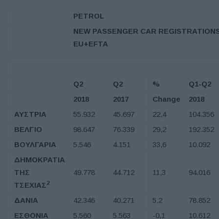
PETROL
NEW PASSENGER CAR REGISTRATIONS
EU+EFTA
Q2
Q2
%
Q1-Q2
2018
2017
Change
2018
ΑΥΣΤΡΙΑ
55.932
45.697
22,4
104.356
ΒΕΛΓΙΟ
98.647
76.339
29,2
192.352
ΒΟΥΛΓΑΡΙΑ
5.546
4.151
33,6
10.092
ΔΗΜΟΚΡΑΤΙΑ
ΤΗΣ
49.778
44.712
11,3
94.016
2
ΤΣΕΧΙΑΣ
ΔΑΝΙΑ
42.346
40.271
5,2
78.852
ΕΣΘΟΝΙΑ
5.560
5.563
-0,1
10.612