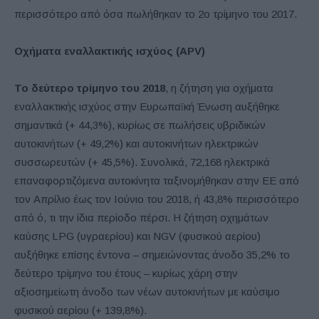
περισσότερο από όσα πωλήθηκαν το 2ο τρίμηνο του 2017.
Οχήματα εναλλακτικής ισχύος (APV)
Το δεύτερο τρίμηνο του 2018
, η ζήτηση για οχήματα
εναλλακτικής ισχύος στην Ευρωπαϊκή Ένωση αυξήθηκε
σημαντικά (+ 44,3%), κυρίως σε πωλήσεις υβριδικών
αυτοκινήτων (+ 49,2%) και αυτοκινήτων ηλεκτρικών
συσσωρευτών (+ 45,5%). Συνολικά, 72,168 ηλεκτρικά
επαναφορτιζόμενα αυτοκίνητα ταξινομήθηκαν στην ΕΕ από
τον Απρίλιο έως τον Ιούνιο του 2018, ή 43,8% περισσότερο
από ό, τι την ίδια περίοδο πέρσι. Η ζήτηση οχημάτων
καύσης LPG (υγραερίου) και NGV (φυσικού αερίου)
αυξήθηκε επίσης έντονα – σημειώνοντας άνοδο 35,2% το
δεύτερο τρίμηνο του έτους – κυρίως χάρη στην
αξιοσημείωτη άνοδο των νέων αυτοκινήτων με καύσιμο
φυσικού αερίου (+ 139,8%).