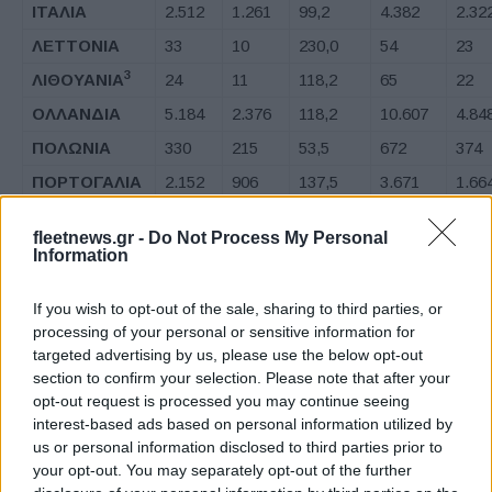
ΙΤΑΛΙΑ
2.512
1.261
99,2
4.382
2.32
ΛΕΤΤΟΝΙΑ
33
10
230,0
54
23
3
ΛΙΘΟΥΑΝΙΑ
24
11
118,2
65
22
ΟΛΛΑΝΔΙΑ
5.184
2.376
118,2
10.607
4.84
ΠΟΛΩΝΙΑ
330
215
53,5
672
374
ΠΟΡΤΟΓΑΛΙΑ
2.152
906
137,5
3.671
1.66
3
ΡΟΥΜΑΝΙΑ
102
12
750,0
297
23
fleetnews.gr -
Do Not Process My Personal
3
ΣΛΟΒΑΚΙΑ
169
77
119,5
224
110
Information
ΣΛΟΒΕΝΙΑ
190
112
69,6
360
186
If you wish to opt-out of the sale, sharing to third parties, or
ΙΣΠΑΝΙΑ
2.817
1.480
90,3
5.016
2.48
processing of your personal or sensitive information for
ΣΟΥΗΔΙΑ
6.405
4.296
49,1
12.615
8.10
targeted advertising by us, please use the below opt-out
section to confirm your selection. Please note that after your
ΗΝΩΜΕΝΟ
15.230
10.755
41,6
29.392
23.4
opt-out request is processed you may continue seeing
ΒΑΣΙΛΕΙΟ
interest-based ads based on personal information utilized by
us or personal information disclosed to third parties prior to
ΕΥΡΩΠΑΪΚΗ
72.168
50.202
43,8
143.017
98.0
your opt-out. You may separately opt-out of the further
ΕΝΩΣΗ