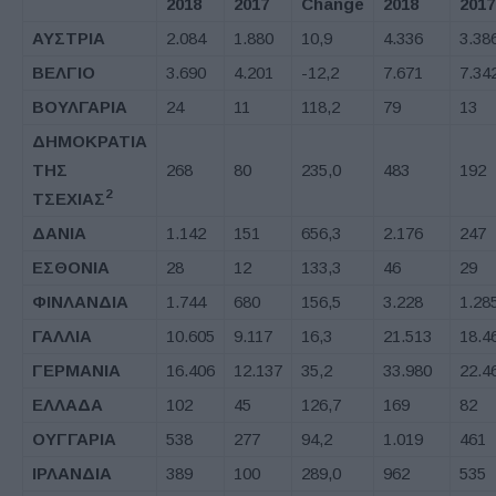
2018
2017
Change
2018
2017
ΑΥΣΤΡΙΑ
2.084
1.880
10,9
4.336
3.38
ΒΕΛΓΙΟ
3.690
4.201
-12,2
7.671
7.34
ΒΟΥΛΓΑΡΙΑ
24
11
118,2
79
13
ΔΗΜΟΚΡΑΤΙΑ
ΤΗΣ
268
80
235,0
483
192
2
ΤΣΕΧΙΑΣ
ΔΑΝΙΑ
1.142
151
656,3
2.176
247
ΕΣΘΟΝΙΑ
28
12
133,3
46
29
ΦΙΝΛΑΝΔΙΑ
1.744
680
156,5
3.228
1.28
ΓΑΛΛΙΑ
10.605
9.117
16,3
21.513
18.4
ΓΕΡΜΑΝΙΑ
16.406
12.137
35,2
33.980
22.4
ΕΛΛΑΔΑ
102
45
126,7
169
82
ΟΥΓΓΑΡΙΑ
538
277
94,2
1.019
461
ΙΡΛΑΝΔΙΑ
389
100
289,0
962
535