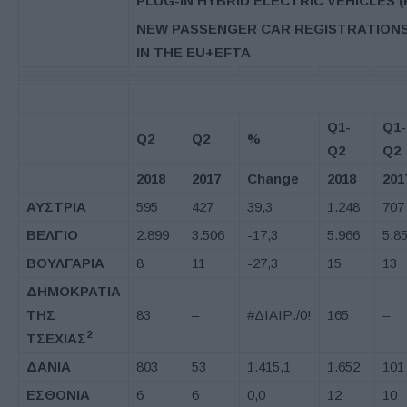
PLUG-IN HYBRID ELECTRIC VEHICLES (
NEW PASSENGER CAR REGISTRATION
IN THE EU+EFTA
Q1-
Q1-
Q2
Q2
%
Q2
Q2
2018
2017
Change
2018
201
ΑΥΣΤΡΙΑ
595
427
39,3
1.248
707
ΒΕΛΓΙΟ
2.899
3.506
-17,3
5.966
5.8
ΒΟΥΛΓΑΡΙΑ
8
11
-27,3
15
13
ΔΗΜΟΚΡΑΤΙΑ
ΤΗΣ
83
–
#ΔΙΑΙΡ./0!
165
–
2
ΤΣΕΧΙΑΣ
ΔΑΝΙΑ
803
53
1.415,1
1.652
101
ΕΣΘΟΝΙΑ
6
6
0,0
12
10