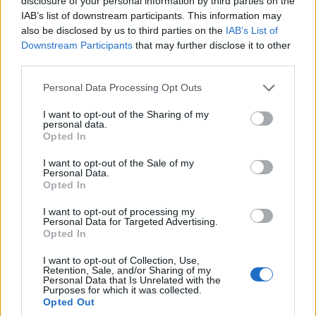
disclosure of your personal information by third parties on the
ΕΕ
15
70.462
49.385
42,7
139.718
96.6
IAB’s list of downstream participants. This information may
also be disclosed by us to third parties on the
IAB’s List of
ΕΕ
(
Νέα Μέλη
)
1.706
817
108,8
3.299
1.43
Downstream Participants
that may further disclose it to other
ΝΟΡΒΗΓΙΑ
19.607
13.713
43,0
35.789
27.2
third parties.
ΕΛΒΕΤΙΑ
2.230
1.828
22,0
4.479
3.48
Please note that this website/app uses one or more Google
Personal Data Processing Opt Outs
services and may gather and store information including but
ΕΖΕΣ
21.837
15.541
40,5
40.268
30.6
not limited to your visit or usage behaviour. You may click to
I want to opt-out of the Sharing of my
ΕΕ
+
ΕΖΕΣ
94.005
65.743
43,0
183.285
128.
personal data.
grant or deny consent to Google and its third-party tags to
Opted In
ΕΕ
15 +
ΕΖΕΣ
92.299
64.926
42,2
179.986
127.
use your data for below specified purposes in below Google
consent section.
I want to opt-out of the Sale of my
SOURCE:
NATIONAL AUTOMOBILE
Personal Data.
MANUFACTURERS’ ASSOCIATIONS
Opted In
1
ECV = BEV + FCEV +
I want to opt-out of processing my
Personal Data for Targeted Advertising.
PHEV + EREV
Opted In
I want to opt-out of Collection, Use,
Retention, Sale, and/or Sharing of my
Personal Data that Is Unrelated with the
Purposes for which it was collected.
1
HYBRID ELECTRIC VEHICLES (HEV)
Opted Out