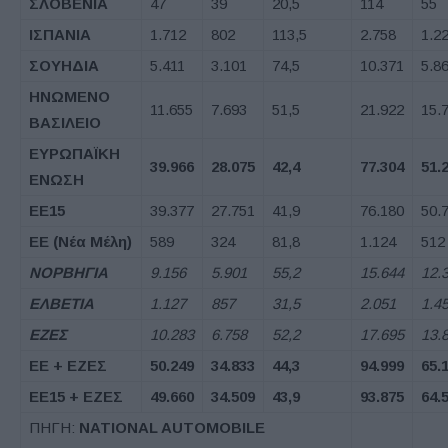
ΣΛΟΒΕΝΙΑ
47
39
20,5
114
55
ΙΣΠΑΝΙΑ
1.712
802
113,5
2.758
1.2
ΣΟΥΗΔΙΑ
5.411
3.101
74,5
10.371
5.8
ΗΝΩΜΕΝΟ
11.655
7.693
51,5
21.922
15.
ΒΑΣΙΛΕΙΟ
ΕΥΡΩΠΑΪΚΗ
39.966
28.075
42,4
77.304
51.
ΕΝΩΣΗ
ΕΕ
15
39.377
27.751
41,9
76.180
50.
ΕΕ
(
Νέα Μέλη
)
589
324
81,8
1.124
512
ΝΟΡΒΗΓΙΑ
9.156
5.901
55,2
15.644
12.
ΕΛΒΕΤΙΑ
1.127
857
31,5
2.051
1.4
ΕΖΕΣ
10.283
6.758
52,2
17.695
13.
ΕΕ
+
ΕΖΕΣ
50.249
34.833
44,3
94.999
65.
ΕΕ
15 +
ΕΖΕΣ
49.660
34.509
43,9
93.875
64.
ΠΗΓΗ:
NATIONAL AUTOMOBILE