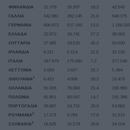
ΦΙΝΛΑΝΔΙΑ
21.379
18.397
16,2
42.543
ΓΑΛΛΙΑ
342.981
282.145
21,6
640.375
ΓΕΡΜΑΝΙΑ
606.872
537.160
13,0
1.160.33
ΕΛΛΑΔΑ
22.972
16.741
37,2
38.002
ΟΥΓΓΑΡΙΑ
27.965
19.520
43,3
50.500
ΙΡΛΑΝΔΙΑ
6.211
5.114
21,5
33.130
ΙΤΑΛΙΑ
187.679
175.093
7,2
377.540
ΛΕΤΤΟΝΙΑ
3.050
2.637
15,7
5.494
3
ΛΙΘΟΥΑΝΙΑ
6.415
4.606
39,3
10.479
ΟΛΛΑΝΔΙΑ
91.036
78.880
15,4
193.993
ΠΟΛΩΝΙΑ
91.851
80.047
14,7
191.266
ΠΟΡΤΟΓΑΛΙΑ
29.667
24.715
20,0
54.982
3
ΡΟΥΜΑΝΙΑ
17.373
9.763
77,9
31.513
3
ΣΛΟΒΑΚΙΑ
18.825
15.579
20,8
34.104