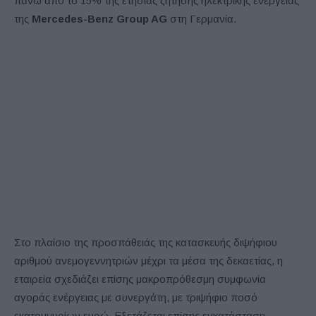
πάνω από το 15% της ετήσιας ζήτησης ηλεκτρικής ενέργειας
της
Mercedes-Benz Group AG
στη Γερμανία.
Στο πλαίσιο της προσπάθειάς της κατασκευής διψήφιου
αριθμού ανεμογεννητριών μέχρι τα μέσα της δεκαετίας, η
εταιρεία σχεδιάζει επίσης μακροπρόθεσμη συμφωνία
αγοράς ενέργειας με συνεργάτη, με τριψήφιο ποσό
εκατομμυρίων ευρώ. Εξετάζεται επίσης εγκατάσταση