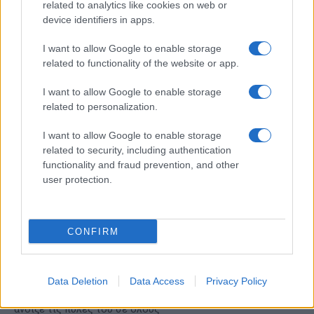
related to analytics like cookies on web or
device identifiers in apps.
I want to allow Google to enable storage
related to functionality of the website or app.
Η συμφωνία Arval-Athlon αναδιαμορφώνει την αγορά leasing
I want to allow Google to enable storage
related to personalization.
I want to allow Google to enable storage
related to security, including authentication
VW: Η δύσκολη εξίσωση
functionality and fraud prevention, and other
της αναδιάρθρωσης
user protection.
18η συνεχόμενη χρονιά για
τον ΟΤΕ στη διεθνή σειρά
δεικτών FTSE4Good
CONFIRM
Data Deletion
Data Access
Privacy Policy
Alpha Bank: Για πρώτη φορά το Αρχαίο Θέατρο Επιδαύρου
άνοιξε τις πύλες του σε όλους