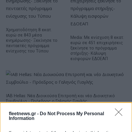
Χρηματοδότηση 8 εκατ.
ευρώ σε 843 μέσα
Media: Με ενίσχυση 8 εκατ.
ενημέρωσης- Ξεκίνησε το
ευρώ σε 451 επιχειρήσεις
πενταετές πρόγραμμα
ξεκίνησε το πρόγραμμα
ενίσχυσης του Τύπου
στήριξης- Κάλυψη
εισφορών ΕΔΟΕΑΠ
IAB Hellas: Νέα Διοικούσα Επιτροπή και νέο Διοικητικό
Συμβούλιο - Πρόεδρος ο Γαληνός Γιαγλής
fleetnews.gr -
Do Not Process My Personal
Information