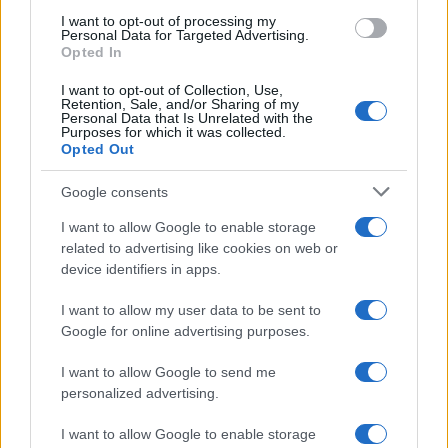
που έκανε
I want to opt-out of processing my
Personal Data for Targeted Advertising.
Opted In
I want to opt-out of Collection, Use,
Retention, Sale, and/or Sharing of my
Personal Data that Is Unrelated with the
Purposes for which it was collected.
HELLENiQ ENERGY: Κέρδη 393 εκατ. ευρώ στο α' εξάμηνο –
Opted Out
Στα 734 εκατ. ευρώ τα EBITDA
Google consents
I want to allow Google to enable storage
related to advertising like cookies on web or
device identifiers in apps.
ΥΠΕΘΟΟ: Νέες επενδύσεις
I want to allow my user data to be sent to
1 δισ. ευρώ ως το 2028 για
Google for online advertising purposes.
την Ενέργεια
Viohalco: Αυξημένος κατά
I want to allow Google to send me
14% ο τζίρος στο α'
personalized advertising.
εξάμηνο, στα 4,3 δισ. ευρώ
– Στα 446 εκατ. ευρώ τα
EBITDA
I want to allow Google to enable storage