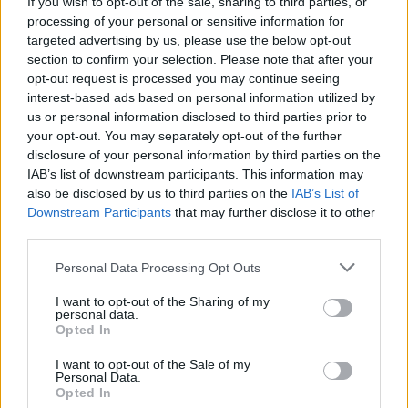
If you wish to opt-out of the sale, sharing to third parties, or
processing of your personal or sensitive information for
targeted advertising by us, please use the below opt-out
Νέο Audi A2 e-tron με
Η Chery επενδύει 75 εκατ.
στόχο την κορυφή της
δολάρια στην KG Mobility
section to confirm your selection. Please note that after your
αποδοτικότητας
opt-out request is processed you may continue seeing
interest-based ads based on personal information utilized by
us or personal information disclosed to third parties prior to
your opt-out. You may separately opt-out of the further
disclosure of your personal information by third parties on the
Το FIAT 500 Hybrid τώρα από 18.990 ευρώ
IAB’s list of downstream participants. This information may
also be disclosed by us to third parties on the
IAB’s List of
Downstream Participants
that may further disclose it to other
third parties.
Please note that this website/app uses one or more Google
Personal Data Processing Opt Outs
services and may gather and store information including but
not limited to your visit or usage behaviour. You may click to
I want to opt-out of the Sharing of my
Ουκρανία: Με Μίχαϊλιουκ
personal data.
grant or deny consent to Google and its third-party tags to
και Λεν κόντρα στην Ελλάδα
Opted In
use your data for below specified purposes in below Google
Πάρκερ: «Όνειρό μου να
consent section.
I want to opt-out of the Sale of my
κατακτήσω το ΝΒΑ Europe
Personal Data.
με τη Βιλερμπάν» - Η
Opted In
διευκρινιστική ανάρτηση