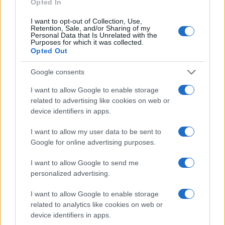
Opted In
Δείτε εδώ
το αναλυτικό πρόγραμμα συνεδρίου.
I want to opt-out of Collection, Use,
Retention, Sale, and/or Sharing of my
Personal Data that Is Unrelated with the
Purposes for which it was collected.
Opted Out
Ουκρανία: Με Μίχαϊλιουκ και Λεν κόντρα στην Ελλάδα
Google consents
I want to allow Google to enable storage
related to advertising like cookies on web or
device identifiers in apps.
I want to allow my user data to be sent to
Google for online advertising purposes.
Άρης: Ανακοίνωσε την
I want to allow Google to send me
απόκτηση του Άνταμ
Β.Σ. Καρούλιας: Τζίρος 98,7
Μοκόκα - Δωρεά της ΚΑΕ
personalized advertising.
εκατ. ευρώ και αύξηση
στους πυρόπληκτους
κερδών 57% - Τα νέα
I want to allow Google to enable storage
στοιχήματα σε low & non
alcohol
related to analytics like cookies on web or
device identifiers in apps.