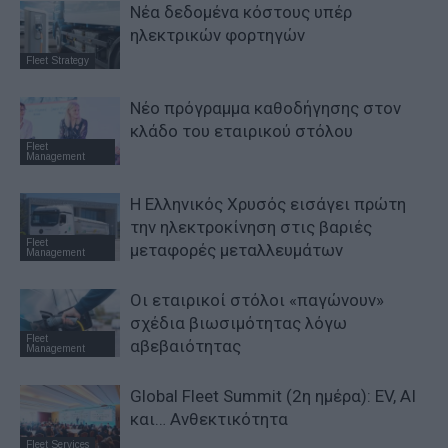
Νέα δεδομένα κόστους υπέρ
ηλεκτρικών φορτηγών
Fleet Strategy
Νέο πρόγραμμα καθοδήγησης στον
κλάδο του εταιρικού στόλου
Fleet
Management
Η Ελληνικός Χρυσός εισάγει πρώτη
την ηλεκτροκίνηση στις βαριές
Fleet
μεταφορές μεταλλευμάτων
Management
Οι εταιρικοί στόλοι «παγώνουν»
σχέδια βιωσιμότητας λόγω
Fleet
αβεβαιότητας
Management
Global Fleet Summit (2η ημέρα): EV, AI
και… Ανθεκτικότητα
Fleet Services