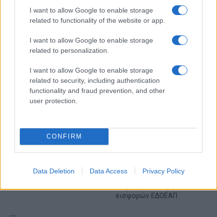
I want to allow Google to enable storage
related to functionality of the website or app.
I want to allow Google to enable storage
Metlen: Ρεκόρ EBITDA στο α' εξάμηνο, στα 550 εκατ. ευρώ –
Καθαρά κέρδη 313 εκατ. ευρώ
related to personalization.
I want to allow Google to enable storage
related to security, including authentication
functionality and fraud prevention, and other
user protection.
CONFIRM
Χρηματοδότηση 8 εκατ.
ευρώ σε 843 μέσα
Media: Με ενίσχυση 8 εκατ.
ενημέρωσης- Ξεκίνησε το
ευρώ σε 451 επιχειρήσεις
Data Deletion
Data Access
Privacy Policy
πενταετές πρόγραμμα
ξεκίνησε το πρόγραμμα
ενίσχυσης του Τύπου
στήριξης- Κάλυψη
εισφορών ΕΔΟΕΑΠ