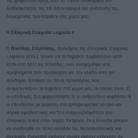
της χρηματοδότησης από το Ταμείο Ανάκαμψης και
Ανθεκτικότητας της ΕΕ όσον αφορά την ανάπτυξη της
βιομηχανίας των logistics στη χώρα μας.
Η Ελληνική Εταιρεία Logistics
Ο
Βασίλης Ζεϊμπέκης
, πρόεδρος της Ελληνικής Εταιρείας
Logistics (EEL), τόνισε ότι τα logistics συμβάλλουν κατά
9,5% στο ΑΕΠ της Ελλάδας, ενώ αναφέρθηκε στα
προβλήματα που προέκυψαν για τον κλάδο από την
πανδημία. Εστίασε σε πέντε προκλήσεις που
αντιμετωπίζουν τα logistics στη χώρα μας, οι οποίες είναι: 1)
οι υποδομές 2) η ψηφιοποίηση 3) το ανθρώπινο κεφάλαιο 4)
οι επενδύσεις με έμφαση στα εμπορευματικά κέντρα και
πάρκα εφοδιαστικής και 5) η αναγνωρισιμότητα του
ελληνικού brand στον τομέα. Εκτίμησε ότι η Ελλάδα μπορεί
να αναδειχθεί σε πύλη εισόδου της Νοτιοανατολικής και
Κεντρικής Ευρώπης εφόσον γίνουν άμεσες ενέργειες σε