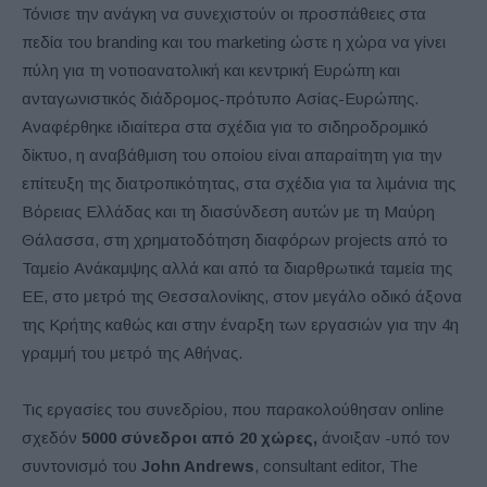
Τόνισε την ανάγκη να συνεχιστούν οι προσπάθειες στα
πεδία του branding και του marketing ώστε η χώρα να γίνει
πύλη για τη νοτιοανατολική και κεντρική Ευρώπη και
ανταγωνιστικός διάδρομος-πρότυπο Ασίας-Ευρώπης.
Αναφέρθηκε ιδιαίτερα στα σχέδια για το σιδηροδρομικό
δίκτυο, η αναβάθμιση του οποίου είναι απαραίτητη για την
επίτευξη της διατροπικότητας, στα σχέδια για τα λιμάνια της
Βόρειας Ελλάδας και τη διασύνδεση αυτών με τη Μαύρη
Θάλασσα, στη χρηματοδότηση διαφόρων projects από το
Ταμείο Ανάκαμψης αλλά και από τα διαρθρωτικά ταμεία της
ΕΕ, στο μετρό της Θεσσαλονίκης, στον μεγάλο οδικό άξονα
της Κρήτης καθώς και στην έναρξη των εργασιών για την 4η
γραμμή του μετρό της Αθήνας.
Τις εργασίες του συνεδρίου, που παρακολούθησαν online
σχεδόν
5000 σύνεδροι από 20 χώρες,
άνοιξαν -υπό τον
συντονισμό του
John Andrews
, consultant editor, The