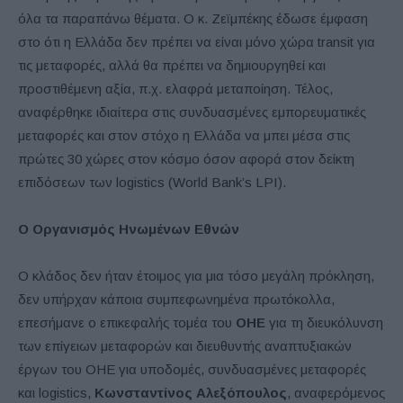
όλα τα παραπάνω θέματα. Ο κ. Ζεϊμπέκης έδωσε έμφαση
στο ότι η Ελλάδα δεν πρέπει να είναι μόνο χώρα transit για
τις μεταφορές, αλλά θα πρέπει να δημιουργηθεί και
προστιθέμενη αξία, π.χ. ελαφρά μεταποίηση. Τέλος,
αναφέρθηκε ιδιαίτερα στις συνδυασμένες εμπορευματικές
μεταφορές και στον στόχο η Ελλάδα να μπει μέσα στις
πρώτες 30 χώρες στον κόσμο όσον αφορά στον δείκτη
επιδόσεων των logistics (World Bank’s LPI).
Ο Οργανισμός Ηνωμένων Εθνών
Ο κλάδος δεν ήταν έτοιμος για μια τόσο μεγάλη πρόκληση,
δεν υπήρχαν κάποια συμπεφωνημένα πρωτόκολλα,
επεσήμανε ο επικεφαλής τομέα του
ΟΗΕ
για τη διευκόλυνση
των επίγειων μεταφορών και διευθυντής αναπτυξιακών
έργων του ΟΗΕ για υποδομές, συνδυασμένες μεταφορές
και logistics,
Κωνσταντίνος Αλεξόπουλος
, αναφερόμενος