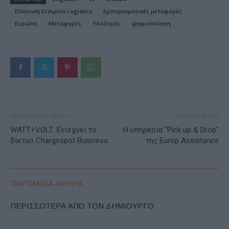
Ελληνική Εταιρεία Logistics
Εμπορευματικές μεταφορές
Ευρώπη
Μεταφορές
Υποδομές
ψηφιοποίηση
Προηγούμενο άρθρο
Επόμενο άρθρο
WATT+VOLT: Ενισχύει το
Η υπηρεσία “Pick up & Drop”
δίκτυo Chargespot Business
της Europ Assistance
ΠΑΡΟΜΟΙΑ ΑΡΘΡΑ
ΠΕΡΙΣΣΟΤΕΡΑ ΑΠΟ ΤΟΝ ΔΗΜΙΟΥΡΓΟ