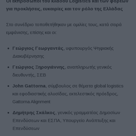
Οι εκπρόσωποι του κλάδου Logistics και των φορέων
για προκλήσεις, ευκαιρίες και τον ρόλο της Ελλάδας
Στο συνέδριο τοποθετήθηκαν με ομιλίες τους, κατά σειρά
εμφάνισης, επίσης και οι:
Γεώργιος Γεωργαντάς
, υφυπουργός Ψηφιακής
Διακυβέρνησης
Γεώργιος Ξηρογιάννης
, αναπληρωτής γενικός
διευθυντής, ΣΕΒ
John
Gattorna
, σύμβουλος σε θέματα global logistics
και εφοδιαστικής αλυσίδας, εκτελεστικός πρόεδρος,
Gattorna Alignment
Δημήτρης Σκάλκος
, γενικός γραμματέας Δημοσίων
Επενδύσεων και ΕΣΠΑ, Υπουργείο Ανάπτυξης και
Επενδύσεων