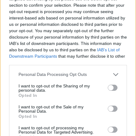
Όμιλος Ορφεύς Βεϊνόγλου
section to confirm your selection. Please note that after your
opt-out request is processed you may continue seeing
Νίκος Βέττας
, γενικός διευθυντής IOBE, καθηγητής στο
interest-based ads based on personal information utilized by
Οικονομικό Πανεπιστήμιο Αθηνών
us or personal information disclosed to third parties prior to
Πέτρος Αρβανίτης
, επικεφαλής Στρατηγικής,
your opt-out. You may separately opt-out of the further
disclosure of your personal information by third parties on the
Σχεδιασμού και Επενδύσεων, ΤΡΑΙΝΟΣΕ
IAB’s list of downstream participants. This information may
Λυκούργος Μανωλιάδης
, αναπληρωτής γενικός
also be disclosed by us to third parties on the
IAB’s List of
Downstream Participants
that may further disclose it to other
διευθυντής, Diakinisis
third parties.
Τάσος Βαμβακίδης
, εμπορικός διευθυντής του Σταθμού
Please note that this website/app uses one or more Google
Personal Data Processing Opt Outs
Εμπορευματοκιβωτίων Πειραιά (PCT)
services and may gather and store information including but
not limited to your visit or usage behaviour. You may click to
I want to opt-out of the Sharing of my
Ορέστης Καβαλάκης
, γενικός γραμματέας Ιδιωτικών
personal data.
grant or deny consent to Google and its third-party tags to
Επενδύσεων και ΣΔΙΤ, Υπουργείο Ανάπτυξης και
Opted In
use your data for below specified purposes in below Google
Επενδύσεων
consent section.
I want to opt-out of the Sale of my
Personal Data.
Θανάσης Ζηλιασκόπουλος
, πρόεδρος, Συμβούλιο
Opted In
Ανάπτυξης και Ανταγωνιστικότητας Εφοδιαστικής
I want to opt-out of processing my
Personal Data for Targeted Advertising.