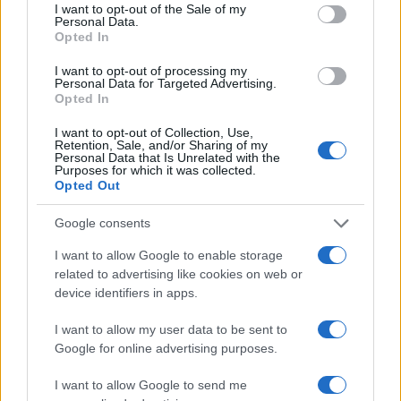
consent section.
I want to opt-out of the Sale of my
Personal Data.
Η Chery επενδύει 75 εκατ. δολάρια στην KG Mobility
Opted In
I want to opt-out of processing my
Personal Data for Targeted Advertising.
Opted In
I want to opt-out of Collection, Use,
Το FIAT 500 Hybrid τώρα
Retention, Sale, and/or Sharing of my
Personal Data that Is Unrelated with the
από 18.990 ευρώ
Purposes for which it was collected.
Opted Out
Ατρόμητος και Novibet
Google consents
συνεχίζουν μαζί: Ανανέωση
της συνεργασίας τους μέχρι
I want to allow Google to enable storage
το 2028
related to advertising like cookies on web or
device identifiers in apps.
I want to allow my user data to be sent to
Google for online advertising purposes.
18η συνεχόμενη χρονιά για τον ΟΤΕ στη διεθνή σειρά
I want to allow Google to send me
δεικτών FTSE4Good