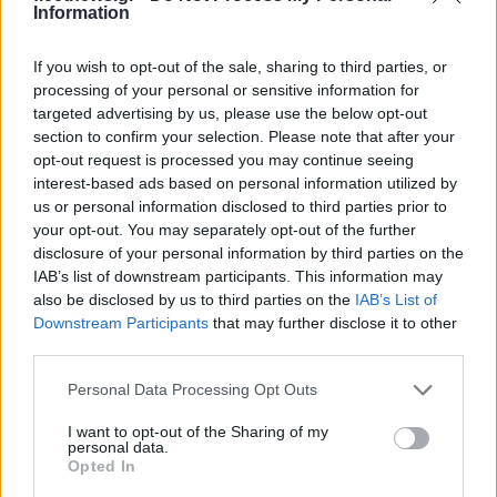
Information
If you wish to opt-out of the sale, sharing to third parties, or
processing of your personal or sensitive information for
Ελληνική Αναπτυξιακή Τράπεζα: Με «προίκα» 2 δισ. ευρώ
targeted advertising by us, please use the below opt-out
ανοίγει δρόμο για δάνεια έως 5 δισ. σε μικρομεσαίες
section to confirm your selection. Please note that after your
opt-out request is processed you may continue seeing
interest-based ads based on personal information utilized by
us or personal information disclosed to third parties prior to
your opt-out. You may separately opt-out of the further
disclosure of your personal information by third parties on the
IAB’s list of downstream participants. This information may
also be disclosed by us to third parties on the
IAB’s List of
Downstream Participants
that may further disclose it to other
Β.Σ. Καρούλιας: Τζίρος 98,7
Deloitte Ελλάδος:
third parties.
εκατ. ευρώ και αύξηση
Χρηματοοικονομικός
κερδών 57% - Τα νέα
σύμβουλος της ΔΕΗ για την
Please note that this website/app uses one or more Google
Personal Data Processing Opt Outs
στοιχήματα σε low & non
είσοδο στην πολωνική
services and may gather and store information including but
alcohol
αγορά ενέργειας
not limited to your visit or usage behaviour. You may click to
I want to opt-out of the Sharing of my
personal data.
grant or deny consent to Google and its third-party tags to
Opted In
use your data for below specified purposes in below Google