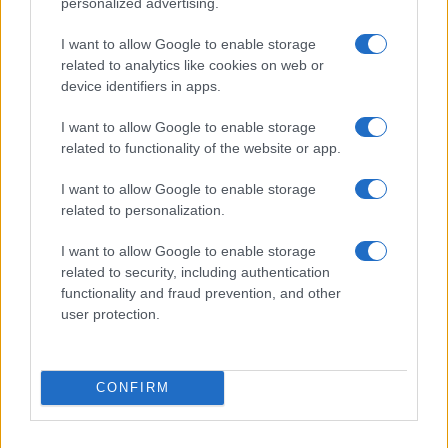
personalized advertising.
I want to allow Google to enable storage
related to analytics like cookies on web or
device identifiers in apps.
Alpha Bank: Για πρώτη φορά το Αρχαίο Θέατρο Επιδαύρου
I want to allow Google to enable storage
άνοιξε τις πύλες του σε όλους
related to functionality of the website or app.
I want to allow Google to enable storage
related to personalization.
ΕΤΙΚΕΤΕΣ
Europ Assistance Greece
Pick Up & Drop
I want to allow Google to enable storage
related to security, including authentication
functionality and fraud prevention, and other
user protection.
CONFIRM
Προηγούμενο άρθρο
Επόμενο άρθρο
Logistics: Προκλήσεις,
Η Honda αποκάλυψε την 11η