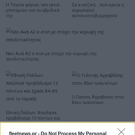
Η Toyota φέρνει νέα γενιά
Σε κινεζική… πολιορκία η
μπαταριών για τα υβριδικά
ευρωπαϊκή
της
αυτοκινητοβιομηχανία
Νέο Audi A2 e-tron με στόχο την κορυφή της
αποδοτικότητας
Ο Γιάννης Αγραβάνης στον
Βίκο Ιωαννίνων
Εθνική Παίδων: Απώλεσε
προβάδισμα 13 πόντων και
έχασε 84-89 από το Ισραήλ
fleetnews.gr -
Do Not Process My Personal