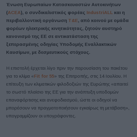
Ένωση Ευρωπαίων Κατασκευαστών Αυτοκινήτων
(
ACEA
), ο συνδικαλιστικός φορέας
IndustriALL
και η
περιβαλλοντική οργάνωση
T&E
, από κοινού με ομάδα
φορέων ηλεκτρικής κινητικότητας, ζητούν αυστηρό
κανονισμό της ΕΕ σε αντικατάσταση της
ξεπερασμένης οδηγίας Υποδομής Εναλλακτικών
Καυσίμων, με δεσμευτικούς στόχους.
Η επιστολή έρχεται λίγο πριν την παρουσίαση του πακέτου
για το κλίμα «
Fit for 55
» της Επιτροπής, στις 14 Ιουλίου. Η
επίτευξη των κλιματικών φιλοδοξιών της Ευρώπης «απαιτεί
το σωστό πλαίσιο της ΕΕ για την ανάπτυξη υποδομών
επαναφόρτισης και ανεφοδιασμού, ώστε οι οδηγοί να
μπορέσουν να πραγματοποιήσουν εγκαίρως τη μετάβαση»,
υπογραμμίζουν οι υπογράφοντες.