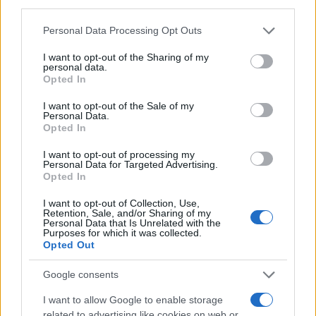
third parties.
Please note that this website/app uses one or more Google
Personal Data Processing Opt Outs
Β.Σ. Καρούλιας: Τζίρος 98,7
Deloitte Ελλάδος:
services and may gather and store information including but
εκατ. ευρώ και αύξηση
Χρηματοοικονομικός
not limited to your visit or usage behaviour. You may click to
I want to opt-out of the Sharing of my
κερδών 57% - Τα νέα
σύμβουλος της ΔΕΗ για την
personal data.
στοιχήματα σε low & non
είσοδο στην πολωνική
grant or deny consent to Google and its third-party tags to
Opted In
alcohol
αγορά ενέργειας
use your data for below specified purposes in below Google
consent section.
I want to opt-out of the Sale of my
Personal Data.
Opted In
I want to opt-out of processing my
Η Chery επενδύει 75 εκατ. δολάρια στην KG Mobility
Personal Data for Targeted Advertising.
Opted In
I want to opt-out of Collection, Use,
Retention, Sale, and/or Sharing of my
Personal Data that Is Unrelated with the
Purposes for which it was collected.
Το FIAT 500 Hybrid τώρα
Opted Out
από 18.990 ευρώ
Google consents
Ατρόμητος και Novibet
I want to allow Google to enable storage
συνεχίζουν μαζί: Ανανέωση
related to advertising like cookies on web or