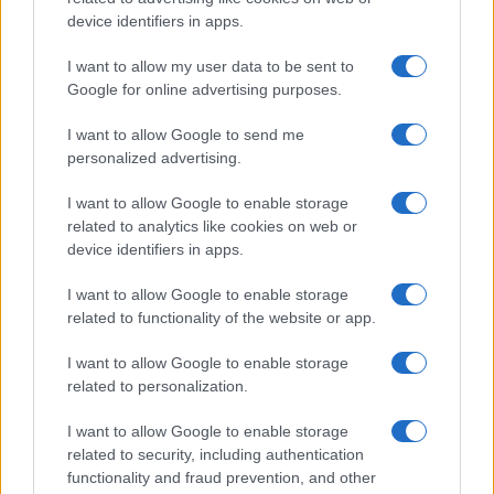
της συνεργασίας τους μέχρι
device identifiers in apps.
το 2028
I want to allow my user data to be sent to
Google for online advertising purposes.
I want to allow Google to send me
personalized advertising.
18η συνεχόμενη χρονιά για τον ΟΤΕ στη διεθνή σειρά
δεικτών FTSE4Good
I want to allow Google to enable storage
related to analytics like cookies on web or
device identifiers in apps.
I want to allow Google to enable storage
related to functionality of the website or app.
Alpha Bank: Για πρώτη φορά το Αρχαίο Θέατρο Επιδαύρου
άνοιξε τις πύλες του σε όλους
I want to allow Google to enable storage
related to personalization.
I want to allow Google to enable storage
related to security, including authentication
ΕΤΙΚΕΤΕΣ
ACEA
AFID
IndustriALL
T&E
functionality and fraud prevention, and other
Transport and Environment
ΕΕ