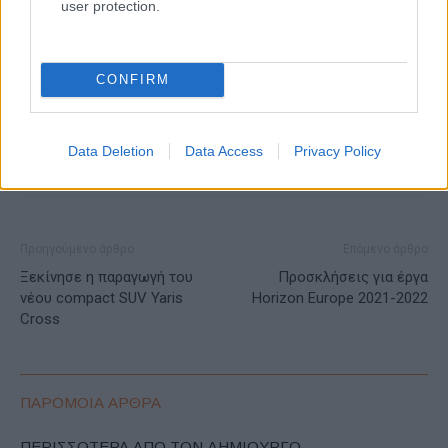
user protection.
Ένωση Ευρωπαίων Κατασκευαστών Αυτοκινήτων
Ευρωπαϊκή Επιτροπή
Οδηγία υποδομής εναλλακτικών καυσίμων
υποδομή φόρτισης
CONFIRM
Data Deletion
Data Access
Privacy Policy
Προηγούμενο άρθρο
Επόμενο άρθρο
Ξεκίνησε η παραγωγή του
Προσκλήσεις για έργα
νέου compact SUV Yaris
Horizon Europe 2021-2022
Cross
ΠΑΡΟΜΟΙΑ ΑΡΘΡΑ
ΠΕΡΙΣΣΟΤΕΡΑ ΑΠΟ ΤΟΝ ΔΗΜΙΟΥΡΓΟ