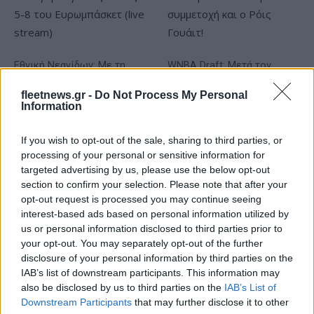
Εθνική Νεανίδων: Με τη
WNBA Draft: Μετά τον
Βουλγαρία για τις θέσεις 5-
Καντέρ θέλει να δηλώσει
8 του Ευρωμπάσκετ (live
συμμετοχή και ο Ρόις
fleetnews.gr -
Do Not Process My Personal
stream)
Γουάιτ!
Information
If you wish to opt-out of the sale, sharing to third parties, or
processing of your personal or sensitive information for
targeted advertising by us, please use the below opt-out
section to confirm your selection. Please note that after your
Ελληνική Αναπτυξιακή Τράπεζα: Με «προίκα» 2 δισ. ευρώ
opt-out request is processed you may continue seeing
ανοίγει δρόμο για δάνεια έως 5 δισ. σε μικρομεσαίες
interest-based ads based on personal information utilized by
us or personal information disclosed to third parties prior to
your opt-out. You may separately opt-out of the further
disclosure of your personal information by third parties on the
IAB’s list of downstream participants. This information may
also be disclosed by us to third parties on the
IAB’s List of
Downstream Participants
that may further disclose it to other