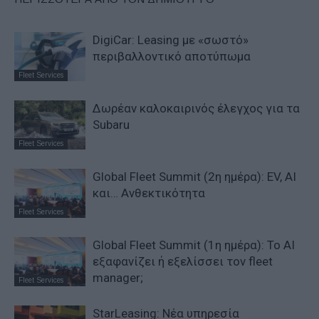
DigiCar: Leasing με «σωστό»
περιβαλλοντικό αποτύπωμα
Fleet Services
Δωρέαν καλοκαιρινός έλεγχος για τα
Subaru
Fleet Services
Global Fleet Summit (2η ημέρα): EV, AI
και… Ανθεκτικότητα
Fleet Services
Global Fleet Summit (1η ημέρα): Το ΑΙ
εξαφανίζει ή εξελίσσει τον fleet
manager;
Fleet Services
StarLeasing: Νέα υπηρεσία