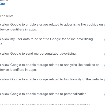
έγασμα της δέσμευσής μας για συνεχή αναβάθμιση των
Out
τι τα νέα προγράμματα θα συμβάλλουν στην καλύτερη
από αυτά θα αποκομίσουν σημαντικά οφέλη και θα
consents
άση τη δική τους προσωποποιημένη οδηγική
o allow Google to enable storage related to advertising like cookies on
υτά αποτελούν την έμπρακτη απόδειξη του οράματος
evice identifiers in apps.
ηγούς και περισσότερη οδική ασφάλεια».
o allow my user data to be sent to Google for online advertising
s.
 powered by Drive&Win, αφορούν σε Ε.Ι.Χ. επιβατικά,
ως και 30.000 ευρώ.
to allow Google to send me personalized advertising.
powered by Drive&Win
, υποστηρίζονται από
πλαίσιο της εταιρικής διαφημιστικής καμπάνιας “Ώρα για
o allow Google to enable storage related to analytics like cookies on
α, η ERGO προτρέπει τον καταναλωτή να επιλέξει το
evice identifiers in apps.
ανάγκες του για την ασφάλιση του οχήματός του και να
o allow Google to enable storage related to functionality of the website
ει η ανανεωμένη εφαρμογή ERGO Drive&Win.
o allow Google to enable storage related to personalization.
o allow Google to enable storage related to security, including