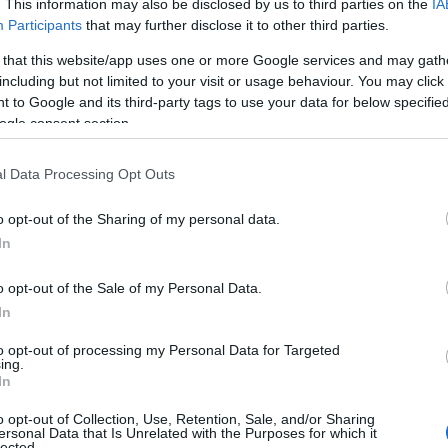
. This information may also be disclosed by us to third parties on the
IA
Participants
that may further disclose it to other third parties.
 that this website/app uses one or more Google services and may gath
including but not limited to your visit or usage behaviour. You may click 
 to Google and its third-party tags to use your data for below specifi
ogle consent section.
l Data Processing Opt Outs
o opt-out of the Sharing of my personal data.
In
o opt-out of the Sale of my Personal Data.
In
to opt-out of processing my Personal Data for Targeted
ing.
 Πωλήσεων της ERGO σε σχετική ενημερωτική Εγκύκλιο
In
ε πως «τα προγράμματα ασφάλισης
ERGO My Auto
o opt-out of Collection, Use, Retention, Sale, and/or Sharing
 εργαλείο για την καλύτερη εξυπηρέτηση των
ersonal Data that Is Unrelated with the Purposes for which it
lected.