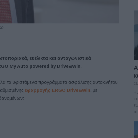
GO
τοποριακά, ευέλικτα και ανταγωνιστικά
RGO My Auto
powered by Drive&Win
.
A
κ
όλα τα υφιστάμενα προγράμματα ασφάλισης αυτοκινήτου
03
αβαθμισμένης
εφαρμογής ERGO Drive&Win
, με
Η 
μβανομένων:
επ
τω
απ