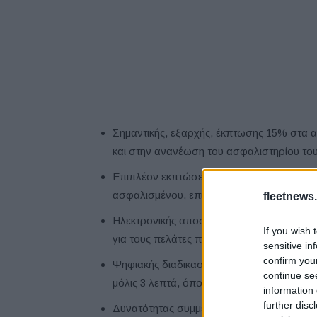
Σημαντικής, εξαρχής, έκπτωσης 15% στα 
και στην ανανέωση του ασφαλιστηρίου το
Επιπλέον εκπτώσεων έως και 15% στην α
ασφαλισμένου, επιβραβεύοντας την οδηγι
fleetnews.
Ηλεκτρονικής αποστολής ειδοποιητηρίου
If you wish 
για τους πελάτες που το επιλέξουν
sensitive in
confirm you
Ψηφιακής διαδικασίας προασφαλιστικού ε
continue se
μόλις 3 λεπτά, όπου απαιτείται
information 
further disc
Δυνατότητας συμμετοχής, μέσω της εφαρμ