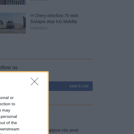
Η Chery επενδύει 75 εκατ.
δολάρια στην KG Mobility
04/08/2026
ollow us
0
Υποστηρικτές
ΚΆΝΤΕ LIKE
sonal or
ection to
ou may
atest
 personal
out of the
 downstream
Η Toyota φέρνει νέα γενιά