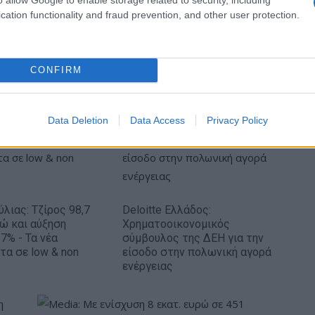
cation functionality and fraud prevention, and other user protection.
Εθνική Κορασίδων: Απέναντι στη Δανία για το
2/2 στο Ευρωμπάσκετ (live stream)
CONFIRM
Data Deletion
Data Access
Privacy Policy
ύλιας: Τζίρος 98,7
Deloitte Ελλάδος:
ρώ και αύξηση
Χρηματοοικονομικός
7% - Τα νέα
σύμβουλος της ΔΕΗ για την
τα σε low & non
είσοδο στην πολωνική αγορά
ενέργειας