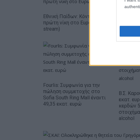
authenti
Εθνική Παίδων: Κόντρα στο Ισραήλ για την
πρώτη νίκη στο Ευρωμπάσκετ U16 (live
stream)
Fourlis: Συμφωνία για την
πώληση συμμετοχής στο
Β.Σ. Καρο
Sofia South Ring Mall έναντι
εκατ. ευ
49,35 εκατ. ευρώ
κερδών 5
στοιχήμα
alcohol