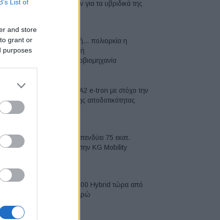
B’s List of
μπαταριών για τα υβριδικά της
07/08/2026
er and store
to grant or
Σε κινεζική… πολιορκία η
ed purposes
ευρωπαϊκή
αυτοκινητοβιομηχανία
06/08/2026
Νέο Audi A2 e-tron με στόχο την
κορυφή της αποδοτικότητας
05/08/2026
Η Chery επενδύει 75 εκατ.
δολάρια στην KG Mobility
04/08/2026
Το FIAT 500 Hybrid τώρα από
18.990 ευρώ
04/08/2026