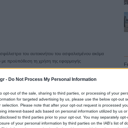
ασφάλιστρα του αυτοκινήτου του ασφαλισμένου ακόμα
υ με προϋπόθεση τη χρήση της εφαρμογής
F
νανέωση στα ασφάλιστρα αστικής ευθύνης του
κή του συμπεριφορά (ERGO Stars)
gr -
Do Not Process My Personal Information
 πληρωμής καθώς και όλων των ασφαλιστικών εγγράφων
to opt-out of the sale, sharing to third parties, or processing of your per
formation for targeted advertising by us, please use the below opt-out s
r selection. Please note that after your opt-out request is processed y
λέγχου μέσω κινητού τηλεφώνου εύκολα και γρήγορα, σε
L
eing interest-based ads based on personal information utilized by us or
disclosed to third parties prior to your opt-out. You may separately opt-
losure of your personal information by third parties on the IAB’s list of
ογής ERGO Drive&Win, σε διαγωνισμούς και άλλες