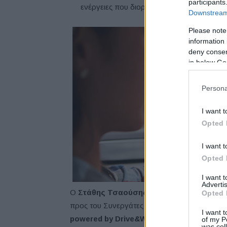
participants
ενέργειες που διοργανώνει η ERGO
Downstream 
Please note
information 
deny consent
in below Go
Persona
I want t
Opted 
I want t
Opted 
I want 
Advertis
Ο
Στάθης Τσαούσης
Διευθυντής του Τομέα
Opted 
προς του Συνεργάτες της εταιρείας ανέφερ
I want t
powered by Drive&Win
αποτελούν ένα ακόμα
of my P
was col