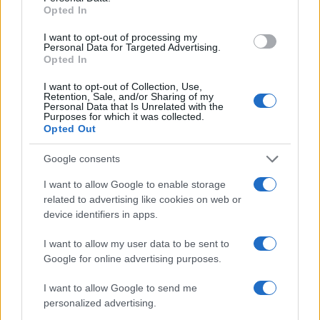
Opted In
I want to opt-out of processing my
Personal Data for Targeted Advertising.
Opted In
I want to opt-out of Collection, Use,
ΕΛΣΤΑΤ: Στο 3,4% υποχώρησε ο πληθωρισμός τον Ιούλιο
Retention, Sale, and/or Sharing of my
Personal Data that Is Unrelated with the
Purposes for which it was collected.
Opted Out
Google consents
I want to allow Google to enable storage
related to advertising like cookies on web or
device identifiers in apps.
Metlen: Ρεκόρ EBITDA στο
α' εξάμηνο, στα 550 εκατ.
Χρηματοδότηση 8 εκατ.
ευρώ – Καθαρά κέρδη 313
I want to allow my user data to be sent to
ευρώ σε 843 μέσα
εκατ. ευρώ
Google for online advertising purposes.
ενημέρωσης- Ξεκίνησε το
πενταετές πρόγραμμα
ενίσχυσης του Τύπου
I want to allow Google to send me
personalized advertising.