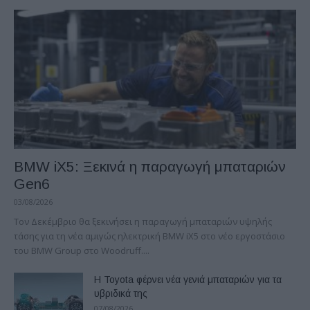
BMW iX5: Ξεκινά η παραγωγή μπαταριών
Gen6
03/08/2026
Τον Δεκέμβριο θα ξεκινήσει η παραγωγή μπαταριών υψηλής
τάσης για τη νέα αμιγώς ηλεκτρική BMW iX5 στο νέο εργοστάσιο
του BMW Group στο Woodruff....
Η Toyota φέρνει νέα γενιά μπαταριών για τα
υβριδικά της
07/08/2026