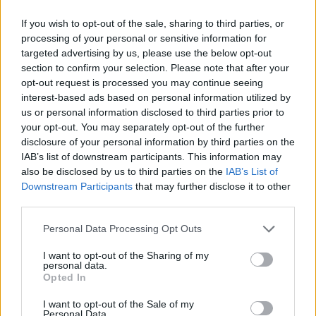
If you wish to opt-out of the sale, sharing to third parties, or
Η Toyota φέρνει νέα γενιά
Σε κινεζική… πολιορκία η
μπαταριών για τα υβριδικά
ευρωπαϊκή
processing of your personal or sensitive information for
της
αυτοκινητοβιομηχανία
targeted advertising by us, please use the below opt-out
section to confirm your selection. Please note that after your
opt-out request is processed you may continue seeing
interest-based ads based on personal information utilized by
us or personal information disclosed to third parties prior to
your opt-out. You may separately opt-out of the further
Νέο Audi A2 e-tron με στόχο την κορυφή της
disclosure of your personal information by third parties on the
αποδοτικότητας
IAB’s list of downstream participants. This information may
also be disclosed by us to third parties on the
IAB’s List of
Downstream Participants
that may further disclose it to other
third parties.
Please note that this website/app uses one or more Google
Personal Data Processing Opt Outs
services and may gather and store information including but
not limited to your visit or usage behaviour. You may click to
I want to opt-out of the Sharing of my
WNBA: Έκτη σερί νίκη για
personal data.
grant or deny consent to Google and its third-party tags to
τους Ουάσινγκτον Μίστικς
Opted In
Εθνική Νεανίδων: Με τη
(vid)
use your data for below specified purposes in below Google
Βουλγαρία για τις θέσεις 5-
consent section.
8 του Ευρωμπάσκετ (live
I want to opt-out of the Sale of my
Personal Data.
stream)