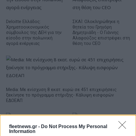
Deloitte Ελλάδος:
ΣΚΑΪ: Ολοκληρώθηκε η
Χρηματοοικονομικός
θητεία του Γρηγόρη
σύμβουλος της ΔΕΗ για την
Δημητριάδη - Ο Γιάννης
είσοδο στην πολωνική
Αλαφούζος επιστρέφει στη
αγορά ενέργειας
θέση του CEO
Media: Με ενίσχυση 8 εκατ. ευρώ σε 451 επιχειρήσεις
ξεκίνησε το πρόγραμμα στήριξης- Κάλυψη εισφορών
ΕΔΟΕΑΠ
fleetnews.gr -
Do Not Process My Personal
Information