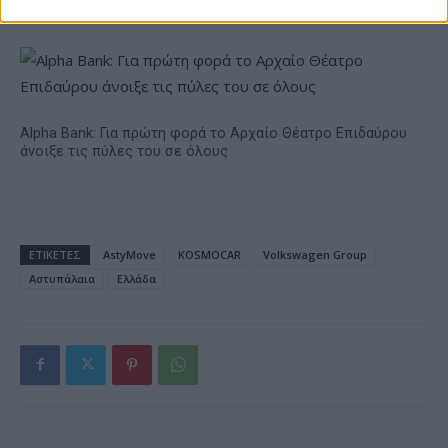
δεικτών FTSE4Good
Alpha Bank: Για πρώτη φορά το Αρχαίο Θέατρο Επιδαύρου
άνοιξε τις πύλες του σε όλους
ΕΤΙΚΕΤΕΣ
AstyMove
KOSMOCAR
Volkswagen Group
Αστυπάλαια
Ελλάδα