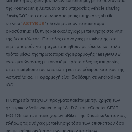
κινητικότητας, ξεκίνησε πλέον και επίσημα, με το συντονισμό
της Kosmocar, η λειτουργία της υπηρεσίας vehicle sharing
“
astyGO
” που σε συνδυασμό με τις υπηρεσίες shuttle
service “
ASTYBUS
” ολοκληρώνουν το καινοτόμο
οικοσύστημα έξυπνης και οικολογικής μετακίνησης στο νησί
της Αστυπάλαιας. Έτσι όλες οι ανάγκες μετακίνησης στο
νησί, μπορούν να πραγματοποιηθούν με εύκολο και απλό
τρόπο μέσω της πρωτοποριακής εφαρμογής “
astyMOVE
”
ενσωματώνοντας με καινοτόμο τρόπο όλες τις υπηρεσίες
στο smartphone του επισκέπτη και του μόνιμου κατοίκου της
Αστυπάλαιας. Η εφαρμογή είναι διαθέσιμη σε Android και
iOS.
Η υπηρεσία “astyGO” πραγματοποιείται με την χρήση των
ηλεκτρικών Volkswagen e-up! & ID.3, του eScooter SEAT
MO 125 και των πανίσχυρων eBikes της Ducati καλύπτοντας
πλήρως τις ανάγκες μετακίνησης τόσο των επισκεπτών όσο
και τις καθημερινότητας των μόνιμων κατοίκων.