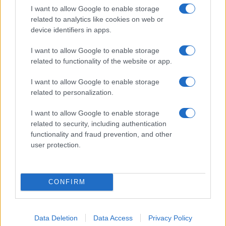
I want to allow Google to enable storage
related to analytics like cookies on web or
Η Chery επενδύει 75 εκατ. δολάρια στην KG Mobility
device identifiers in apps.
I want to allow Google to enable storage
related to functionality of the website or app.
I want to allow Google to enable storage
Το FIAT 500 Hybrid τώρα
related to personalization.
από 18.990 ευρώ
I want to allow Google to enable storage
related to security, including authentication
Ατρόμητος και Novibet
functionality and fraud prevention, and other
συνεχίζουν μαζί: Ανανέωση
user protection.
της συνεργασίας τους μέχρι
το 2028
CONFIRM
Data Deletion
Data Access
Privacy Policy
18η συνεχόμενη χρονιά για τον ΟΤΕ στη διεθνή σειρά