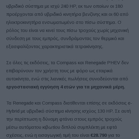
υβριδικό σύστημα με ισχύ 240 HP, εκ των οποίων οι 180
προέρχονται από υβριδικό κινητήρα βενζίνης και οι 60 από
ηλεκτροκινητήρα ενσωματωμένο στο πίσω σύστημα. Ο
ρόλος του είναι να κινεί τους πίσω τροχούς χωρίς μηχανική
σύνδεση με τους εμπρός, συνδράμοντας τον θερμικό και
εξασφαλίζοντας χαρακτηριστικά τετρακίνησης.
Σε όλες τις εκδόσεις, τα Compass και Renegade PHEV δεν
επιβαρύνουν τον χρήστη τους με φόρο ως εταιρικά
αυτοκίνητα, ενώ στις λιανικές πωλήσεις συνοδεύονται από
εργοστασιακή εγγύηση 4 ετών για τα μηχανικά μέρη.
Τα Renegade και Compass διατίθενται επίσης σε εκδόσεις e-
Hybrid με υβριδικό σύστημα κίνησης ισχύος 130 HP. Σε αυτή
την περίπτωση η δύναμη φτάνει στους εμπρός τροχούς
μέσω αυτόματου κιβωτίου διπλού συμπλέκτη με εφτά
σχέσεις, ενώ η εισαγωγική τιμή του είναι
€28.790
για το