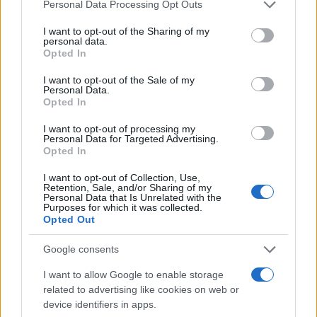
Please note that this website/app uses one or more Google
Personal Data Processing Opt Outs
Ατρόμητος και Novibet
services and may gather and store information including but
συνεχίζουν μαζί: Ανανέωση
not limited to your visit or usage behaviour. You may click to
I want to opt-out of the Sharing of my
της συνεργασίας τους μέχρι
personal data.
grant or deny consent to Google and its third-party tags to
το 2028
Opted In
use your data for below specified purposes in below Google
consent section.
I want to opt-out of the Sale of my
Personal Data.
Opted In
I want to opt-out of processing my
Personal Data for Targeted Advertising.
18η συνεχόμενη χρονιά για τον ΟΤΕ στη διεθνή σειρά
Opted In
δεικτών FTSE4Good
I want to opt-out of Collection, Use,
Retention, Sale, and/or Sharing of my
Personal Data that Is Unrelated with the
Purposes for which it was collected.
Opted Out
Alpha Bank: Για πρώτη φορά το Αρχαίο Θέατρο Επιδαύρου
Google consents
άνοιξε τις πύλες του σε όλους
I want to allow Google to enable storage
related to advertising like cookies on web or
device identifiers in apps.