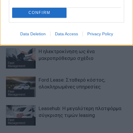
αναδιαμορφώνει την αγορά leasing
Fleet
Management
CONFIRM
Ayvens: Iσχυρά περιθώρια κέρδους
στο β’ τρίμηνο
Data Deletion
Data Access
Privacy Policy
Fleet
Management
Η ηλεκτροκίνηση ως ένα
μακροπρόθεσμο σχέδιο
Fleet
Management
Ford Lease: Σταθερό κόστος,
ολοκληρωμένες υπηρεσίες
Fleet
Management
Leasehub: Η μεγαλύτερη πλατφόρμα
σύγκρισης τιμών leasing
Fleet
Management