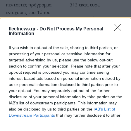
Metlen: Ρεκόρ EBITDA στο
α' εξάμηνο, στα 550 εκατ.
Χρηματοδότηση 8 εκατ.
fleetnews.gr -
Do Not Process My Personal
ευρώ – Καθαρά κέρδη 313
ευρώ σε 843 μέσα
Information
εκατ. ευρώ
ενημέρωσης- Ξεκίνησε το
πενταετές πρόγραμμα
ενίσχυσης του Τύπου
If you wish to opt-out of the sale, sharing to third parties, or
processing of your personal or sensitive information for
targeted advertising by us, please use the below opt-out
section to confirm your selection. Please note that after your
opt-out request is processed you may continue seeing
Η Chery επενδύει 75 εκατ. δολάρια στην KG Mobility
interest-based ads based on personal information utilized by
us or personal information disclosed to third parties prior to
your opt-out. You may separately opt-out of the further
disclosure of your personal information by third parties on the
IAB’s list of downstream participants. This information may
also be disclosed by us to third parties on the
IAB’s List of
Το FIAT 500 Hybrid τώρα
Downstream Participants
that may further disclose it to other
από 18.990 ευρώ
third parties.