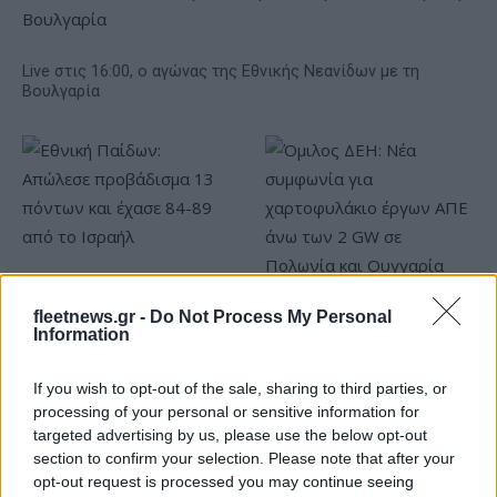
Live στις 16:00, ο αγώνας της Εθνικής Νεανίδων με τη
Βουλγαρία
Εθνική Παίδων: Απώλεσε
προβάδισμα 13 πόντων και
fleetnews.gr -
Do Not Process My Personal
Όμιλος ΔΕΗ: Νέα συμφωνία
έχασε 84-89 από το Ισραήλ
Information
για χαρτοφυλάκιο έργων
ΑΠΕ άνω των 2 GW σε
Πολωνία και Ουγγαρία
If you wish to opt-out of the sale, sharing to third parties, or
processing of your personal or sensitive information for
targeted advertising by us, please use the below opt-out
section to confirm your selection. Please note that after your
opt-out request is processed you may continue seeing