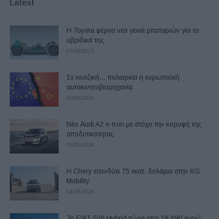
Latest
Η Toyota φέρνει νέα γενιά μπαταριών για τα
υβριδικά της
07/08/2026
Σε κινεζική… πολιορκία η ευρωπαϊκή
αυτοκινητοβιομηχανία
06/08/2026
Νέο Audi A2 e-tron με στόχο την κορυφή της
αποδοτικότητας
05/08/2026
Η Chery επενδύει 75 εκατ. δολάρια στην KG
Mobility
04/08/2026
Το FIAT 500 Hybrid τώρα από 18.990 ευρώ