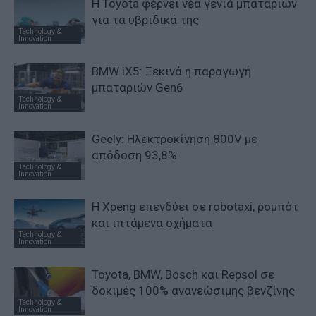
Η Toyota φέρνει νέα γενιά μπαταριών
για τα υβριδικά της
Technology &
Innovation
BMW iX5: Ξεκινά η παραγωγή
μπαταριών Gen6
Technology &
Innovation
Geely: Ηλεκτροκίνηση 800V με
απόδοση 93,8%
Technology &
Innovation
Η Xpeng επενδύει σε robotaxi, ρομπότ
και ιπτάμενα οχήματα
Technology &
Innovation
Toyota, BMW, Bosch και Repsol σε
δοκιμές 100% ανανεώσιμης βενζίνης
Technology &
Innovation