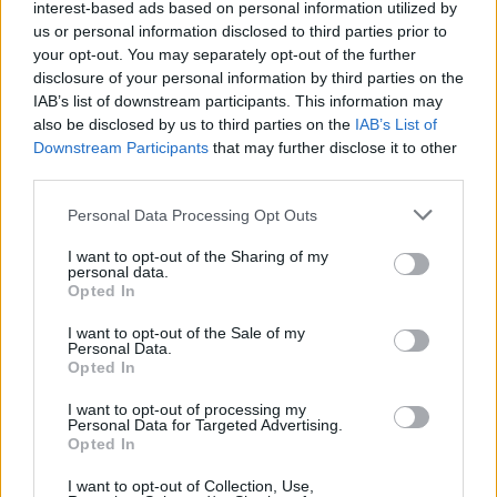
interest-based ads based on personal information utilized by
Fourlis: Συμφωνία για την πώληση συμμετοχής στο Sofia
us or personal information disclosed to third parties prior to
South Ring Mall έναντι 49,35 εκατ. ευρώ
your opt-out. You may separately opt-out of the further
disclosure of your personal information by third parties on the
IAB’s list of downstream participants. This information may
also be disclosed by us to third parties on the
IAB’s List of
Downstream Participants
that may further disclose it to other
third parties.
Please note that this website/app uses one or more Google
Personal Data Processing Opt Outs
services and may gather and store information including but
Χρηματιστήριο Αθηνών:
not limited to your visit or usage behaviour. You may click to
I want to opt-out of the Sharing of my
Εβδομαδιαία άνοδος 1,76%,
ΣΚΑΪ: Ολοκληρώθηκε η
personal data.
κέρδη 23,31% από τις αρχές
grant or deny consent to Google and its third-party tags to
θητεία του Γρηγόρη
Opted In
του έτους
use your data for below specified purposes in below Google
Δημητριάδη - Ο Γιάννης
Αλαφούζος επιστρέφει στη
consent section.
I want to opt-out of the Sale of my
θέση του CEO
Personal Data.
Opted In
I want to opt-out of processing my
Personal Data for Targeted Advertising.
Opted In
I want to opt-out of Collection, Use,