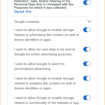
Retention, Sale, and/or Sharing of my
Media: Με ενίσχυση 8 εκατ. ευρώ σε 451 επιχειρήσεις
Personal Data that Is Unrelated with the
Purposes for which it was collected.
ξεκίνησε το πρόγραμμα στήριξης- Κάλυψη εισφορών
Opted Out
ΕΔΟΕΑΠ
Google consents
I want to allow Google to enable storage
related to advertising like cookies on web or
device identifiers in apps.
Η Toyota φέρνει νέα γενιά
Σε κινεζική… πολιορκία η
I want to allow my user data to be sent to
μπαταριών για τα υβριδικά
ευρωπαϊκή
Google for online advertising purposes.
της
αυτοκινητοβιομηχανία
I want to allow Google to send me
personalized advertising.
I want to allow Google to enable storage
related to analytics like cookies on web or
Νέο Audi A2 e-tron με στόχο την κορυφή της
device identifiers in apps.
αποδοτικότητας
I want to allow Google to enable storage
related to functionality of the website or app.