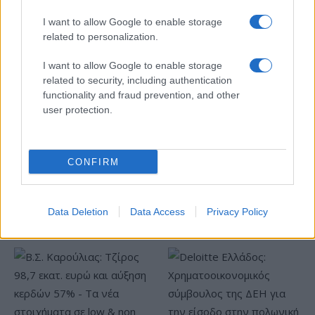
I want to allow Google to enable storage
related to personalization.
ΠΑΟΚ: Από σήμερα στη
Θεσσαλονίκη ο Τρινκέρι
I want to allow Google to enable storage
Εθνική Κορασίδων:
related to security, including authentication
Απέναντι στη Δανία για το
functionality and fraud prevention, and other
2/2 στο Ευρωμπάσκετ (live
user protection.
stream)
CONFIRM
Ελληνική Αναπτυξιακή Τράπεζα: Με «προίκα» 2 δισ. ευρώ
Data Deletion
Data Access
Privacy Policy
ανοίγει δρόμο για δάνεια έως 5 δισ. σε μικρομεσαίες