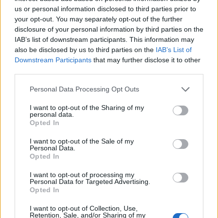
us or personal information disclosed to third parties prior to
ΥΠΕΘΟΟ: Νέες επενδύσεις
your opt-out. You may separately opt-out of the further
1 δισ. ευρώ ως το 2028 για
την Ενέργεια
disclosure of your personal information by third parties on the
Viohalco: Αυξημένος κατά
IAB’s list of downstream participants. This information may
14% ο τζίρος στο α'
also be disclosed by us to third parties on the
IAB’s List of
εξάμηνο, στα 4,3 δισ. ευρώ
Downstream Participants
that may further disclose it to other
– Στα 446 εκατ. ευρώ τα
third parties.
EBITDA
Please note that this website/app uses one or more Google
Personal Data Processing Opt Outs
services and may gather and store information including but
not limited to your visit or usage behaviour. You may click to
I want to opt-out of the Sharing of my
personal data.
grant or deny consent to Google and its third-party tags to
Opted In
use your data for below specified purposes in below Google
Η συμφωνία Arval-Athlon αναδιαμορφώνει την αγορά leasing
consent section.
I want to opt-out of the Sale of my
Personal Data.
Opted In
I want to opt-out of processing my
Personal Data for Targeted Advertising.
Opted In
VW: Η δύσκολη εξίσωση
της αναδιάρθρωσης
18η συνεχόμενη χρονιά για
I want to opt-out of Collection, Use,
τον ΟΤΕ στη διεθνή σειρά
Retention, Sale, and/or Sharing of my