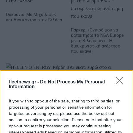
Ουκρανία: Με Μίχαϊλιουκ
και Λεν κόντρα στην Ελλάδα
Πάρκερ: «Όνειρό μου να
κατακτήσω το ΝΒΑ Europe
με τη Βιλερμπάν» - Η
διευκρινιστική ανάρτηση
που έκανε
fleetnews.gr -
Do Not Process My Personal
Information
HELLENiQ ENERGY: Κέρδη 393 εκατ. ευρώ στο α' εξάμηνο –
Στα 734 εκατ. ευρώ τα EBITDA
If you wish to opt-out of the sale, sharing to third parties, or
processing of your personal or sensitive information for
targeted advertising by us, please use the below opt-out
section to confirm your selection. Please note that after your
opt-out request is processed you may continue seeing
interest-based ads based on personal information utilized by