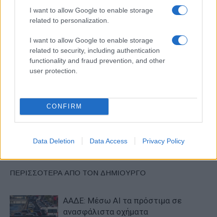
I want to allow Google to enable storage
related to personalization.
I want to allow Google to enable storage
related to security, including authentication
functionality and fraud prevention, and other
user protection.
Προηγούμενο άρθρο
Επόμενο άρθρο
Παρουσιάστηκε ο πλοηγός
Το Nissan Leaf επιτρέπει
GreenYourMove
στους στόλους να πουλήσουν
CONFIRM
ηλεκτρική ενέργεια!
Data Deletion
Data Access
Privacy Policy
ΠΑΡΟΜΟΙΑ ΑΡΘΡΑ
ΠΕΡΙΣΣΟΤΕΡΑ ΑΠΟ ΤΟΝ ΔΗΜΙΟΥΡΓΟ
ΑΑΔΕ: Μέσω ΑΙ τα πρόστιμα σε
ανασφάλιστα οχήματα