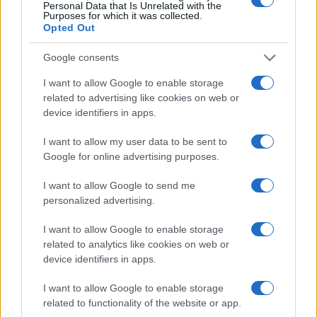
Personal Data that Is Unrelated with the
δεικτών FTSE4Good
Purposes for which it was collected.
Opted Out
Google consents
I want to allow Google to enable storage
Alpha Bank: Για πρώτη φορά το Αρχαίο Θέατρο Επιδαύρου
related to advertising like cookies on web or
άνοιξε τις πύλες του σε όλους
device identifiers in apps.
I want to allow my user data to be sent to
Google for online advertising purposes.
I want to allow Google to send me
ESG Report 2025: Πώς η ΑΒ Βασιλόπουλος μετατρέπει τη
personalized advertising.
βιωσιμότητα σε καθημερινή πράξη
I want to allow Google to enable storage
related to analytics like cookies on web or
device identifiers in apps.
ΕΤΙΚΕΤΕΣ
IFRS 16
Volkswagen Financial Services
I want to allow Google to enable storage
Ηνωμένο Βασίλειο
related to functionality of the website or app.