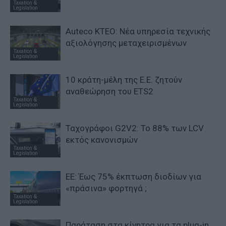
Taxation &
Legislation
Auteco KTEO: Νέα υπηρεσία τεχνικής
αξιολόγησης μεταχειρισμένων
Taxation &
Legislation
10 κράτη-μέλη της Ε.Ε. ζητούν
αναθεώρηση του ETS2
Taxation &
Legislation
Ταχογράφοι G2V2: Το 88% των LCV
εκτός κανονισμών
Taxation &
Legislation
ΕΕ: Έως 75% έκπτωση διοδίων για
«πράσινα» φορτηγά ;
Taxation &
Legislation
Παράταση στα κίνητρα για τα plug-in