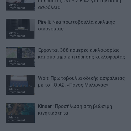
υπηρεσίας ΟΔ.Υ.Σ.Ε.ΑΣ για την οδική
Safety &
ασφάλεια
Environment
Pirelli: Νέα πρωτοβουλία κυκλικής
οικονομίας
Safety &
Environment
Έρχονται 388 κάμερες κυκλοφορίας
και σύστημα επιτήρησης κυκλοφορίας
Safety &
Environment
Wolt: Πρωτοβουλία οδικής ασφάλειας
με το Ι.Ο.ΑΣ. «Πάνος Μυλωνάς»
Safety &
Environment
Kinsen: Προσήλωση στη βιώσιμη
κινητικότητα
Safety &
Environment