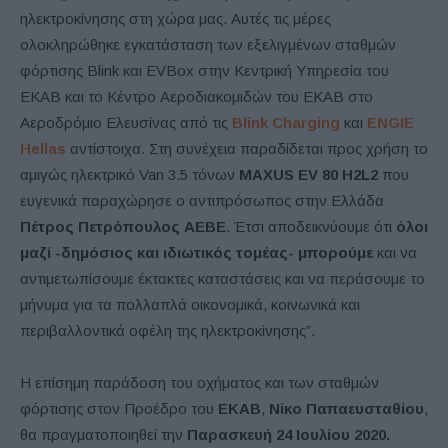
ηλεκτροκίνησης στη χώρα μας. Αυτές τις μέρες
ολοκληρώθηκε εγκατάσταση των εξελιγμένων σταθμών
φόρτισης Blink και EVBox στην Κεντρική Υπηρεσία του
ΕΚΑΒ και το Κέντρο Αεροδιακομιδών του ΕΚΑΒ στο
Αεροδρόμιο Ελευσίνας από τις
Blink Charging
και
ENGIE
Hellas
αντίστοιχα. Στη συνέχεια παραδίδεται προς χρήση το
αμιγώς ηλεκτρικό Van 3.5 τόνων
MAXUS EV 80 Η2L2
που
ευγενικά παραχώρησε ο αντιπρόσωπος στην Ελλάδα
Πέτρος Πετρόπουλος ΑΕΒΕ
. Έτσι αποδεικνύουμε ότι
όλοι
μαζί -δημόσιος και ιδιωτικός τομέας- μπορούμε
και να
αντιμετωπίσουμε έκτακτες καταστάσεις και να περάσουμε το
μήνυμα για τα πολλαπλά οικονομικά, κοινωνικά και
περιβαλλοντικά οφέλη της ηλεκτροκίνησης”.
Η επίσημη παράδοση του οχήματος και των σταθμών
φόρτισης στον Προέδρο του
ΕΚΑΒ
,
Νίκο Παπαευσταθίου
,
θα πραγματοποιηθεί την
Παρασκευή 24 Ιουλίου 2020.