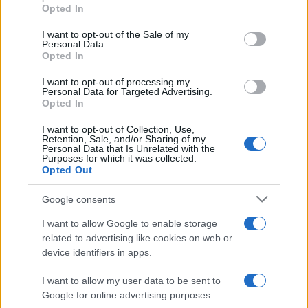
grant or deny consent to Google and its third-party tags to
Opted In
use your data for below specified purposes in below Google
consent section.
I want to opt-out of the Sale of my
Personal Data.
Opted In
Δόξα Λευκάδας: Έβδομη
Platon BC: «Στόχος μας στις
μεταγραφή ο Τζος Σάρμα
ακαδημίες να εξελίσσονται
I want to opt-out of processing my
Personal Data for Targeted Advertising.
(vid)
οι παίκτες»
Opted In
I want to opt-out of Collection, Use,
Retention, Sale, and/or Sharing of my
Personal Data that Is Unrelated with the
Purposes for which it was collected.
Opted Out
ΕΛΣΤΑΤ: Στο 3,4% υποχώρησε ο πληθωρισμός τον Ιούλιο
Google consents
I want to allow Google to enable storage
related to advertising like cookies on web or
device identifiers in apps.
I want to allow my user data to be sent to
Google for online advertising purposes.
Metlen: Ρεκόρ EBITDA στο