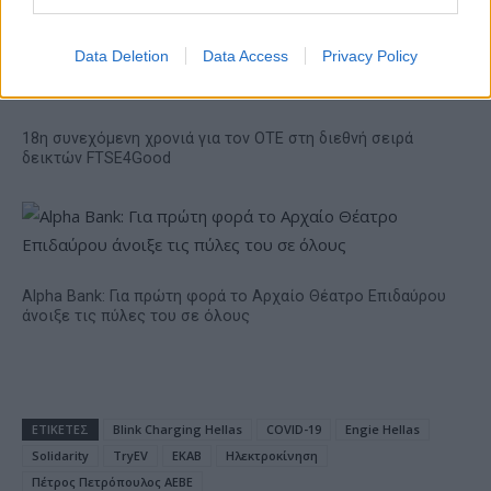
το 2028
Data Deletion
Data Access
Privacy Policy
18η συνεχόμενη χρονιά για τον ΟΤΕ στη διεθνή σειρά
δεικτών FTSE4Good
Alpha Bank: Για πρώτη φορά το Αρχαίο Θέατρο Επιδαύρου
άνοιξε τις πύλες του σε όλους
ΕΤΙΚΕΤΕΣ
Blink Charging Hellas
COVID-19
Engie Hellas
Solidarity
TryEV
ΕΚΑΒ
Ηλεκτροκίνηση
Πέτρος Πετρόπουλος ΑΕΒΕ