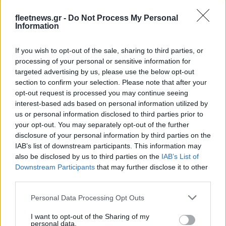
fleetnews.gr -
Do Not Process My Personal
IAB Hellas: Νέα Διοικούσα Επιτροπή και νέο Διοικητικό
Information
Συμβούλιο - Πρόεδρος ο Γαληνός Γιαγλής
If you wish to opt-out of the sale, sharing to third parties, or
processing of your personal or sensitive information for
targeted advertising by us, please use the below opt-out
section to confirm your selection. Please note that after your
opt-out request is processed you may continue seeing
interest-based ads based on personal information utilized by
Η Toyota φέρνει νέα γενιά
Σε κινεζική… πολιορκία η
us or personal information disclosed to third parties prior to
μπαταριών για τα υβριδικά
ευρωπαϊκή
your opt-out. You may separately opt-out of the further
της
αυτοκινητοβιομηχανία
disclosure of your personal information by third parties on the
IAB’s list of downstream participants. This information may
also be disclosed by us to third parties on the
IAB’s List of
Downstream Participants
that may further disclose it to other
third parties.
Νέο Audi A2 e-tron με στόχο την κορυφή της
Please note that this website/app uses one or more Google
Personal Data Processing Opt Outs
αποδοτικότητας
services and may gather and store information including but
not limited to your visit or usage behaviour. You may click to
I want to opt-out of the Sharing of my
personal data.