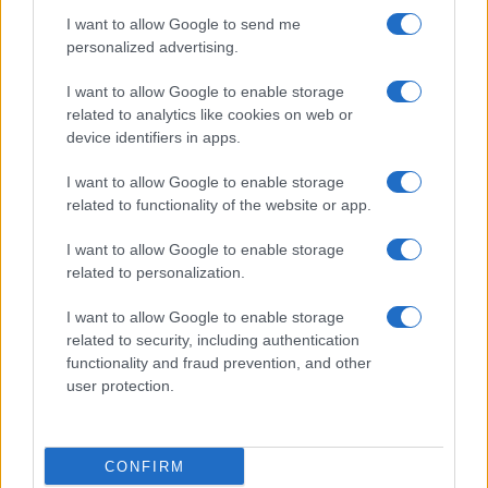
α' εξάμηνο, στα 550 εκατ.
Ειδικό Χωροταξικό Πλαίσιο
I want to allow Google to send me
ευρώ – Καθαρά κέρδη 313
για τον Τουρισμό:
personalized advertising.
εκατ. ευρώ
Στρατηγικό εργαλείο για
βιώσιμη τουριστική
I want to allow Google to enable storage
ανάπτυξη
related to analytics like cookies on web or
device identifiers in apps.
I want to allow Google to enable storage
related to functionality of the website or app.
Η Chery επενδύει 75 εκατ. δολάρια στην KG Mobility
I want to allow Google to enable storage
related to personalization.
I want to allow Google to enable storage
related to security, including authentication
Το FIAT 500 Hybrid τώρα
functionality and fraud prevention, and other
από 18.990 ευρώ
user protection.
Ατρόμητος και Novibet
συνεχίζουν μαζί: Ανανέωση
CONFIRM
της συνεργασίας τους μέχρι