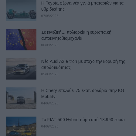
Η Toyota φέρνει νέα γενιά μπαταριών για τα
υβριδικά της
07/08/2026
Σε κινεζική… πολιορκία η ευρωπαϊκή
αυτοκινητοβιομηχανία
06/08/2026
Νέο Audi A2 e-tron με στόχο την κορυφή της
αποδοτικότητας
05/08/2026
Η Chery επενδύει 75 εκατ. δολάρια στην KG
Mobility
04/08/2026
Το FIAT 500 Hybrid τώρα από 18.990 ευρώ
04/08/2026