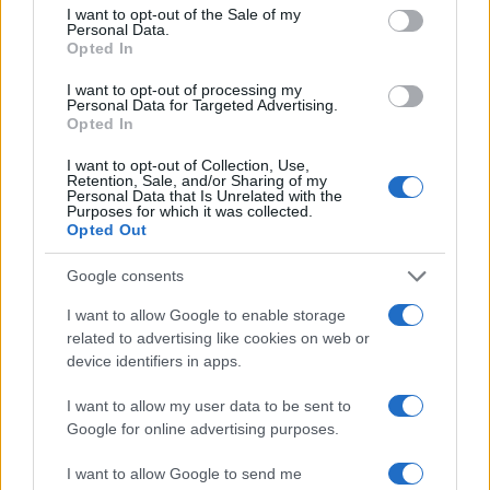
1 δισ. ευρώ ως το 2028 για
consent section.
I want to opt-out of the Sale of my
την Ενέργεια
Personal Data.
Viohalco: Αυξημένος κατά
Opted In
14% ο τζίρος στο α'
εξάμηνο, στα 4,3 δισ. ευρώ
I want to opt-out of processing my
– Στα 446 εκατ. ευρώ τα
Personal Data for Targeted Advertising.
EBITDA
Opted In
I want to opt-out of Collection, Use,
Retention, Sale, and/or Sharing of my
Personal Data that Is Unrelated with the
Purposes for which it was collected.
Opted Out
Η συμφωνία Arval-Athlon αναδιαμορφώνει την αγορά leasing
Google consents
I want to allow Google to enable storage
related to advertising like cookies on web or
device identifiers in apps.
VW: Η δύσκολη εξίσωση
I want to allow my user data to be sent to
της αναδιάρθρωσης
18η συνεχόμενη χρονιά για
Google for online advertising purposes.
τον ΟΤΕ στη διεθνή σειρά
δεικτών FTSE4Good
I want to allow Google to send me