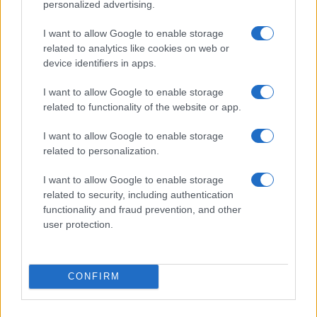
personalized advertising.
I want to allow Google to enable storage
related to analytics like cookies on web or
device identifiers in apps.
Alpha Bank: Για πρώτη φορά το Αρχαίο Θέατρο Επιδαύρου
άνοιξε τις πύλες του σε όλους
I want to allow Google to enable storage
related to functionality of the website or app.
I want to allow Google to enable storage
related to personalization.
ESG Report 2025: Πώς η ΑΒ Βασιλόπουλος μετατρέπει τη
I want to allow Google to enable storage
βιωσιμότητα σε καθημερινή πράξη
related to security, including authentication
functionality and fraud prevention, and other
user protection.
ΕΤΙΚΕΤΕΣ
nrg
Ελλάδα
CONFIRM