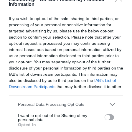
Ουκρανία: Με Μίχαϊλιουκ
Information
και Λεν κόντρα στην Ελλάδα
If you wish to opt-out of the sale, sharing to third parties, or
Πάρκερ: «Όνειρό μου να
κατακτήσω το ΝΒΑ Europe
processing of your personal or sensitive information for
με τη Βιλερμπάν» - Η
targeted advertising by us, please use the below opt-out
διευκρινιστική ανάρτηση
section to confirm your selection. Please note that after your
που έκανε
opt-out request is processed you may continue seeing
interest-based ads based on personal information utilized by
us or personal information disclosed to third parties prior to
your opt-out. You may separately opt-out of the further
disclosure of your personal information by third parties on the
IAB’s list of downstream participants. This information may
HELLENiQ ENERGY: Κέρδη 393 εκατ. ευρώ στο α' εξάμηνο –
also be disclosed by us to third parties on the
IAB’s List of
Στα 734 εκατ. ευρώ τα EBITDA
Downstream Participants
that may further disclose it to other
third parties.
Please note that this website/app uses one or more Google
Personal Data Processing Opt Outs
services and may gather and store information including but
not limited to your visit or usage behaviour. You may click to
I want to opt-out of the Sharing of my
personal data.
grant or deny consent to Google and its third-party tags to
Opted In
ΥΠΕΘΟΟ: Νέες επενδύσεις
use your data for below specified purposes in below Google