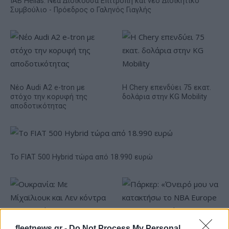
IAB Hellas: Νέα Διοικούσα Επιτροπή και νέο Διοικητικό
Συμβούλιο - Πρόεδρος ο Γαληνός Γιαγλής
Νέο Audi A2 e-tron με
Η Chery επενδύει 75 εκατ.
στόχο την κορυφή της
δολάρια στην KG Mobility
αποδοτικότητας
Το FIAT 500 Hybrid τώρα από 18.990 ευρώ
fleetnews.gr -
Do Not Process My Personal