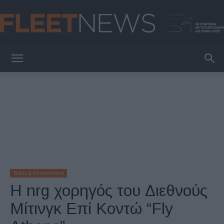
FleetNews
Safety & Environment
Η nrg χορηγός του Διεθνούς
Μίτινγκ Επί Κοντώ “Fly