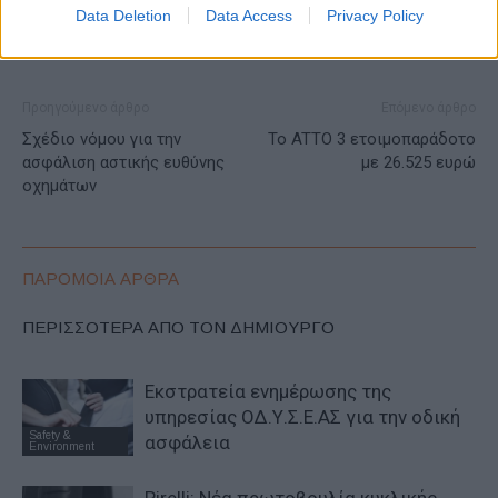
Data Deletion
Data Access
Privacy Policy
Προηγούμενο άρθρο
Επόμενο άρθρο
Σχέδιο νόμου για την
Το ATTO 3 ετοιμοπαράδοτο
ασφάλιση αστικής ευθύνης
με 26.525 ευρώ
οχημάτων
ΠΑΡΟΜΟΙΑ ΑΡΘΡΑ
ΠΕΡΙΣΣΟΤΕΡΑ ΑΠΟ ΤΟΝ ΔΗΜΙΟΥΡΓΟ
Εκστρατεία ενημέρωσης της
υπηρεσίας ΟΔ.Υ.Σ.Ε.ΑΣ για την οδική
Safety &
ασφάλεια
Environment
Pirelli: Νέα πρωτοβουλία κυκλικής