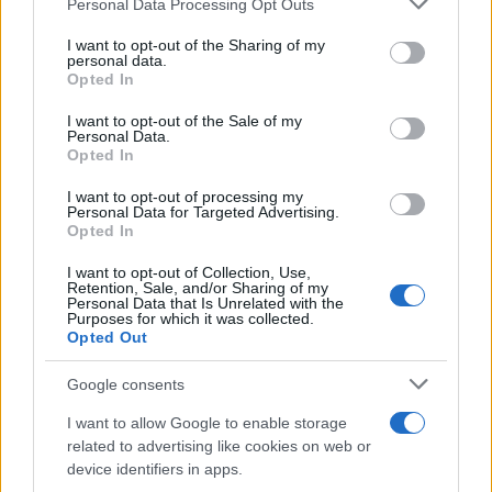
Personal Data Processing Opt Outs
services and may gather and store information including but
not limited to your visit or usage behaviour. You may click to
I want to opt-out of the Sharing of my
personal data.
grant or deny consent to Google and its third-party tags to
Opted In
use your data for below specified purposes in below Google
consent section.
I want to opt-out of the Sale of my
Personal Data.
IAB Hellas: Νέα Διοικούσα Επιτροπή και νέο Διοικητικό
Opted In
Συμβούλιο - Πρόεδρος ο Γαληνός Γιαγλής
I want to opt-out of processing my
Personal Data for Targeted Advertising.
Opted In
I want to opt-out of Collection, Use,
Retention, Sale, and/or Sharing of my
Personal Data that Is Unrelated with the
Purposes for which it was collected.
Νέο Audi A2 e-tron με
Η Chery επενδύει 75 εκατ.
Opted Out
στόχο την κορυφή της
δολάρια στην KG Mobility
αποδοτικότητας
Google consents
I want to allow Google to enable storage
related to advertising like cookies on web or
device identifiers in apps.
Το FIAT 500 Hybrid τώρα από 18.990 ευρώ