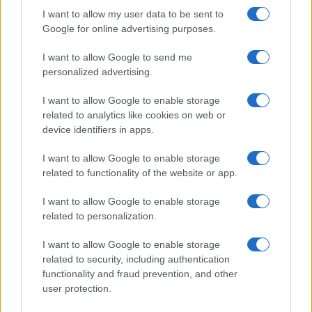
I want to allow my user data to be sent to
Google for online advertising purposes.
I want to allow Google to send me
personalized advertising.
Ουκρανία: Με Μίχαϊλιουκ
I want to allow Google to enable storage
και Λεν κόντρα στην Ελλάδα
related to analytics like cookies on web or
device identifiers in apps.
Πάρκερ: «Όνειρό μου να
κατακτήσω το ΝΒΑ Europe
με τη Βιλερμπάν» - Η
I want to allow Google to enable storage
διευκρινιστική ανάρτηση
related to functionality of the website or app.
που έκανε
I want to allow Google to enable storage
related to personalization.
I want to allow Google to enable storage
related to security, including authentication
HELLENiQ ENERGY: Κέρδη 393 εκατ. ευρώ στο α' εξάμηνο –
functionality and fraud prevention, and other
Στα 734 εκατ. ευρώ τα EBITDA
user protection.