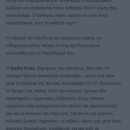
εισαγάγει παρόμοια μέτρα. Είναι κρίμα ο ταχυδρομικός
κώδικας να υποδεικνύει πόσο καθαρός είναι ο αέρας που
αναπνέουμε. Ο καθαρός αέρας πρέπει να είναι τόσο
προσβάσιμος, όσο το καθαρό νερό”.
Η επιτυχία του Λονδίνου θα μπορούσε επίσης να
ενθαρρύνει άλλες πόλεις σε όλη την Ευρώπη να
ακολουθήσουν το παράδειγμά του.
Ο
Sadiq
Khan
, δήμαρχος του Λονδίνου, δήλωσε: “Η
τολμηρή δράση αποκομίζει ανταμοιβές – μόλις ένα μήνα
μετά τα εγκαίνια της πρώτης παγκόσμιας ULEZ, δείχνοντας
το δρόμο στις πόλεις όλου του κόσμου, έχουμε ήδη
παρατηρήσει σημαντικές επιδράσεις στους τύπους
οχημάτων που εισέρχονται στο κέντρο της πρωτεύουσάς
μας και ρυπαίνουν τον αέρα μας. Πρόκειται για μεγάλες
αλλαγές ζωτικής σημασίας – ο τοξικός αέρας μας είναι ένας
αόρατος δολοφόνος, υπεύθυνος για μια από τις