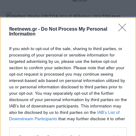
alcohol
fleetnews.gr -
Do Not Process My Personal
Information
Metlen: Ρεκόρ EBITDA στο α' εξάμηνο, στα 550 εκατ. ευρώ –
Καθαρά κέρδη 313 εκατ. ευρώ
If you wish to opt-out of the sale, sharing to third parties, or
processing of your personal or sensitive information for
targeted advertising by us, please use the below opt-out
section to confirm your selection. Please note that after your
opt-out request is processed you may continue seeing
interest-based ads based on personal information utilized by
us or personal information disclosed to third parties prior to
your opt-out. You may separately opt-out of the further
disclosure of your personal information by third parties on the
Χρηματοδότηση 8 εκατ.
IAB’s list of downstream participants. This information may
ευρώ σε 843 μέσα
also be disclosed by us to third parties on the
IAB’s List of
Media: Με ενίσχυση 8 εκατ.
ενημέρωσης- Ξεκίνησε το
Downstream Participants
that may further disclose it to other
ευρώ σε 451 επιχειρήσεις
πενταετές πρόγραμμα
ξεκίνησε το πρόγραμμα
third parties.
ενίσχυσης του Τύπου
στήριξης- Κάλυψη
εισφορών ΕΔΟΕΑΠ
Please note that this website/app uses one or more Google