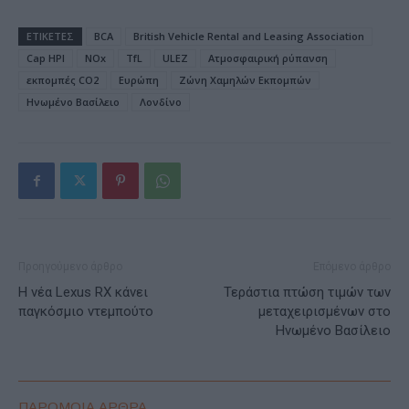
ΕΤΙΚΕΤΕΣ
BCA
British Vehicle Rental and Leasing Association
Cap HPI
NOx
TfL
ULEZ
Ατμοσφαιρική ρύπανση
εκπομπές CO2
Ευρώπη
Ζώνη Χαμηλών Εκπομπών
Ηνωμένο Βασίλειο
Λονδίνο
Προηγούμενο άρθρο
Επόμενο άρθρο
Η νέα Lexus RX κάνει
Τεράστια πτώση τιμών των
παγκόσμιο ντεμπούτο
μεταχειρισμένων στο
Ηνωμένο Βασίλειο
ΠΑΡΟΜΟΙΑ ΑΡΘΡΑ