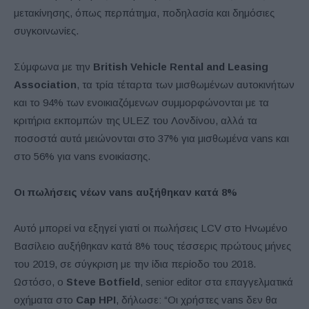
μετακίνησης, όπως περπάτημα, ποδηλασία και δημόσιες
συγκοινωνίες.
Σύμφωνα με την
British Vehicle Rental and Leasing
Association
, τα τρία τέταρτα των μισθωμένων αυτοκινήτων
και το 94% των ενοικιαζόμενων συμμορφώνονται με τα
κριτήρια εκπομπών της ULEZ του Λονδίνου, αλλά τα
ποσοστά αυτά μειώνονται στο 37% για μισθωμένα vans και
στο 56% για vans ενοικίασης.
Οι πωλήσεις νέων vans αυξήθηκαν κατά 8%
Αυτό μπορεί να εξηγεί γιατί οι πωλήσεις LCV στο Ηνωμένο
Βασίλειο αυξήθηκαν κατά 8% τους τέσσερις πρώτους μήνες
του 2019, σε σύγκριση με την ίδια περίοδο του 2018.
Ωστόσο, ο
Steve
Botfield
, senior editor στα επαγγελματικά
οχήματα στο
Cap
HPI
, δήλωσε: “Οι χρήστες vans δεν θα