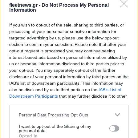
ημιτελικό με τη Νορβηγία
fleetnews.gr -
Do Not Process My Personal
Information
If you wish to opt-out of the sale, sharing to third parties, or
processing of your personal or sensitive information for
targeted advertising by us, please use the below opt-out
Ελληνική Αναπτυξιακή Τράπεζα: Με «προίκα» 2 δισ. ευρώ
section to confirm your selection. Please note that after your
ανοίγει δρόμο για δάνεια έως 5 δισ. σε μικρομεσαίες
opt-out request is processed you may continue seeing
interest-based ads based on personal information utilized by
us or personal information disclosed to third parties prior to
your opt-out. You may separately opt-out of the further
disclosure of your personal information by third parties on the
IAB’s list of downstream participants. This information may
also be disclosed by us to third parties on the
IAB’s List of
Downstream Participants
that may further disclose it to other
third parties.
Β.Σ. Καρούλιας: Τζίρος 98,7
Deloitte Ελλάδος:
Please note that this website/app uses one or more Google
εκατ. ευρώ και αύξηση
Χρηματοοικονομικός
Personal Data Processing Opt Outs
κερδών 57% - Τα νέα
σύμβουλος της ΔΕΗ για την
services and may gather and store information including but
στοιχήματα σε low & non
είσοδο στην πολωνική
not limited to your visit or usage behaviour. You may click to
I want to opt-out of the Sharing of my
alcohol
αγορά ενέργειας
personal data.
grant or deny consent to Google and its third-party tags to
Opted In