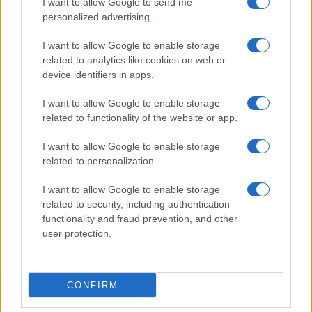
I want to allow Google to send me
18η συνεχόμενη χρονιά για τον ΟΤΕ στη διεθνή σειρά
personalized advertising.
δεικτών FTSE4Good
I want to allow Google to enable storage
related to analytics like cookies on web or
device identifiers in apps.
I want to allow Google to enable storage
Alpha Bank: Για πρώτη φορά το Αρχαίο Θέατρο Επιδαύρου
related to functionality of the website or app.
άνοιξε τις πύλες του σε όλους
I want to allow Google to enable storage
related to personalization.
I want to allow Google to enable storage
ΕΤΙΚΕΤΕΣ
BMW Group
Clubhouse
Mini
social media
related to security, including authentication
Ελλάδα
functionality and fraud prevention, and other
user protection.
CONFIRM