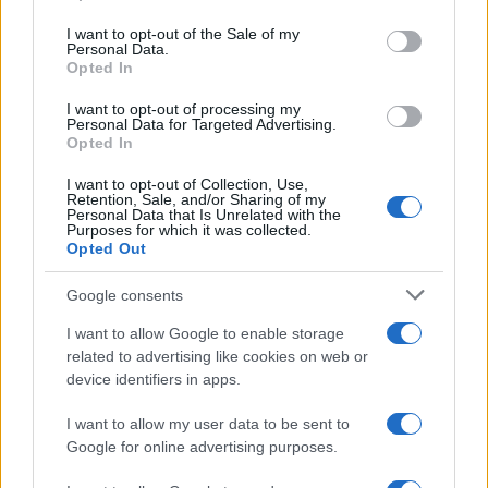
use your data for below specified purposes in below Google
consent section.
I want to opt-out of the Sale of my
Personal Data.
Opted In
Η Chery επενδύει 75 εκατ. δολάρια στην KG Mobility
I want to opt-out of processing my
Personal Data for Targeted Advertising.
Opted In
I want to opt-out of Collection, Use,
Retention, Sale, and/or Sharing of my
Personal Data that Is Unrelated with the
Το FIAT 500 Hybrid τώρα
Purposes for which it was collected.
από 18.990 ευρώ
Opted Out
Google consents
Ατρόμητος και Novibet
συνεχίζουν μαζί: Ανανέωση
I want to allow Google to enable storage
της συνεργασίας τους μέχρι
related to advertising like cookies on web or
το 2028
device identifiers in apps.
I want to allow my user data to be sent to
Google for online advertising purposes.