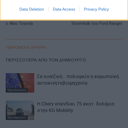
Data Deletion
Data Access
Privacy Policy
Προηγούμενο άρθρο
Επόμενο άρθρο
World Car Person of the Year
Περιορισμένη έκδοση
o Akio Toyoda
Stormtrak του Ford Ranger
ΠΑΡΟΜΟΙΑ ΑΡΘΡΑ
ΠΕΡΙΣΣΟΤΕΡΑ ΑΠΟ ΤΟΝ ΔΗΜΙΟΥΡΓΟ
Σε κινεζική… πολιορκία η ευρωπαϊκή
αυτοκινητοβιομηχανία
Manufacturers
Η Chery επενδύει 75 εκατ. δολάρια
στην KG Mobility
Manufacturers