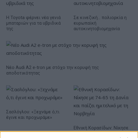
Η Toyota φέρνει νέα γενιά
Σε κινεζική… πολιορκία η
μπαταριών για τα υβριδικά
ευρωπαϊκή
της
αυτοκινητοβιομηχανία
Νέο Audi A2 e-tron με στόχο την κορυφή της
αποδοτικότητας
Σασλόγλου: «Ξεχνάμε ό,τι
έγινε και προχωράμε»
Εθνική Κορασίδων: Νίκησε
με 74-65 τη Δανία και παίζει