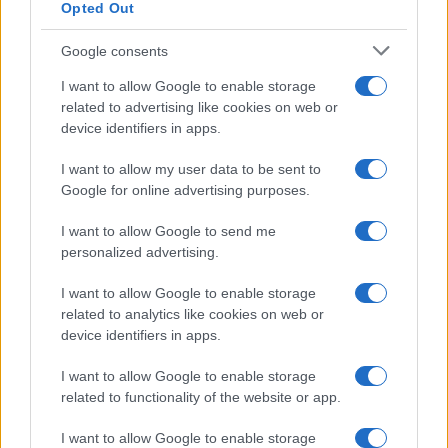
Opted Out
HELLENiQ ENERGY: Κέρδη
393 εκατ. ευρώ στο α'
Google consents
ΣΤΑΣΥ: 29,4 χλμ. νέων
εξάμηνο – Στα 734 εκατ.
σιδηροτροχιών στο Μετρό
ευρώ τα EBITDA
I want to allow Google to enable storage
της Αθήνας - Στο τελικό
στάδιο το μεγαλύτερο έργο
related to advertising like cookies on web or
αναβάθμισης
device identifiers in apps.
I want to allow my user data to be sent to
Google for online advertising purposes.
Η Chery επενδύει 75 εκατ. δολάρια στην KG Mobility
I want to allow Google to send me
personalized advertising.
I want to allow Google to enable storage
related to analytics like cookies on web or
device identifiers in apps.
Το FIAT 500 Hybrid τώρα
από 18.990 ευρώ
I want to allow Google to enable storage
18η συνεχόμενη χρονιά για
τον ΟΤΕ στη διεθνή σειρά
related to functionality of the website or app.
δεικτών FTSE4Good
I want to allow Google to enable storage