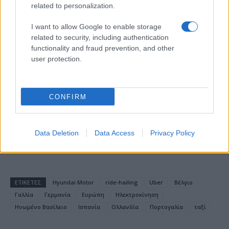
related to personalization.
I want to allow Google to enable storage
related to security, including authentication
Alpha Bank: Για πρώτη φορά το Αρχαίο Θέατρο Επιδαύρου
functionality and fraud prevention, and other
άνοιξε τις πύλες του σε όλους
user protection.
CONFIRM
ESG Report 2025: Πώς η ΑΒ Βασιλόπουλος μετατρέπει τη
βιωσιμότητα σε καθημερινή πράξη
Data Deletion
Data Access
Privacy Policy
ΕΤΙΚΕΤΕΣ
Hyundai Motor
ride-hailing
Uber
Βέλγιο
Γαλλία
Γερμανία
Ευρώπη
Ηλεκτροκίνηση
Ηνωμένο Βασίλειο
Ισπανία
Ολλανδία
Πορτογαλία
ταξί