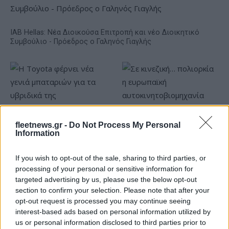
IAB Hellas: Νέα Διοικούσα Επιτροπή και νέο Διοικητικό
Συμβούλιο - Πρόεδρος ο Γαληνός Γιαγλής
Η Toyota φέρνει νέα γενιά
Σε κινεζική… πολιορκία η
fleetnews.gr -
Do Not Process My Personal
μπαταριών για τα υβριδικά
ευρωπαϊκή
Information
της
αυτοκινητοβιομηχανία
If you wish to opt-out of the sale, sharing to third parties, or
processing of your personal or sensitive information for
targeted advertising by us, please use the below opt-out
section to confirm your selection. Please note that after your
opt-out request is processed you may continue seeing
Νέο Audi A2 e-tron με στόχο την κορυφή της
αποδοτικότητας
interest-based ads based on personal information utilized by
us or personal information disclosed to third parties prior to