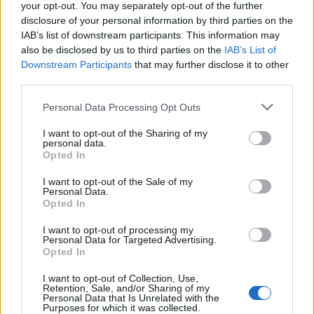
your opt-out. You may separately opt-out of the further
disclosure of your personal information by third parties on the
IAB’s list of downstream participants. This information may
also be disclosed by us to third parties on the
IAB’s List of
Καρδίτσα: Επέστρεψε υγιής
Downstream Participants
that may further disclose it to other
ο Φράνσις Οκόρο
third parties.
ΠΑΟΚ: Η άφιξη του Μπεν
Μουρ στη Θεσσαλονίκη (vid
Please note that this website/app uses one or more Google
Personal Data Processing Opt Outs
& pics)
services and may gather and store information including but
not limited to your visit or usage behaviour. You may click to
I want to opt-out of the Sharing of my
personal data.
grant or deny consent to Google and its third-party tags to
Opted In
use your data for below specified purposes in below Google
consent section.
I want to opt-out of the Sale of my
Personal Data.
Ειδικό Χωροταξικό Πλαίσιο για τον Τουρισμό: Στρατηγικό
Opted In
εργαλείο για βιώσιμη τουριστική ανάπτυξη
I want to opt-out of processing my
Personal Data for Targeted Advertising.
Opted In
I want to opt-out of Collection, Use,
Retention, Sale, and/or Sharing of my
Personal Data that Is Unrelated with the
Purposes for which it was collected.