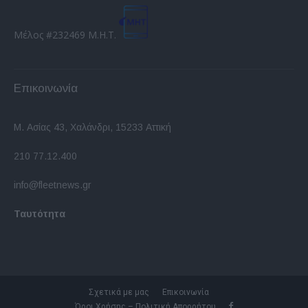
Μέλος #232469 Μ.Η.Τ.
Επικοινωνία
Μ. Ασίας 43, Χαλάνδρι, 15233 Αττική
210 77.12.400
info@fleetnews.gr
Ταυτότητα
Σχετικά με μας
Επικοινωνία
Όροι Χρήσης – Πολιτική Απορρήτου