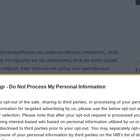
νο βραχυπρόθεσμες και μακροπρόθεσμες ενοικιάσεις, αλλά
 συντήρησης και της ασφάλισης) είναι μια κοινή ομιλική
ε εταίρους στην Ιαπωνία και, μέσω των υφιστάμενων
F
και πρόσφατα στην Ολλανδία και την Πολωνία.
gr -
Do Not Process My Personal Information
hant
και
Nick Salkeld
της
Hitachi Capital Vehicle
στο Fleet Europe, η εταιρεία επιδιώκει ενεργά την
to opt-out of the sale, sharing to third parties, or processing of your per
formation for targeted advertising by us, please use the below opt-out s
r selection. Please note that after your opt-out request is processed y
L
eing interest-based ads based on personal information utilized by us or
disclosed to third parties prior to your opt-out. You may separately opt-
losure of your personal information by third parties on the IAB’s list of