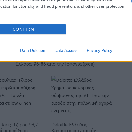
ς – όχι μόνο μεγάλες επιχειρήσεις, αλλά και ΜΜΕ και
cation functionality and fraud prevention, and other user protection.
ώπη.
CONFIRM
Data Deletion
Data Access
Privacy Policy
Ευρωπαϊκό Παίδων: Λύγισε στην παράταση η
Ελλάδα, 96-86 από την Ισπανία (pics)
ύλιας: Τζίρος 98,7
Deloitte Ελλάδος:
ρώ και αύξηση
Χρηματοοικονομικός