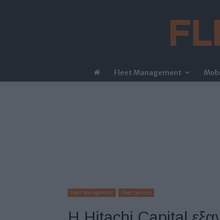
Fleet Management
Mobi
Fleet Management
Fleet Services
Η Hitachi Capital εξ