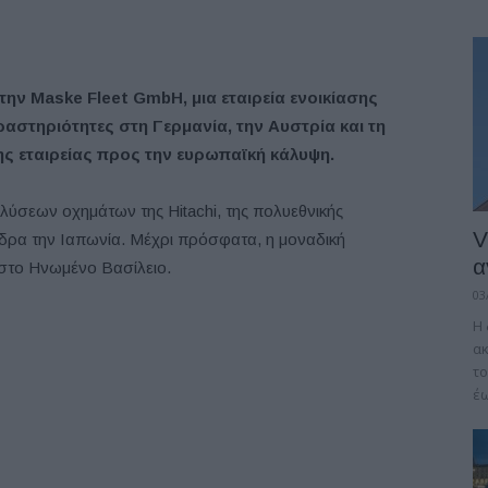
την
Maske
Fleet
GmbH
, μια εταιρ
ε
ία ενοικίασης
ραστηριότητες στη Γερμανία, την Αυστρία και τη
ης εταιρείας προς την ευρωπαϊκή κάλυψη.
 λύσεων οχημάτων της Hitachi, της πολυεθνικής
V
 έδρα την Ιαπωνία. Μέχρι πρόσφατα, η μοναδική
α
 στο Ηνωμένο Βασίλειο.
03
Η 
α
το
έω