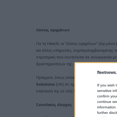
Λύσεις οχημάτων
Για τη Hitachi, οι “λύσεις οχημάτων” (όχι μό
και άλλες υπηρεσίες, συμπεριλαμβανομένης της
στρατηγική που συντελείται σε συνεργασία μ
δραστηριοτήτων της, στο Ηνωμένο Βασίλειο 
fleetnews.
Πράγματι, όπως αποκάλυψαν οι
Simon Olip
Solutions
(UK) σε πρόσφατη συνέντευξή τους 
If you wish 
sensitive in
επέκτασή της σε όλη την Ευρώπη.
confirm you
continue se
Συνολικός έλεγχος
information 
further disc