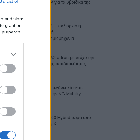
B’s List of
μπαταριών για τα υβριδικά της
07/08/2026
er and store
to grant or
Σε κινεζική… πολιορκία η
ed purposes
ευρωπαϊκή
αυτοκινητοβιομηχανία
06/08/2026
Νέο Audi A2 e-tron με στόχο την
κορυφή της αποδοτικότητας
05/08/2026
Η Chery επενδύει 75 εκατ.
δολάρια στην KG Mobility
04/08/2026
Το FIAT 500 Hybrid τώρα από
18.990 ευρώ
04/08/2026