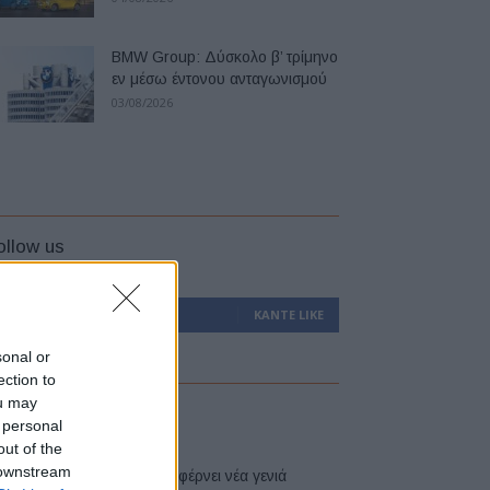
BMW Group: Δύσκολο β’ τρίμηνο
εν μέσω έντονου ανταγωνισμού
03/08/2026
ollow us
0
Υποστηρικτές
ΚΆΝΤΕ LIKE
sonal or
ection to
ou may
atest
 personal
out of the
 downstream
Η Toyota φέρνει νέα γενιά