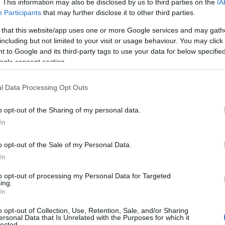
. This information may also be disclosed by us to third parties on the
IA
pital λειτουργούσε όχι μόνο στο Ηνωμένο Βασίλειο (ως
Participants
that may further disclose it to other third parties.
itachi Capital Mobility Netherlands) και στην Πολωνία (ως
ν και Νέου Έτους, η Hitachi Capital Polska ανακοίνωσε
 that this website/app uses one or more Google services and may gath
including but not limited to your visit or usage behaviour. You may click 
πολωνική εταιρία διαχείρισης στόλου PCM, με στόχο την
 to Google and its third-party tags to use your data for below specifi
ς.
ogle consent section.
tachi Capital έχει τώρα παρουσία στη γερμανική αγορά
l Data Processing Opt Outs
e Langzeit-Vermietung).
o opt-out of the Sharing of my personal data.
In
o opt-out of the Sale of my Personal Data.
chi Capital: “Στη Γερμανία, οι ταξινομήσεις νέων
In
αν για πέντε συνεχή έτη, από το 2013, καθιστώντας την
ως μια χώρα-κλειδί για την ευρωπαϊκή στρατηγική
to opt-out of processing my Personal Data for Targeted
ing.
αιρεία σε δήλωση σχετικά με την εξαγορά της Maske.
In
o opt-out of Collection, Use, Retention, Sale, and/or Sharing
σεις ενοικίασης αυτοκινήτων και LCV και διαχείρισης
ersonal Data that Is Unrelated with the Purposes for which it
αι την Αυστρία. Η Maske είναι επίσης πρωτοπόρος στην
lected.