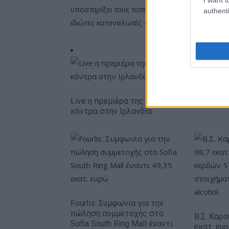
υποστηρίξει τους τοπικούς και διεθνείς πελάτε
authenti
ιδιώτες καταναλωτές – σε ολόκληρη την Ευρ
Live η πρεμιέρα της Εθνικής Κορασίδων
κόντρα στην Ιρλανδία
Fourlis: Συμφωνία για την
πώληση συμμετοχής στο
Β.Σ. Καρο
Sofia South Ring Mall έναντι
εκατ. ευ