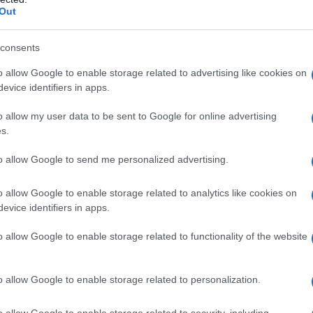
Out
ία στόλου που έφερε το Maxus EV80 στη γερμανική αγορά.
consents
o allow Google to enable storage related to advertising like cookies on
evice identifiers in apps.
36,5 εκατομμυρίων ευρώ και περίπου 215 εργαζόμενους,
σης σε σημαντικές πόλεις της Γερμανίας και της
o allow my user data to be sent to Google for online advertising
ου, του Αμβούργου, του Μονάχου, της Κολωνίας, του
s.
να ευρύ φάσμα ευέλικτων προϊόντων και προηγμένων
to allow Google to send me personalized advertising.
o allow Google to enable storage related to analytics like cookies on
σε αυτή την αρχική θέση και να εξελιχθεί σε πρωτοπόρο
evice identifiers in apps.
άτων στη Γερμανία και την Αυστρία. Η Maske έχει μικρή
τελέσει σημείο εισόδου για την επέκταση της Hitachi
o allow Google to enable storage related to functionality of the website
o allow Google to enable storage related to personalization.
 είναι ένα μόνο βήμα της συνεχιζόμενης επέκτασης της
όλη την Ευρώπη. Η πλατφόρμα της έχει ως στόχο να
o allow Google to enable storage related to security, including