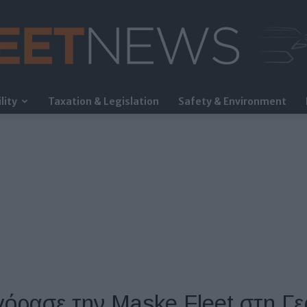
lity
Taxation & Legislation
Safety & Environment
FleetNews
αγόρασε την Maske Fleet στη Γ