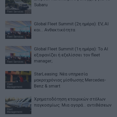
Subaru
Fleet Services
Global Fleet Summit (2η ημέρα): EV, AI
και… Ανθεκτικότητα
Fleet Services
Global Fleet Summit (1η ημέρα): Το ΑΙ
εξαφανίζει ή εξελίσσει τον fleet
manager;
Fleet Services
StarLeasing: Νέα υπηρεσία
μακροχρόνιας μίσθωσης Mercedes-
Fleet
Benz & smart
Management
Χρηματοδότηση εταιρικών στόλων
παγκοσμίως: Μια αγορά… αντιθέσεων
Fleet
Management