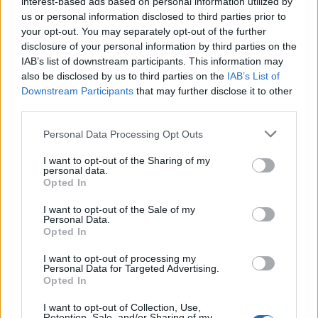
interest-based ads based on personal information utilized by
ενίσχυσης του Τύπου
us or personal information disclosed to third parties prior to
your opt-out. You may separately opt-out of the further
disclosure of your personal information by third parties on the
IAB’s list of downstream participants. This information may
also be disclosed by us to third parties on the
IAB’s List of
Η Chery επενδύει 75 εκατ. δολάρια στην KG Mobility
Downstream Participants
that may further disclose it to other
third parties.
Please note that this website/app uses one or more Google
Personal Data Processing Opt Outs
services and may gather and store information including but
not limited to your visit or usage behaviour. You may click to
I want to opt-out of the Sharing of my
Το FIAT 500 Hybrid τώρα
personal data.
grant or deny consent to Google and its third-party tags to
από 18.990 ευρώ
Opted In
use your data for below specified purposes in below Google
consent section.
I want to opt-out of the Sale of my
Personal Data.
Ατρόμητος και Novibet
Opted In
συνεχίζουν μαζί: Ανανέωση
της συνεργασίας τους μέχρι
I want to opt-out of processing my
το 2028
Personal Data for Targeted Advertising.
Opted In
I want to opt-out of Collection, Use,
Retention, Sale, and/or Sharing of my