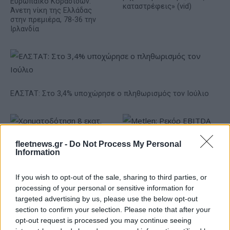
Ευρωπαϊκό Κορασίδων:
καταστρέφεις» (vid)
Άνετη νίκη της Ελλάδας
στην πρεμιέρα, 78-36 την
Ιρλανδία
ΕΛΣΤΑΤ: Στο 3,4% υποχώρησε ο πληθωρισμός τον Ιούλιο
fleetnews.gr -
Do Not Process My Personal
Information
If you wish to opt-out of the sale, sharing to third parties, or
Metlen: Ρεκόρ EBITDA στο
processing of your personal or sensitive information for
α' εξάμηνο, στα 550 εκατ.
Χρηματοδότηση 8 εκατ.
targeted advertising by us, please use the below opt-out
ευρώ – Καθαρά κέρδη 313
ευρώ σε 843 μέσα
section to confirm your selection. Please note that after your
εκατ. ευρώ
ενημέρωσης- Ξεκίνησε το
opt-out request is processed you may continue seeing
πενταετές πρόγραμμα