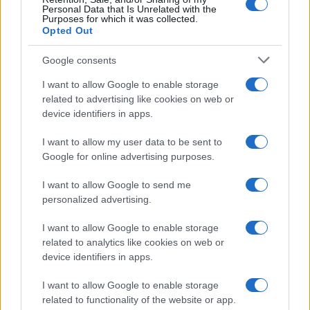
Personal Data that Is Unrelated with the
Purposes for which it was collected.
Opted Out
18η συνεχόμενη χρονιά για τον ΟΤΕ στη διεθνή σειρά
δεικτών FTSE4Good
Google consents
I want to allow Google to enable storage
related to advertising like cookies on web or
device identifiers in apps.
Alpha Bank: Για πρώτη φορά το Αρχαίο Θέατρο Επιδαύρου
I want to allow my user data to be sent to
άνοιξε τις πύλες του σε όλους
Google for online advertising purposes.
I want to allow Google to send me
personalized advertising.
ΕΤΙΚΕΤΕΣ
Edenred
Ticket Mobilité
Αστική Κινητικότητα
I want to allow Google to enable storage
Γαλλία
Ευρώπη
Κουπόνι κινητικότητας
related to analytics like cookies on web or
Χρηματοδοτικά μοντέλα
device identifiers in apps.
I want to allow Google to enable storage
related to functionality of the website or app.