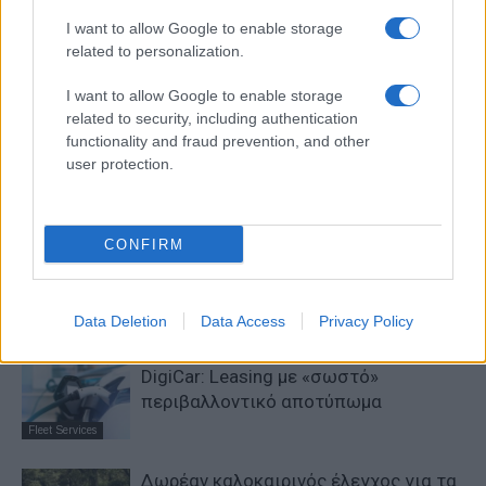
I want to allow Google to enable storage
related to personalization.
I want to allow Google to enable storage
Προηγούμενο άρθρο
Επόμενο άρθρο
related to security, including authentication
Η Yandex σχεδιάζει δοκιμές
Παρίσι και Σάο Πάολο
functionality and fraud prevention, and other
αυτόνομων χωρίς οδηγό
λαμβάνουν μέτρα
user protection.
ασφαλείας
περιορισμού των σκούτερ
CONFIRM
ΠΑΡΟΜΟΙΑ ΑΡΘΡΑ
ΠΕΡΙΣΣΟΤΕΡΑ ΑΠΟ ΤΟΝ ΔΗΜΙΟΥΡΓΟ
Data Deletion
Data Access
Privacy Policy
DigiCar: Leasing με «σωστό»
περιβαλλοντικό αποτύπωμα
Fleet Services
Δωρέαν καλοκαιρινός έλεγχος για τα