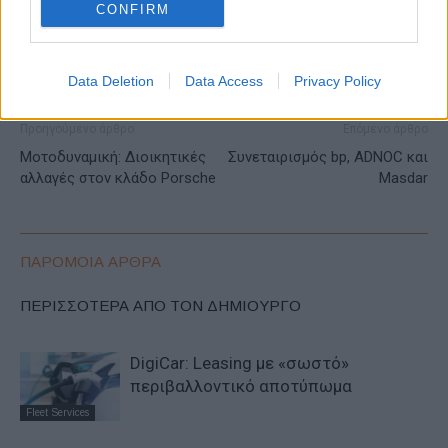
CONFIRM
Data Deletion
Data Access
Privacy Policy
Προηγούμενο άρθρο
Επόμενο άρθρο
Μοτοδυναμική: Διοικητικές
Συνεταιρισμός bp, ADNOC και
αλλαγές στον κλάδο Porsche
Masdar
ΠΑΡΟΜΟΙΑ ΑΡΘΡΑ
ΠΕΡΙΣΣΟΤΕΡΑ ΑΠΟ ΤΟΝ ΔΗΜΙΟΥΡΓΟ
DigiCar: Leasing με «σωστό»
περιβαλλοντικό αποτύπωμα
Fleet Services