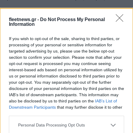
Άρης: Το πρόγραμμα
ΠΑΟΚ: Έφτασε στη
προετοιμασίας και τα
Θεσσαλονίκη ο ΡαϊΚουάν
fleetnews.gr -
Do Not Process My Personal
φιλικά
Γκρέι (vid & pics)
Information
If you wish to opt-out of the sale, sharing to third parties, or
processing of your personal or sensitive information for
targeted advertising by us, please use the below opt-out
section to confirm your selection. Please note that after your
Χρηματιστήριο Αθηνών: Εβδομαδιαία άνοδος 1,76%, κέρδη
opt-out request is processed you may continue seeing
23,31% από τις αρχές του έτους
interest-based ads based on personal information utilized by
us or personal information disclosed to third parties prior to
your opt-out. You may separately opt-out of the further
disclosure of your personal information by third parties on the
IAB’s list of downstream participants. This information may
also be disclosed by us to third parties on the
IAB’s List of
Downstream Participants
that may further disclose it to other
third parties.
Please note that this website/app uses one or more Google
Personal Data Processing Opt Outs
Ελληνική Αναπτυξιακή
Υπ. Μεταφορών: Οριστική
services and may gather and store information including but
Τράπεζα: Με «προίκα» 2
λύση στο ζήτημα των