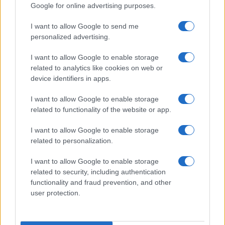
Google for online advertising purposes.
I want to allow Google to send me
personalized advertising.
18η συνεχόμενη χρονιά για τον ΟΤΕ στη διεθνή σειρά
δεικτών FTSE4Good
I want to allow Google to enable storage
related to analytics like cookies on web or
device identifiers in apps.
I want to allow Google to enable storage
related to functionality of the website or app.
Alpha Bank: Για πρώτη φορά το Αρχαίο Θέατρο Επιδαύρου
άνοιξε τις πύλες του σε όλους
I want to allow Google to enable storage
related to personalization.
I want to allow Google to enable storage
related to security, including authentication
ΕΤΙΚΕΤΕΣ
Cazoo
Logistics
Remarketing
functionality and fraud prevention, and other
SMH Fleet Solutions
Ευρώπη
Ηνωμένο Βασίλειο
user protection.
Πωλήσεις online