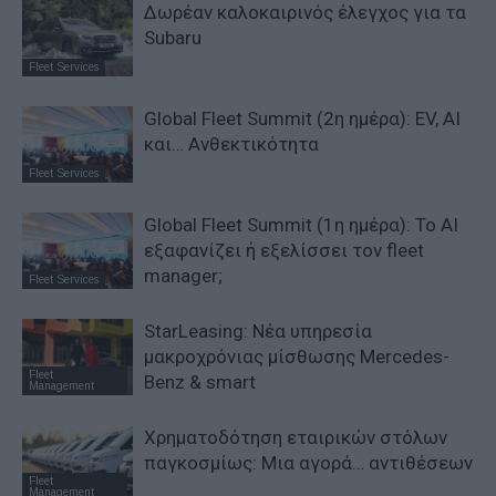
Δωρέαν καλοκαιρινός έλεγχος για τα
Subaru
Fleet Services
Global Fleet Summit (2η ημέρα): EV, AI
και… Ανθεκτικότητα
Fleet Services
Global Fleet Summit (1η ημέρα): Το ΑΙ
εξαφανίζει ή εξελίσσει τον fleet
manager;
Fleet Services
StarLeasing: Νέα υπηρεσία
μακροχρόνιας μίσθωσης Mercedes-
Fleet
Benz & smart
Management
Χρηματοδότηση εταιρικών στόλων
παγκοσμίως: Μια αγορά… αντιθέσεων
Fleet
Management