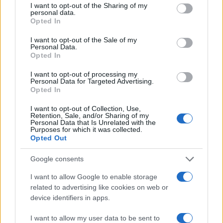
not limited to your visit or usage behaviour. You may click to
I want to opt-out of the Sharing of my
δισ. ευρώ ανοίγει δρόμο για
πινακίδων κυκλοφορίας -
personal data.
δάνεια έως 5 δισ. σε
Τέλος στις χρονοβόρες
grant or deny consent to Google and its third-party tags to
Opted In
μικρομεσαίες
διαδικασίες
use your data for below specified purposes in below Google
consent section.
I want to opt-out of the Sale of my
Personal Data.
Opted In
Η Chery επενδύει 75 εκατ. δολάρια στην KG Mobility
I want to opt-out of processing my
Personal Data for Targeted Advertising.
Opted In
I want to opt-out of Collection, Use,
Retention, Sale, and/or Sharing of my
Personal Data that Is Unrelated with the
Purposes for which it was collected.
Το FIAT 500 Hybrid τώρα
Opted Out
από 18.990 ευρώ
Google consents
Ατρόμητος και Novibet
I want to allow Google to enable storage
συνεχίζουν μαζί: Ανανέωση
related to advertising like cookies on web or
της συνεργασίας τους μέχρι
device identifiers in apps.
το 2028
I want to allow my user data to be sent to