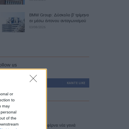
BMW Group: Δύσκολο β’ τρίμηνο
εν μέσω έντονου ανταγωνισμού
03/08/2026
ollow us
0
Υποστηρικτές
ΚΆΝΤΕ LIKE
sonal or
ection to
ou may
atest
 personal
out of the
 downstream
Η Toyota φέρνει νέα γενιά