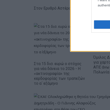
authenti
Στον Ερυθρό Αστέρα ο Γουάιλερ-Μπαμπ (p
Όμιλος Δ
για χαρτ
Στα 15 δισ. ευρώ ο στόχος
ΑΠΕ άνω
για νέα δάνεια το 2026 - Η
Πολωνία 
«ακτινογραφία» της
κερδοφορίας των τραπεζών
το α΄ εξάμηνο