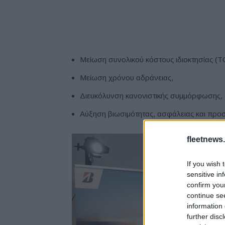
Μείωση συνολικού κόστους ιδιοκτησίας (T
Μείωση χρόνου αδράνειας,
Διευκόλυνση κανονιστικής συμμόρφωσης,
Αύξηση βιωσιμότητας, ασφάλειας και προσ
fleetnews.
If you wish 
sensitive in
confirm you
continue se
information 
further disc