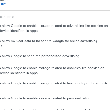
Out
 και στόλου μέσω ενσωματωμένων και συνδεδεμένων
 και προληπτικές λύσεις συντήρησης, βελτιστοποιώντας
consents
o allow Google to enable storage related to advertising like cookies on
είριση ελαστικών και στόλου μέσω μοναδικής
evice identifiers in apps.
ί στόλοι θα μπορούν να μεγιστοποιήσουν τις τρεις
o allow my user data to be sent to Google for online advertising
κολία και βιωσιμότητα.
s.
ής και ολοκληρωμένης λύσης ελαστικών και στόλου που
to allow Google to send me personalized advertising.
eet management, αναφέρει η Bridgestone. Η Fleetcare
o allow Google to enable storage related to analytics like cookies on
dgestone E8 και αντιπροσωπεύει την πρόθεση της
evice identifiers in apps.
α μέσω ενέργειας, οικολογίας, αποτελεσματικότητας,
ίας και ενδυνάμωσης.
o allow Google to enable storage related to functionality of the website
o allow Google to enable storage related to personalization.
o allow Google to enable storage related to security, including