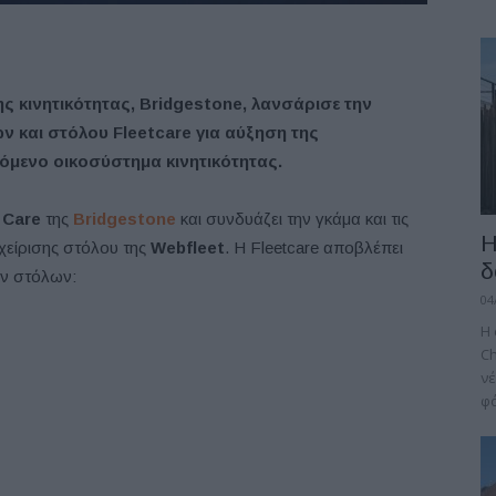
ς κινητικότητας, Bridgestone, λανσάρισε την
ν και στόλου Fleetcare για αύξηση της
όμενο οικοσύστημα κινητικότητας.
 Care
της
Bridgestone
και συνδυάζει την γκάμα και τις
Η
αχείρισης στόλου της
Webfleet
. Η Fleetcare αποβλέπει
δ
ν στόλων:
04
H 
Ch
νέ
φό