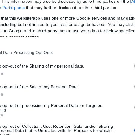
. This information may also be disclosed by us to third parties on the
IA
Participants
that may further disclose it to other third parties.
 that this website/app uses one or more Google services and may gath
including but not limited to your visit or usage behaviour. You may click 
 to Google and its third-party tags to use your data for below specifi
ogle consent section.
l Data Processing Opt Outs
o opt-out of the Sharing of my personal data.
In
o opt-out of the Sale of my Personal Data.
 Mobility Solutions (BMS) και Mark Tejedor, VP Commercial Replacement
In
to opt-out of processing my Personal Data for Targeted
ύς στόλους που επιθυμούν ευρύ και σπονδυλωτό πακέτο
ing.
In
αστηριότητες με ελεγχόμενο κόστους και αυτοματισμό,
 εκ μέρους των υπευθύνων στόλου.
o opt-out of Collection, Use, Retention, Sale, and/or Sharing
ersonal Data that Is Unrelated with the Purposes for which it
lected.