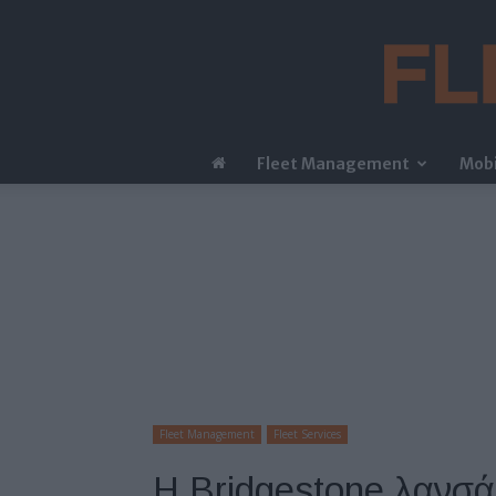
Fleet Management
Mobi
Fleet Management
Fleet Services
Η Bridgestone λανσάρ