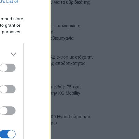
B’s List of
μπαταριών για τα υβριδικά της
07/08/2026
er and store
to grant or
Σε κινεζική… πολιορκία η
ed purposes
ευρωπαϊκή
αυτοκινητοβιομηχανία
06/08/2026
Νέο Audi A2 e-tron με στόχο την
κορυφή της αποδοτικότητας
05/08/2026
Η Chery επενδύει 75 εκατ.
δολάρια στην KG Mobility
04/08/2026
Το FIAT 500 Hybrid τώρα από
18.990 ευρώ
04/08/2026