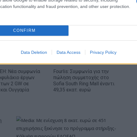
cation functionality and fraud prevention, and other user protection.
ic)
Μακάμπι Τελ Αβίβ: Ανακοίνωσε τον Κίτον
Γουάλας (pic)
CONFIRM
Data Deletion
Data Access
Privacy Policy
ΕΗ: Νέα συμφωνία
Fourlis: Συμφωνία για την
οφυλάκιο έργων
πώληση συμμετοχής στο
 των 2 GW σε
Sofia South Ring Mall έναντι
και Ουγγαρία
49,35 εκατ. ευρώ