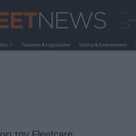
lity
Taxation & Legislation
Safety & Environment
FleetNews
ει την Fleetcare