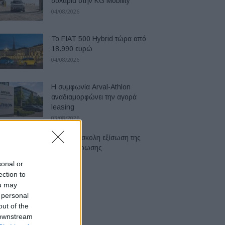
δολάρια στην KG Mobility
04/08/2026
Το FIAT 500 Hybrid τώρα από
18.990 ευρώ
04/08/2026
Η συμφωνία Arval-Athlon
αναδιαμορφώνει την αγορά
leasing
03/08/2026
VW: Η δύσκολη εξίσωση της
αναδιάρθρωσης
03/08/2026
sonal or
ection to
ou may
 personal
out of the
 downstream