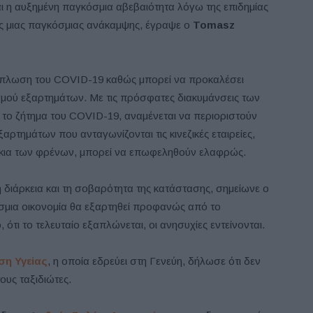
αι η αυξημένη παγκόσμια αβεβαιότητα λόγω της επιδημίας
ές μιας παγκόσμιας ανάκαμψης, έγραψε ο
Tomasz
άπλωση του COVID-19 καθώς μπορεί να προκαλέσει
μού εξαρτημάτων. Με τις πρόσφατες διακυμάνσεις των
 το ζήτημα του COVID-19, αναμένεται να περιοριστούν
αρτημάτων που ανταγωνίζονται τις κινεζικές εταιρείες,
κάκια των φρένων, μπορεί να επωφεληθούν ελαφρώς.
η διάρκεια και τη σοβαρότητα της κατάστασης, σημείωνε ο
όσμια οικονομία θα εξαρτηθεί προφανώς από το
τι το τελευταίο εξαπλώνεται, οι ανησυχίες εντείνονται.
η Υγείας
, η οποία εδρεύει στη Γενεύη, δήλωσε ότι δεν
ους ταξιδιώτες.