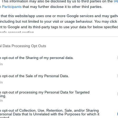
. This information may also be disclosed by us to third parties on the
IA
Participants
that may further disclose it to other third parties.
 that this website/app uses one or more Google services and may gath
tomobiles (FCA) δήλωσε ότι θα σταματήσει προσωρινά
including but not limited to your visit or usage behaviour. You may click 
 to Google and its third-party tags to use your data for below specifi
 της Σερβίας λόγω έλλειψης εξαρτημάτων από την Κίνα,
ogle consent section.
ιο στη Νότια Κορέα.
l Data Processing Opt Outs
υτές εξαρτημάτων αυτοκινήτων στον κόσμο, εξάγοντας
34,8 δισεκατομμυρίων δολαρίων το 2018, σύμφωνα με τη
o opt-out of the Sharing of my personal data.
In
o opt-out of the Sale of my Personal Data.
In
to opt-out of processing my Personal Data for Targeted
ing.
In
o opt-out of Collection, Use, Retention, Sale, and/or Sharing
ersonal Data that Is Unrelated with the Purposes for which it
lected.