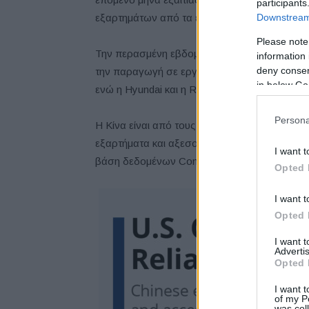
participants
Downstream 
εξαρτημάτων από τα εργοστάσια της Κίνας.
Please note
Την περασμένη εβδομάδα, η Fiat Chrysler Au
information 
deny consent
την παραγωγή σε εργοστάσιο στο Kragujevac
in below Go
ενώ η Hyundai και η Renault έχουν κάνει το ίδ
Persona
Η Κίνα είναι από τους μεγαλύτερους προμηθε
εξαρτήματα και αξεσουάρ αυτοκινήτων αξίας 
I want t
βάση δεδομένων Comtrade του
ΟΗΕ
.
Opted 
I want t
Opted 
I want 
Advertis
Opted 
I want t
of my P
was col