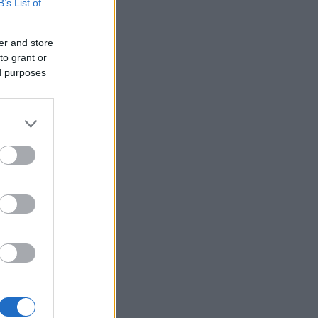
B’s List of
er and store
to grant or
ed purposes