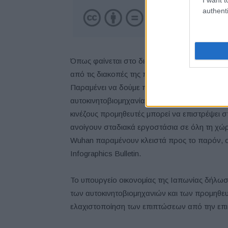
authenti
Όπως φαίνεται στο διάγραμμα, η αυτοκινητοβ
από τις διακοπές της παραγωγής, καθώς στηρ
Παραμένει να δούμε πόσο σημαντικός θα είναι
αυτοκινητοβιομηχανία, καθώς εξαρτάται από
κινέζους προμηθευτές μπορεί να επιστρέψει σ
ανοίγουν σταδιακά εργοστάσια σε όλη τη χώρ
Wuhan παραμένουν κλειστά προς το παρόν, 
Infographics Bulletin.
Το υπουργείο οικονομίας της Ιαπωνίας δήλωσ
των αυτοκινητοβιομηχανιών και των προμηθευ
ελαχιστοποίηση των επιπτώσεων από την επιδ