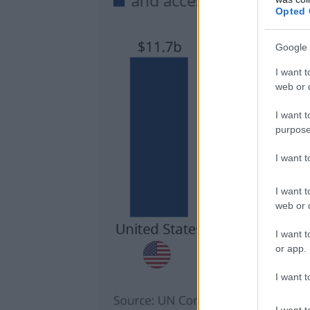
Opted 
Google 
I want t
web or d
I want t
purpose
I want 
I want t
web or d
I want t
or app.
I want t
I want t