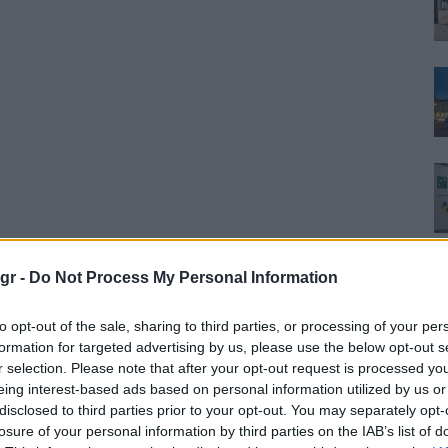
ο της επιδημίας, αναφέρεται συχνά ως “Motor City της
gr -
Do Not Process My Personal Information
ίναι μεταξύ των κλάδων που εκτίθενται περισσότερο στις
νεζική παραγωγή θα υποστεί σημαντική ζημιά λόγω
to opt-out of the sale, sharing to third parties, or processing of your per
λοί κατασκευαστές σε όλο τον κόσμο που βασίζονται σε
formation for targeted advertising by us, please use the below opt-out s
r selection. Please note that after your opt-out request is processed y
ς στην παραγωγή τους.
eing interest-based ads based on personal information utilized by us or
disclosed to third parties prior to your opt-out. You may separately opt-
ραγωγή (Jaguar Land Rover) κινδυνεύει να πληγεί από τον
losure of your personal information by third parties on the IAB’s list of
λυσίδας εφοδιασμού λόγω της διακοπής της προμήθειας