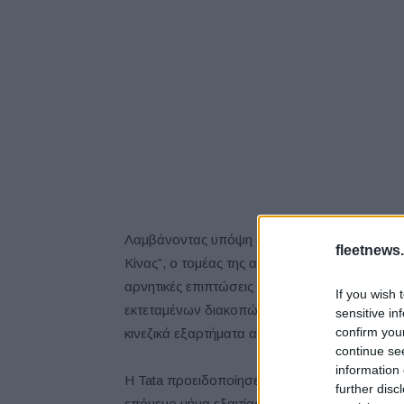
Λαμβάνοντας υπόψη ότι το Wuhan, το επίκεντρ
fleetnews.
Κίνας”, ο τομέας της αυτοκινητοβιομηχανίας ε
αρνητικές επιπτώσεις του ιού. Όχι μόνο η κι
If you wish 
εκτεταμένων διακοπών λειτουργίας, αλλά πολ
sensitive in
confirm you
κινεζικά εξαρτήματα αντιμετωπίζουν διακοπέ
continue se
information 
Η Tata προειδοποίησε ότι η βρετανική της πα
further disc
επόμενο μήνα εξαιτίας των δυσχερειών της α