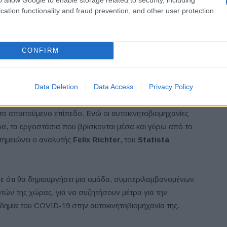
cation functionality and fraud prevention, and other user protection.
CONFIRM
ιομηχανία των ΗΠΑ θεωρητικά κινδυνεύει περισσότερο
ίζεται σε εξαρτήματα που προέρχονται από την Κίνα.
Data Deletion
Data Access
Privacy Policy
 ο αντίκτυπος της επιδημίας στην παγκόσμια
 το πόσο γρήγορα η ροή των εξαρτημάτων από τους
το απαιτούμενο επίπεδο. Ενώ οι αυτοκινητοβιομηχανίες
α, τα εργοστάσια που βρίσκονται μέσα και γύρω από το
σημειώνει ο αναλυτής
Felix Richter
, του
Statista
ε ότι θα δημιουργήσει μια ομάδα, συμπεριλαμβανομένων
τών της χώρας, για να συζητήσουν μέτρα για την
ημία του COVID-19 στην αυτοκινητοβιομηχανία της.