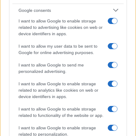
Google consents
I want to allow Google to enable storage
related to advertising like cookies on web or
Η Chery επενδύει 75 εκατ. δολάρια στην KG Mobility
device identifiers in apps.
I want to allow my user data to be sent to
Google for online advertising purposes.
I want to allow Google to send me
Το FIAT 500 Hybrid τώρα
personalized advertising.
από 18.990 ευρώ
18η συνεχόμενη χρονιά για
τον ΟΤΕ στη διεθνή σειρά
I want to allow Google to enable storage
δεικτών FTSE4Good
related to analytics like cookies on web or
device identifiers in apps.
I want to allow Google to enable storage
related to functionality of the website or app.
Alpha Bank: Για πρώτη φορά το Αρχαίο Θέατρο Επιδαύρου
I want to allow Google to enable storage
άνοιξε τις πύλες του σε όλους
related to personalization.