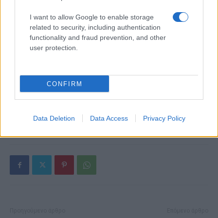
I want to allow Google to enable storage
related to security, including authentication
functionality and fraud prevention, and other
user protection.
ESG Report 2025: Πώς η ΑΒ Βασιλόπουλος μετατρέπει τη
βιωσιμότητα σε καθημερινή πράξη
CONFIRM
ΕΤΙΚΕΤΕΣ
ALD Automotive
Société Générale
Βέλγιο
Data Deletion
Data Access
Privacy Policy
Ευρώπη
Χρηματοδοτικά μοντέλα
Προηγούμενο άρθρο
Επόμενο άρθρο