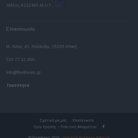
Μέλος #232469 Μ.Η.Τ.
Επικοινωνία
Μ. Ασίας 43, Χαλάνδρι, 15233 Αττική
210 77.12.400
info@fleetnews.gr
Ταυτότητα
Σχετικά με μας
Επικοινωνία
Όροι Χρήσης – Πολιτική Απορρήτου
© FleetNews 2026 -
Direction Business Network