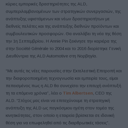
κύριες εμπορικές δραστηριότητες της ALD,
συμπεριλαμβανομένων των στρατηγικών συνεργασιών, της
ανάπτυξης υφιστάμενων και νέων δραστηριοτήτων με
διεθνείς πελάτες και της ανάπτυξης διεθνών προϊόντων και
συμβουλευτικών προσφορών. Θα αναλάβει τη νέα της θέση
την 1η Σεπτεμβρίου. Η Annie Pin ξεκίνησε την καριέρα της
στην Société Générale το 2004 και το 2016 διορίστηκε Γενική
Διευθύντρια της ALD Automotive στη Νορβηγία.
“Με αυτές τις νέες παρουσίες στην Εκτελεστική Επιτροπή και
την διαφοροποιημένη τεχνογνωσία και εμπειρία τους, είμαι
πεπεισμένος πως η ALD θα συνεχίσει την επιτυχή ανάπτυξή
τη τα επόμενα χρόνια”, λέει ο
Tim Albertsen
, CEO της
ALD. “Στόχος μας είναι να επιταχύνουμε τη στρατηγική
ανάπτυξη της ALD ως παγκόσμιου ηγέτη στον τομέα της
κινητικότητας, στον οποίο η εταιρεία βρίσκεται σε ιδανική
θέση για να επωφεληθεί από τις διαρθρωτικές τάσεις”.