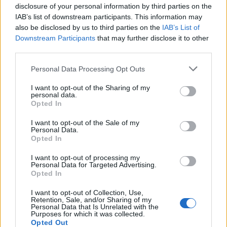
Μουρ στη Θεσσαλονίκη
disclosure of your personal information by third parties on the
(pics)
IAB’s list of downstream participants. This information may
also be disclosed by us to third parties on the
IAB’s List of
Downstream Participants
that may further disclose it to other
third parties.
Please note that this website/app uses one or more Google
Personal Data Processing Opt Outs
Ειδικό Χωροταξικό Πλαίσιο για τον Τουρισμό: Στρατηγικό
services and may gather and store information including but
εργαλείο για βιώσιμη τουριστική ανάπτυξη
not limited to your visit or usage behaviour. You may click to
I want to opt-out of the Sharing of my
personal data.
grant or deny consent to Google and its third-party tags to
Opted In
use your data for below specified purposes in below Google
consent section.
I want to opt-out of the Sale of my
Personal Data.
Opted In
I want to opt-out of processing my
Personal Data for Targeted Advertising.
Opted In
HELLENiQ ENERGY: Κέρδη
393 εκατ. ευρώ στο α'
ΣΤΑΣΥ: 29,4 χλμ. νέων
I want to opt-out of Collection, Use,
εξάμηνο – Στα 734 εκατ.
σιδηροτροχιών στο Μετρό
Retention, Sale, and/or Sharing of my
ευρώ τα EBITDA
Personal Data that Is Unrelated with the
της Αθήνας - Στο τελικό
Purposes for which it was collected.
στάδιο το μεγαλύτερο έργο
Opted Out
αναβάθμισης