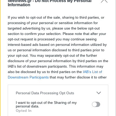
fleetnews.gr -
Do Not Process My Personal
Information
If you wish to opt-out of the sale, sharing to third parties, or
processing of your personal or sensitive information for
Η συμφωνία Arval-Athlon αναδιαμορφώνει την αγορά leasing
targeted advertising by us, please use the below opt-out
section to confirm your selection. Please note that after your
opt-out request is processed you may continue seeing
interest-based ads based on personal information utilized by
us or personal information disclosed to third parties prior to
your opt-out. You may separately opt-out of the further
VW: Η δύσκολη εξίσωση
disclosure of your personal information by third parties on the
της αναδιάρθρωσης
18η συνεχόμενη χρονιά για
IAB’s list of downstream participants. This information may
τον ΟΤΕ στη διεθνή σειρά
also be disclosed by us to third parties on the
IAB’s List of
δεικτών FTSE4Good
Downstream Participants
that may further disclose it to other
third parties.
Please note that this website/app uses one or more Google
Personal Data Processing Opt Outs
services and may gather and store information including but
not limited to your visit or usage behaviour. You may click to
I want to opt-out of the Sharing of my
personal data.
Alpha Bank: Για πρώτη φορά το Αρχαίο Θέατρο Επιδαύρου
grant or deny consent to Google and its third-party tags to
Opted In
άνοιξε τις πύλες του σε όλους
use your data for below specified purposes in below Google