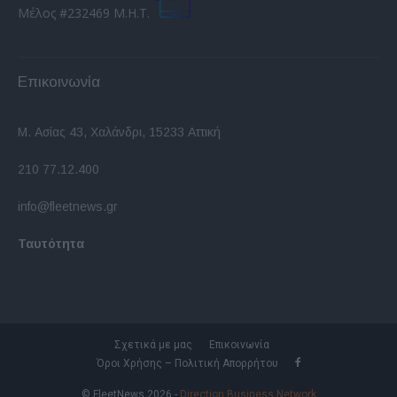
Μέλος #232469 Μ.Η.Τ.
Επικοινωνία
Μ. Ασίας 43, Χαλάνδρι, 15233 Αττική
210 77.12.400
info@fleetnews.gr
Ταυτότητα
Σχετικά με μας
Επικοινωνία
Όροι Χρήσης – Πολιτική Απορρήτου
© FleetNews 2026 -
Direction Business Network