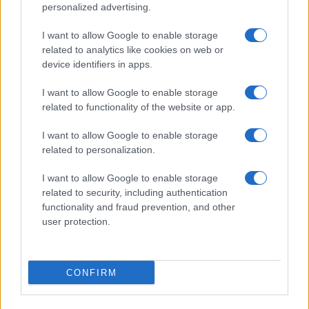
τον CCO Erik Severinson –
δρόμου για τα αυτόνομα
personalized advertising.
Αλλαγές στη διοίκηση
οχήματα
I want to allow Google to enable storage
related to analytics like cookies on web or
device identifiers in apps.
ΠΑΡΟΜΟΙΑ ΑΡΘΡΑ
I want to allow Google to enable storage
related to functionality of the website or app.
ΠΕΡΙΣΣΟΤΕΡΑ ΑΠΟ ΤΟΝ ΔΗΜΙΟΥΡΓΟ
I want to allow Google to enable storage
Η συμφωνία Arval-Athlon
related to personalization.
αναδιαμορφώνει την αγορά leasing
I want to allow Google to enable storage
Fleet
Management
related to security, including authentication
functionality and fraud prevention, and other
Ayvens: Iσχυρά περιθώρια κέρδους
user protection.
στο β’ τρίμηνο
Fleet
Management
CONFIRM
Η ηλεκτροκίνηση ως ένα
μακροπρόθεσμο σχέδιο