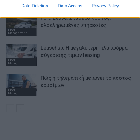
Fleet
Management
Data Deletion
Data Access
Privacy Policy
Ford Lease: Σταθερό κόστος,
ολοκληρωμένες υπηρεσίες
Fleet
Management
Leasehub: Η μεγαλύτερη πλατφόρμα
σύγκρισης τιμών leasing
Fleet
Management
Πώς η τηλεματική μειώνει το κόστος
καυσίμων
Fleet
Management