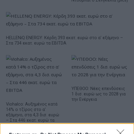
Ντουμπάι ο Σενγκέλια (pics)
HELLENiQ ENERGY: Κέρδη 393 εκατ. ευρώ στο α' εξάμηνο –
Στα 734 εκατ. ευρώ τα EBITDA
ΥΠΕΘΟΟ: Νέες επενδύσεις
1 δισ. ευρώ ως το 2028 για
την Ενέργεια
Viohalco: Αυξημένος κατά
14% ο τζίρος στο α'
εξάμηνο, στα 4,3 δισ. ευρώ
– Στα 446 εκατ. ευρώ τα
EBITDA