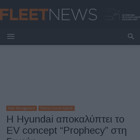
FleetNews
Fleet Management
Electric Cars & Hybrids
H Hyundai αποκαλύπτει το
EV concept “Prophecy” στη