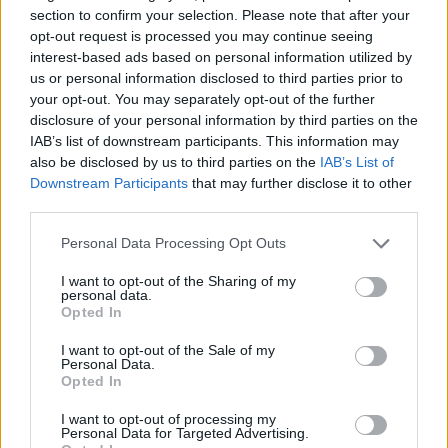
section to confirm your selection. Please note that after your
opt-out request is processed you may continue seeing
interest-based ads based on personal information utilized by
ΥΠΕΘΟΟ: Νέες επενδύσεις
1 δισ. ευρώ ως το 2028 για
us or personal information disclosed to third parties prior to
την Ενέργεια
your opt-out. You may separately opt-out of the further
Viohalco: Αυξημένος κατά
disclosure of your personal information by third parties on the
14% ο τζίρος στο α'
IAB’s list of downstream participants. This information may
εξάμηνο, στα 4,3 δισ. ευρώ
also be disclosed by us to third parties on the
IAB’s List of
– Στα 446 εκατ. ευρώ τα
Downstream Participants
that may further disclose it to other
EBITDA
third parties.
Please note that this website/app uses one or more Google
Personal Data Processing Opt Outs
services and may gather and store information including but
not limited to your visit or usage behaviour. You may click to
I want to opt-out of the Sharing of my
personal data.
grant or deny consent to Google and its third-party tags to
Η συμφωνία Arval-Athlon αναδιαμορφώνει την αγορά leasing
Opted In
use your data for below specified purposes in below Google
consent section.
I want to opt-out of the Sale of my
Personal Data.
Opted In
I want to opt-out of processing my
Personal Data for Targeted Advertising.
VW: Η δύσκολη εξίσωση