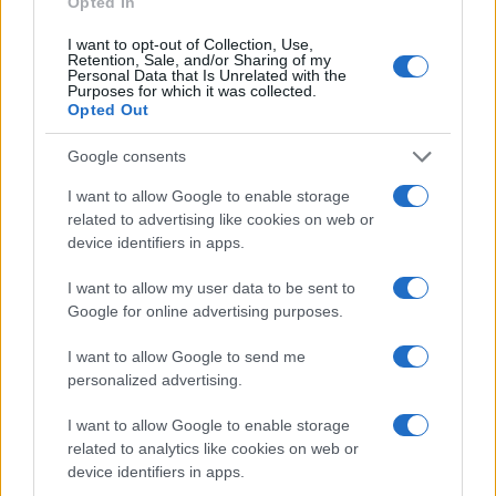
Opted In
της αναδιάρθρωσης
18η συνεχόμενη χρονιά για
τον ΟΤΕ στη διεθνή σειρά
I want to opt-out of Collection, Use,
δεικτών FTSE4Good
Retention, Sale, and/or Sharing of my
Personal Data that Is Unrelated with the
Purposes for which it was collected.
Opted Out
Google consents
Alpha Bank: Για πρώτη φορά το Αρχαίο Θέατρο Επιδαύρου
I want to allow Google to enable storage
άνοιξε τις πύλες του σε όλους
related to advertising like cookies on web or
device identifiers in apps.
I want to allow my user data to be sent to
Google for online advertising purposes.
ESG Report 2025: Πώς η ΑΒ Βασιλόπουλος μετατρέπει τη
I want to allow Google to send me
βιωσιμότητα σε καθημερινή πράξη
personalized advertising.
I want to allow Google to enable storage
related to analytics like cookies on web or
device identifiers in apps.
ΕΤΙΚΕΤΕΣ
EV Concept
GIMS
Hyundai
Prophecy