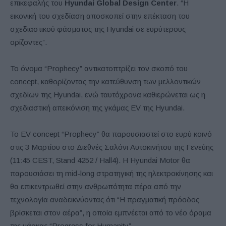
επικεφαλής του
Hyundai Global Design Center
. “Η
εικονική του σχεδίαση αποσκοπεί στην επέκταση του
σχεδιαστικού φάσματος της Hyundai σε ευρύτερους
ορίζοντες”.
Το όνομα “Prophecy” αντικατοπτρίζει τον σκοπό του
concept, καθορίζοντας την κατεύθυνση των μελλοντικών
σχεδίων της Hyundai, ενώ ταυτόχρονα καθιερώνεται ως η
σχεδιαστική απεικόνιση της γκάμας EV της Hyundai.
Το EV concept “Prophecy” θα παρουσιαστεί στο ευρύ κοινό
στις 3 Μαρτίου στο Διεθνές Σαλόνι Αυτοκινήτου της Γενεύης
(11:45 CEST, Stand 4252 / Hall4). Η Hyundai Motor θα
παρουσιάσει τη mid-long στρατηγική της ηλεκτροκίνησης και
θα επικεντρωθεί στην ανθρωπότητα πέρα ​​από την
τεχνολογία αναδεικνύοντας ότι “Η πραγματική πρόοδος
βρίσκεται στον αέρα”, η οποία εμπνέεται από το νέο όραμα
της μάρκας “Progress for Humanity”.