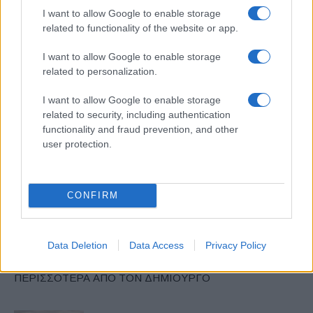
Διεθνές Σαλόνι Αυτοκινήτου της Γενεύης
Ευρώπη
I want to allow Google to enable storage
related to functionality of the website or app.
Ηλεκτροκίνηση
Κόσμος
I want to allow Google to enable storage
related to personalization.
I want to allow Google to enable storage
related to security, including authentication
functionality and fraud prevention, and other
user protection.
Προηγούμενο άρθρο
Επόμενο άρθρο
Στην Ελλάδα το Fiat 500
Avis Budget Group: ρεκόρ
Hybrid
εσόδων τετάρτου τριμήνου
CONFIRM
Data Deletion
Data Access
Privacy Policy
ΠΑΡΟΜΟΙΑ ΑΡΘΡΑ
ΠΕΡΙΣΣΟΤΕΡΑ ΑΠΟ ΤΟΝ ΔΗΜΙΟΥΡΓΟ