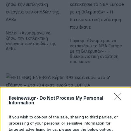
Νόλεϊ: «Ανυπομονώ να
ζήσω την εκπληκτική
Πάρκερ: «Όνειρό μου να
ενέργεια των οπαδών της
κατακτήσω το ΝΒΑ Europe
ΑΕΚ»
με τη Βιλερμπάν» - Η
διευκρινιστική ανάρτηση
που έκανε
fleetnews.gr -
Do Not Process My Personal
HELLENiQ ENERGY: Κέρδη 393 εκατ. ευρώ στο α' εξάμηνο –
Information
Στα 734 εκατ. ευρώ τα EBITDA
If you wish to opt-out of the sale, sharing to third parties, or
processing of your personal or sensitive information for
targeted advertising by us, please use the below opt-out