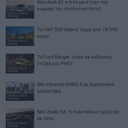
Νέο Audi A2 e-tron με στόχο την
κορυφή της αποδοτικότητας
Electric Cars &
Hybrids
Το FIAT 500 Hybrid τώρα από 18.990
ευρώ
Electric Cars &
Hybrids
Το Ford Ranger τώρα σε εκδόσεις
ντίζελ και PHEV
Electric Cars &
Hybrids
Νέο Hyundai IONIQ 3 με ευρωπαϊκό
χαρακτήρα
Electric Cars &
Hybrids
Νέο Zeekr 9X: Η πολυτέλεια ορίζεται
εκ νέου
Electric Cars &
Hybrids